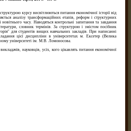
структурою курсу висвітлюються питання економічної історії від
ляється аналізу трансформаційних етапів, реформ і структурних
і новітнього часу. Наводяться контрольні запитання та завдання
ітератури, словник термінів. За структурою і змістом посібник
торія" для студентів вищих навчальних закладів. При написанні
ладання цієї дисципліни в університетах м. Ексетер (Велика
ному університеті ім. М.В. Ломоносова.
 викладачів, науковців, усіх, кого цікавлять питання економічної