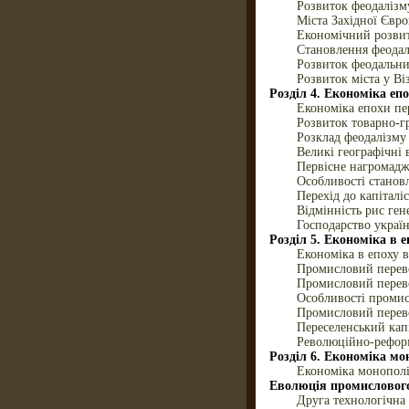
Розвиток феодалізм
Міста Західної Євро
Економічний розвит
Становлення феодал
Розвиток феодальних
Розвиток міста у Ві
Розділ 4. Економіка еп
Економіка епохи пе
Розвиток товарно-г
Розклад феодалізму
Великі географічні 
Первісне нагромадже
Особливості станов
Перехід до капіталі
Відмінність рис ген
Господарство украї
Розділ 5. Економіка в е
Економіка в епоху в
Промисловий перевор
Промисловий перев
Особливості промис
Промисловий перево
Переселенський ка
Революційно-реформ
Розділ 6. Економіка мо
Економіка монополі
Еволюція промислового
Друга технологічна