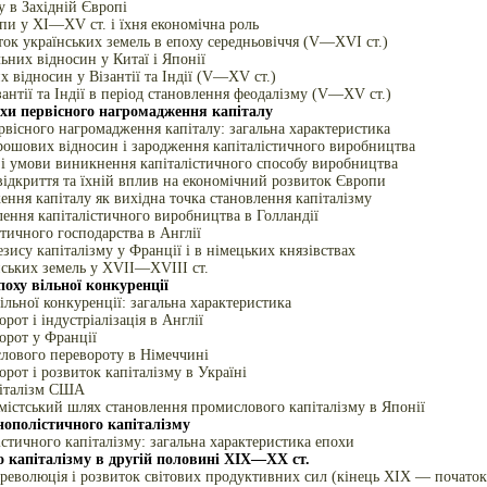
у в Західній Європі
пи у XI—XV ст. і їхня економічна роль
ок українських земель в епоху середньовіччя (V—XVI ст.)
ьних відносин у Китаї і Японії
 відносин у Візантії та Індії (V—XV ст.)
зантії та Індії в період становлення феодалізму (V—XV ст.)
охи первісного нагромадження капіталу
рвісного нагромадження капіталу: загальна характеристика
рошових відносин і зародження капіталістичного виробництва
 і умови виникнення капіталістичного способу виробництва
відкриття та їхній вплив на економічний розвиток Європи
ння капіталу як вихідна точка становлення капіталізму
лення капіталістичного виробництва в Голландії
стичного господарства в Англії
езису капіталізму у Франції і в німецьких князівствах
нських земель у XVII—XVIII ст.
поху вільної конкуренції
ільної конкуренції: загальна характеристика
от і індустріалізація в Англії
орот у Франції
лового перевороту в Німеччині
рот і розвиток капіталізму в Україні
піталізм США
істський шлях становлення промислового капіталізму в Японії
нополістичного капіталізму
стичного капіталізму: загальна характеристика епохи
 капіталізму в другій половині XIX—XX ст.
 революція і розвиток світових продуктивних сил (кінець XIX — початок