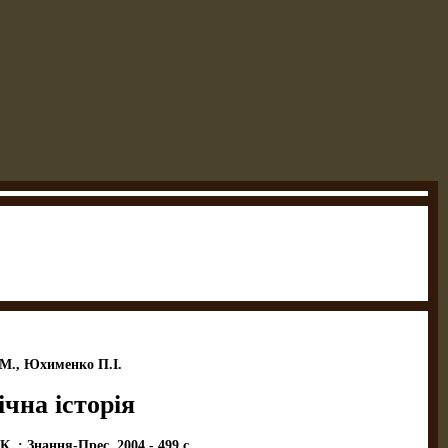
М., Юхименко П.І.
чна історія
. : Знання-Прес, 2004.- 499 c.