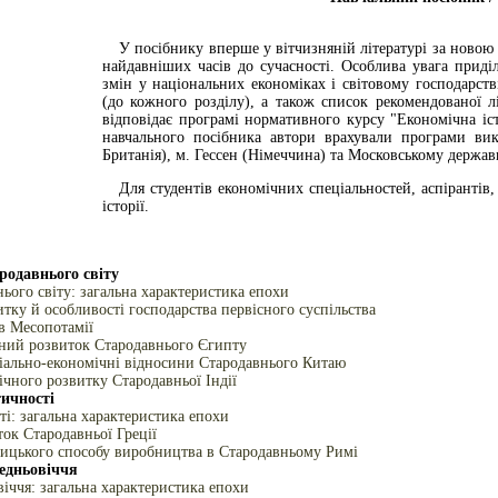
У посібнику вперше у вітчизняній літературі за новою 
найдавніших часів до сучасності. Особлива увага приді
змін у національних економіках і світовому господарств
(до кожного розділу), а також список рекомендованої л
відповідає програмі нормативного курсу "Економічна іс
навчального посібника автори врахували програми вик
Британія), м. Гессен (Німеччина) та Московському держав
Для студентів економічних спеціальностей, аспірантів,
історії.
ародавнього світу
ього світу: загальна характеристика епохи
тку й особливості господарства первісного суспільства
в Месопотамії
ний розвиток Стародавнього Єгипту
ціально-економічні відносини Стародавнього Китаю
чного розвитку Стародавньої Індії
тичності
і: загальна характеристика епохи
ок Стародавньої Греції
ицького способу виробництва в Стародавньому Римі
редньовіччя
іччя: загальна характеристика епохи