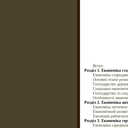
Вступ
Розділ 1. Економіка ст
Економіка стародавн
Основні етапи розви
Господарство держа
Соціально-економіч
Господарство та со
Особливості економі
Розділ 2. Економіка ан
Економіка античност
Економічний розвит
Еволюція рабовласн
Розділ 3. Економіка се
Економіка середньов