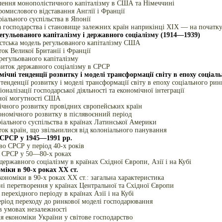
лення монополістичного капіталізму в США та Німеччині
омислового відставання Англії і Франції
іального суспільства в Японії
а господарства і становище залежних країн наприкінці XIX — на початку
гульованого капіталізму і державного соціалізму (1914—1939)
стська модель регульованого капіталізму США
ок Великої Британії і Франції
регульованого капіталізму
виток державного соціалізму в СРСР
мічні тенденції розвитку і моделі трансформації світу в епоху соціа
тенденції розвитку і моделі трансформації світу в епоху соціального рин
оналізації господарської діяльності та економічної інтеграції
ної могутності США
ічного розвитку провідних європейських країн
ономічного розвитку в післявоєнний період
іального суспільства в країнах Латинської Америки
ок країн, що звільнилися від колоніального панування
 СРСР у 1945—1991 рр.
во СРСР у період 40-х років
и СРСР у 50—80-х роках
державного соціалізму в країнах Східної Європи, Азії і на Кубі
міки в 90-х роках XX ст.
кономіки в 90-х роках XX ст.: загальна характеристика
ні перетворення у країнах Центральної та Східної Європи
перехідного періоду в країнах Азії і на Кубі
еріод переходу до ринкової моделі господарювання
в умовах незалежності
 економіки України у світове господарство