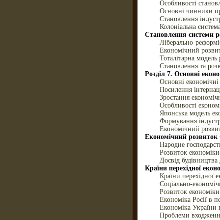
Особливості станов
Основні чинники пр
Становлення індустр
Колоніальна систем
Становлення системи ре
Ліберально-реформі
Економічний розвит
Тоталітарна модель 
Становлення та роз
Розділ 7. Основні еконо
Основні економічні 
Посилення інтернаці
Зростання економіч
Особливості економ
Японська модель ек
Формування індустр
Економічний розвит
Економічний розвиток
Народне господарст
Розвиток економік
Досвід будівництва 
Країни перехідної еконо
Країни перехідної е
Соціально-економіч
Розвиток економіки 
Економіка Росії в п
Економіка України 
Проблеми входження