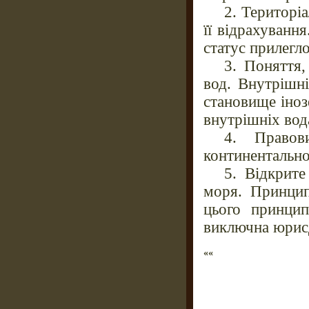
2. Територі
її відрахуванн
статус прилегло
3. Поняття
вод. Внутрішні
становище іноз
внутрішніх вод
4. Правов
континентальн
5. Відкрит
моря. Принцип
цього принцип
виключна юрис
««