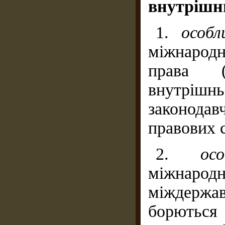
внутрішн
1.
особл
міжнарод
права (
внутрі
законода
правових 
2.
ос
міжнар
міждержавн
борються 