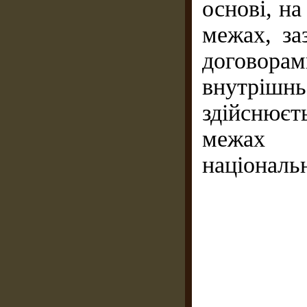
основі, на
межах, з
догов
внутріш
здійснюєт
межах 
національ