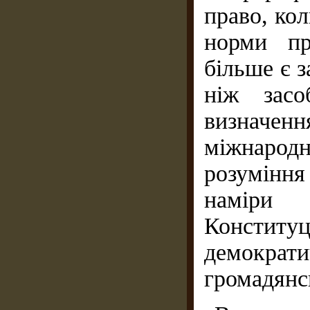
право, ко
норми пр
більше є 
ніж засо
визначенн
міжнародн
розуміння
наміри 
Конститу
демокра
громадянс