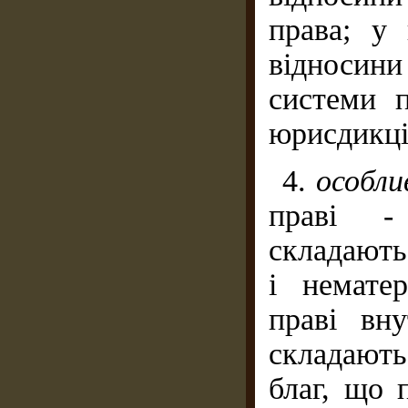
права; у
відносин
системи 
юрисдикці
4.
особли
праві -
складають
і немате
праві вну
складают
благ, що 