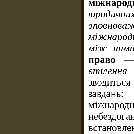
міжнар
юридичних
вповнов
міжнародн
між ним
право
втілення
зводиться
завдань:
міжнаро
небездога
встановлен