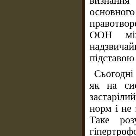
визнання
основно
правотво
ООН між
надзвич
підставою 
Сьогодні
як на си
застаріли
норм і не
Таке роз
гіпертро