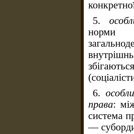
конкретно
5.
особ
норми м
загально
внутріш
збігаютьс
(соціаліст
6.
особл
права
: мі
система п
— суборди