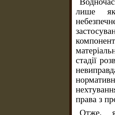
Водноча
лише як
небезп
застосува
компонен
матеріаль
стадії ро
невипра
нормативн
нехтуванн
права з п
Отже, 