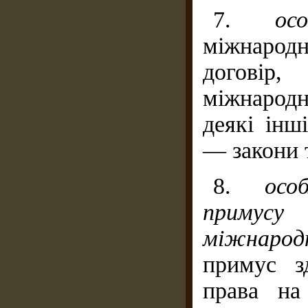
7.
ос
міжнаро
договір,
міжнарод
деякі інш
— закони т
8.
осо
примус
міжнародн
примус з
права на