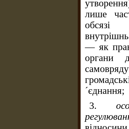
утворенн
лише час
обсяз
внутрішн
— як прав
органи д
самовря
громадськ
´єднання;
3.
ос
регулюван
відносин