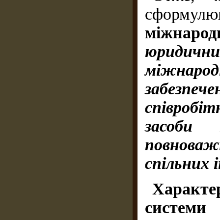
сформу
міжнаро
юридич
міжнар
забезпе
співробі
засоби 
повноваж
спільних і
Характе
систе