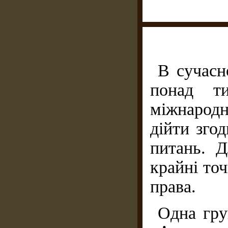
В сучасн
понад ти
міжнародно
дійти зго
питань. 
крайні то
права.
Одна гру