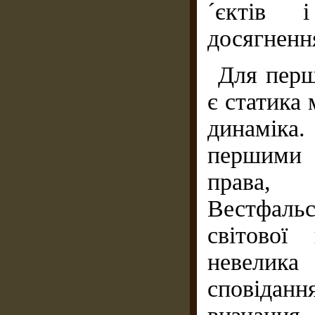
´єктів 
досягненн
Для перш
є статика
динаміка
першими 
права,
Вестфальс
світової
невелик
сповідан