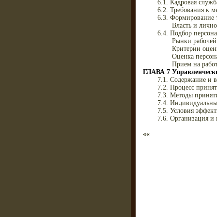
6.1. Кадровая служ
6.2. Требования к 
6.3. Формирование 
Власть и личн
6.4. Подбор персон
Рынки рабочей
Критерии оцен
Оценка персон
Прием на рабо
ГЛАВА 7 Управленческ
7.1. Содержание и 
7.2. Процесс приня
7.3. Методы приня
7.4. Индивидуальн
7.5. Условия эффек
7.6. Организация и
««