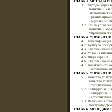
ГЛАВА 3. МЕТОДЫ И
3.1. Методы управл
Понятие и кла
Экономические
Организационн
Социально-пси
3.2. Стиль управле
Понятие и хара
Управленческа
ГЛАВА 4. УПРАВЛЕ
4.1. Классификация
4.2. Культура обсл
4.3. Обслуживание 
4.4. Условия питан
4.5. Виды сервиса
4.6. Обслуживание 
4.7. Характеристик
Составление м
ГЛАВА 5. УПРАВЛЕН
5.1. Качество услуг
Качество услуг
Относительное 
5.2. Стандартизаци
Стандартизаци
Сертификация
5.3. Всеобщее Упра
Постулаты Дем
ГЛАВА 6. МЕНЕДЖМ