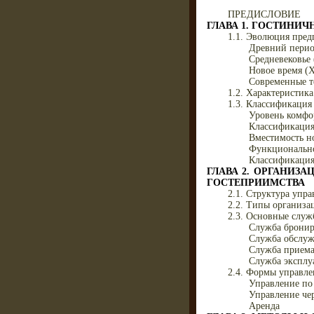
ПРЕДИСЛОВИЕ
ГЛАВА 1. ГОСТИНИЧ
1.1. Эволюция пред
Древний период
Средневековье 
Новое время (X
Современные т
1.2. Характеристик
1.3. Классификация
Уровень комфо
Классификация
Вместимость н
Функционально
Классификация
ГЛАВА 2. ОРГАНИЗ
ГОСТЕПРИИМСТВА
2.1. Структура упр
2.2. Типы организа
2.3. Основные слу
Служба брони
Служба обслу
Служба приема 
Служба эксплу
2.4. Формы управле
Управление по
Управление че
Аренда