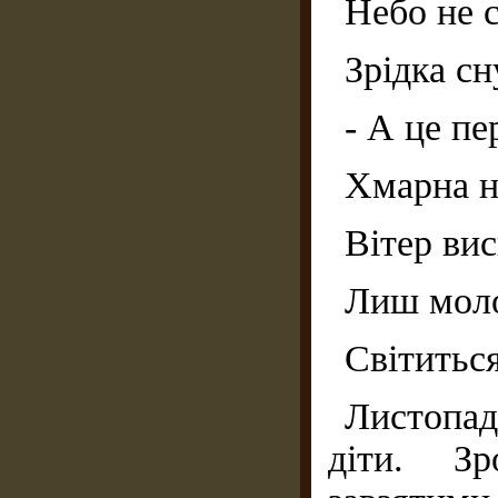
Небо не с
Зрідка с
- А це пе
Хмарна н
Вітер вис
Лиш моло
Світиться
Листопад
діти. Зр