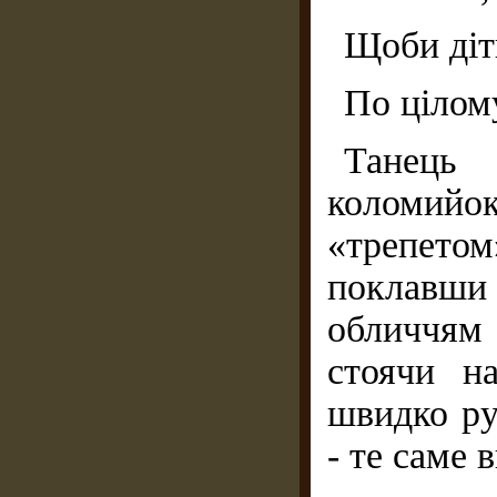
Щоби діт
По цілому
Танець
коломий
«трепетом
поклавш
обличчям
стоячи н
швидко ру
- те саме 