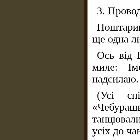
3. Провод
Поштарик
ще одна л
Ось від 
миле: Ім
надсилаю.
(Усі сп
«Чебураш
танцювали
усіх до ча