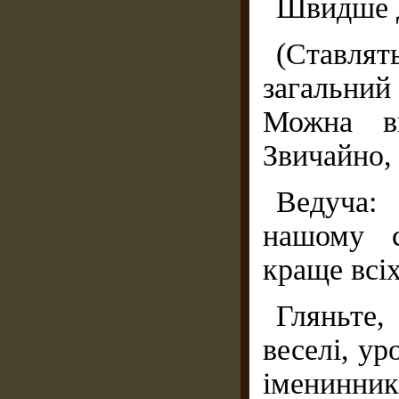
Швидше д
(Ставлят
загальний 
Можна ви
Звичайно,
Ведуча:
нашому с
краще всіх
Гляньте,
веселі, ур
іменинник