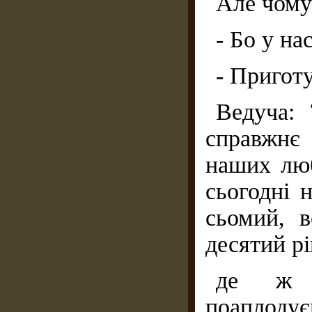
Але чому
- Бо у на
- Приготу
Ведуча: 
справжнє
наших люб
сьогодні 
сьомий, в
десятий рі
де ж с
поаплодує