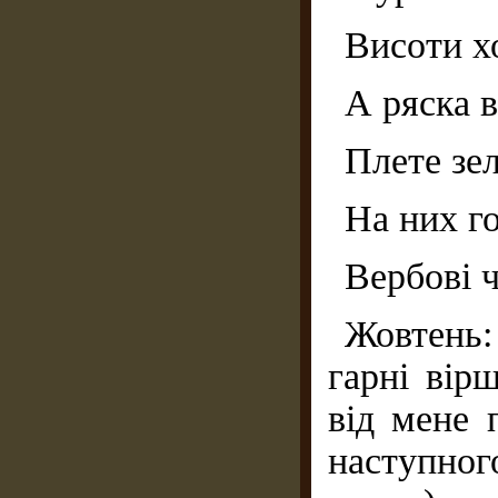
Висоти х
А ряска в
Плете зе
На них г
Вербові 
Жовтень:
гарні вір
від мене 
наступно