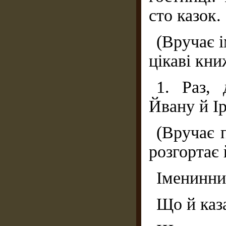
сто казок.
(Вручає 
цікаві кни
1. Раз, 
Йвану й Ір
(Вручає 
розгортає 
Іменинни
Що й каз