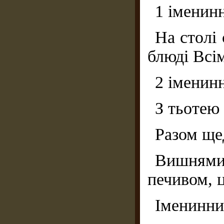
1 іменинн
На столі 
блюді Всім
2 іменин
З тьотею
Разом ще
Вишнями
печивом, 
Іменинни