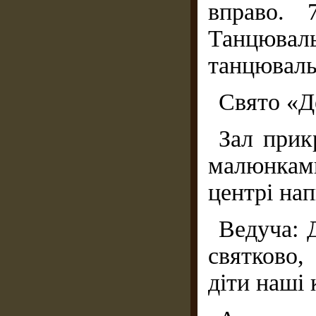
вправо. 
Танцюва
танцюваль
Свято «Д
Зал прик
малюнками
центрі на
Ведуча: Д
святково,
діти наші 