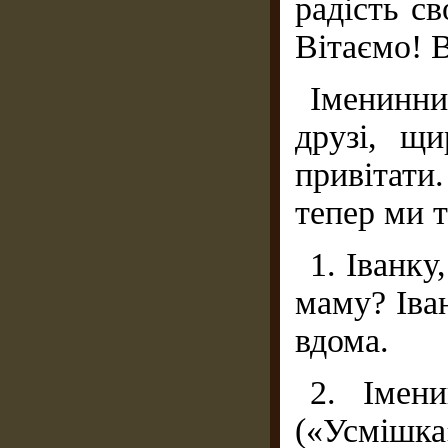
радість св
Вітаємо! 
Іменинн
друзі, щ
привітати
тепер ми 
1. Іванку
маму? Іван
вдома.
2. Імен
(«Усмішка