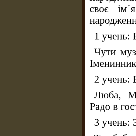
своє ім´
народження
1 учень: 
Чути муз
Іменинникі
2 учень: 
Люба, М
Радо в гос
3 учень: 