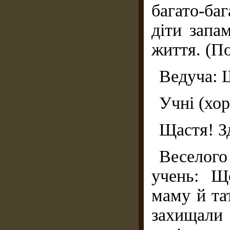
багато-ба
діти запа
життя. (П
Ведуча: 
Учні (хо
Щастя! З
Веселого
учень: Щ
маму й та
захищали