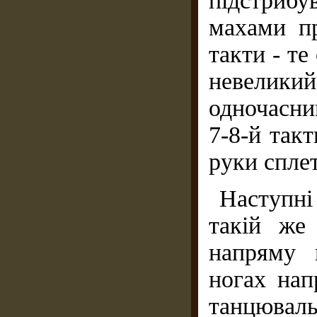
підстрибу
махами пр
такти - те
невелик
одночасни
7-8-й такт
руки сплет
Наступні
такій же
напряму 
ногах нап
танцюваль