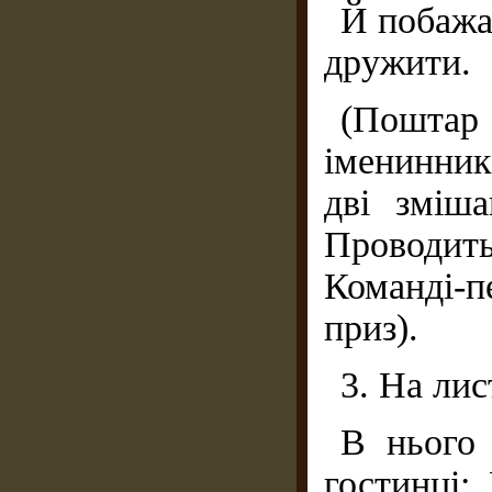
Й побажа
дружити.
(Поштар 
іменинник
дві зміша
Проводить
Команді-
приз).
3. На лис
В нього 
гостинці: