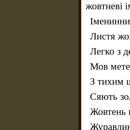
жовтневі 
Іменинни
Листя жов
Легко з д
Мов мете
З тихим 
Сяють зо
Жовтень в
Журавлин