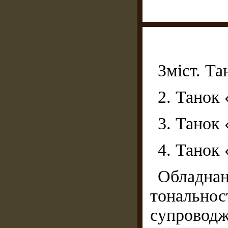
Зміст. Та
2. Танок 
3. Танок 
4. Танок 
Обладна
тонально
супроводж