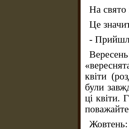
На свято 
Це значи
- Прийшла
Вересе
«вереснят
квіти (ро
були завжд
ці квіти. 
поважайте
Жовтень