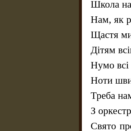
Школа н
Нам, як р
Щастя м
Дітям всі
Нумо всі
Ноти шви
Треба на
З оркест
Свято пр