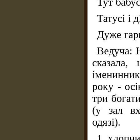
Тут бабус
Татусі і д
Дуже гарн
Ведуча: 
сказала,
іменинник
року - осі
три богат
(у зал в
одязі).
1 хлопчи