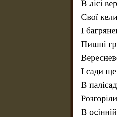
В лісі ве
Свої кел
І багрян
Пишні гр
Вереснев
І сади ще
В паліса
Розгоріли
В осінні