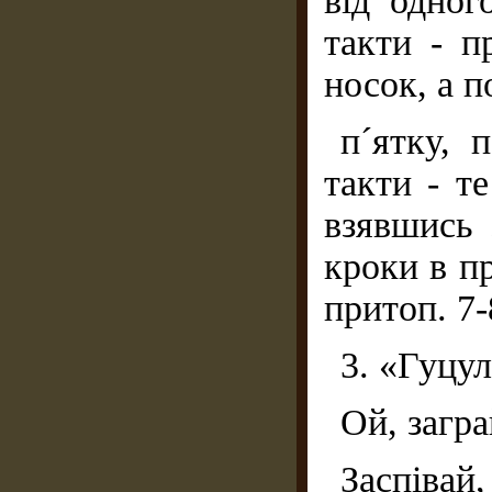
від одног
такти - п
носок, а п
п´ятку, 
такти - т
взявшись 
кроки в п
притоп. 7-
3. «Гуцу
Ой, загр
Заспівай,