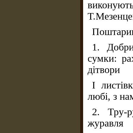
виконуют
Т.Мезенцев
Поштари
1. Добри
сумки: ра
дітвори
І листів
любі, з на
2. Тру-р
журавля