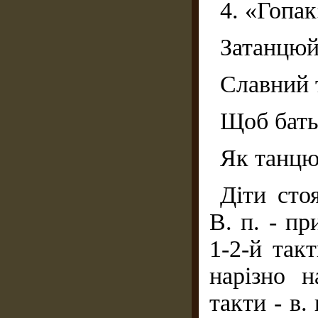
4. «Гопак
Затанцюй
Славний 
Щоб бать
Як танцюю
Діти сто
В. п. - пр
1-2-й так
нарізно н
такти - в.