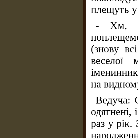
плещуть у 
- Хм, н
поплещем
(знову вс
веселої 
іменинник
на видному
Ведуча: 
одягнені, 
раз у рік.
народжен