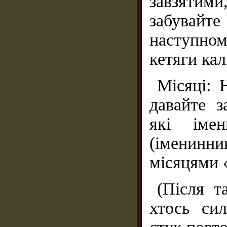
завзятим
забувайт
наступном
кетяги кал
Місяці: 
давайте з
які іме
(іменинни
місяцями 
(Після т
хтось сил