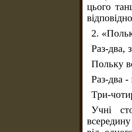
цього тан
відповідно
2. «Польк
Раз-два, 
Польку в
Раз-два -
Три-чотир
Учні ст
всередину