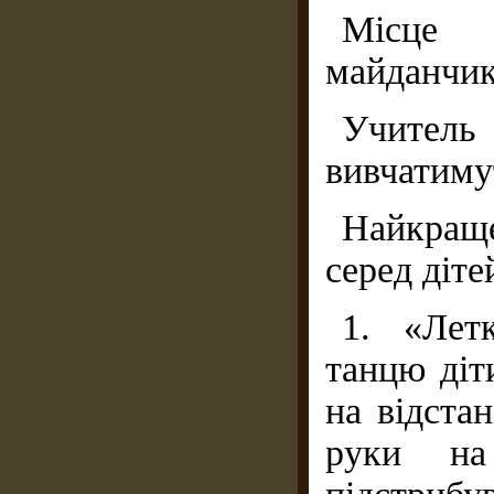
Місце 
майданчик
Учител
вивчатиму
Найкраще
серед діте
1. «Лет
танцю діт
на відстан
руки на