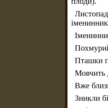
плоди).
Листоп
іменинник
Іменинни
Похмурий,
Пташки п
Мовчить 
Вже близ
Зникли б