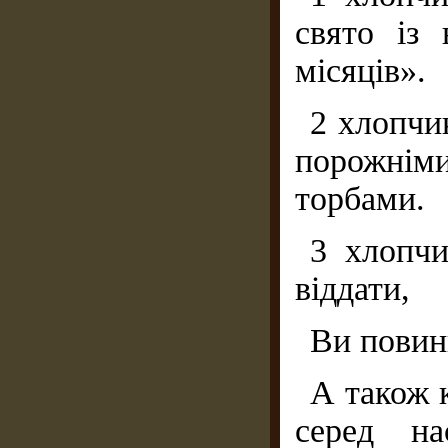
свято із 
місяців».
2 хлопчи
порожнім
торбами.
3 хлопчи
віддати,
Ви повин
А також 
серед на