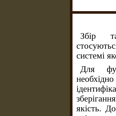
Збір та
стосують
системі як
Для фун
необхі
ідентифіка
зберіганн
якість. Д