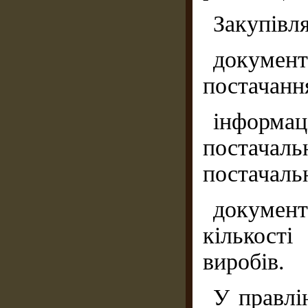
Закупівля
докуме
постачанн
інформа
постачал
постачаль
документ
кількост
виробів.
У правлі