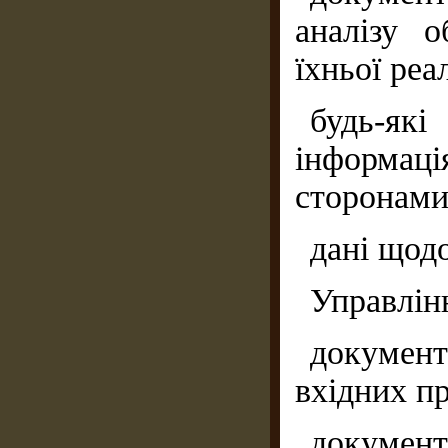
аналізу 
їхньої реал
будь-я
інформа
сторонами
дані щодо
Управлін
документ
вхідних п
документ