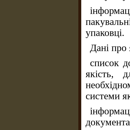
інформ
пакуваль
упаковці.
Дані про 
список д
якість, д
необхідн
системи як
інформаці
документац