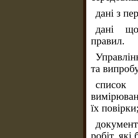
дані з пе
дані що
правил.
Управлін
та випроб
список
вимірюван
їх повірки
документ
робіт, які