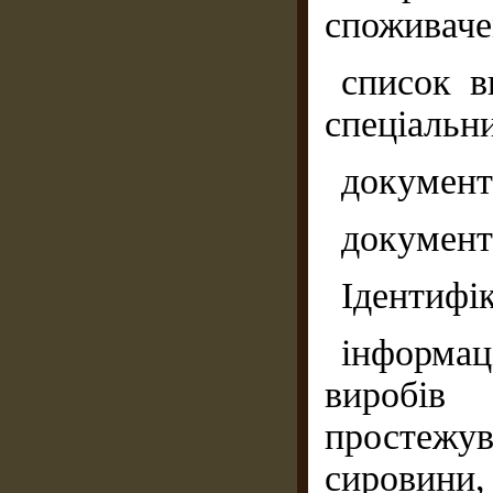
споживаче
список в
спеціальн
документ
документа
Ідентифік
інформац
виробів 
простежу
сировини, 