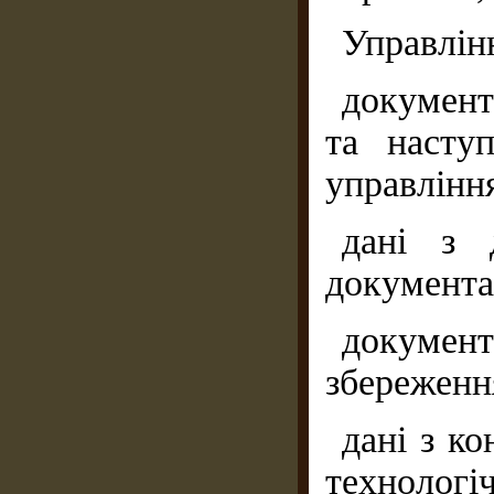
Управлін
документ
та насту
управлінн
дані з 
документац
докумен
збереження
дані з к
технологіч