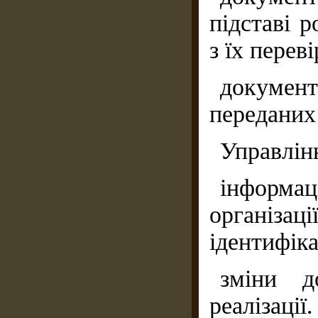
підставі р
з їх перев
докумен
переданих 
Управлін
інформа
організ
ідентифіка
зміни д
реалізації.