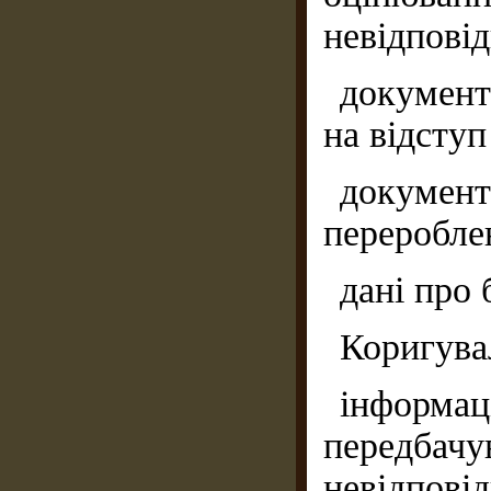
невідповід
документ
на відступ
докумен
переробле
дані про 
Коригувал
інформ
передба
невідповід