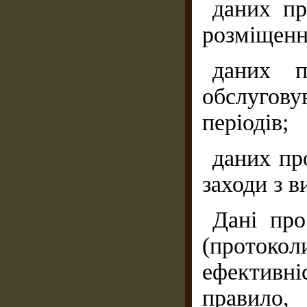
даних пр
розміщенн
даних п
обслугов
періодів;
даних про
заходи з в
Дані про
(проток
ефективн
правило,