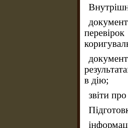
Внутрішня
документ
перевіро
коригувал
докумен
результат
в дію;
звіти про
Підготов
інформац