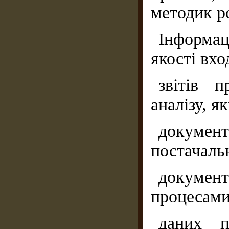
методик ро
Інформац
якості вхо
звітів 
аналізу, я
докум
постачаль
докумен
процесами 
даних п