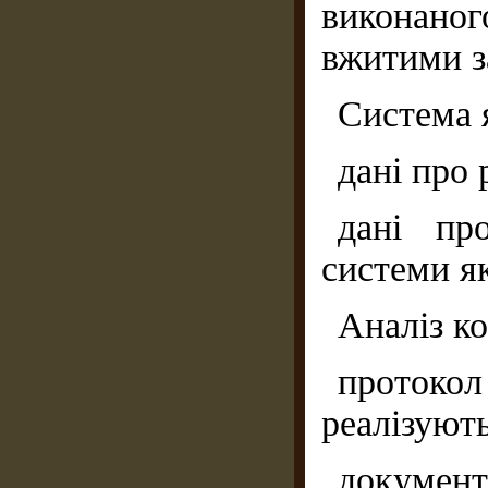
виконано
вжитими з
Система я
дані про 
дані пр
системи як
Аналіз к
проток
реалізують
докумен