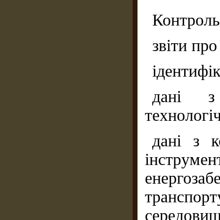
Контроль
звіти про
ідентифік
дані з
технологіч
дані з к
інструм
енерго
транспо
середовищ