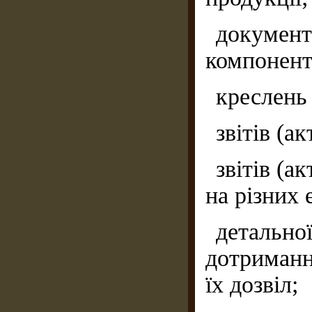
документі
компоненті
креслень
звітів (а
звітів (а
на різних 
детально
дотриманн
їх дозвіл;