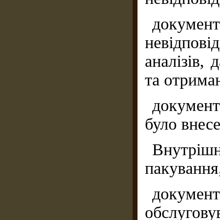
докумен
невідпові
аналізів, 
та отриман
документ
було внесе
Внутрішн
пакування,
документ
обслуговув