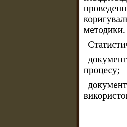
проведенн
коригувал
методики.
Статисти
документ
процесу;
документ
використов