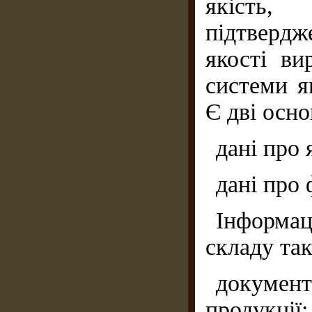
якість
підтвердж
якості ви
системи я
Є дві осно
дані про 
дані про 
Інформац
складу та
документ
продукції;