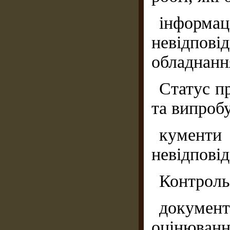
інфор
невідпо
обладнанн
Статус п
та випробу
кумент
невідповід
Контроль
докуме
оцінюван