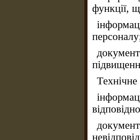
функції, щ
інформа
персоналу
документ
підвищення
Технічне
інформац
відповідно
докумен
невідпо