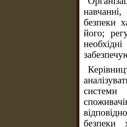
Організа
навчанні
безпеки х
його; рег
необхід
забезпечу
Керівниц
аналізува
системи
споживач
відповідн
безпеки 