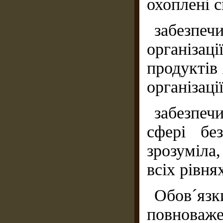
охоплені 
забезпеч
організаці
продуктів 
організації
забезпечи
сфері бе
зрозуміла
всіх рівнях
Обов´я
повноваж