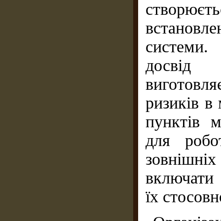
створю
встановл
системи.
досвід 
виготовля
ризиків в
пунктів 
для робо
зовнішні
включати 
їх стосовн