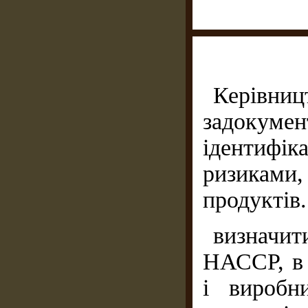
Керівниц
задокуме
ідентифі
ризиками,
продуктів.
визначи
НАССР, в т
і виробн