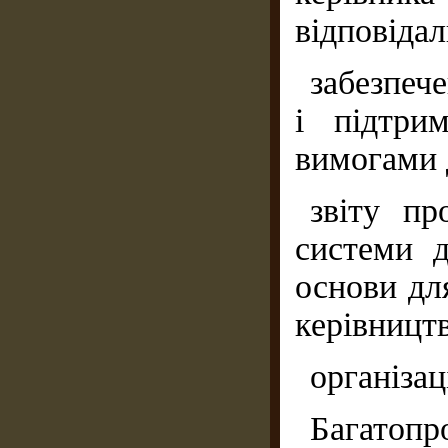
відповіда
забезпеч
і підтри
вимогами 
звіту пр
системи д
основи дл
керівництв
організа
Багат