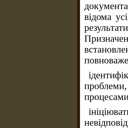
документ
відома ус
результат
Признач
встанов
повноваже
ідентифі
проблеми
процесами
ініціюва
невідпові