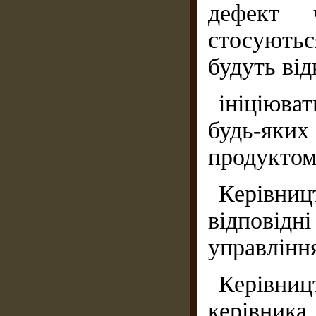
дефект 
стосуютьс
будуть від
ініціюва
будь-яких
продуктом
Керівниц
відповід
управлінн
Керівниц
керівни