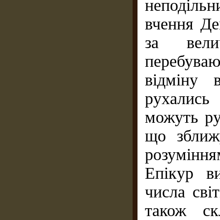
неподіль
вчення Де
за вел
перебуваю
відміну 
рухались
можуть ру
що зближ
розуміння
Епікур ви
числа сві
також ск