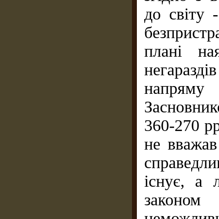
до світу 
безпристр
плані на
негаразді
напряму 
Засновник
360-270 рр
не вважав
справедли
існує, а
законом 
неможлив