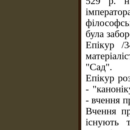
529 р. н.
імператор
філософсь
була забор
Епікур /3
матеріалі
"Сад".
Епікур ро
- "канонік
- вчення п
Вчення пр
існують т