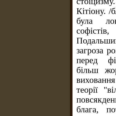
стоїцизму
Кітіону. /
була ло
софістів
Подальши
загроза р
перед фі
більш жо
виховання
теорії "в
повсякде
блага, п