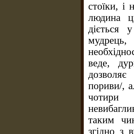
стоїки, і
людина ц
діється у
мудрець
необхідно
веде, ду
дозволяє
пориви/, а
чотири 
невибагли
таким чи
згідно з 