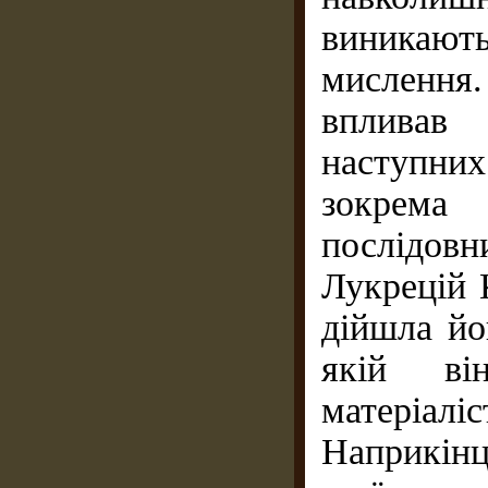
виникают
мислення
впливав
наступни
зокрема
послідов
Лукрецій К
дійшла йо
якій ві
матеріаліс
Наприкінц