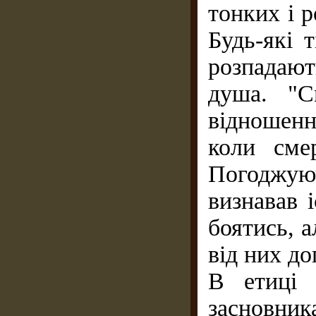
тонких і р
Будь-які 
розпадаю
душа. "С
відношення
коли сме
Погоджуюч
визнавав 
боятись, а
від них д
В етиці 
засновник