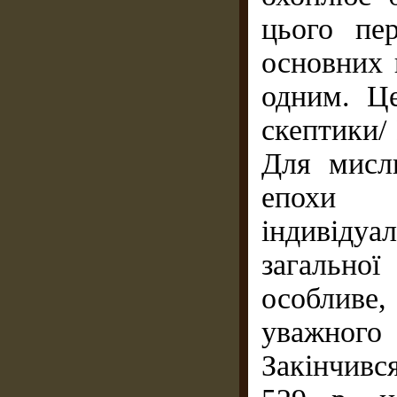
цього пер
основних 
одним. Це
скептики/ 
Для мисли
епохи 
індивіду
загальної
особливе,
уважного
Закінчивс