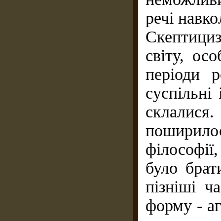
речі навко
Скептициз
світу, ос
періоди р
суспільні
склалися
поширило
філософії,
було брат
пізніші ч
форму - а