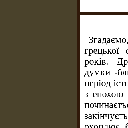
Згадаєм
грецької
років. Д
думки -бл
період іст
з епохою 
починаєт
закінчує
охоплює б