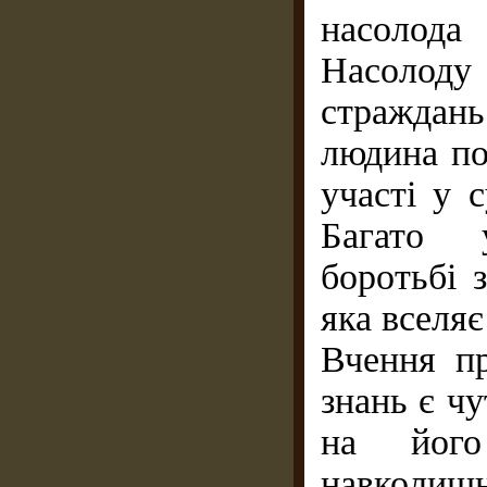
насолода
Насолоду
страждан
людина по
участі у 
Багато у
боротьбі 
яка вселя
Вчення п
знань є чу
на його
навколиш