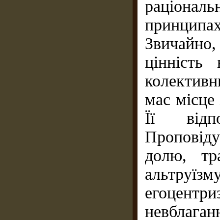
раціонал
принципа
Звичайно
цінність
колективн
мас місце 
Її відп
Проповіду
долю, тр
альтруї
егоцентр
невблаган