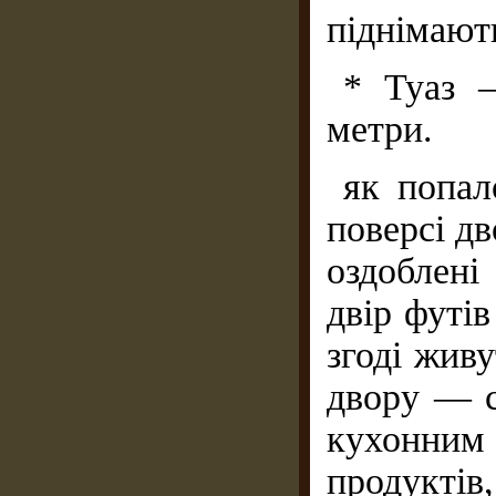
піднімають
* Туаз 
метри.
як попал
поверсі дв
оздоблені
двір футі
згоді живу
двору — с
кухонни
продуктів