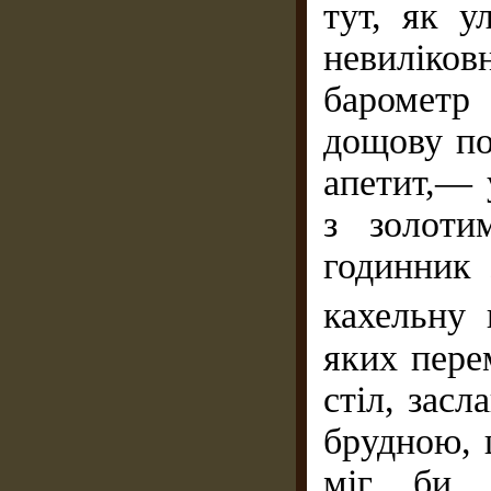
тут, як у
невиліко
барометр
дощову по
апетит,— 
з золоти
годинник 
кахельну 
яких пере
стіл, зас
брудною, 
міг би п