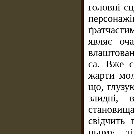
головні с
персонаж
ґратчаст
являє оча
влаштован
са. Вже с
жарти мол
що, глузую
злидні, 
становищ
свідчить
ньому ті