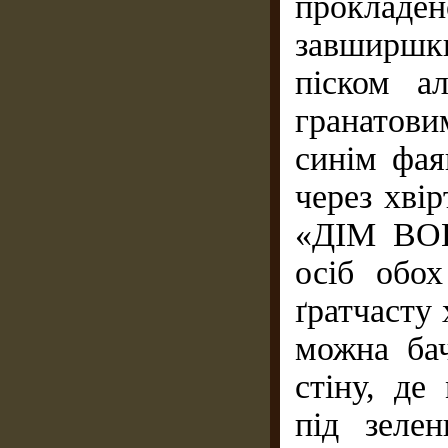
прокладе
завширшки
піском а
гранатови
синім фая
через хві
«ДІМ ВОК
осіб обох
ґратчасту
можна бач
стіну, де
під зеле