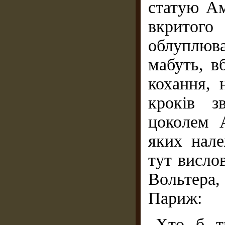
статую Ам
вкрито
облуплюв
мабуть, в
кохання, 
кроків з
цоколем 
яких нале
тут висло
Вольтера
Париж:
Хто б т