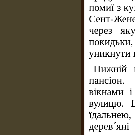
помиї з ку
Сент-Жене
через як
покидьки
уникнути 
Нижній п
пансіон.
вікнами 
вулицю. Ц
їдальнею
дерев´я