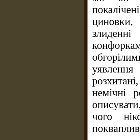
покалічен
циновки,
злиденн
конфорка
обгорілим
уявлення
розхитані
немічні 
описувати
чого нік
поквапливі