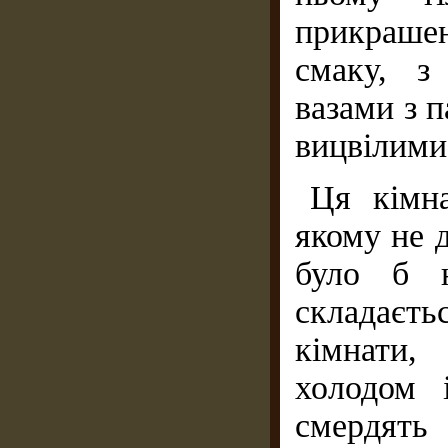
прикрашен
смаку, з
вазами з 
вицвілими
Ця кімна
якому не д
було б н
складаєт
кімнати, 
холодом 
смердять