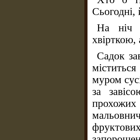
Сьогодні, 
На ніч 
хвірткою, 
Садок за
міститьс
муром сусі
за завіс
прохожих
мальовни
фруктови
запороше