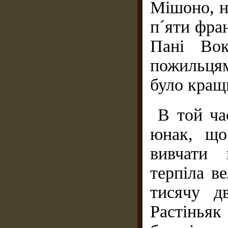
Мішоно, н
п´яти фран
Пані Во
пожильцям
було кращи
В той ча
юнак, що
вивчати 
терпіла в
тисячу д
Растінья