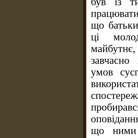
був із т
працювати
що батьки
ці моло
майбутнє,
завчасно
умов сус
використа
спостереж
пробира
оповіданн
що ними 