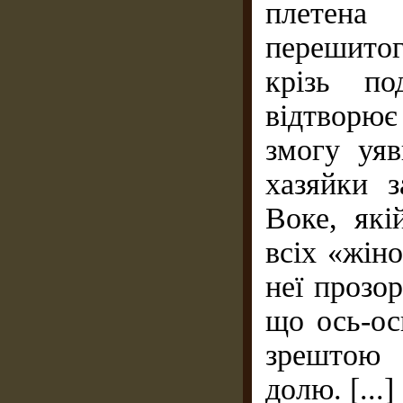
плетена
перешитого
крізь по
відтворює 
змогу уяв
хазяйки з
Воке, які
всіх «жін
неї прозор
що ось-ос
зрештою 
долю. [...]