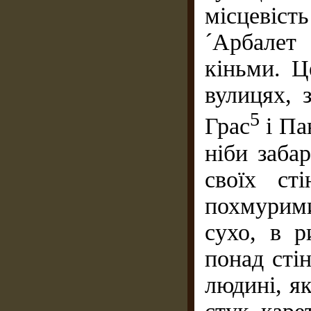
місцевіс
´Арбалет 
кіньми. Ц
вулицях, 
5
Грас
і П
ніби заба
своїх ст
похмурим
сухо, в р
понад сті
людині, як