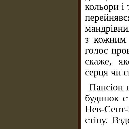
кольори і 
перейня
мандрівни
з кожним
голос про
скаже, я
серця чи 
Пансіон 
будинок с
Нев-Сент-
стіну. Вз