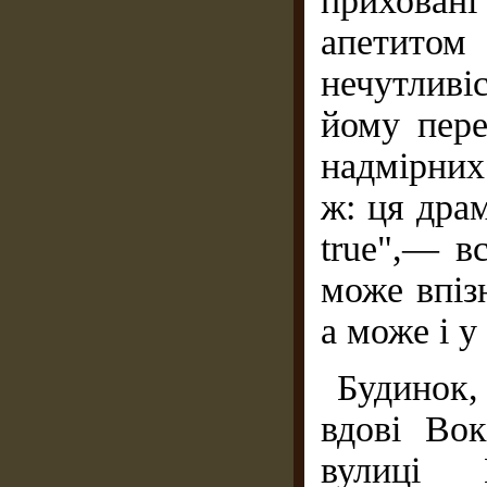
приховані
апетитом
нечутливі
йому пере
надмірних
ж: ця дра
true",— в
може впізн
а може і у
Будинок,
вдові Вок
вулиці 