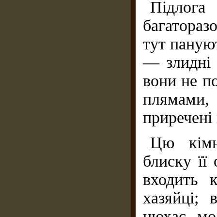
Підлога
багатора
тут пануют
— злидні 
вони не п
плямами,
приречені 
Цю кімн
блиску її
входить 
хазяйці; 
нюхає мо