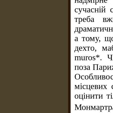
сучасній 
треба вж
драматичн
а тому, щ
дехто, ма
muros*. Ч
поза Пари
Особливо
місцевих 
оцінити т
Монмартр