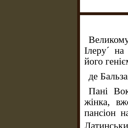
Великом
Ілеру´ на
його геніє
де Бальз
Пані Вок
жінка, в
пансіон н
Латинськ