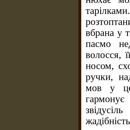
тарілками
розтоптан
вбрана у т
пасмо не
волосся, 
носом, сх
ручки, на
мов у це
гармонує
звідусіл
жадібніст