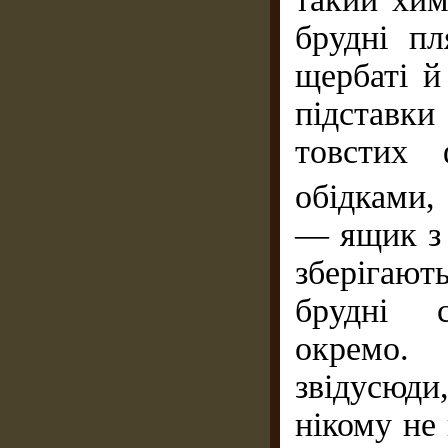
брудні п
щербаті й
підставк
товстих 
обідками,
— ящик з
зберігают
брудні с
окремо.
звідусюди
нікому не 