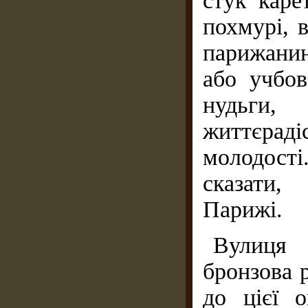
стук каре
похмурі, 
парижани
або учбов
нудьги
життєраді
молодост
сказати,
Парижі.
Вулиця
бронзова 
до цієї о