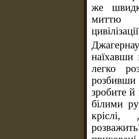
же швидк
миттю з
цивіліза
Джагерна
наїхавши 
легко ро
розбивши 
зробите й
білими ру
кріслі,
розважит