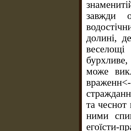
знамениті
завжди о
водостічн
долині, д
веселощі
бурхливе,
може вик
враженн<-
страждан
та чеснот 
ними спи
егоїсти-п