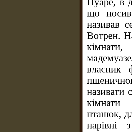
Пуаре, в 
що носив
називав 
Вотрен. Н
кімнати,
мадемуаз
власник 
пшеничн
називати 
кімнати 
пташок, дл
нарівні 