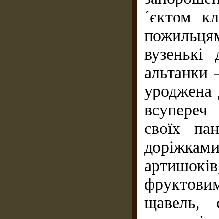
´єктом кл
пожильц
вузенькі
альтанки 
уроджена 
всупереч
своїх па
доріжкам
артишокі
фруктови
щавель, 