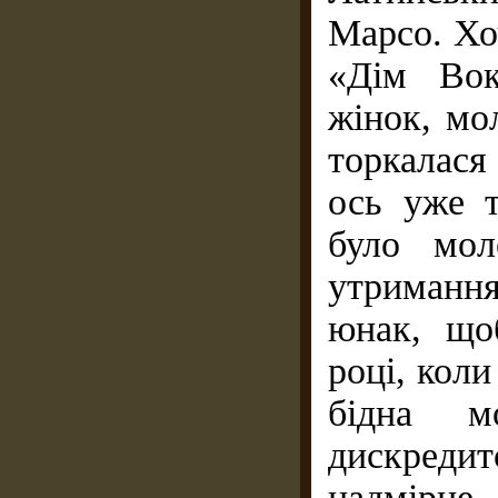
Марсо. Хо
«Дім Вок
жінок, мо
торкалася
ось уже т
було мол
утримання
юнак, що
році, коли
бідна м
дискреди
надмірне