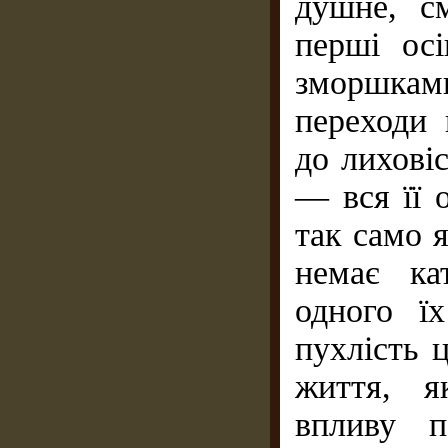
душне, см
перші осі
зморшкам
переходи 
до лихові
— вся її 
так само я
немає ка
одного ї
пухлість ц
життя, я
впливу п