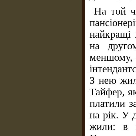
На той ч
пансіоне
найкращі 
на друго
меншому, 
інтендант
З нею жил
Тайфер, як
платили з
на рік. У 
жили: в 