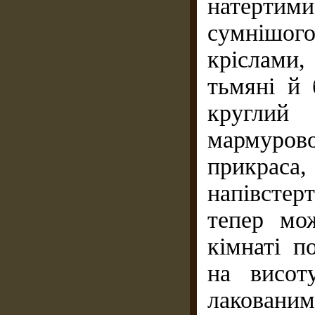
натерти
сумнішого,
кріслами,
тьмяні й
круглий
мармуро
прикраса
напівстер
тепер мо
кімнаті п
на висот
лаковани