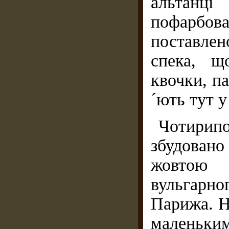
альтанц
пофарбова
поставлен
спека, щ
квочки, па
´ють тут у
Чотирип
збудован
жовтою 
вульгарно
Парижа. Н
маленьк