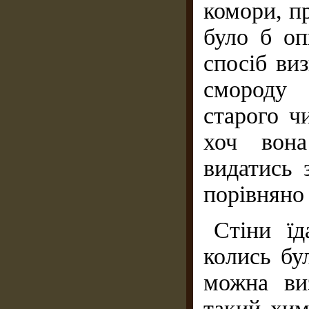
комори, п
було б оп
спосіб ви
смороду 
старого ч
хоч вона
видатись 
порівняно
Стіни їд
колись бу
можна ви
такий хим