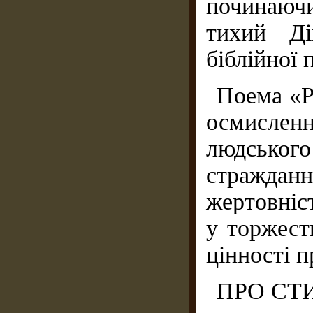
починаючи
тихий Ді
біблійної 
Поема «Р
осмисленн
людськог
страждан
жертовніст
у торжест
цінності 
ПРО СТ