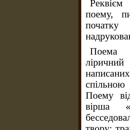
Реквієм 
поему, п
початку
надрукова
Поема к
ліричний 
написани
спільною
Поему від
вірша 
бесседова
твору: тра