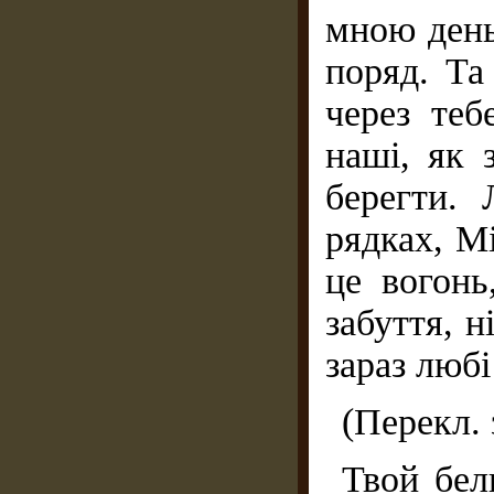
мною день
поряд. Та
через теб
наші, як 
берегти.
рядках, М
це вогонь
забуття, н
зараз любі
(Перекл. 
Твой бел