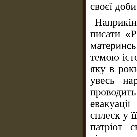
своєї доби
Наприкін
писати «Р
материнс
темою істо
яку в рок
увесь на
проводить
евакуаці
сплеск у ї
патріот с