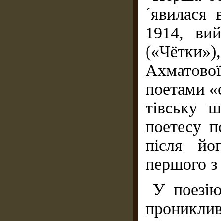
´явилася 
1914, ви
(«Чётки»)
Ахматово
поетами «
тівську ш
поетесу п
після йо
першого з 
У поезію
проникл