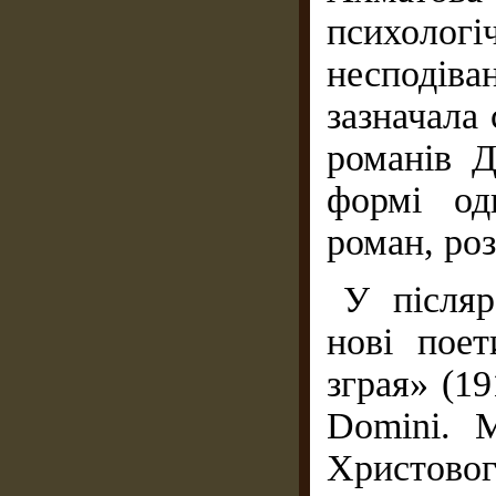
психоло
несподіва
зазначала
романів Д
формі од
роман, роз
У післяр
нові пое
зграя» (1
Domini. 
Христово