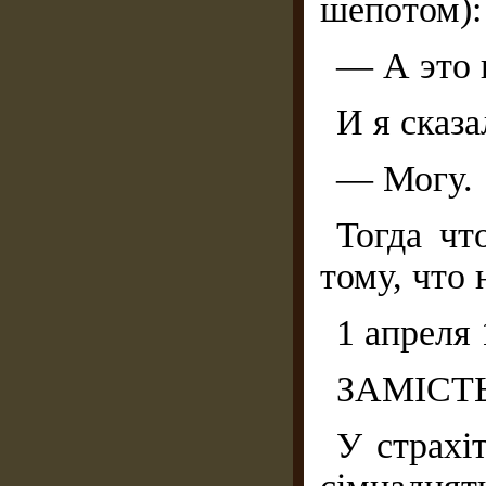
шепотом):
— А это 
И я сказа
— Могу.
Тогда чт
тому, что 
1 апреля
ЗАМІСТ
У страхі