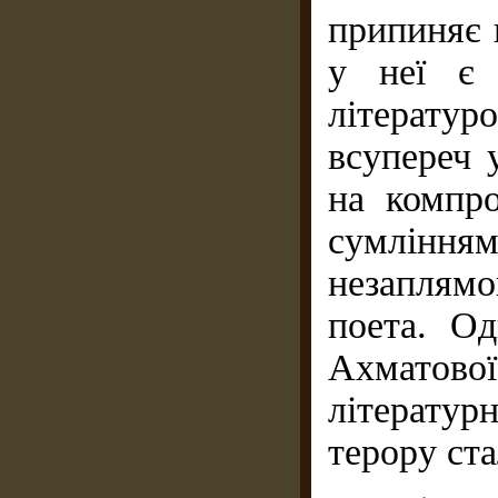
припиняє 
у неї є 
літерату
всупереч 
на компро
сумлін
незаплям
поета. О
Ахматов
літератур
терору ста