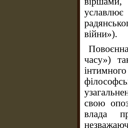
віршами,
уславлю
радянсько
війни»).
Повоєнна
часу») т
інтимного
філософ
узагальне
свою опоз
влада пр
незважа