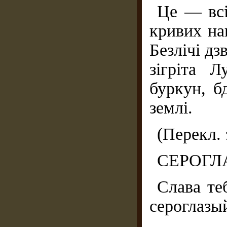
Це — всі
кривих на
Безлічі дз
зігріта 
буркун, б
землі.
(Перекл. 
СЕРОГЛ
Слава те
сероглазы