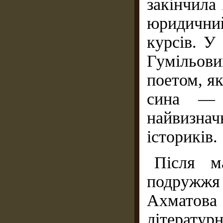
закінчила
юридичн
курсів. У
Гумільов
поетом, як
сина — 
найвизн
істориків.
Після м
подружжя
Ахматова
літератур