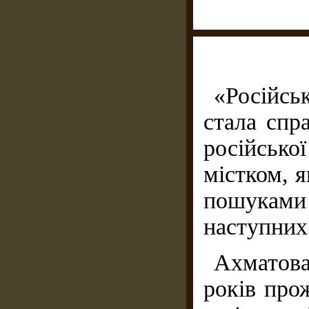
«Російсь
стала спр
російськ
містком, я
пошуками 
наступних
Ахматова
років про