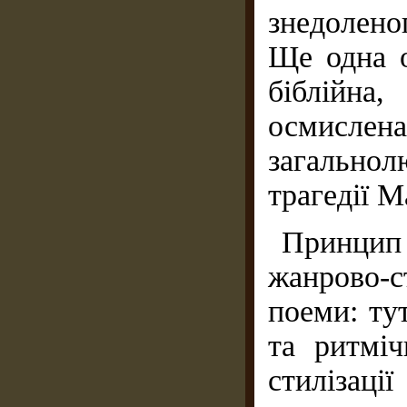
знедолено
Ще одна о
біблійна
осмисл
загально
трагедії М
Принци
жанрово-с
поеми: тут
та ритміч
стилізац