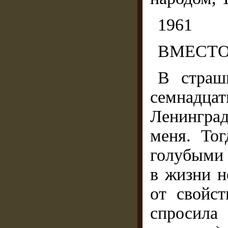
1961
ВМЕСТО
В страш
семнадцат
Ленинград
меня. То
голубыми 
в жизни н
от свойс
спросила