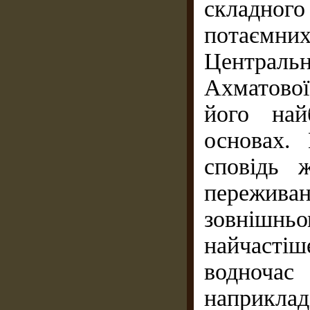
складно
потаємн
Централ
Ахматово
його най
основах.
сповідь 
пережива
зовнішньо
найчаст
водночас
наприкла