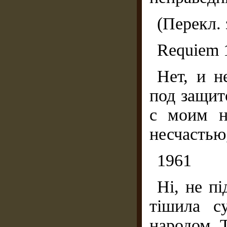
(Перекл. 
Requiem 
Нет, и н
под защит
с моим н
несчастью
1961
Ні, не п
тішила с
народом, Т