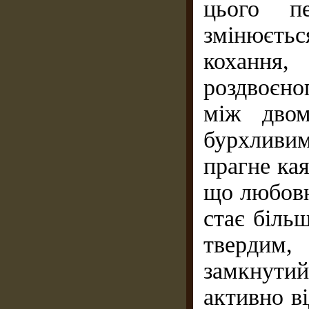
цього п
змінюєть
кохання,
роздвоєно
між дво
бурхливим
прагне ка
що любовн
стає біль
твердим
замкнутий
активно в