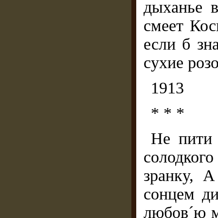
дыханье в
смеет Кос
если б зн
сухие роз
1913
* * *
Не пити 
солодкого
зранку, А
сонцем д
любов´ю м