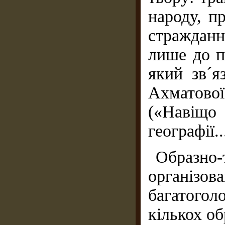
народу, п
стражданн
лише до п
який зв´я
Ахматової
(«Навіщо 
географії.
Образн
організов
багатогол
кількох об