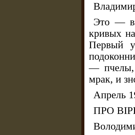
Владими
Это — в
кривых на
Первый у
подоконн
— пчелы,
мрак, и зн
Апрель 1
ПРО ВІР
Володими