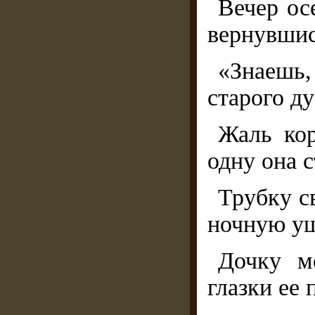
Вечер ос
вернувшис
«Знаешь,
старого д
Жаль кор
одну она с
Трубку с
ночную уш
Дочку м
глазки ее 