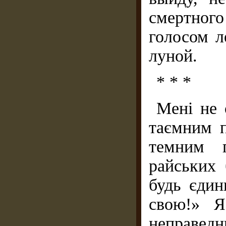
смертног
голосом 
луной.
* * *
Мені не 
таємним п
темним п
райських 
будь єдин
свою!» Я
неправедн