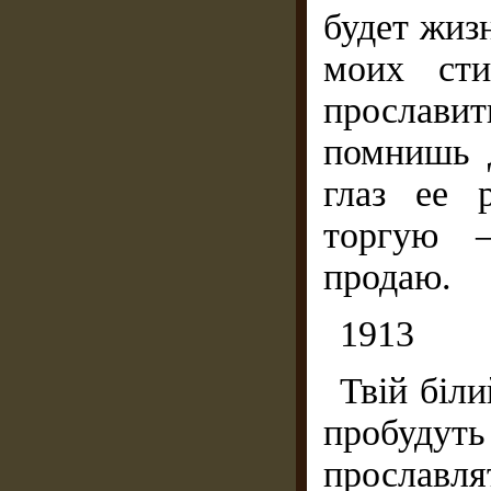
будет жизн
моих сти
прослав
помнишь 
глаз ее 
торгую 
продаю.
1913
Твій біли
пробудуть
просла