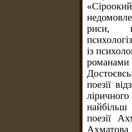
«Сіроокий
недомовле
риси, 
психологі
із психоло
романа
Достоєвс
поезії ві
ліричного
найбільш
поезії Ах
Ахматова 