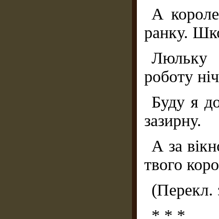
А короле
ранку. Шко
Люльку 
роботу ніч
Буду я до
зазирну.
А за вік
твого коро
(Перекл. 
* * *