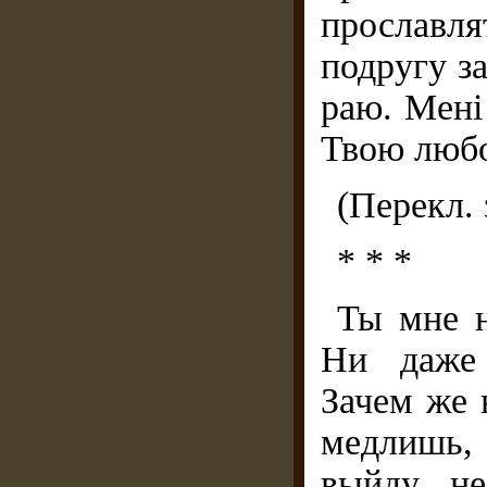
прославл
подругу за
раю. Мені
Твою любо
(Перекл. 
* * *
Ты мне н
Ни даже 
Зачем же 
медлишь,
выйду, н