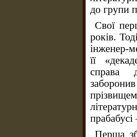
до групи п
Свої пер
років. Тод
інженер-м
її «дека
справа д
заборонив
прізвище
літерат
прабабусі
Перша зб