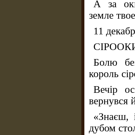
А за ок
земле твое
11 декаб
СІРООК
Болю без
король сі
Вечір о
вернувся й
«Знаєш, 
дубом сто