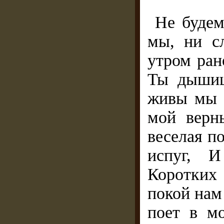
Не будем
мы, ни с
утром ран
Ты дышиш
живы мы 
мой верн
веселая п
испуг, И
Коротких
покой нам
поет в м