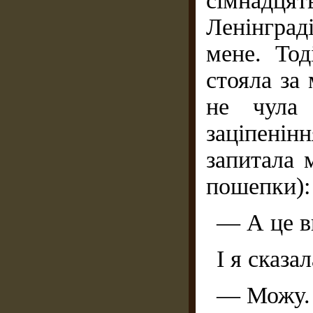
сімнадцят
Ленінград
мене. Тод
стояла за 
не чула 
заціпенін
запитала 
пошепки):
— А це в
І я сказал
— Можу.