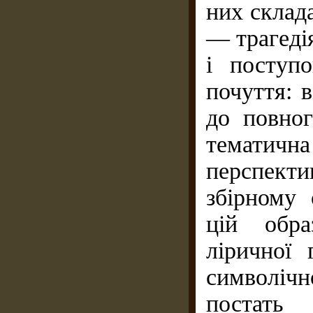
них склад
— трагеді
і поступо
почуття: 
до повног
тематичн
перспект
збірному 
цій обра
ліричної 
символічн
постать 