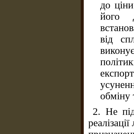
до ціни
його 
встанов
від сп
викону
політик
експор
усуне
обміну 
2. Не пі
реалізації