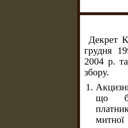
Декрет К
грудня 19
2004 р. т
збору.
Акцизни
що бу
платни
митної 