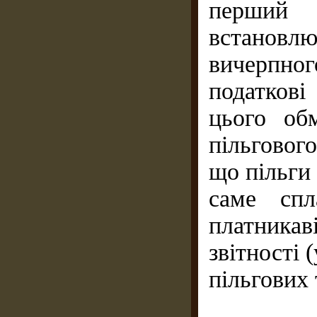
перший
встановлю
вичерпног
податков
цього об
пільговог
що пільги
саме спл
платникаві
звітності 
пільгових 