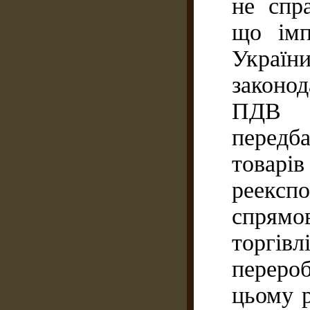
не спра
що імп
України
законод
ПДВ у
передб
това
реексп
спрямо
торгівл
переро
цьому р