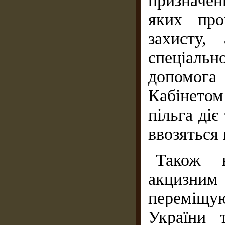
призначен
яких про
захисту,
спеціальн
допомога 
Кабінето
пільга діє
ввозяться
Також н
акцизним
переміщу
України 