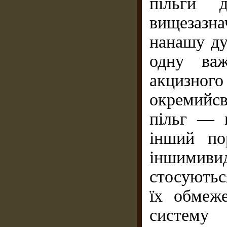
пільги 
вищезазна
нанашу ду
одну важ
акцизно
окремийс
пільг — п
інший по
іншимиви
стосуютьс
їх обмеж
систему 