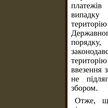
платежів
випадку 
територі
Державн
порядку
законодав
територі
ввезення 
не підля
збором.
Отже, щ