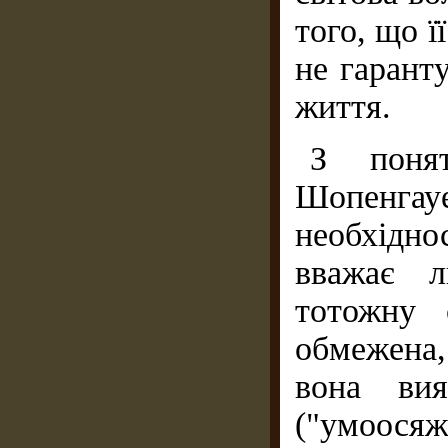
того, що ї
не гаранту
життя.
З поня
Шопенгауе
необхідно
вва­жає 
тотожну 
обмежена
вона вия
("умоося