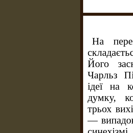
На пер
складаєт
Його зас
Чарльз П
ідеї на к
думку, к
трьох вихі
— випадок
синехізм