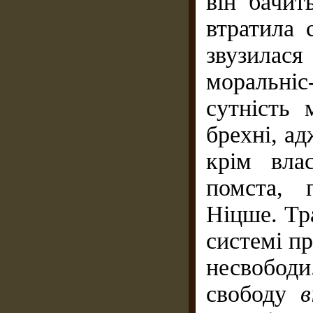
він бачит
втратила 
звузилас
моральніс
сутність 
брехні, ад
крім влас
помста, 
Ніцше. Тр
системі пр
несвободи
свободу