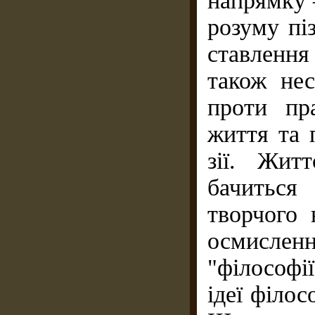
напрямку
розуму пі
ставлення
також нес
проти пр
життя та 
зії. Жит
бачиться
творчого 
осмис­лен
"філософі
ідеї філос