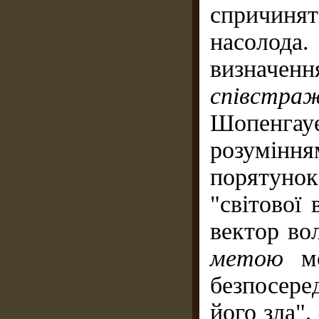
спричиня
насолода
визначен
співстр
Шопенгауе
розумінн
порятунок 
"світової
вектор во
метою
м
безпосер
його зла"