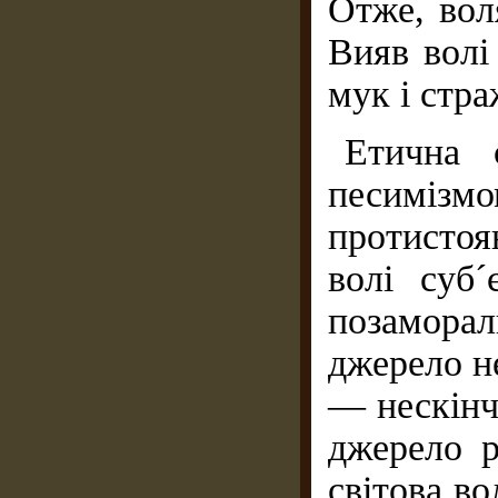
Отже, вол
Вияв волі
мук і стра
Етична 
песимізм
протистоя
волі суб
позаморал
джерело н
— нескінч
джерело р
світова во