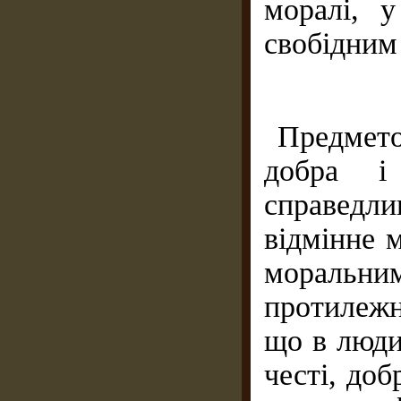
моралі, у
свобідним
Предмет
добра і 
справедл
відмінне 
моральн
протилеж
що в люди
честі, доб