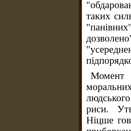
"обдарова
таких сил
"панівни
дозволено
"усередн
підпорядк
Момент 
моральни
людського
риси. Ут
Ніцше гов