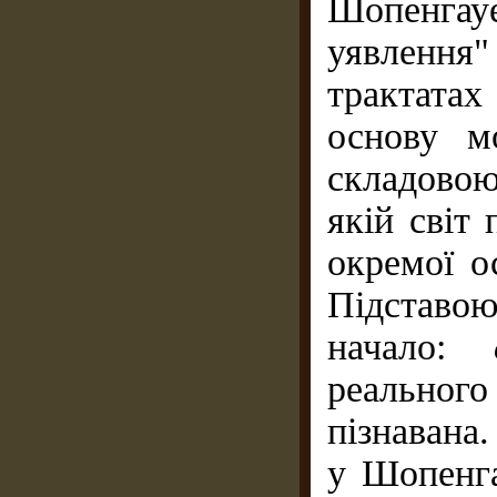
Шопенгау
уявлення"
трактата
основу м
складово
якій світ
окремої ос
Підставою
начало:
реального 
пізнавана
у Шопенга