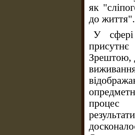
як "сліпо
до життя".
У сфері
присутнє
Зрештою, д
виживанн
відображ
опредметн
процес 
результат
досконалос