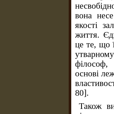
несвобідн
вона несе
якості з
життя. Єд
це те, що 
утварному
філософ, 
основі леж
властивос
80].
Також ви