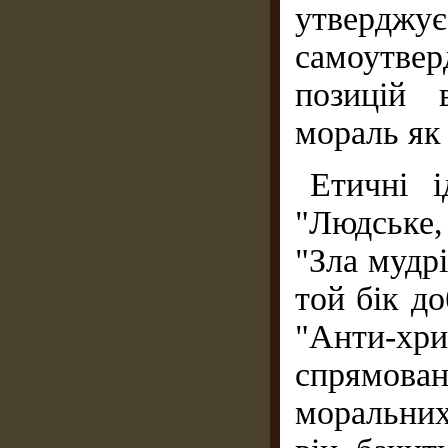
утвердж
самоутве
позицій 
мораль як 
Етичні і
"Людське,
"Зла мудрі
той бік до
"Анти-хр
спрямов
моральних