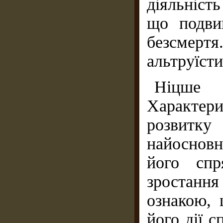
діяльніст
що подви
безсмертя
альтруїст
Ніцше 
Характе
розвитк
найосновн
його спр
зростання
ознакою, 
його дії с