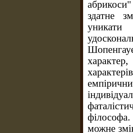
абрико­си
здатне з
уникати 
удосконал
Шопенгау
характер,
характер
емпіричн
індивід
фаталісти
філософа.
можне змі