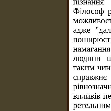
пізнання
Філософ р
можливост
адже "дал
поширюєт
намагання
людини ш
таким чино
справжн
рівнознач
впливів п
ретельним