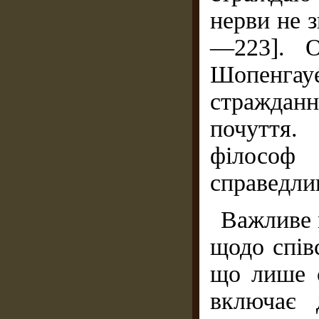
нерви не з
—223]. О
Шопенг
стражданн
почуття
філософ
справедли
Важливе 
щодо спів
що лише с
включає 