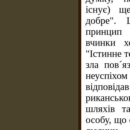
існує) щ
добре". 
принцип 
вчинки х
"Істинне т
зла пов´я
неуспіх
відповід
риканськог
шляхів та
особу, що