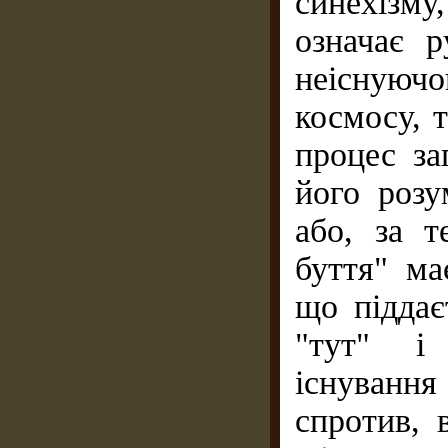
синехізму
означає 
неіснуюч
космосу, 
процес за
його розу
або, за т
буття" ма
що піддає
"тут" і 
існування 
спротив, 