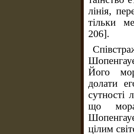
лінія, пе
тільки ме
206].
Співст
Шопенгау
Його мор
долати ег
сутності 
що мора
Шопенгауе
цілим сві