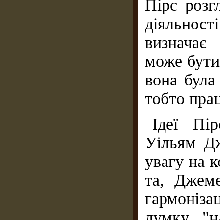
Пірс розг
діяльнос
визначає
може бути
вона була
тобто прац
Ідеї Пі
Уільям Д
увагу на к
та, Джеме
гармоніза
думку, "н