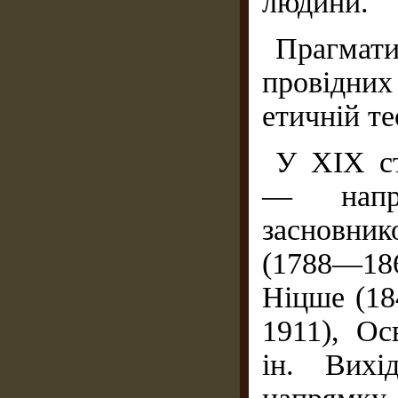
людини.
Прагмати
провідни
етичній те
У XIX ст
— напря
засновни
(1788—186
Ніцше (18
1911), О
ін. Вихі