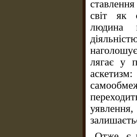
ставлення
світ як 
людина 
діяльні
наголошує
лягає у п
аскетизм
самообмеж
переходи
уявленн
залишаєть
Отже, є 