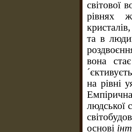
світової в
рівнях ж
кристалів
та в люди
роздвоєнн
вона ста
´єктивуєть
на рівні у
Емпірич
людської с
світобуд
основі
інт