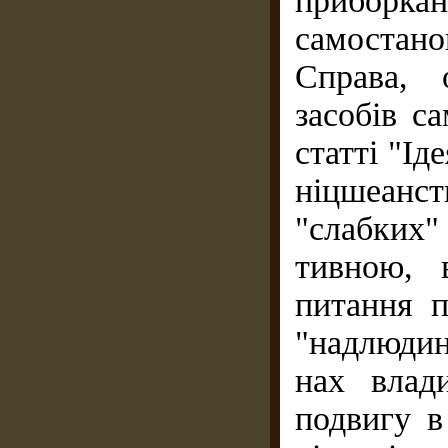
приборка
самостан
Справа, 
засобів с
статті "І
ніцшеан
"слабких
тивною, 
питання п
"надлюдин
нах влад
подвигу в