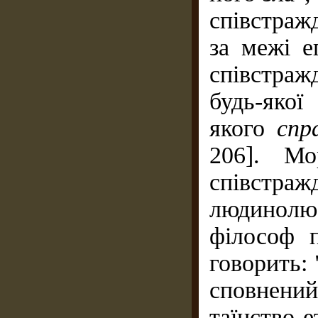
співстраж
за межі е
спів­стра
будь-якої
якого
спр
206]. Мо
співстра
людинолю
філософ п
говорить: 
сповнени
таїнство 