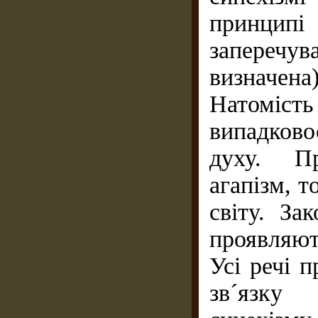
прин­ци
запереч
визначен
Натоміс
випадково
духу. Пр
агапізм, 
світу. За
проявляють
Усі речі п
зв´язку