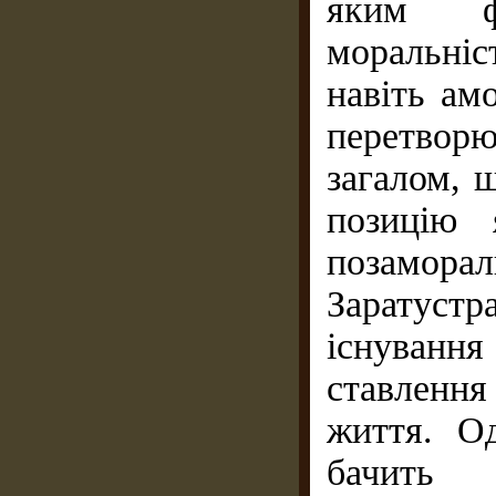
яким фі
моральні
навіть ам
перетвор
загалом, 
позицію 
позамор
Заратуст
існування
став­ленн
життя. О
бачить 