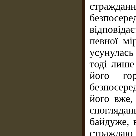
стражда
безпосер
відповіда
певної мі
усунулась
тоді лише
його го
безпосере
його вже,
спо­гляда
байдуже, 
страждаю