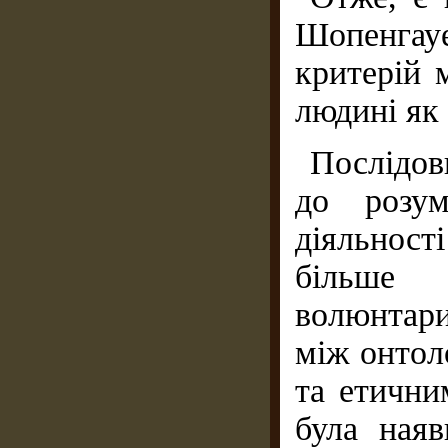
Шопенгауе
критерій 
людині як 
Послідов
до розум
діяльност
більше 
волюнтари
між онтол
та етични
була ная