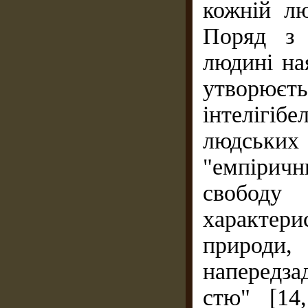
кожній лю
Поряд з 
людині ная
утворю
інтелігіб
людських
"емпірич­
свободу
характер
природи,
напередзад
стю" [14