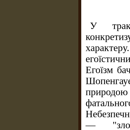
У трак
конкрети
характеру
егоїстич­
Егоїзм бач
Шопенгау
при­родою
фатальн
Небезпечн
— "зло­