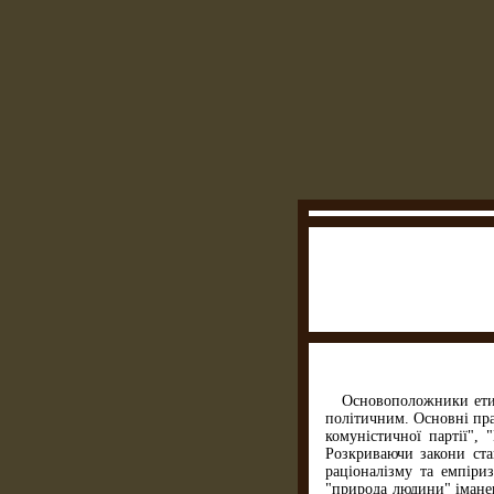
Основоположники етик
політичним. Основні пра
комуністичної партії", 
Розкриваючи за­кони ста
раціоналізму та емпіри
"природа людини" іманен