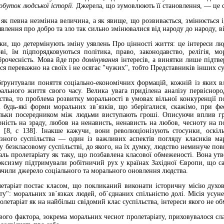
обуток людської історії.
Джерела, що зумовлюють її становлення, — це 
як певна незмінна величина, а як яви­ще, що розвивається, змінюється 
влення про добро та зло так сильно змінювалися від народу до народу, в
и, що детермінують зміну уявлень Про цінності життя: це інтереси люд
ові, їм підпорядковуються політика, право, законодавство, релігія, м
брочесність. Мова йде про
до­мінування
інтересів, а винятки лише підтв
я переважно на своїх і не осягає "чужих", тобто Представників інших су
рунтували поняття соціально-еконо­мічних формацій, кожній із яких вл
рального життя свого часу. Велика увага приділена аналізу первіснор
ьства, то проблема розвит­ку моральності в умовах вільної конкуренції п
 будь-які форми моральних зв´язків, що зберігали­ся, скажімо, при ф
кільки посередни­ком між людьми виступають гроші. Описуючи вплив г
ність на зраду, любов на ненависть, ненависть на любов, чесноту на пор
" [8, с 138]. Інакше кажучи, вони революціонізують стосунки, ос­кіл
зного суспільства — один із важливих аспектів погляду класиків ма
 у безкласовому суспільстві, до якого, на їх думку, люд­ство неминуче 
ль пролетаріа­ту як таку, що позбавлена класової обмеженості. Вона ут
арксизму підтримували робітничий рух у країнах Західної Європи, що с
а­чили джерело соціального та морального оновлення людства.
етаріат постає класом, що покликаний виконати історичну місію духов
іату": моральних зв´язках людей, об´єднаних спільністю долі. Місія усу
олетаріат як на найбільш свідомий клас суспільства, інтереси якого не об
вого фактора, зокрема моральних чес­нот пролетаріату, приховувалося сла