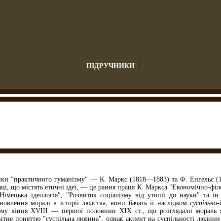
ПІДРУЧНИКИ
и "практичного гуманізму" — К. Маркс (1818—1883) та Ф. Енгельс (18
ці, що містять етичні ідеї, — це рання праця К. Маркса "Економічно-філ
"Німецька ідеологія", "Роз­виток соціалізму від утопії до науки" та 
новлення моралі в історії людства, вони бачать її на­слідком
суспільно
зму кінця XVIII — першої половини XIX ст., що розглядали мораль як
тне поняттю "суспільна людина", однак акцент на суспільності людини