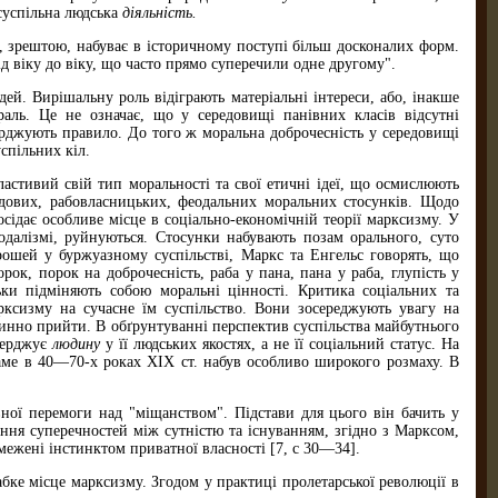
суспільна людська
діяльність.
і, зрештою, набуває в історич­ному поступі більш досконалих форм.
ід віку до віку, що часто прямо суперечили одне другому".
ей. Вирішальну роль відіграють матеріальні інтереси, або, інакше
ораль. Це не означає, що у середовищі панівних класів відсутні
ерджують правило. До того ж моральна доброчесність у середовищі
спільних кіл.
астивий свій тип мораль­ності та свої етичні ідеї, що осмислюють
одових, рабовласницьких, феодальних моральних сто­сунків. Щодо
осідає особливе місце в соціально-економічній теорії марксизму. У
еодалізмі, руйнуються. Стосунки набувають позам орального, суто
рошей у буржуазному суспільстві, Маркс та Енгельс говорять, що
ок, порок на доброчесність, раба у пана, пана у раба, глупість у
ьки підміняють собою моральні цінності. Критика соціаль­них та
рксизму на сучасне їм суспільство. Вони зосереджують увагу на
повинно прийти. В обґрунтуванні перспектив суспільства майбутнього
вер­джує
людину
у її людських якостях, а не її соціальний статус. На
аме в 40—70-х роках XIX ст. набув особливо широкого розмаху. В
ної перемоги над "міщан­ством". Підстави для цього він бачить у
нення суперечностей між сутністю та існуванням, згідно з Марксом,
ме­жені інстинктом приватної власності [7, с 30—34].
бке місце марксизму. Зго­дом у практиці пролетарської революції в