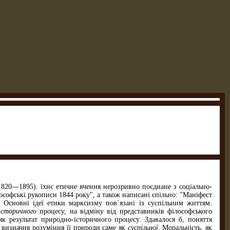
20—1895). їхнє етичне вчення нерозривно поєднане з соціально-
ософські рукописи 1844 року", а також написані спільно: "Маніфест
ін. Основні ідеї етики марксизму пов´язані із суспільним життям.
-історичного
процесу, на відміну від представ­ників філософського
 результат природно-історичного процесу. Здавалося б, поняття
 визначив розуміння її природи саме як
суспільної.
Моральність, як