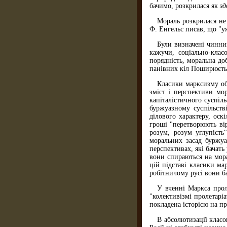
бачимо, розкрилася як
зд
Мораль розкрилася не 
Ф. Енгельс писав, що "уя
Були визначені чинник
кажучи, соціально-клас
порядність, моральна до
панівних кіл Поширюєтьс
Класики марксизму обґ
зміст і перспективи мо
капіталістичного суспіл
буржуазному суспільстві
ділового характеру, ос
гроші "перетворюють вір
розум, розум углупість
моральних засад буржуа
перспективах, які бачать
вони спираються на мора
цій підставі класики м
робітничому русі вони б
У вченні Маркса прол
"колективізмі пролета­р
покладена історією на пр
В абсолютизації класо