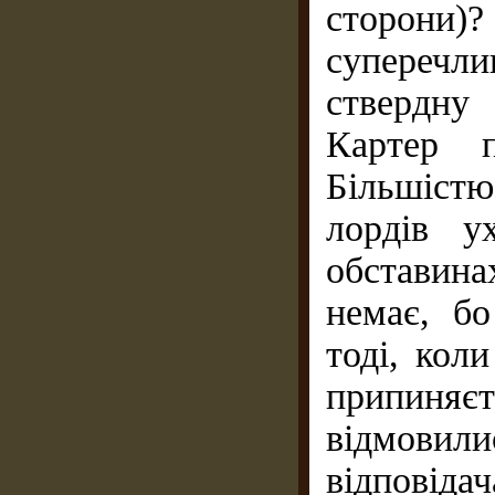
сторони)
суперечли
ствердну
Картер п
Більшіст
лордів у
обставин
немає, б
тоді, кол
припиняє
відмовили
відповіда