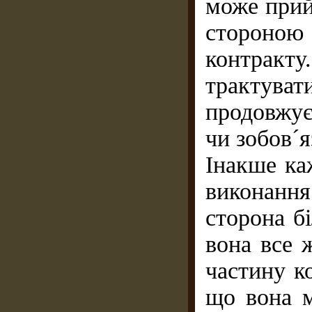
може прий
стороною
контракт
трактув
продовжує
чи зобов´
Інакше ка
виконанн
сторона б
вона все 
частину к
що вона м