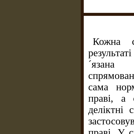
Кожна с
результа
´язана 
спрямован
сама нор
праві, а
деліктні
застосову
праві. У 