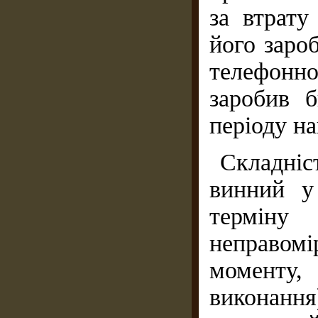
за втрату
його заро
телефонн
заробив 
періоду на
Складніст
винний у
терміну
неправо
моменту
виконання