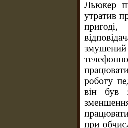
Льюкер п
утратив п
пригоді
відповід
змушений 
телефонн
працювати
роботу пе
він був 
зменшенн
працювати
при обчис