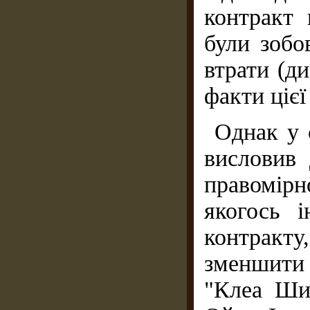
контракт 
були зобо
втрати (ди
факти цієї
Однак у 
висловив
правомір
якогось 
контракту
зменшити
"Клеа Ши