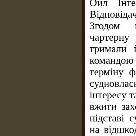
Ойл Інт
Відповіда
Згодом в
чартерну 
тримали 
командою 
терміну ф
судновла
інтересу т
вжити зах
підставі 
на відшко