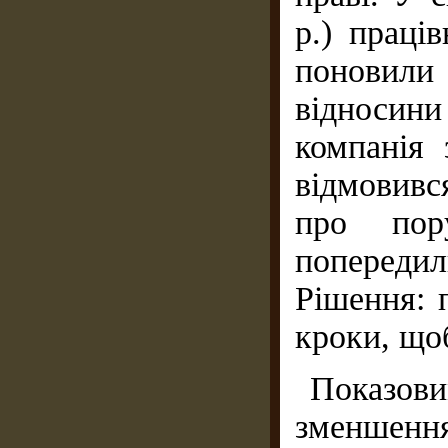
р.) праці
поновили
відносини
компанія 
відмовивс
про пор
попереди
Рішення: 
кроки, що
Показо
зменшення 