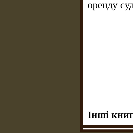
оренду су
Інші книг