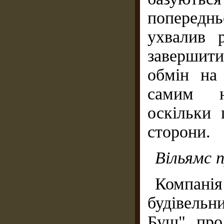
попереднь
ухвалив 
завершити
обмін на
самим на
оскільки 
сторони.
Вільямс 
Компанія
будівель
Буш" про