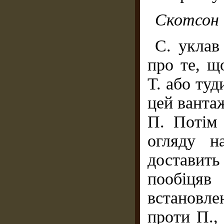
Скотсон 
С. уклав
про те, щ
Т. або туд
цей вантаж
П. Потім 
огляду н
доставить
пообіц
встановл
проти П.,