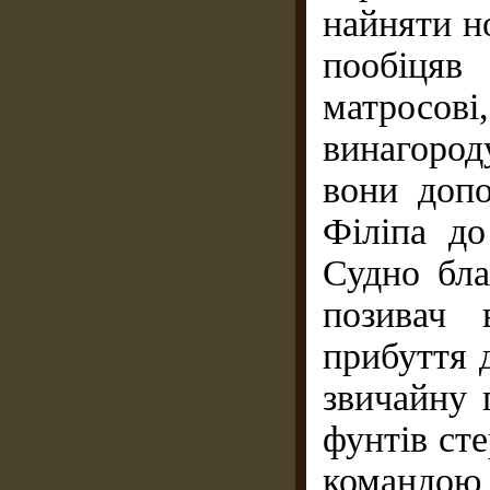
найняти но
пообіцяв
матросові
винагород
вони доп
Філіпа д
Судно бла
позивач 
прибуття 
звичайну 
фунтів сте
командою