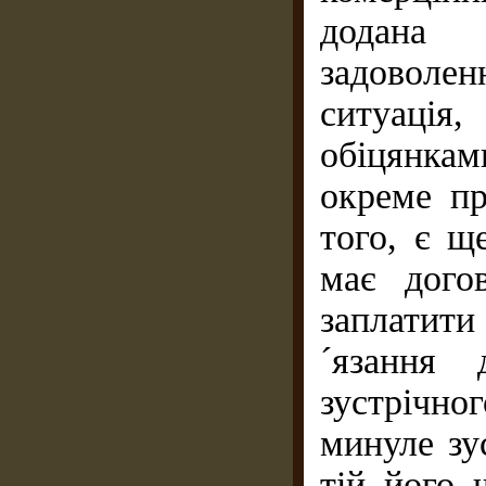
додана 
задоволе
ситуаці
обіцянкам
окреме пр
того, є щ
має догов
заплатити
´язання 
зустрічно
минуле зу
тій його 