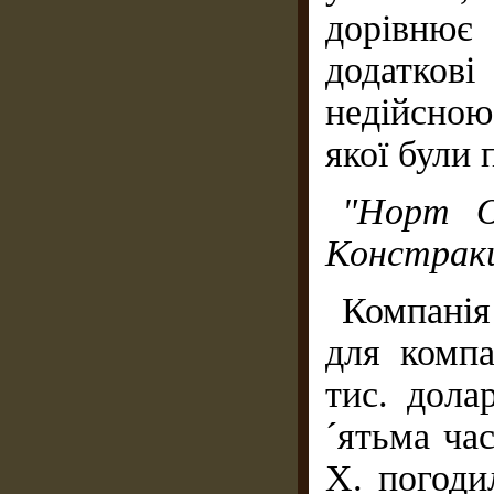
дорівню
додатко
недійсною
якої були 
"Норт О
Констракш
Компанія
для компа
тис. дола
´ятьма ча
X. погоди