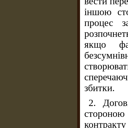
вести пер
іншою ст
процес з
розпочне
якщо фа
безсумн
створюв
сперечаю
збитки.
2. Догов
стороною
контракту