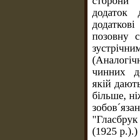
сторони 
додаток 
додатков
позовну с
зустріч
(Аналогіч
чинних до
якій дают
більше, н
зобов´яз
"Гласбру
(1925 р.).)