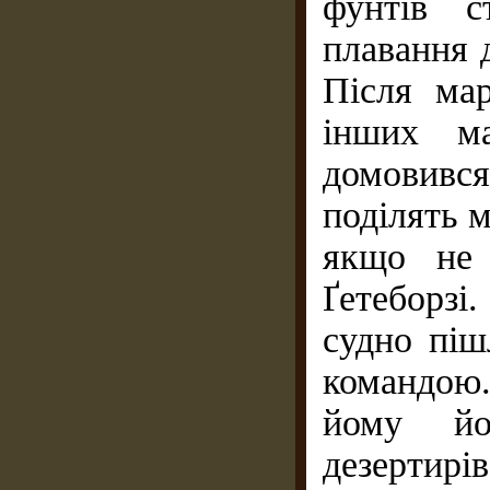
фунтів с
плавання 
Після ма
інших ма
домовивс
поділять 
якщо не 
Ґетеборзі
судно піш
командою.
йому йо
дезертир