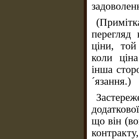
задоволен
(Примітк
перегляд 
ціни, той
коли цін
інша стор
´язання.)
Застереж
додатково
що він (в
контракту