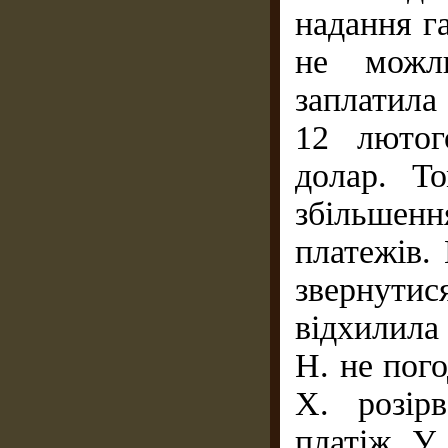
надання га
не можли
заплатила
12 лютог
долар. Т
збільшен
платежів.
звернутис
відхилила
Н. не пог
X. розір
платіж. У