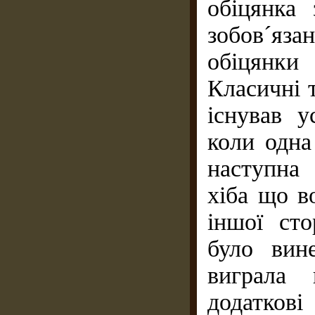
обіцянка
зобов´яз
обіцянки
Класичні т
існував 
коли одна
наступна 
хіба що в
іншої ст
було вин
виграла 
додаткові