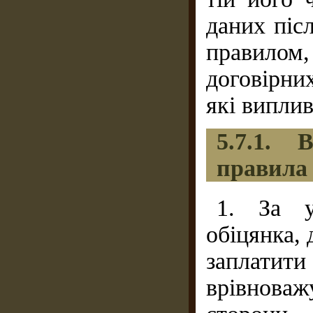
даних піс
правило
договірни
які виплив
5.7.1.
правила
1. За у
обіцянка,
заплати
врівнова