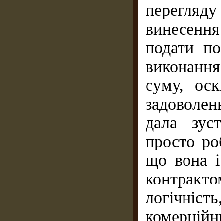
перегляд
винесення
подати п
виконання
суму, оск
задоволе
дала зус
просто ро
що вона і
контракт
логічніс
комерцій