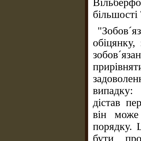
Вільбер
більшості 
"Зобов´
обіцянку,
зобов´яза
прирівня
задоволе
випадку:
дістав пе
він може
порядку. 
бути про