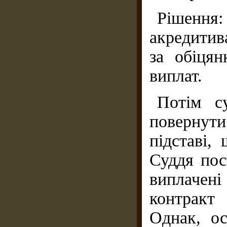
Рішенн
акредитив
за обіця
виплат.
Потім с
повернут
підставі,
Суддя пос
виплачен
контракт
Однак, ос