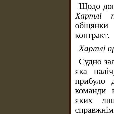
Щодо дог
Хартлі 
обіцянки
контракт.
Хартлі п
Судно за
яка налі
прибуло 
команди 
яких ли
справжнім