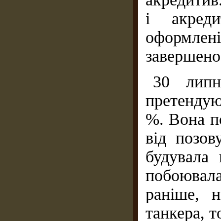
і акред
оформлен
завершено
30 липн
претендую
%. Вона п
від позов
будувала
побоювал
раніше, 
танкера, т