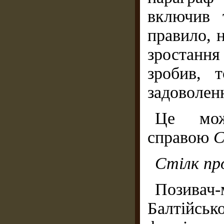
включив 
правило, 
зростанн
зробив, 
задоволен
Це мож
справою
С
Стілк пр
Позивач-
Балтійсь