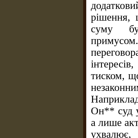
додатков
рішення, 
суму бу
примусом
перегово
інтересів
тиском, щ
незаконн
Наприкла
Он** суд 
а лише ак
ухвалює,