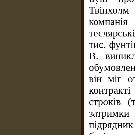
Твінхол
компанія
теслярськ
тис. фунті
В. виникл
обумовлен
він міг 
контракт
строків 
затримки
підрядник