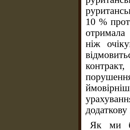
руритансь
10 % прот
отримала
ніж очік
відмовит
контракт
порушен
ймовірні
урахуванн
додаткову 
Як ми б