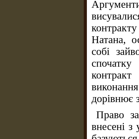
Аргумент
висували
контракт
Натана, о
собі зай
спочатку
контракт
виконання
дорівнює 
Право за
внесені з
базуютьс