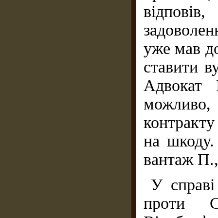
відповів
задоволен
уже мав до
ставити ву
Адвокат 
можливо,
контракту 
на шкоду.
вантаж П.,
У справі
проти С