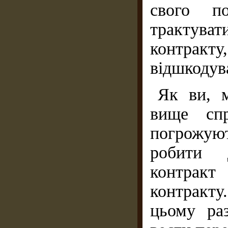
свого п
трактув
контракт
відшкодув
Як ви, м
вище спр
погрожую
робити д
контракт
контракту
цьому раз