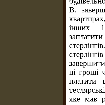
будівельно
В. завер
квартирах
інших 1
заплатит
стерлінг
стерлінгів
завершити
ці гроші 
платити 
теслярськ
яке мав р