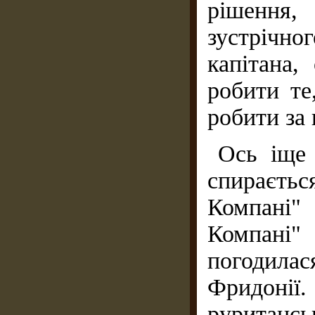
рішення,
зустрічн
капітана,
робити те
робити за
Ось іще 
спираєтьс
Компані
Компані"
погодилас
Фридонії
рурита