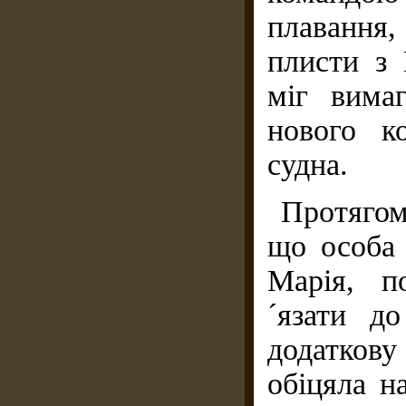
плавання,
плисти з 
міг вима
нового к
судна.
Протягом
що особа 
Марія, п
´язати д
додаткову 
обіцяла н