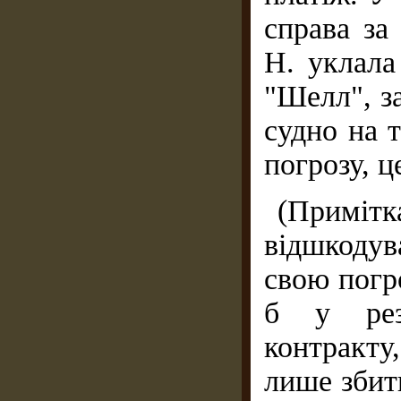
справа за
Н. уклала
"Шелл", з
судно на 
погрозу, ц
(Приміт
відшкодув
свою погро
б у рез
контракту
лише збит