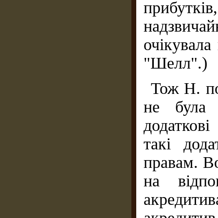
прибутків,
надзвича
очікувала
"Шелл".)
Тож Н. п
не була 
додаткові
такі дод
правам. В
на відпо
акредити
акредитив