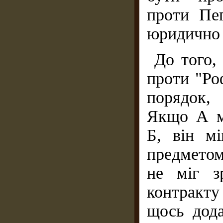
проти Пег
юридично 
До того,
проти "Ро
порядок,
Якщо А ма
Б, він мі
предметом
не міг з
контракт
щось дода