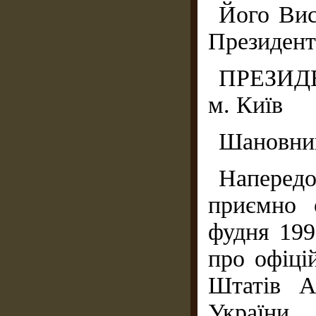
Його Вис
Президент
ПРЕЗИДЕ
м. Київ
Шановний
Напередо
приємно 
фудня 199
про офіці
Штатів А
України.