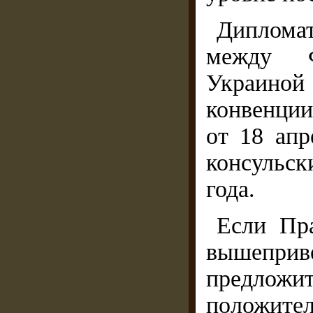
Дипломат
между Ф
Украиной
конвенци
от 18 апр
консульск
года.
Если Пра
вышепр
предложи
положи