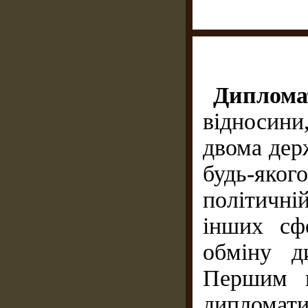
Диплома
відносини
двома дер
будь-яког
політичн
інших сф
обміну д
Першим к
дипломати