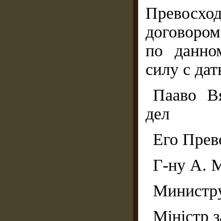
Превосхо
договоро
по данно
силу с да
Пааво В
дел
Его Прев
Г-ну А. 
Министру
Міністр 