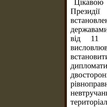
Цікавою
Президії
встановл
державам
від 11 
висловлю
встано
диплома
двосторон
рівнопра
невтручан
територіа