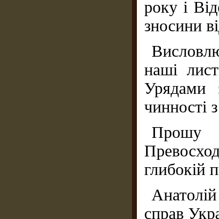
року і Від
зносини ві
Висловлю
наші лис
Урядами 
чинності 
Прош
Превосхо
глибокій п
Анатолі
справ Укр