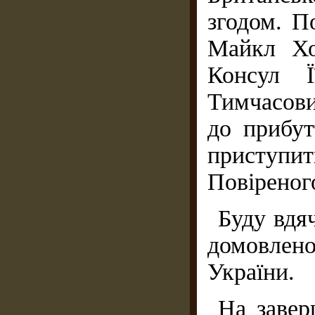
згодом. П
Майкл Хо
Консул Ї
Тимчасови
до прибут
приступи
Повіреного
Буду вдя
домовлен
України.
На завер