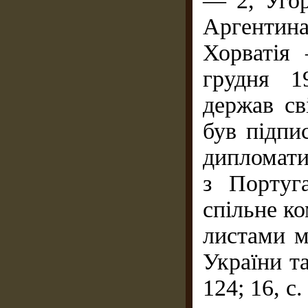
— 2, Уго
Аргентин
Хорватія
грудня 1
держав св
був підпи
дипломати
з Португ
спільне к
листами м
України та
124; 16, с.