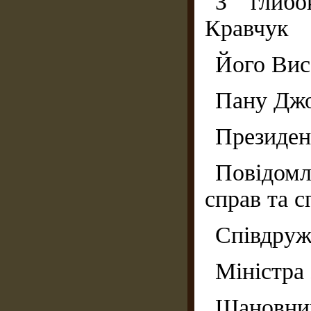
З глибо
Кравчук
Його Вис
Пану Дж
Президен
Повідомл
справ та с
Співдруж
Міністра
Шановний