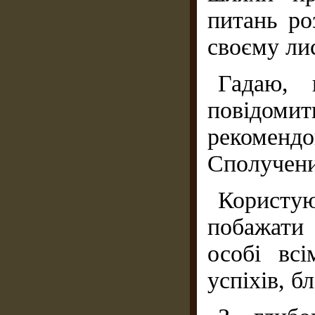
питань ро
своєму лис
Гадаю,
повідомит
рекоменд
Сполучен
Корист
побажати 
особі вс
успіхів, б