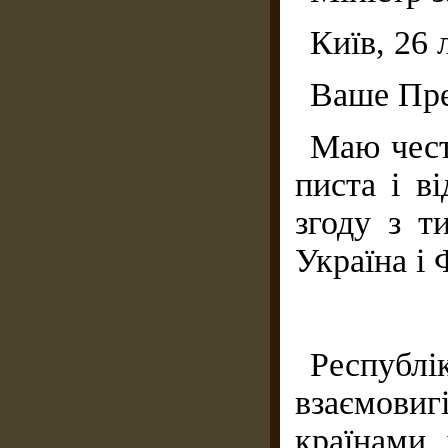
Київ, 26
Ваше Пре
Маю чест
писта і в
згоду з т
Україна і
Респуб
взаємов
країнами 