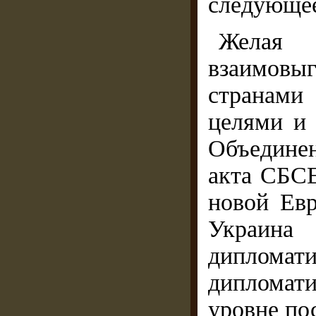
следующе
Желая
взаимов
странами
целями и
Объедине
акта СБСЕ
новой Ев
Украин
дипломат
дипломат
уровне по