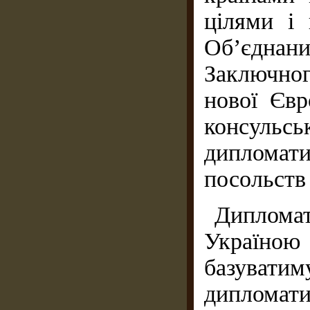
цілями і 
Об’єдна
Заключно
нової Євр
консульс
дипломати
посольств
Дипломат
Україною
базуватим
дипломати