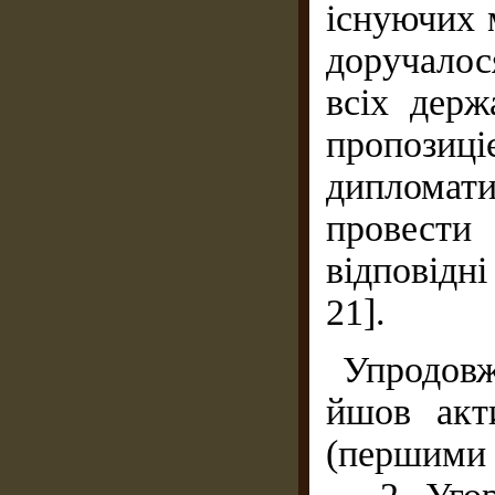
існуючих 
доручало
всіх держ
пропозиц
дипломати
провести
відповідні
21].
Упродов
йшов акт
(першими 