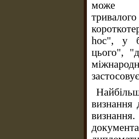
може ви
тривалог
короткоте
hoc", у 
цього", "
міжнародн
застосовує
Найбіль
визнання 
визнання
документ