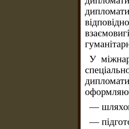
дипломат
диплома
відпов
взаємовиг
гуманітарн
У міжнар
спеціальн
дипломат
оформляют
— шляхом
— підгот