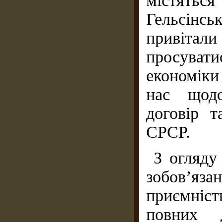
містяться
Гельсінсь
привіта
просува
економіки
нас щодо
договір т
СРСР.
З огляду
зобов’яз
приємніс
повних 