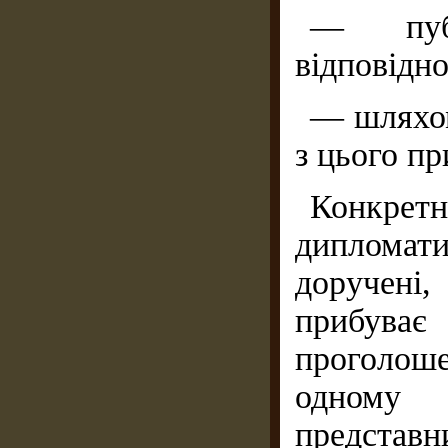
— публ
відповідн
— шляхом
з цього пр
Конкретн
дипломат
доручені,
прибуває
проголоше
одному
представ