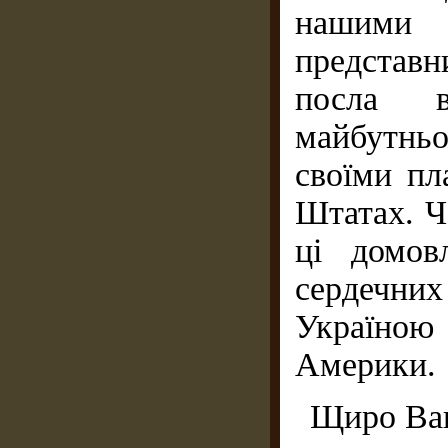
нашими
представн
посла 
майбутньо
своїми п
Штатах. Ч
ці домов
сердечни
Україно
Америки.
Щиро Ваш