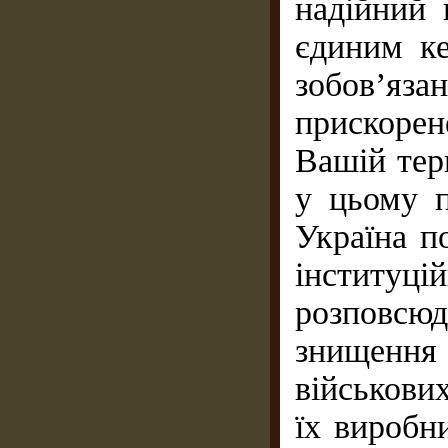
надійний 
єдиним к
зобов’яз
прискоре
Вашій тер
у цьому п
Україна п
інституц
розповсюд
знищення
військови
їх виробн