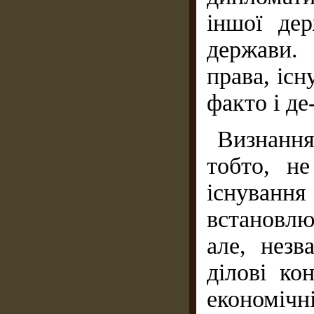
іншої де
держави.
права, існ
факто і де
Визнання
тобто, н
існування
встановлю
але, нез
ділові ко
економіч