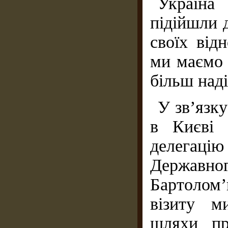
Україна
підійшли 
своїх від
ми маємо 
більш наді
У зв’язк
в Києві 
делегац
Державног
Бартолом’
візиту м
шляхи пр