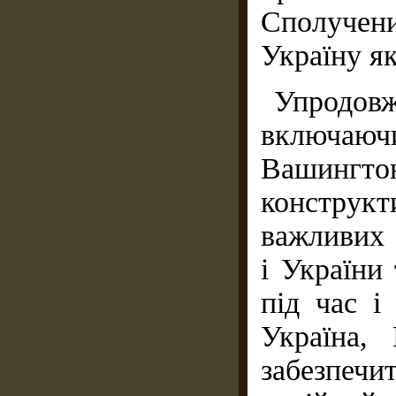
Сполуче
Україну я
Упродов
включаюч
Вашингт
конструк
важливих 
і України
під час і
Україна,
забезпечи