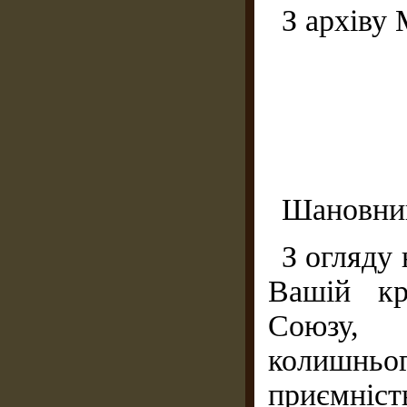
З архіву
Шановний
З огляду 
Вашій кр
Союзу, 
колишнь
приємніс