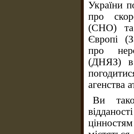
України п
про скор
(СНО) та
Європі (
про неро
(ДНЯЗ) в
погодитис
агенства 
Ви тако
віддано
цінностям