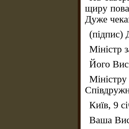
щиру пова
Дуже чекаю
(підпис)
Міністр 
Його Вис
Міністр
Співдружн
Київ, 9 с
Ваша Вис