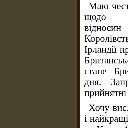
Маю чест
щодо вс
відносин
Королівст
Ірландії п
Британськ
стане Бр
дня. Зап
прийнятні
Хочу вис
і найкращ