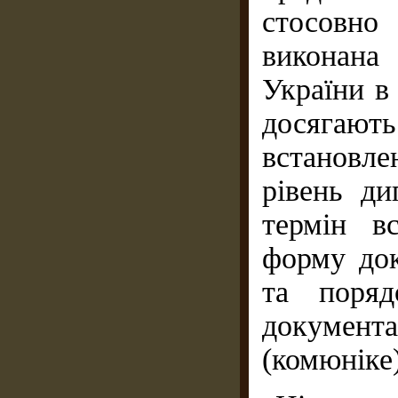
стосовно
виконана
України в
досягают
встановл
рівень ди
термін в
форму док
та поряд
докумен
(комюніке