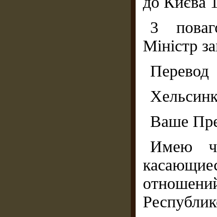
до Києва 1
3 поваг
Міністр з
Перевод
Хельсинки
Ваше Пре
Имею че
касающиес
отноше
Республи