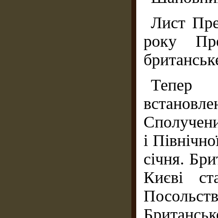
Лист Пре
року Пре
британськ
Тепер 
встановле
Сполучени
і Північно
січня. Бр
Києві ст
Посольс
Британсь