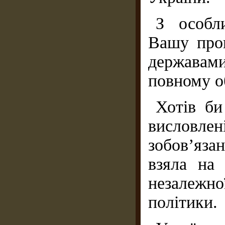
З особл
Вашу про
державам
повному об
Хотів би
висловлен
зобов’яза
взяла на 
незалежн
політики.