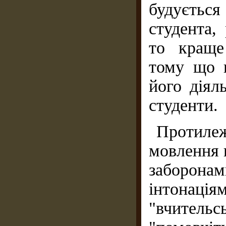
будується 
студента,
то краще
тому що в
його діяль
студенти.
Протиле
мовлення 
заборон
інтонація
"вчител