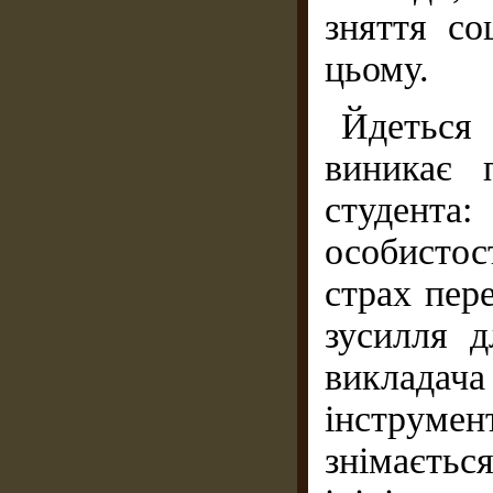
зняття со
цьому.
Йдеться
виникає 
студента:
особистост
страх пер
зусилля д
викладача
інструм
знімаєтьс