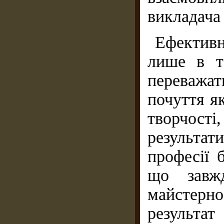
викладача 
Ефектив
лише в т
переважа
почуття я
творчості
результа
професії 
що завж
майстерно
результа