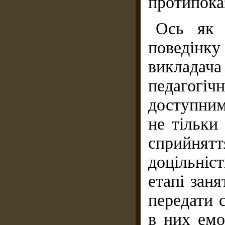
протипоказ
Ось як 
поведінку
виклада
педагогіч
доступним
не тільки
сприйнятт
доцільніс
етапі заня
передати 
в них емо