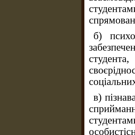
студентам
спрямовано
б) псих
забезпеч
студент
своєрідн
соціальних
в) пізнав
сприйма
студен
особисті