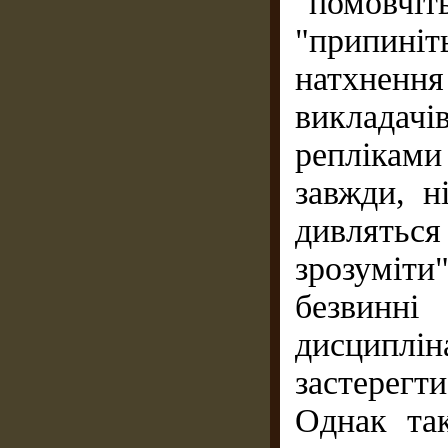
"помовчіт
"припині
натхненн
викладачі
репліками
завжди, н
дивлятьс
зрозуміт
безвин
дисциплін
застерегт
Однак та