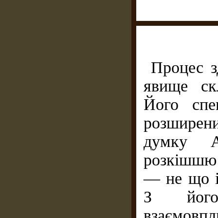
Процес з
явище скл
Його спе
розширени
думку А
розкішшю 
— не що і
З його
взаємовпл