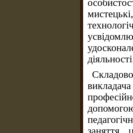
особистос
мистецьк
техноло
усвідомлю
удоскон
діяльності
Складов
викладача
професій
допомого
педагогіч
заняття 