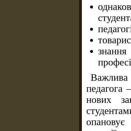
однак
студент
педагог
товарис
знанн
професі
Важлива
педагога 
нових за
студентам
опановує