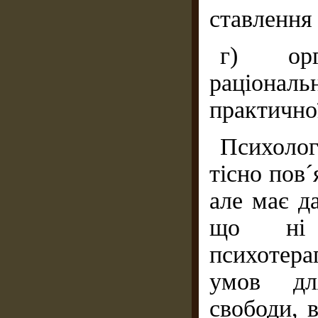
ставлення 
г) орг
раціонал
практичної
Психолог
тісно пов
але має д
що ні 
психотера
умов для
свободи, в