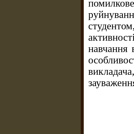
помилкове
руйнуван
студентом
активності
навчання 
особливос
викладач
зауваження