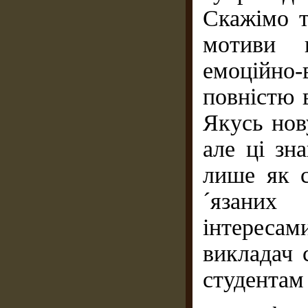
Скажімо т
мотиви н
емоційно-
повністю 
Якусь нов
але ці зн
лише як с
´язаних
інтересам
викладач 
студентам