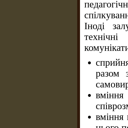
педагогі
спілкуван
Іноді зал
технічні
комунікат
сприйня
разом 
самови
вміння
співроз
вміння 
нього п