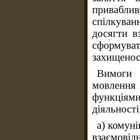
привабли
спілкуванн
досягти в
сформува
захищеност
Вимоги
мовлення 
функціями
діяльності
а) комуні
взаємов