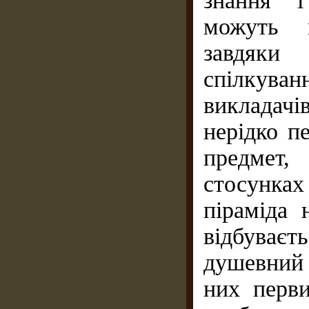
знання і
можуть п
завдяки
спілкув
викладач
нерідко п
предмет,
стосунках
піраміда 
відбуває
душевний 
них перви