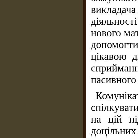
викладач
діяльност
нового ма
допомогти
цікавою д
сприйманн
пасивного 
Комунікат
спілкуват
на цій пі
доцільн