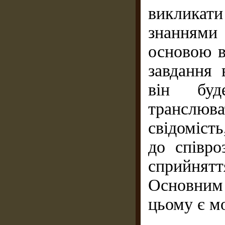
виклика
знаннями
основою в
завдання 
він буд
транслюв
свідомість
до співро
сприйня
Основним 
цьому є м