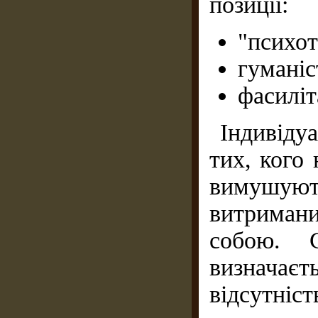
позиції:
"психот
гуманіс
фасиліт
Індивіду
тих, кого 
вимушуют
витриман
собою. С
визначає
відсут