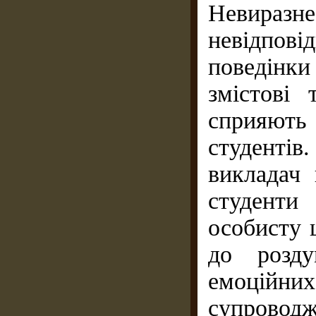
Невира
невідпо
поведінк
змістові
сприяють 
студенті
викладач
студенти
особисту 
до розду
емоційни
супроводж