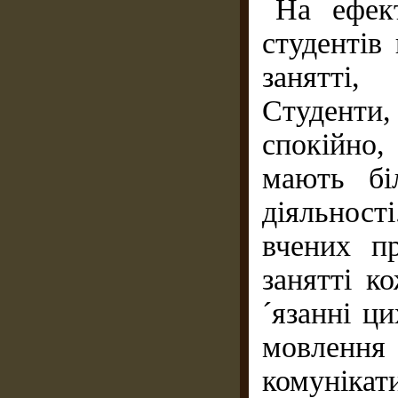
На ефект
студентів
занятті,
Студенти,
спокійно,
мають бі
діяльност
вчених п
занятті к
´язанні ц
мовленн
комуніка