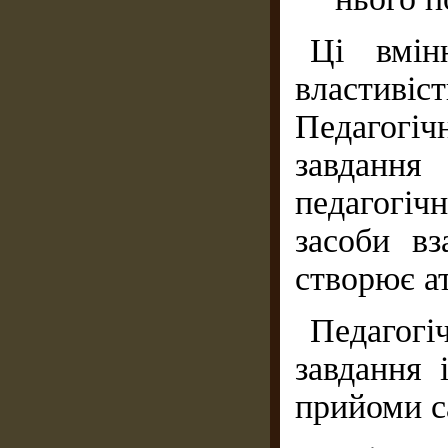
Ці вмін
властиві
Педагогі
завдання
педагогі
засоби вз
створює а
Педагогі
завдання 
прийоми с