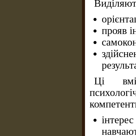
Виділяють
орієнта
прояв і
самокон
здійсн
результа
Ці вм
психолог
компетентн
інтере
навчают