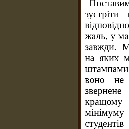
Поставим
зустріти 
відповід
жаль, у м
завжди. М
на яких м
штампами
воно не 
звернене
кращому 
мінімуму
студенті