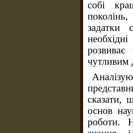
собі кра
поколінь,
задатки 
необхідні
розвиває
чутливим 
Аналізую
представн
сказати, 
основ нау
роботи. 