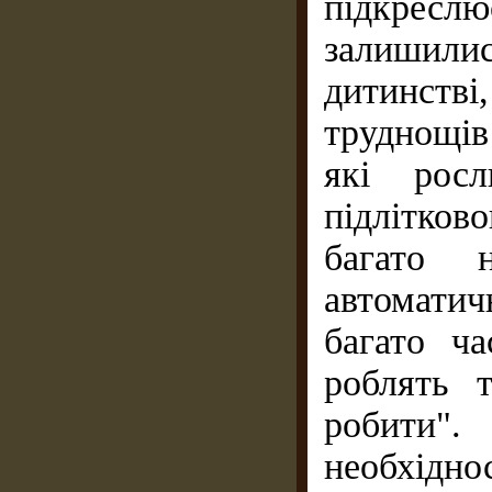
підкреслю
залишил
дитинств
труднощів 
які рос
підлітково
багато 
автомати
багато ча
роблять 
робити".
необхідно