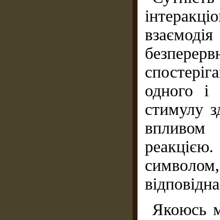
інтеракц
взаємоді
безперерв
спостері
одного і 
стимулу з
впливом 
реакцією.
символом
відповідна
Якоюсь м