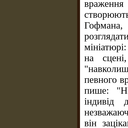
враження
створюють
Гофмана
розгляда
мініатюрі
на сцені
"навколи
певного в
пише: "Н
індивід 
незважаюч
він зацік