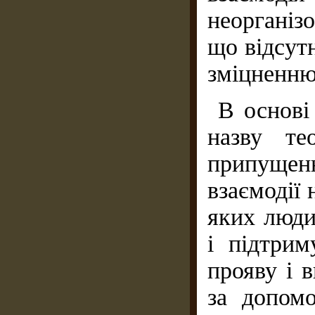
неорганіз
що відсут
зміцненню 
В основі
назву те
припущен
взаємодії 
яких люди
і підтрим
прояву і 
за допом