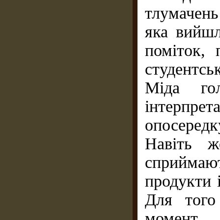
тлумачень
яка вийшл
поміток, 
студентсь
Міда го
інтерпр
опосеред
Навіть ж
сприймаю
продукти і
Для того
момент д