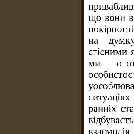
приваблив
що вони в
покірност
на думку
стісними 
ми ото
особист
уособлюв
ситуаціях
ранніх ст
відбуваєт
взаємо