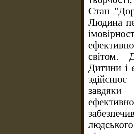
Стан "Дор
Людина пе
імовірно
ефективн
світом. 
Дитини і 
здійснює 
завдяки
ефективно
забезпе
людського