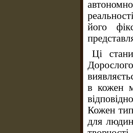
автономно
реальност
його фік
представл
Ці стани
Доросло
виявляєтьс
в кожен 
відповідн
Кожен тип
для людин
творчості