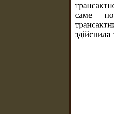
трансактно
саме по
трансактн
здійснила 