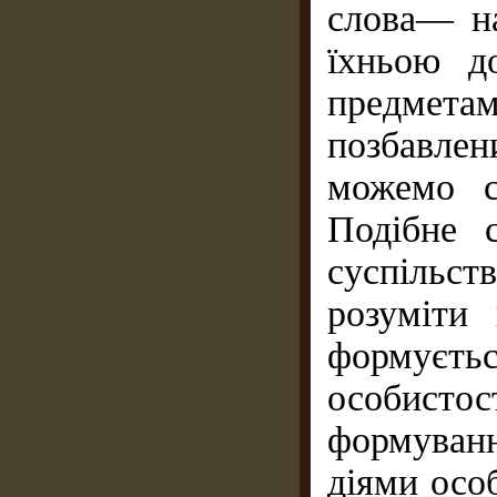
слова— н
їхньою д
предмета
позбавле
можемо с
Подібне 
суспільст
розуміти 
формуєт
особист
формуван
діями особ