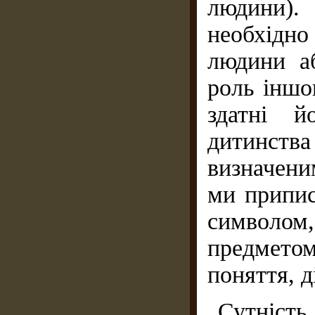
людини)
необхідно
людини а
роль іншо
здатні й
дитинств
визначени
ми припис
символом
предмето
поняття, д
Сутніс