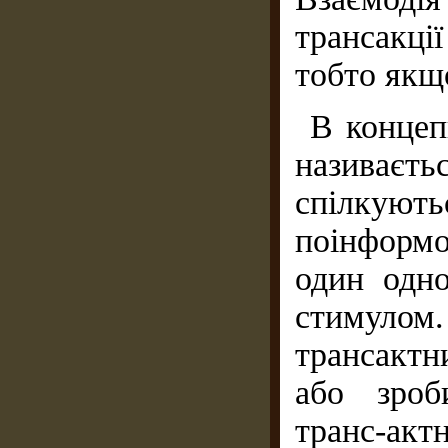
трансакц
тобто якщ
В концеп
називаєт
спілку
поінформ
один одно
стимулом
трансактн
або зроб
транс-ак