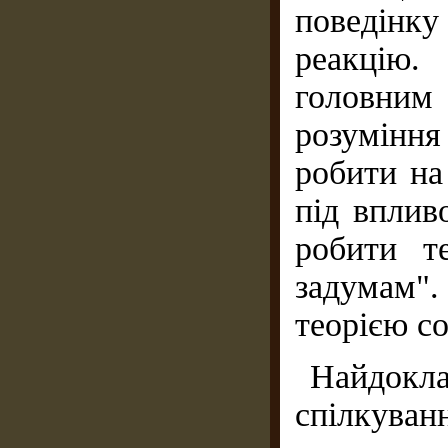
поведінку
реакцію.
головним
розуміння 
робити на
під вплив
робити т
задумам"
теорією со
Найдокл
спілкува