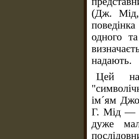
представн
(Дж. Мід
поведінк
одного та
визначає
надають.
Цей на
"символіч
ім´ям Джо
Г. Мід — 
дуже мал
послідовн