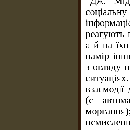
Дж. Мід
соціальну
інформа
реагують 
а й на їх
намір інш
з огляду 
ситуаціях
взаємодії
(є автом
моргання)
осмислен