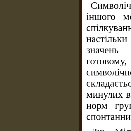
Символіч
іншого м
спілкува
настільк
значень
готовому
символіч
складаєть
минулих в
норм гру
спонтанни