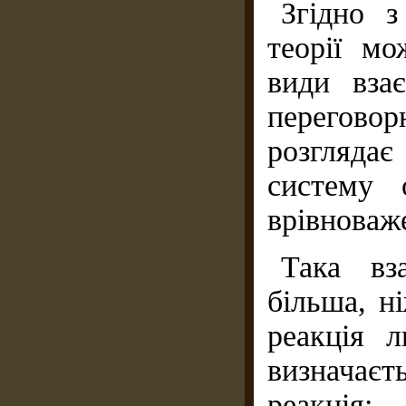
Згідно 
теорії мо
види вза
переговор
розглядає
систему 
врівноваже
Така вз
більша, н
реакція 
визначаєт
реакція