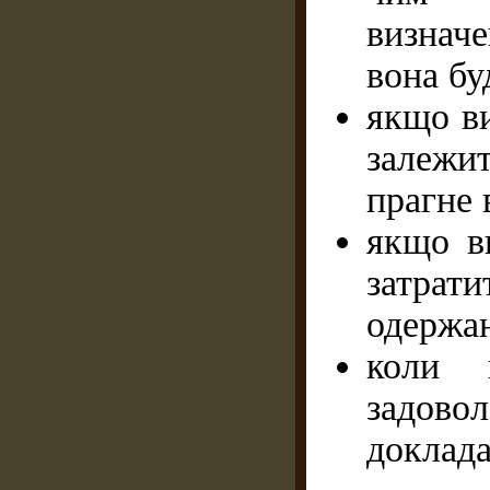
визнач
вона бу
якщо ви
залежи
прагне 
якщо в
затрат
одержа
коли 
задовол
доклада