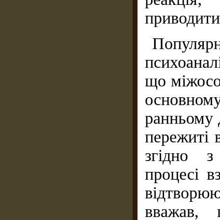
приводити 
Попул
психоанал
що міжосо
основном
ранньому д
пережиті 
згідно з
процесі в
відтворю
вважав,