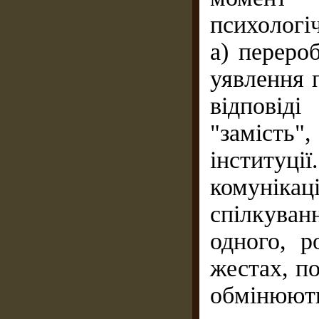
психологі
а) переро
уявлення 
відповіді
"заміст
інституц
комунікаці
спілкува
одного, 
жестах, по
обмінюють