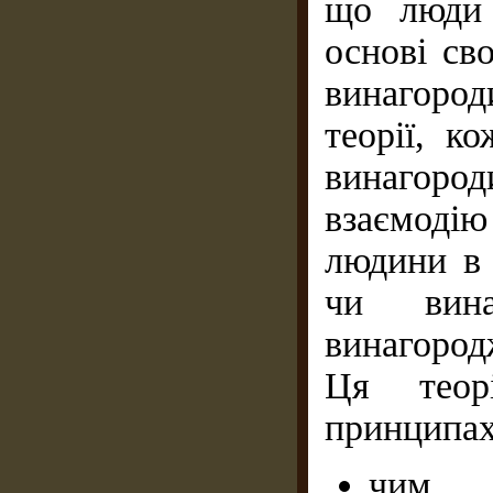
що люди 
основі св
винагород
теорії, к
винагоро
взаємодію
людини в 
чи вина
винагород
Ця теор
принципах
чим б