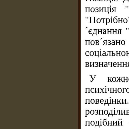
позиція 
"Потрібн
´єднання "
пов´язан
соціальн
визначення
У кожн
психічног
поведінки
розподіли
подібний 