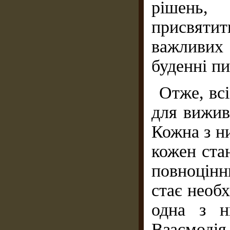
рішень,
присвят
важливих
буденні пи
Отже, вс
для вижив
Кожна з ни
кожен ста
повноцінн
стає необ
одна з н
Взаємодія