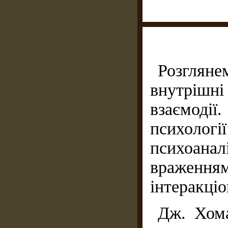
Розгля
внутрішн
взаємод
психол
психоанал
враження
інтеракціо
Дж. Хома