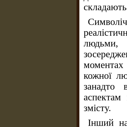
складають
Символі
реалісти
людьми, 
зосередже
моментах
кожної лю
занадто 
аспектам 
змісту.
Інший на