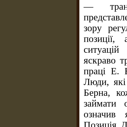
— тран
представл
зору регу
позиції,
ситуацій
яскраво т
праці Е. 
Люди, які
Берна, ко
займати 
означив 
Позиція 