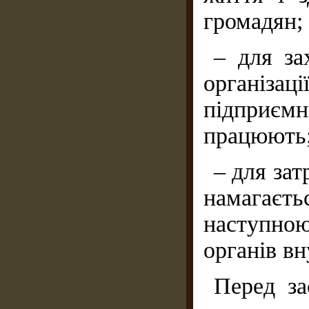
громадян;
– для за
організ
підприєм
працюють
– для зат
намагаєт
наступно
органів вн
Перед за