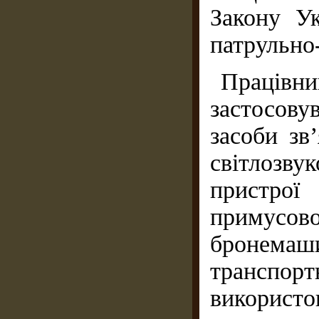
Закону У
патрульно-
Праців
застосов
засоби зв
світлозву
пристрої
примусово
бронема
трансп
використо