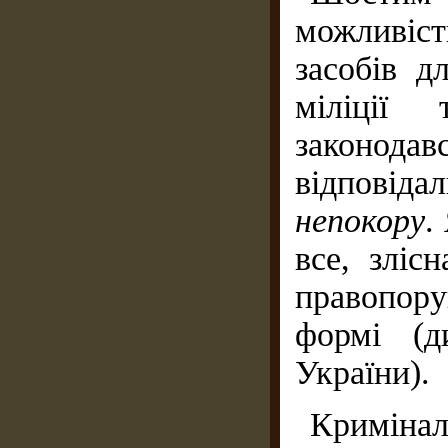
можливіс
засобів д
міліції
законо
відповіда
непокору
.
все, зліс
правопору
формі (д
України).
Кримінал