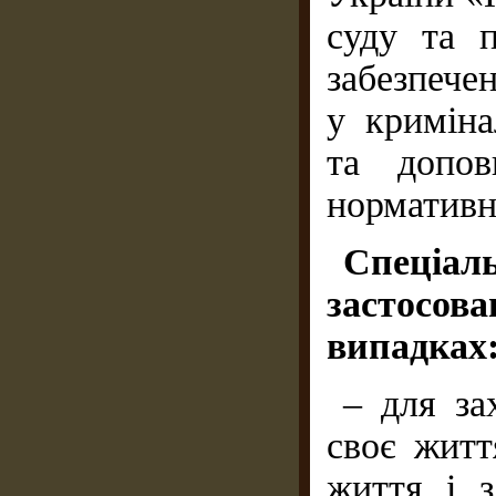
суду та 
забезпечен
у криміна
та допов
нормативн
Спеціа
застосов
випадках
– для за
своє житт
життя і 