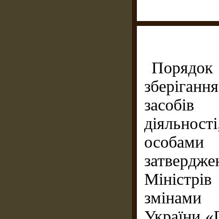
Порядок 
зберіган
засобів 
діяльнос
особами
затверд
Міністрів 
змінами 
України «