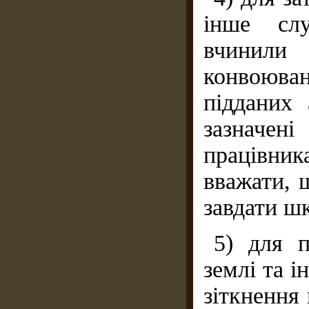
інше слу
вчинили 
конвоюван
підданих 
зазначе
працівник
вважати, 
завдати ш
5) для п
землі та 
зіткнення 