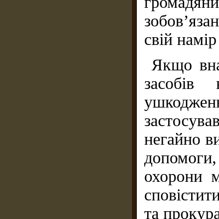
громадя
зобов’яз
свій намір
Якщо вна
засобів 
ушкодженн
застосув
негайно в
допомоги,
охорони м
сповістит
та прокур