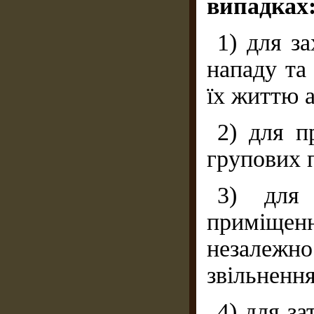
випадках
1) для з
нападу та
їх життю 
2) для п
групових 
3) для 
приміщенн
незалежн
звільнення
4) для за