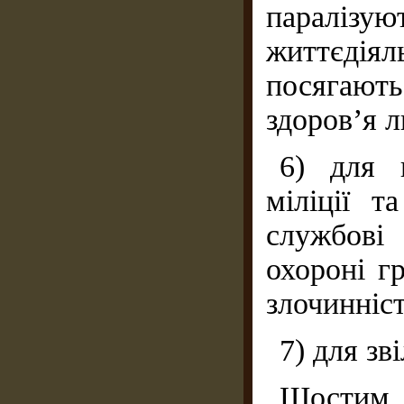
параліз
життєдія
посягають
здоров’я 
6) для 
міліції 
службові
охороні г
злочинніс
7) для зв
Шостим п