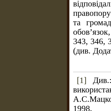
відпові
правопору
та грома
обов’язок,
343, 346, 
(див. Дода
[1]
Див.:
використа
А.С.Мацко
1998.