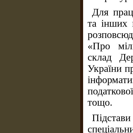
Для прац
та інших 
розповсю
«Про міл
склад Дер
України п
інформат
податков
тощо.
Підста
спеціальн