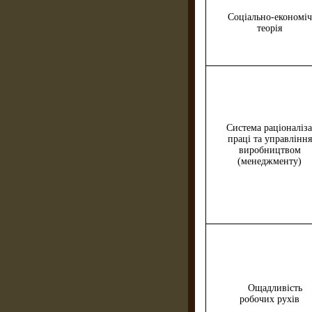
Соціально-економі
теорія
Система раціоналіза
праці та управ­ління
виробництвом
(менеджменту)
Ощадливість
робочих рухів