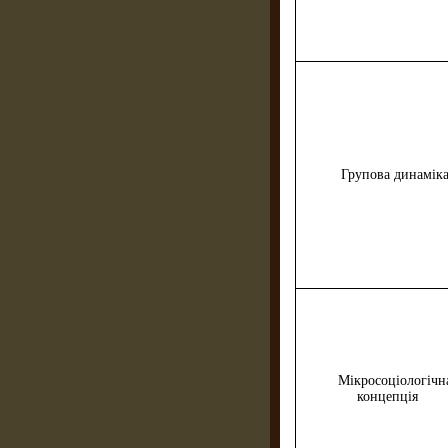
Групова динамік
Мікросоціологічн
концепція