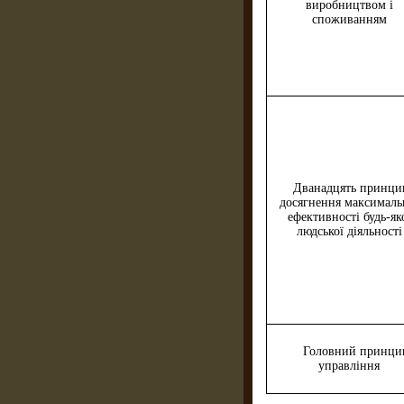
виробництвом і
споживанням
Дванадцять принци
досягнення максималь
ефек­тивності будь-як
людської діяльності
Головний принци
управління