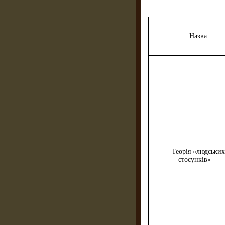
Назва
Теорія «людських
стосунків»