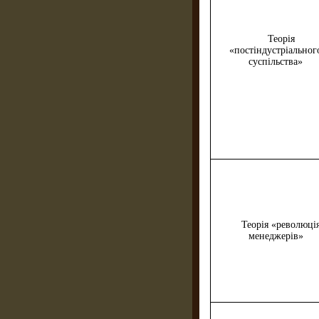
Теорія
«постіндустріальног
суспільства»
Теорія «революці
менеджерів»