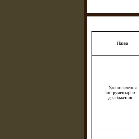
Назва
Удосконалення
інструментарію
дослідження