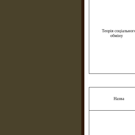
Теорія соціальног
обміну
Назва