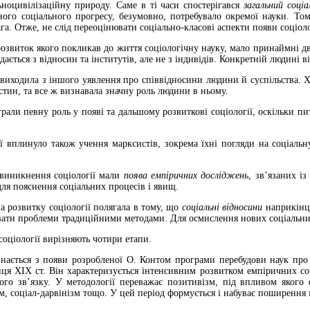
льноцивілізаційну природу. Саме в ті часи спостерігався
загальний соціа
ного соціального прогресу, безумовно, потребувало окремої науки. Т
га. Отже, не слід переоцінювати соціально-класові аспекти появи соціо­ло
озвиток якого покликав до життя соціо­логічну науку, мало принаймні дв
ається з відносин та інститутів, але не з індивідів. Конкретній людині 
 виходила з іншого уявлення про співвідносини людини й суспільства. Х
стин, та все ж визнавала значну роль людини в ньому.
іграли певну роль у появі та дальшому розвиткові соціології, оскільки 
ї вплинуло також учення марксистів, зокрема їхні погляди на соціальну 
 виникнення соціології мали
поява емпіричних досліджень
, зв’язаних і
для пояснення соціальних процесів і явищ.
 розвитку соціології полягала в тому, що
соціальні відносини
наприкінці
увати проблеми традиційними методами. Для осмислення нових соціальних 
соціології вирізняють чотири етапи.
ається з появи розробленої О. Контом програми перебудови наук про 
ця XIX ст. Він характеризується інтенсивним розвитком емпіричних со
го зв’язку. У методології переважає позитивізм, під впливом якого 
м, соціал-дарвінізм тощо. У цей період формується і набуває поширення 