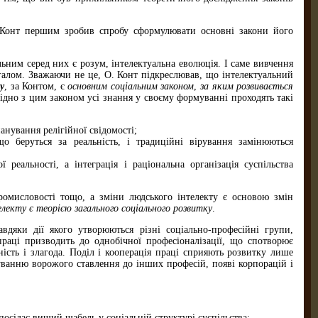
. Конт першим зробив спробу сфор­мулювати основні закони його
льним серед них є розум, інтелектуальна еволюція. І саме вивчення
галом. Зважаючи не це, О. Конт підкреслював, що інтелектуальний
у
, за Контом, є
основним соціальним законом
,
за яким розвивається
гідно з цим законом усі знання у своєму формуванні проходять такі
анування релігійної свідомості;
що беруться за реальність, і традиційні вірування замінюються
ї реальності, а інтеграція і раціональна організація суспільства
промисловості тощо, а зміни людського інтелекту є основою змін
лекту є теорією загального соціального розвитку
.
авдяки дії якого утворюються різні соціально-професійні групи,
праці призводить до однобічної професіоналізації, що спотворює
рність і злагода. Поділ і кооперація праці сприяють розвитку лише
муванню ворожого ставлення до інших професій, появі корпорацій і
посідає вищий щабель у соціальній структурі суспільства;