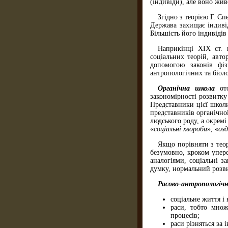
(індивіди), але воно жи
Згідно з теорією Г. С
Держава захищає індивід
Більшість його індивідів
Наприкінці XIX ст. 
соціальних теорій, авт
допомогою законів фіз
антропологічних та біоло
Органічна школа
от
закономірності розвитку
Пред­ставники цієї шко
представників органічно
людського роду, а окремі
«
соціальні хво­роби
», «
оз
Якщо порівняти з теор
безумовно, кроком упере
аналогіями, соціальні з
думку, нормальний розви
Расово-антропологіч
соціальне життя і 
раси, тобто множ
процесів;
раси різняться за