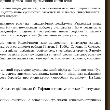
одібний до того, який притаманний живій істоті.
а іншим видам діяльності, в яких виявляється їхня підприємливість.
Індустріальне суспільство базується на вільному співробітництві.
сті інтереси.
сивного розвитку психологічних дос­ліджень з’являється низка
ло­гічними, пояснювали побудову суспільства і його розвиток за
ндшафту місцевості (географічна школа соціо­логії), расово-
еорії соціал-дарвінізму (біологічний напрям у соціології).
не життя біологічними закономірностями, виявляючи загальні
льство з організмом робили Платон, Г. Гоббс, О. Конт, Г. Спенсер.
ті організму:
цілісність, доцільність, спеціалізація органів
. З-поміж
келя
, за яким розвиток індивіда в певній формі повторює розвиток
икористовувалися такі категорії, як «
соціальні тканини
», «
органи
»,
рганічний структурно-функціо­нальний підхід до його вивчення був,
но-історичне вивчення соціальних явищ вони підміняли довільними
ласова боротьба, проголошувалися «хворобами організму». На їхню
. Апологет цієї школи
О. Гоф­ман
наголошує на таких її постулатах:
чними ознаками, є основними суб’єк­тами соціально-історичних