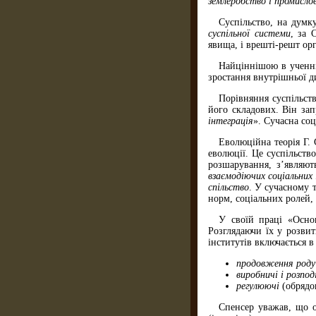
землеробство і промисло
Суспільство, на думк
суспільної системи
, за 
явища, і врешті-решт ор
Найціннішою в ученні
зростання внутрішньої ди
Порівняння суспільств
його складових. Він зап
інтеграція
». Сучасна соц
Еволюційна теорія Г. 
еволюції. Це суспільств
розшарування, з’являють
взаємодіючих соціальних 
спільство
. У сучасному 
норм, соціальних ролей,
У своїй праці «Осно
Розглядаючи їх у розвит
інститутів включається в
продовження роду
виробничі і розпод
регулюючі
(обрядов
Спенсер уважав, що о