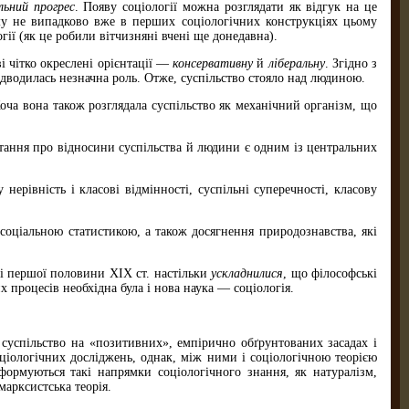
льний прогрес
. Появу соціології можна розглядати як відгук на це
ому не випадково вже в перших соціологічних конструкціях цьому
гії (як це робили вітчизняні вчені ще донедавна).
і чітко окреслені орієнтації —
консервативну
й
ліберальну
. Згідно з
відводилась незначна роль. Отже, суспільство стояло над людиною.
оча вона також розглядала суспільство як механічний організм, що
питання про відносини суспільства й людини є одним із центральних
нерівність і класові відмінності, суспільні суперечності, класову
з соціальною статистикою, а також досягнення природознавства, які
 першої половини XIX ст. настільки
ускладнилися
, що філософські
процесів необхідна була і нова наука — соціо­логія.
суспільство на «позитивних», емпірично обґрунтованих засадах і
ціологічних досліджень, однак, між ними і соціологічною теорією
формуються такі напрямки соціологічного знання, як натуралізм,
марксистська теорія.