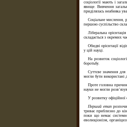
соціології мають і зага
явище. Вивчення загаль
приділялась неабияка ува
Соціальне мислення, р
першою суспільство склад
Ліберальна орієнтація
складається з окремих ча
Обидві орієнтації від
у цій науці.
На розвиток соціологі
боротьбу.
Суттєве значення для
могли бути використані 
Проте головна причина
науки не могли роз­в’яз
У розвитку офіційної 
Перший етап
розпочин
триває приблизно до кін
поки що немає системно
еволюціонізм, органіциз