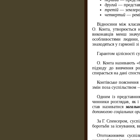
другий
— представн
третій
— землеро
четвертий
— ремі
Відносини між класам
О. Конта, утворюється н
виконавців менш значущ
особливостями людини,
знаходяться у гармонії з
Гарантом цілісності су
О. Конта називають «б
підходу до вивчення ро
спирається на дані спос
Контівське пояснення
змін поза суспільством 
Одним із представник
чинники розглядав, як і
став називатися
загаль
допомогою соціальних ор
За Г. Спенсером, сусп
боротьби за існування, в
Ототожнюючи суспіль