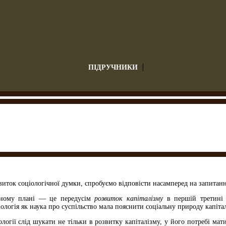
ПІДРУЧНИКИ
иток соціологічної думки, спробуємо відповісти насамперед на запитан
чному плані — це передусім
розвиток капіталізму
в першій третині 
ологія як наука про суспільство мала пояснити соціальну природу капітал
логії слід шукати не тільки в розвитку капіталізму, у його потребі мат