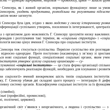
вість
— функцію харчування, торгівля — кровообігу, армія — захисні фу
у Спенсера, як і живий організм, нормально функціонує лише за умови
Спенсером,
уходять продуктивна, розподільна та регулятивна підсис­т
ганізм може загинути.
 Спенсера була ідея, згідно з якою
людство у своєму історичному розви
ференціації суспільних утворень, посилення їх інтегрованості, централі
а з організмом дало можливість Г. Спен­серу зрозуміти низку важливих
ровадив і розтлумачив такі терміни, як «
соціальна структура»
і
«соціа
іологія високо цінує вчення Г. Спенсера про соціальні інститути.
Спенсера теж стосується суспільства. Первісне суспільство він розгляд
о відносно однорідне. Проте поступово (насамперед у зв’язку зі зростан
ся нові соціальні функції, спеціалізовані соціальні органи, яким уче
інститутів утворює цілісну соціальну організацію — су-
тлумаченні
«соціальні інститути»
— це стала форма організації спільної
 що забезпечують реалізацію функцій, необхідних для існування і розвитк
ви соціології» вчений виокремлює шість типів соціальних інституті
ку, Г. Спенсер убачав дві складові цього процесу — інтеграцію й дифе
 певну систему органів. Класифікуючи соціальні інститути за їх функціям
(сімейні);
ільні
(професійні, промислові);
і, політичні, церковні).
рганічний світ з’явився з неорганічного, а людина і суспільство — з 