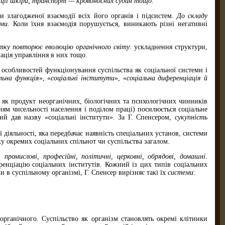
нкції шкіри, транспорт — кровоносних судин тощо
.
 злагодженої взаємодії всіх його органів і підсистем.
До складу
еми
. Коли їхня взаємодія порушується, виникають різні негативні
тку повторює еволюцію органіч­ного світу
: ускладнення структури,
зація управління в них тощо.
 особливостей функціонування суспільства як соціальної системи і
ль
на функція
», «
соціальні інститути
», «
соціальна диференціація й
ав як продукт неорганічних, біологічних та психологічних чинників
ням чисельності населення і поділом праці) посилюється соціальне
ний дав назву «соціальні інститути». За Г. Спенсером,
сукупність
 діяльності, яка передбачає наявність спеціальних установ, системи
у окремих соціальних спільнот чи суспільства загалом.
в:
промислові, професійні, політичні, церковні, обрядові, домашні
.
ренціацію соціальних інститутів. Кожний із цих типів соціальних
и в суспільному організмі, Г. Спенсер вирізняє такі їх
системи
:
органічного. Суспільство як організм становлять окремі клітинки