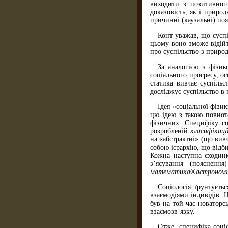
виходити з позитивного
доказовість, як і природ
причинні (каузальні) по
Конт уважав, що суспі
цьому воно зможе відій
про суспільство з приро
За аналогією з фізик
соціального прогресу, о
статика вивчає суспільс
досліджує суспільство в 
Ідея «соціальної фізи
цю ідею з такою повното
фізичних. Специфіку со
розробленій
класифікаці
на «абстрактні» (що вив
собою ієрархію, що відб
Кожна наступна сходинк
з’ясування (поясненн
математика
®
астрономі
Соціологія ґрунтуєть
взаємодіями індивідів. 
був на той час новаторс
взаємозв’язку.
Отже, специфіка соці