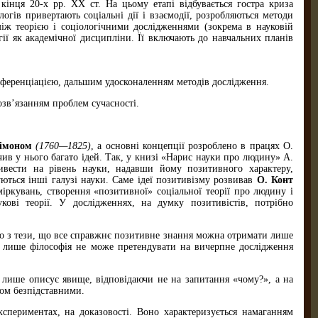
кінця 20-х рр. ХХ ст. На цьому етапі відбувається гостра криза
ологів привертають соціальні дії і взаємодії, розробляються методи
 між теорією і соціологічними дослідженнями (зокрема в науковій
огії як академічної дисципліни. Її включають до навчальних планів
диференціацією, дальшим удосконаленням методів дослідження.
розв’язанням проблем сучасності.
Сімоном
(1760—1825)
, а основні концепції розроблено в працях О.
ив у нього багато ідей. Так, у книзі «Нарис науки про людину» А.
вести на рівень науки, надавши йому позитивного характеру,
ються інші галузі науки. Саме ідеї позитивізму розвивав
О. Конт
іркувань, створення «позитивної» соціальної теорії про людину і
кові теорії. У дослідженнях, на думку позитивістів, потрібно
.
дило з тези, що все справжнє позитивне знання можна отримати лише
ма лише філософія не може претендувати на вичерпне дослідження
 лише описує явище, відповідаючи не на запитання «чому?», а на
лком безпідставними.
кспериментах, на доказовості. Воно характеризується намаганням