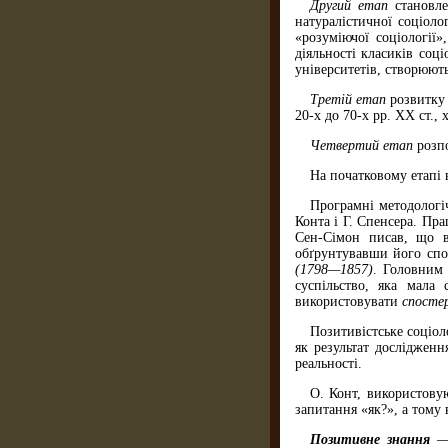
Другий етап
становле
натуралістичної соціолог
«розуміючої соціології»
діяльності класиків соц
університетів, створюють
Третій етап
розвитку 
20-х до 70-х рр. ХХ ст.
Четвертий етап
розпо
На початковому етапі 
Програмні методологі
Конта і Г. Спенсера. Пр
Сен-Сімон писав, що в
обґрунтувавши його спо
(1798—1857)
. Головним 
суспільство, яка мала 
використовувати
спосте
Позитивістське соціол
як результат досліджен
реальності.
О. Конт, використову
запитання «як?», а тому 
Позитивне знання
—