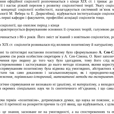
ння офіційної соціології розпочинається з кінця XIX ст. і триває до 
ії і настає різкий перелом у розвитку соціологічної теорії. Увагу соці
, концепції соціології особистості, налагоджується системний зв’язок
іології М. Вебера та Е. Дюркгейма), відбувається інституалізація соціол
 перші кафедри і факультети, професійні асоціації соціологів тощо.
соціології, що охоплює період з кінця
, характеризується формуванням основних її сучасних теорій, галузевою 
чинається з 80-х років. Його зміст зв’я­заний з новітньою соціологією, 
в ХIX ст. соціологія розвивалася під впливом позитивізму й натуралізму.
чні та світоглядні настанови позитивізму було сформульовано
А. Сен-
ацюючи сім років особистим секретарем у А. Сен-Сімона, О. Конт запозич
чення про людину до того часу було здогадним, тому його слід ви
стереженнями і застосувавши до нього методи пізнання, якими користу
спрямуванням позитивізму була відмова від умоглядних, абстрактних м
стати так само доказовою і загальнозначущою, як і природничо-нау
реження, порівняльно-історичний, математичні методи та експеримент
огічне спрямування не визнавало ні ідеалізму, ні матеріалізму, а вихо
ня окремих спеціальних наук чи їх синтетичного об’єд­нання, і що са
ючи термін «позитивізм», дотримувався думки, що наука не пояснює, а
всі її претензії на розкриття причин та суті явищ, що відбуваються, є ці
 це знання, засноване не на умоглядності, а на спостереженнях та е