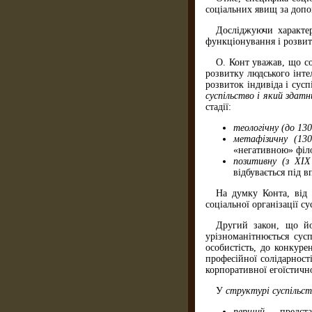
соціальних явищ за допо
Досліджуючи характер
функціонування і розвит
О. Конт уважав, що со
розвитку людського інте
розвиток індивіда і сусп
суспільство і який здатн
стадії:
теологічну (до 130
метафізичну (13
«негативною» філ
позитивну (з ХІХ
відбувається під 
На думку Конта, від 
соціальної організації с
Другий закон, що й
урізноманітнюється сус
особистість, до конкуре
професійної солідарност
корпоративної егоїстичн
У
структурі суспільст
перший
— представ