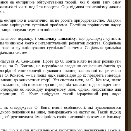
вався на емпіричне обґрунтування теорій, які б мали таку саму
аються ті чи ті події та процеси. Оця відмова позитивізму давати
ки.
ща емпірично й аналітично, як це робить природознавство. Завдяки
тивно вирішувати суспільні проблеми. Постійно порівнюючи науку
м запропонував термін «соціологія».
ціального порядку, і
соціальну динаміку
, що досліджує сутність
ним чинником якого є інтелектуальний розвиток людства. Соціальна
 й закони функціонування суспільної системи. Соціальна динаміка
ціальних систем.
ропагував А. Сен-Сімон. Проте до О. Конта ніхто не зміг розвинути
ія», за О. Контом, не передбачала зведення соціальних фактів до
єрідної енциклопедії наукового знання, заснованої на ретельно
 за О. Контом, — це поділ наук відповідно до їх предмета і методів
закони до конкретних сфер). Уся система наук, за О. Контом, являє
 складного, від нижчого до вищого, від загального до конкретного.
ередню як необхідну передумову, якої, однак, недостатньо для
 принцип, О. Конт вибудував такий ієрархічний ряд наук:
є, як стверджував О. Конт, певні особ­ливості, які зумовлюються
одного покоління на інше, попереднього на наступне. Такий підхід
ищ, обґрунтовувати ймовірність своїх висновків фактами в їхньому
в тім, що він був прихильником теоретичного дослідження законів