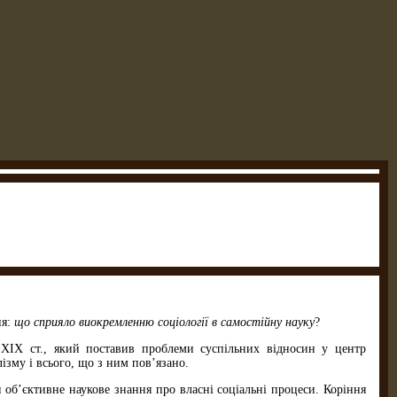
ня:
що сприяло виокремленню соціології в самостійну науку
?
XIX ст., який поставив проблеми суспільних відносин у центр
ізму і всього, що з ним пов’язано.
и об’єктивне наукове знання про власні соціальні процеси. Коріння