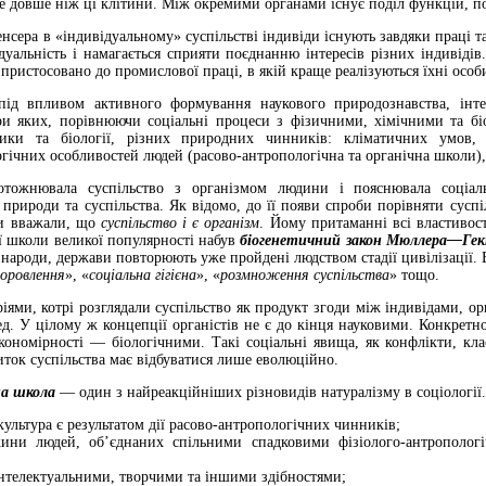
ве довше ніж ці клітини. Між окремими органами існує поділ функцій, п
пенсера в «індивідуальному» суспільстві індивіди існують завдяки праці т
уальність і намагається сприяти поєднанню інтересів різних індивідів. 
 пристосовано до промислової праці, в якій краще реалізуються їхні особи
під впливом активного формування наукового природознавства, інтен
ори яких, порівнюючи соціальні процеси з фізичними, хімічними та біо
ики та біології, різних природних чинників: кліматичних умов, ла
гічних особливостей людей (расово-антропологічна та органічна школи), т
отожнювала суспільство з організмом людини і пояснювала соціаль
 природи та суспільства. Як відомо, до її появи спроби порівняти суспі
ли вважали, що
суспільство і є організм
. Йому притаманні всі властивос
ї школи великої популярності набув
біогенетичний закон Мюллера—Гек
 народи, держави повторюють уже пройдені людством стадії цивілізації. В
доровлення
», «
соціальна гігієна
», «
розмноження суспі­льства
» тощо.
іями, котрі розглядали суспільство як продукт згоди між індивідами, о
д. У цілому ж концепції органістів не є до кінця науковими. Конкрет
акономірності — біологічними. Такі соціальні явища, як конфлікти, к
ток суспільства має відбуватися лише еволюційно.
на школа
— один з найреакційніших різ­новидів натуралізму в соціології
культура є результатом дії расово-антро­пологічних чинників;
ини людей, об’єднаних спільними спадковими фізіолого-антропологі
 інтелектуальними, творчими та іншими здібностями;