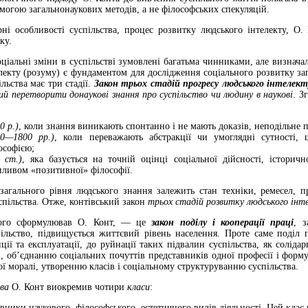
могою загальнонаукових методів, а не філософських спекуляцій.
ні особливості суспільства, процес розвитку людського інтелекту, О
ку.
ціальні зміни в суспільстві зумовлені багатьма чинниками, але визнача
лекту (розуму) є фундаментом для дослідження соціального розвитку за
ільства має три стадії.
Закон трьох стадій прогресу людського інтелект
ий перетворити донаукові знання про суспільство чи людину в наукові
. З
0 р.)
, коли знання виникають спонтанно і не мають доказів, неподільне п
00—1800 рр.)
, коли переважають абстракції чи умоглядні сутності, 
ософією;
 ст.)
, яка базується на точній оцінці соціальної дійсності, історично
впливом «позитивної» філософії.
загального рівня людського знання залежить стан техніки, ремесел, 
успільства. Отже, контівський закон
трьох стадій розвитку людського інте
ого сформулював О. Конт, — це
закон поділу і кооперації праці
, з
пільство, підвищується життєвий рівень населення. Проте саме поділ 
нції та експлуатації, до руйнації таких підвалин суспільства, як соліда
і, об’єд­нанню соціальних почуттів представників одної професії і фор
ої моралі, утворенню класів і соціальному структуруванню суспільства.
ва
О. Конт виокремив чотири
класи
:
ники наукового, філософського, естетич­ного видів діяльності. Цей клас 