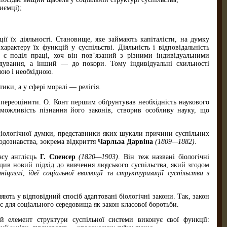
иємці);
ії їх діяльності. Становище, яке займають капіталісти, на думку
арактеру їх функцій у суспільстві. Діяльність і відповідальність
 є поділ праці, хоч він пов’язаний з різними індивідуальними
дування, а інший — до покори. Тому індивідуальні схильності
чою і необхідною.
ики, а у сфері моралі — релігія.
о переоцінити. О. Конт першим обґрунтував необхідність наукового
 можливість пізнання його законів, створив особливу науку, що
ціологічної думки, представники яких шукали причини суспільних
одознавства, зокрема відкриття
Чарльза Дар­віна
(1809—1882)
.
асу англієць
Г. Спенсер
(1820—1903)
. Він теж названі біологічні
адив новий підхід до вивчення людського суспільства, який згодом
аніцизмі
,
ідеї соціальної еволюції
та
структуризації суспільства з
яють у відповідний спосіб адаптовані біологічні закони. Так, закон
є для соціального середовища як закон класової боротьби.
й елемент структури суспільної системи виконує свої функції: