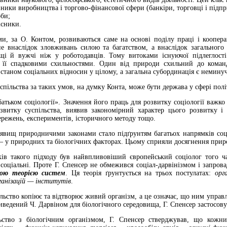
ики виробництва і торгово-фінансової сфери (банкіри, торговці і підпр
би;
сники.
и, за О. Контом, розвиваються саме на основі поділу праці і кооперац
е внаслідок зловживань силою та багатством, а внаслідок загального х
і й вужчі ніж у роботодавців. Тому витоками існуючої підлеглості
 її спадковими схильностями. Один від природи схильний до коман
і станом соціальних відносин у цілому, а загальна субординація є немину
спільства за таких умов, на думку Конта, може бути держава у сфері політ
атьком соціології». Значення його праць для розвитку соціології важк
звитку суспільства, виявив закономірний характер цього розвитку і
тережень, експериментів, історичного методу тощо.
 явищ природничими законами стало підґрунтям багатьох напрямків со
— у природних та біологічних факторах. Цьому сприяли досягнення прир
ів такого підходу був найвпливо­віший європейський соціолог того ч
 соціальні. Проте Г. Спенсер не обмежився соціал-дарвінізмом і запров
ною теорією систем
. Ця теорія ґрунтується на трьох постулатах:
орг
ганізацій — інститутів
.
ільство копіює та відтворює живий організм, а це означає, що ним управл
иведений Ч. Дарвіном для біологічного середовища, Г. Спенсер зас­тосову
ство з біологічним організмом, Г. Спен­сер стверджував, що кожни