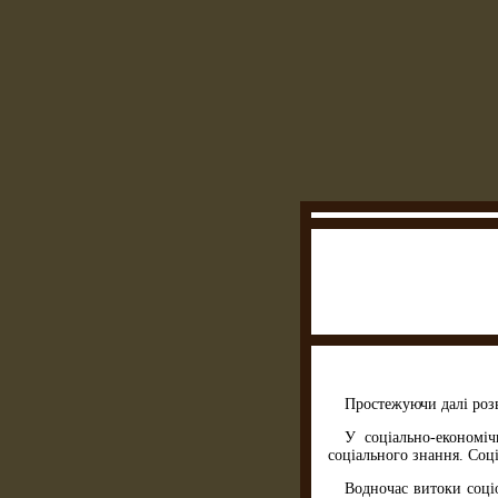
Простежуючи далі розв
У соціально-економі
соціального знання. Соці
Водночас витоки соціо