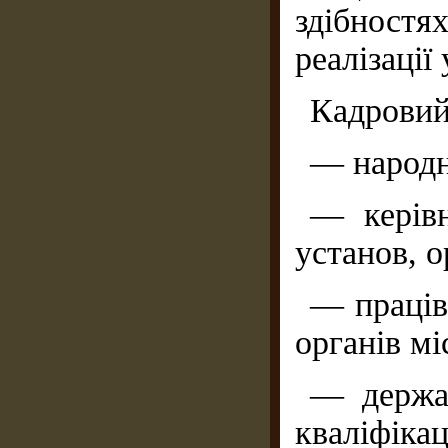
здібност
реалізації
Кадровий
— народн
— керівн
установ, о
— праців
органів м
— держав
кваліфіка