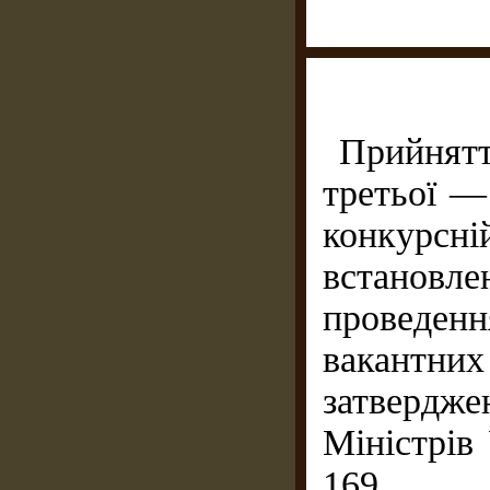
Прийнятт
третьої —
конкурсній
встановл
проведе
вакантни
затверд
Міністрів
169.