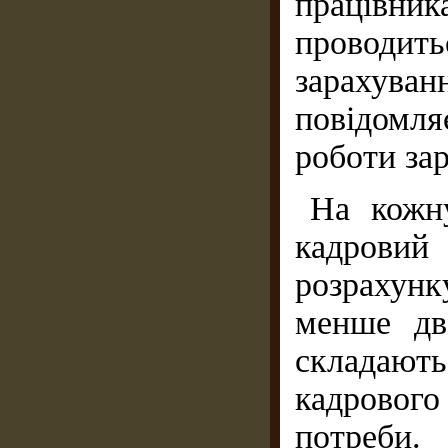
працівн
проводи
зарахув
повідомл
роботи за
На кожн
кадровий
розрахун
менше дво
складають
кадрового
потреби.