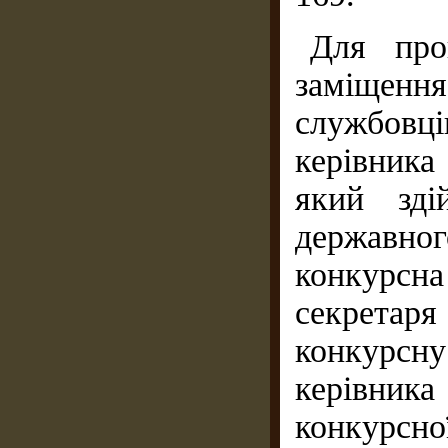
Для про
заміщенн
службовц
керівника
який зді
державн
конкурсн
секретар
конкурсну
керівник
конкурсно