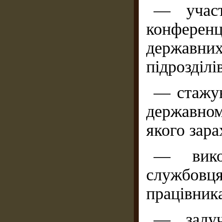
— участ
конференц
державн
підрозділі
— стажув
державном
якого зара
— викон
службовц
працівника
— залуч