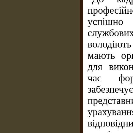
професійн
успішно
службових 
володіють
мають орг
для викон
час фор
забезпечу
представн
урахува
відповідн