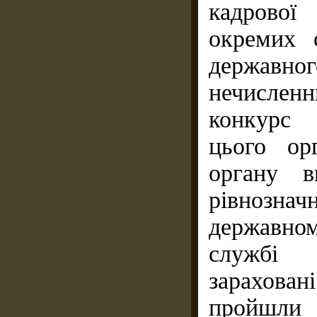
кадрової
окремих с
державног
нечислен
конкурс 
цього ор
органу в
рівнозна
державном
службі 
зарахован
пройшли 