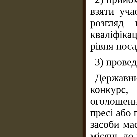
взяти уча
розгляд 
кваліфіка
рівня поса
3) провед
Державн
конкурс,
оголошен
пресі або 
засоби мас
місяць до