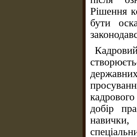
Рішення к
бути оск
законодав
Кадрови
створює
державн
просуван
кадровог
добір пра
навички,
спеціал