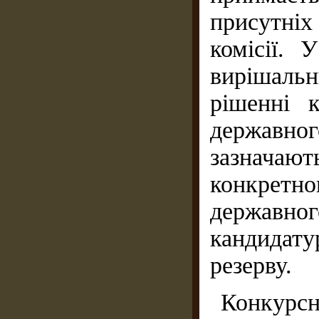
присутніх 
комісії. 
вирішаль
рішенні к
державн
зазначают
конкретно
державно
кандидату
резерву.
Конкурсн