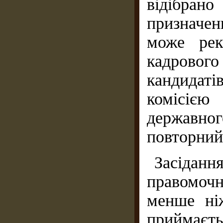
відібран
призначенн
може рек
кадрово
кандидаті
комісією
державно
повторний
Засіданн
правомоч
менше ніж
приймаєт