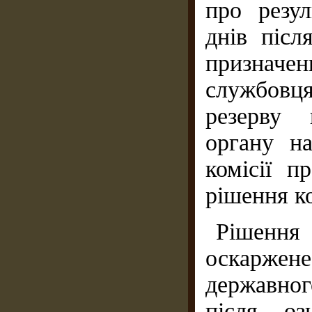
про резу
днів післ
признач
службовц
резерву 
органу на
комісії п
рішення к
Рішення
оскарже
державно
після оз