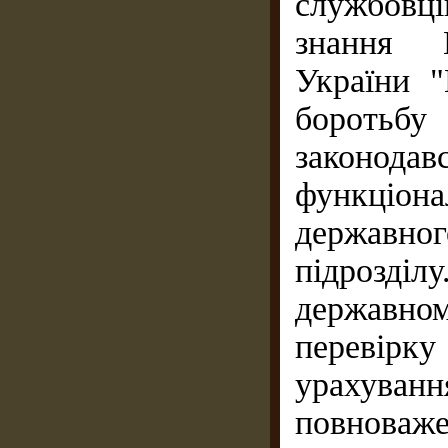
службовці
знання К
України 
боротьб
законода
функціона
державн
підрозділ
державно
перевір
урахуван
повноваж