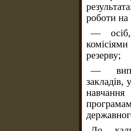
результат
роботи на
— осіб,
комісіям
резерву;
— випу
закладів, 
навчанн
програм
державног
До кадр