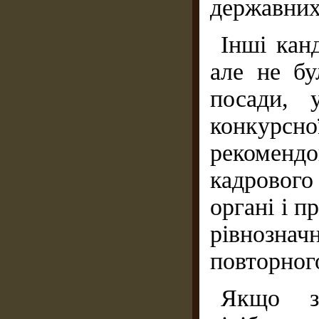
державних
Інші кан
але не бу
посади, 
конкурс
рекомен
кадровог
органі і п
рівнозн
повторног
Якщо з