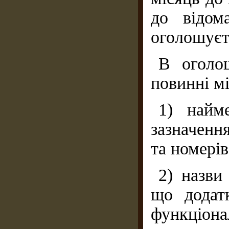
до відом
оголошуєт
В оголо
повинні мі
1) найм
зазначенн
та номерів
2) назви
що додат
функціона