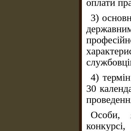
оплати пр
3) основн
державни
професійн
характе
службовці
4) термі
30 календ
проведенн
Особи, 
конкурсі,