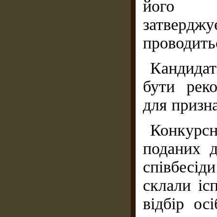
його с
затверджу
проводить
Кандидат
бути рек
для призн
Конкурсн
поданих д
співбесі
склали іс
відбір ос