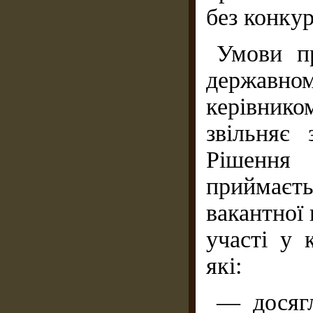
без конкур
Умови п
державно
керівнико
звільняє
Рішення
приймаєть
вакантної
участі у 
які:
— досягл