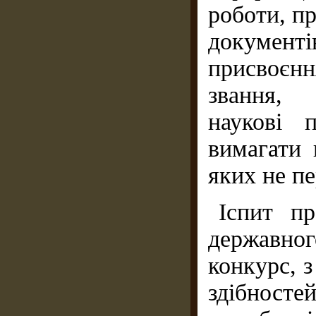
роботи, пр
документі
присвоєнн
звання, 
наукові п
вимагати 
яких не п
Іспит пр
державно
конкурс, з
здібносте