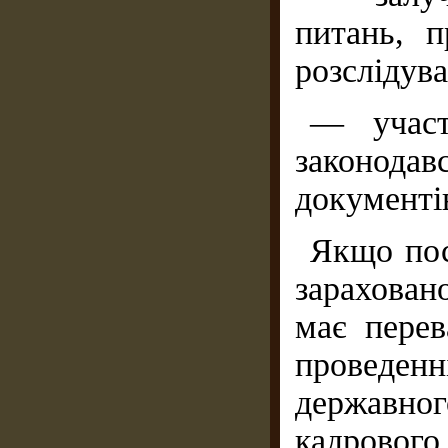
питань, п
розслідува
— участ
законод
документі
Якщо пос
зарахован
має перев
проведенн
державно
кадрового