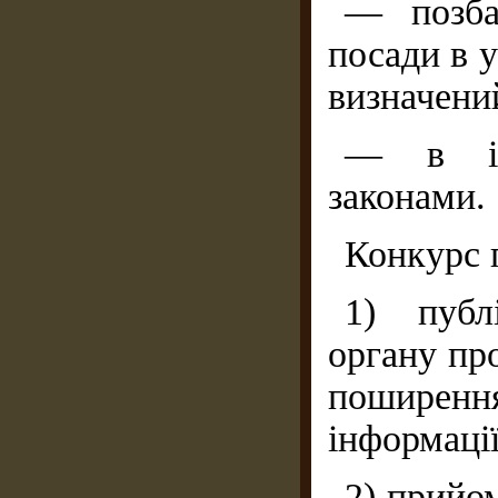
— позбав
посади в 
визначени
— в ін
законами.
Конкурс 
1) публ
органу пр
поширення
інформації
2) прийом