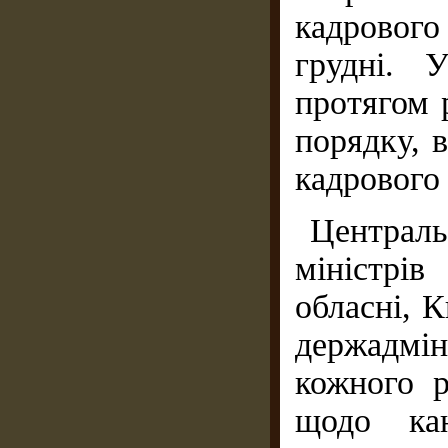
кадрового
грудні. 
протягом 
порядку, 
кадрового 
Централь
міністрі
обласні, К
держадмі
кожного р
щодо кан