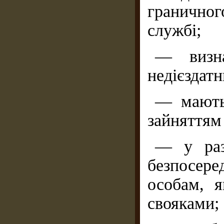
граничног
службі;
— визна
недієздат
— мають 
зайняттям
— у раз
безпосере
особам, 
свояками;