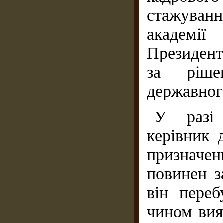
стажуван
академії
Президент
за рішен
державног
У разі 
керівник 
призначе
повинен з
він переб
чином вия