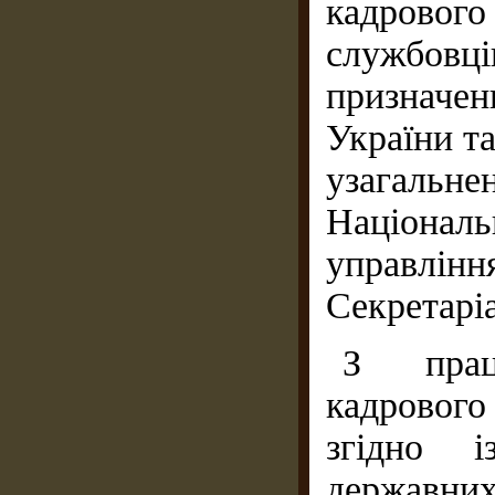
кадровог
службовц
призначе
України та
узагальн
Націонал
управлінн
Секретаріа
З прац
кадровог
згідно і
державни