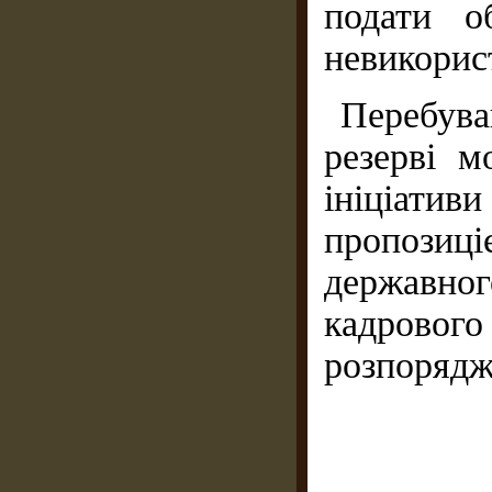
подати о
невикорис
Перебув
резерві м
ініціат
пропозиц
державног
кадрового
розпорядж