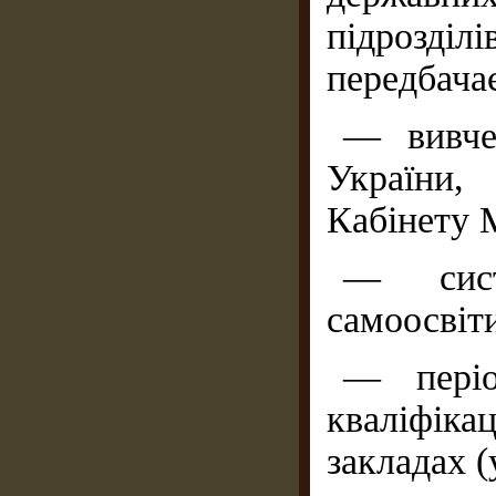
підрозділ
передбача
— вивчен
України,
Кабінету М
— сист
самоосвіт
— періо
кваліфік
закладах (