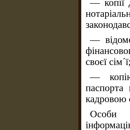
— копії 
нотаріал
законодав
— відомо
фінансово
своєї сім´ї
— копію
паспорта 
кадровою 
Особи 
інформаці