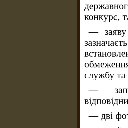
державно
конкурс, т
— заяву 
зазначаєт
встано
обмеженн
службу та
— запо
відповідн
— дві фо