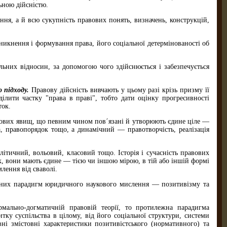
ьною дійсністю.
ння, а й всю сукупність правових понять, визначень, конструкцій,
никнення і формування права, його соціальної де­термінованості об
льних відносин, за допомогою чого здійснюється і забезпечується
о підходу.
Правову дійсність вивчають у цьому разі крізь призму її
ділити частку "права в праві", тобто дати оцінку прогресивності
ток.
равових явищ, що певним чином пов´язані й утворюють єдине ціле —
а, правопорядок тощо, а динамічний — правотворчість, реа­лізація
ітичний, вольовий, класовий тощо. Історія і сучасність правових
ах, вони мають єдине — тією чи іншою мірою, в тій або іншій формі
лення від сваволі.
овних парадигм юридичного наукового мислення — по­зитивізму та
мально-догматичній правовій теорії, то протилежна парадиг­ма
ку суспільства в цілому, від його соціальної струк­тури, системи
ні змістовні характеристики позитивіст­ського (нормативного) та