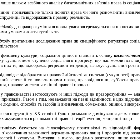
лише шляхом всебічного аналізу багатоманіт­них зв´язків права із соціал
ння" позначають не тільки поняття права чи його різноманітні визначе
пруденції та відображають правову реальність.
підходу
до праворозуміння основна увага зосере­джується на процесах ви
ими умовами життя суспільства.
ідходу
притаманне дослідження права як специ­фічного регулятора соціа
пільством.
 феномену культури, соціальної цінності становить основу
аксіологічног
му суспільством ступеню соціального про­гресу, що дає можливість ви
в них те, що відображає регресивні тенденції, гальмує суспільний розви
відповідає відображення правової дійсності як систе­ми (сукупності) п
ний аспект її становлять норми права, правовідно­сини, суб´єкти прав
ння, правове мислення та інші правові процеси.
 у правознавстві застосовують й інші підходи до праворозуміння — анал
х прикладів. Разом з тим, незважаючи на певні відмінності в цих підход
 людини, способів та засобів її визначення, обмеження, оцінки, відокрем
 юриспруденції у XX столітті було притаманне до­мінування двох гол
их акумулюються різноманітні пра­вові теорії, вчення, концепції тощо.
тивізму базується на філософському позитивізмі та відповідній фор
а з´ясовування залежності державно-правових явищ і процесів від розвит
еології і культури. Виходячи з цього, доцільно розглянути лише основ