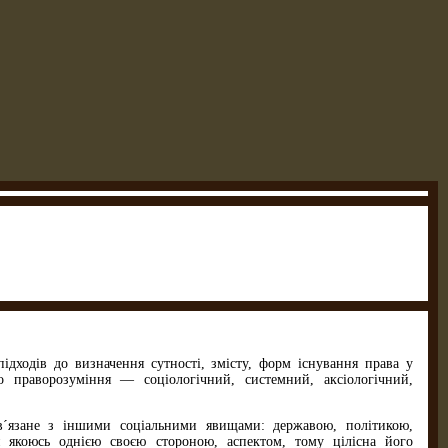
підходів до визначення сутності, змісту, форм існування права у
о праворозуміння — соціологічний, системний, аксіологічний,
´язане з іншими соціальними явищами: державою, політи­кою,
я якоюсь однією своєю стороною, аспектом, тому цілісна його