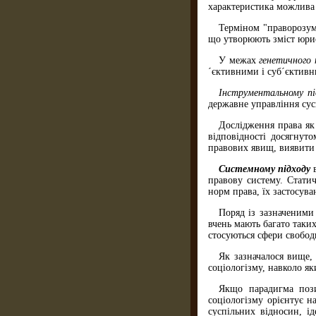
характеристика можлива 
Терміном "праворозумі
що утворюють зміст юрис
У межах
генетичного 
´єктивними і суб´єктивн
Інструментальному п
державне управління сус
Дослідження права як
відповідності досягнуто
правових явищ, виявити 
Системному підходу
правову систему. Статич
норм права, їх застосува
Поряд із зазначеними
вчень мають багато таки
стосуються сфери свободи
Як зазначалося вище,
соціологізму, навколо як
Якщо парадигма пози
соціологізму орієнтує н
суспільних відносин, ід