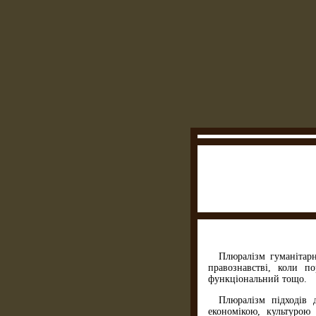
Плюралізм гуманітарн
правознавстві, коли п
функціональний тощо.
Плюралізм підходів 
економікою, культурою