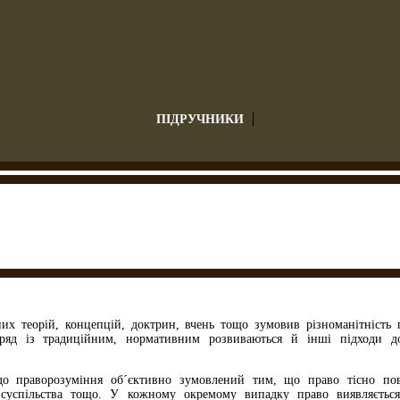
ПІДРУЧНИКИ
их теорій, концепцій, доктрин, вчень тощо зумо­вив різноманітність 
оряд із традиційним, нормативним розвива­ються й інші підходи д
до праворозуміння об´єктивно зумовлений тим, що право тісно пов
 суспільства тощо. У кожному окремому випад­ку право виявляєтьс