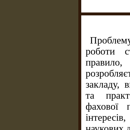
Проблему
роботи с
правило,
розробля
закладу, 
та практ
фахової 
інтересі
наукових 