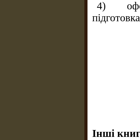
4) офо
підготовка
Інші книг