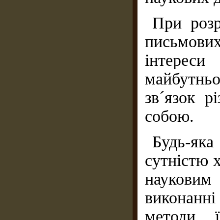
При розр
письмових
інтереси
майбутньо
зв´язок р
собою.
Будь-як
сутністю х
науковим
виконанні
методи ї