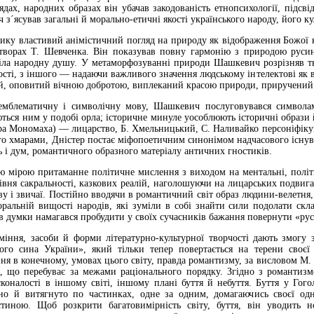
рядах, народних образах він убачав закодованість етнопсихології, підс
з´ясував загальні й морально-етичні якості українського народу, його ку
ку властивий анімістичний погляд на природу як відображення Божої кр
творах Т. Шевченка. Він показував повну гармонію з природою русинс
міла народну душу. У метаморфозуванні природи Шашкевич розрізняв тв
ості, з іншого — надаючи важливого значення людському інтелектові як 
ий, оповитий вічною добротою, виплеканий красою природи, приручений
емблематичну і символічну мову, Шашкевич послуговувався символам
ються ним у подобі орла; історичне минуле уособлюють історичні образи 
а Мономаха) — лицарство, Б. Хмельницький, С. Наливайко персоніфіку
ого хмарами, Дністер постає міфопоетичним синонімом надчасового існува
ь і дум, романтичного образного матеріалу античних гностиків.
мірою притаманне політичне мислення з виходом на ментальні, політич
івня сакральності, казкових реалій, наголошуючи на лицарських подвигах
у і звичаї. Постійно вводячи в романтичний світ образ людини-велетня,
оральній вищості народів, які зуміли в собі знайти сили подолати ск
в думки намагався пробудити у своїх сучасників бажання повернути «русь
міння, засоби й форми літературно-культурної творчості дають змогу 
го сина України», який тільки тепер повертається на терени своєї
ня в конечному, умовах цього світу, правда романтизму, за висловом М. 
го, що перебуває за межами раціонального порядку. Згідно з романтиз
оналості в іншому світі, іншому плані буття й небуття. Буття у Гогол
о й витягнуто по частинках, одне за одним, домагаючись своєї одно
иною. Щоб розкрити багатовимірність світу, буття, він уводить но