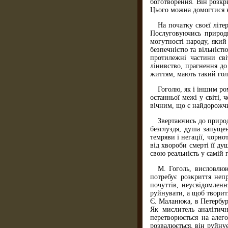
боготворення. Він розкр
Цього можна домогтися н
На початку своєї літе
Послуговуючись природн
могутності народу, який
безпечністю та вільніст
протилежні частини світ
лінивство, прагнення до
життям, мають такий гол
Гоголю, як і іншим ро
останньої межі у світі,
вічним, що є найдорожчи
Звертаючись до природ
безглуздя, душа запущен
темряви і негації, чорн
від хвороби смерті її д
свою реальність у самій 
М. Гоголь, висловлюю
потребує розкриття неп
почуттів, неусвідомлен
руйнувати, а щоб творит
Є. Маланюка, в Петербур
Як мислитель аналітичн
перетворюється на алег
розвалюється, він руйну