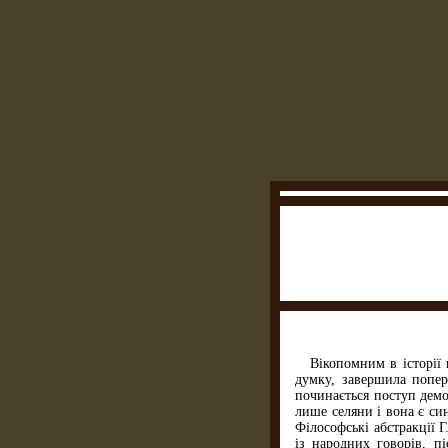
Вікопомним в історії
думку, завершила попер
починається поступ демо
лише селяни і вона є си
Філософські абстракції 
із народних говорів, п