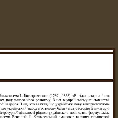
йшла поема І. Котляревського (1769—1838) «Енеїда», яка, на його
ом подальшого його розвитку. З неї в українському письменстві
волі й добра. Тим, хто вважав, що українську мову використовують
що український народ має власну багату мову, історію й культуру.
літературної діяльності рідною українською мовою, яка формувалась
поеми Вергілія), І. Котляревський змалював картину української