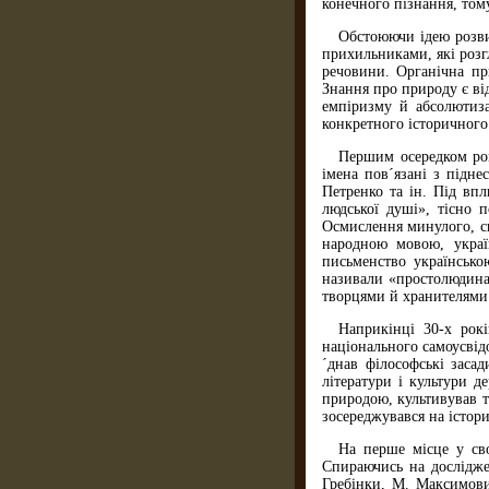
конечного пізнання, том
Обстоюючи ідею розви
прихильниками, які розгл
речовини. Органічна пр
Знання про природу є ві
емпіризму й абсолютиза
конкретного історичного 
Першим осередком рома
імена пов´язані з підне
Петренко та ін. Під вп
людської душі», тісно 
Осмислення минулого, сь
народною мовою, украї
письменство українсько
називали «простолюдинам
творцями й хранителями
Наприкінці 30-х рок
національного самоусвід
´днав філософські заса
літератури і культури 
природою, культивував т
зосереджувався на істори
На перше місце у св
Спираючись на досліджен
Гребінки, М. Максимови