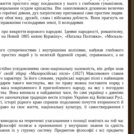
о життя простого люду поєдналися у нього з глибоким гуманізмом,
, моральним осудом кріпацтва. Він захоплювався духовною величчю
 героїчні діяння, дух патріотизму притаманні саме простим людям.
 обов´язку, дружбі, слава і військова доблесть. Вони прагнуть не
є справжніми господарями землі, її володарями.
я про викриття ворожого народові. Ідеями народності, романтизму,
я на Новий 1805 князю Куракіну», «Наталка Полтавка», «Москаль-
ого суперечностями і внутрішніми колізіями, набував глибокого
простих людей у їх нелегкій буденній справі, справжнього, а не
тійно усвідомлюючи свою національну належність, він добре знав
 У своїй збірці «Малоросійські пісні» (1827) Максимович ставив
о характеру. За його словами, українські народні пісні є найвищим
одарем такого мистецтва, яке по праву можна поставити поряд з
 маса покріпаченого й пригнобленого народу, на яку з погордою
ства. Вона виникла в найдавніші часи, бо самі українці є давніми
 започаткував традицію вести історію України від Київської Русі,
, історії рідного краю сприяли подоланню почуття вторинності й
раво на своє життя, національну культуру, її самоствердження і
 виводила на теоретичні узагальнення з позиції новітніх на той час
філософії полягає в проникненні у внутрішнє знання та єдність
вання їх у струнку систему. Предметом філософії є всі предмети