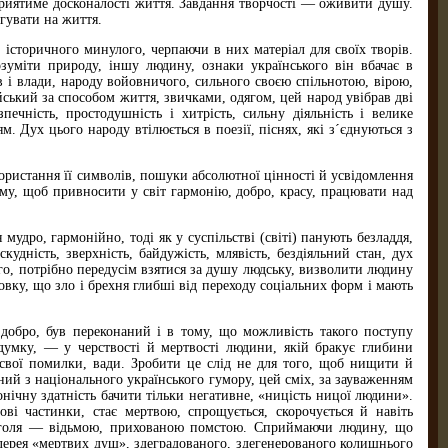
приятиме досконалості життя. Завдання творчості — оживити душу.
гувати на життя.
, історичного минулого, черпаючи в них матеріал для своїх творів.
зуміти природу, іншу людину, ознаки українського він вбачає в
в і влади, народу войовничого, сильного своєю спільнотою, вірою,
ський за способом життя, звичками, одягом, цей народ увібрав дві
зпечність, простодушність і хитрість, сильну діяльність і велике
. Дух цього народу втілюється в поезії, піснях, які з´єднуються з
користання її символів, пошуки абсолютної цінності й усвідомлення
ому, щоб привносити у світ гармонію, добро, красу, працювати над
мудро, гармонійно, тоді як у суспільстві (світі) панують безладдя,
удність, зверхність, байдужість, млявість, бездіяльний стан, дух
ого, потрібно передусім взятися за душу людську, визволити людину
вку, що зло і брехня глибші від переходу соціальних форм і мають
 добро, був переконаний і в тому, що можливість такого поступу
 думку, — у черствості й мертвості людини, якій бракує глибини
 свої помилки, вади. Зробити це слід не для того, щоб нищити й
ий з національного українського гумору, цей сміх, за зауваженням
нічну здатність бачити тільки негативне, «ницість ницої людини».
ові частинки, стає мертвою, спрощується, скорочується й навіть
 Гоголя — відьмою, прихованою помстою. Сприймаючи людину, що
алерея «мертвих душ», здеградованого, здегенерованого колишнього