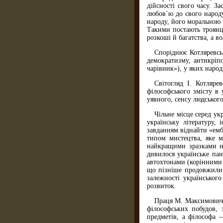
дійсності свого часу. З
любов´ю до свого народу
народу, його моральною 
Такими постають троянці
розкоші й багатства, а в
Споріднює Котляревськ
демократизму, антикріп
чарівник»), у яких наро
Світогляд І. Котляре
філософського змісту в
уявного, сенсу людського
Чільне місце серед у
українську літературу,
завданням віднайти «емб
типом мистецтва, яке м
найкращими зразками на
дивилося українське пан
автохтонами (корінними 
що пізніше продовжили 
залежності українськог
розвиток.
Праця М. Максимовича 
філософських побудов, 
предметів, а філософа 