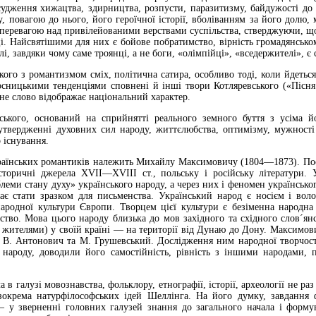
асудження хижацтва, здирництва, розпусти, паразитизму, байдужості д
, повагою до нього, його героїчної історії, вболіванням за його долю
перевагою над привілейованими верствами суспільства, стверджуючи, що
. Найсвятішими для них є бойове побратимство, вірність громадянському
олі, завдяки чому саме троянці, а не боги, «олімпійці», «вседержителі», 
ого з романтизмом сміх, політична сатира, особливо тоді, коли йдетьс
осницькими тенденціями сповнені й інші твори Котляревського («Пісн
дне слово відображає національний характер.
вського, оснований на сприйнятті реального земного буття з усіма й
 утвердженні духовних сил народу, життєлюбства, оптимізму, мужності 
 існування.
країнських романтиків належить Михайлу Максимовичу (1804—1873). Пос
 історичні джерела XVII—XVIII ст., польську і російську літератури.
леми стану духу» українського народу, а через них і феномен українськог
ає стати зразком для письменства. Український народ є носієм і вол
родної культури Європи. Творцем цієї культури є безіменна народна
ство. Мова цього народу близька до мов західного та східного слов´ян
жителями) у своїй країні — на території від Дунаю до Дону. Максимович
В. Антонович та М. Грушевський. Дослідження ним народної творчості
о народу, доводили його самостійність, рівність з іншими народами, п
в галузі мовознавства, фольклору, етнографії, історії, археології не раз
зокрема натурфілософських ідей Шеллінга. На його думку, завдання 
— у зверненні головних галузей знання до загального начала і форму