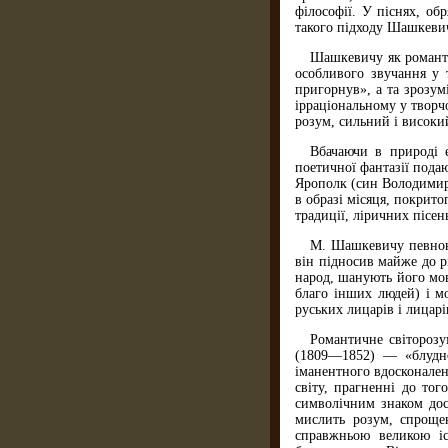
філософії. У піснях, об
такого підходу Шашкевич 
Шашкевичу як романти
особливого звучання у 
пригорнув», а та зрозу
ірраціональному у творч
розум, сильний і висок
Вбачаючи в природі 
поетичної фантазії пода
Ярополк (син Володимир
в образі місяця, покрит
традиції, ліричних пісен
М. Шашкевичу певною 
він підносив майже до р
народ, шанують його мов
благо інших людей) і м
руських лицарів і лицарі
Романтичне світорозу
(1809—1852) — «блудно
іманентного вдосконален
світу, прагненні до то
символічним знаком доск
мислить розум, спрощен
справжньою великою іст