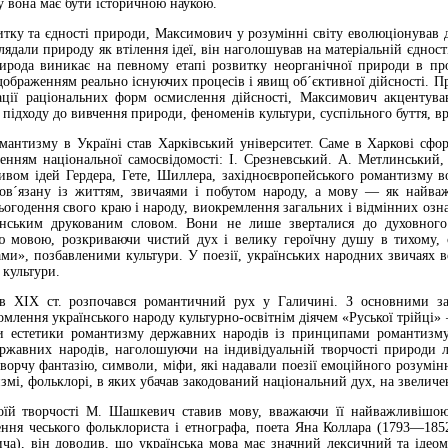
у вона має бути історичною наукою.
тку та єдності природи, Максимович у розумінні світу еволюціонував д
ядали природу як втілення ідеї, він наголошував на матеріальній єдності 
ирода виникає на певному етапі розвитку неорганічної природи в проц
дображенням реально існуючих процесів і явищ об´єктивної дійсності. Пр
ції раціональних форм осмислення дійсності, Максимович акцентував 
підходу до вивчення природи, феноменів культури, суспільного буття, вр
нтизму в Україні став Харківський університет. Саме в Харкові сформу
сенням національної самосвідомості: І. Срезневський. А. Метлинський,
ливом ідей Гердера, Гете, Шиллера, західноєвропейського романтизму в
пов´язану із життям, звичаями і побутом народу, а мову — як найваж
огодення свого краю і народу, виокремлення загальних і відмінних озна
нським друкованим словом. Вони не лише зверталися до духовного б
ю мовою, розкриваючи чистий дух і велику героїчну душу в тихому, 
и», позбавленими культури. У поезії, українських народних звичаях в
 культури.
ів XIX ст. розпочався романтичний рух у Галичині. З основними за
омлення українського народу культурно-освітнім діячем «Руської трій
ди естетики романтизму державних народів із принципами романтизму
державних народів, наголошуючи на індивідуальній творчості природи л
ворчу фантазію, символи, міфи, які надавали поезії емоційного розумін
змі, фольклорі, в яких убачав закодований національний дух, на звеличе
оїй творчості М. Шашкевич ставив мову, вважаючи її найважливішою
ня чеського фольклориста і етнографа, поета Яна Коллара (1793—1852),
ча), він доводив, що українська мова має значний лексичний та ідеомо