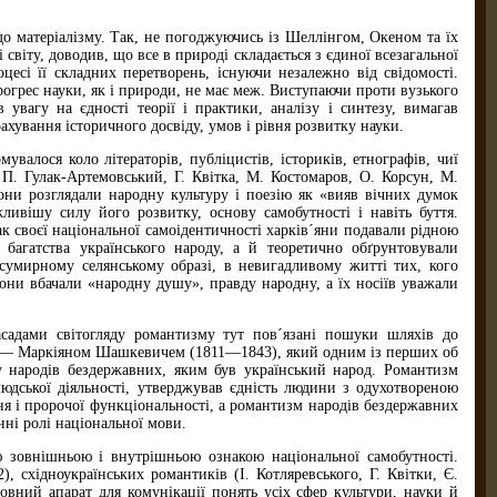
о матеріалізму. Так, не погоджуючись із Шеллінгом, Океном та їх
світу, доводив, що все в природі складається з єдиної всезагальної
есі її складних перетворень, існуючи незалежно від свідомості.
огрес науки, як і природи, не має меж. Виступаючи проти вузького
увагу на єдності теорії і практики, аналізу і синтезу, вимагав
ахування історичного досвіду, умов і рівня розвитку науки.
валося коло літераторів, публіцистів, істориків, етнографів, чиї
 П. Гулак-Артемовський, Г. Квітка, М. Костомаров, О. Корсун, М.
они розглядали народну культуру і поезію як «вияв вічних думок
ливішу силу його розвитку, основу самобутності і навіть буття.
к своєї національної самоідентичності харків´яни подавали рідною
агатства українського народу, а й теоретично обґрунтовували
сумирному селянському образі, в невигадливому житті тих, кого
они вбачали «народну душу», правду народну, а їх носіїв уважали
садами світогляду романтизму тут пов´язані пошуки шляхів до
ці» — Маркіяном Шашкевичем (1811—1843), який одним із перших об
 народів бездержавних, яким був український народ. Романтизм
юдської діяльності, утверджував єдність людини з одухотвореною
ня і пророчої функціональності, а романтизм народів бездержавних
нні ролі національної мови.
 зовнішньою і внутрішньою ознакою національної самобутності.
 східноукраїнських романтиків (І. Котляревського, Г. Квітки, Є.
вний апарат для комунікації понять усіх сфер культури, науки й