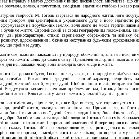
иває неправду з метою досягнення вищої досконалості мистецтва, що с
е розумом, волею, а почуттями, емоціями, здатними глибоко і жваво реа
ратурної творчості М. Гоголь звертався до народного життя, його побуту
им гумором для ідентифікації українського духу з його здатністю ро
 сформувався на порубіжних землях, воля якого не могла терпіти законі
ю і буянням життя. Європейський за своїм географічним положенням, азій
у, дві різнохарактерні стихії: європейську обережність та азійьку бе
 розвитку, вдосконалення і бажання нехтування будь-яким удосконаленням
ос, що проймає душу.
мантикам, властиві закоханість у природу, обоження її, злиття з нею, ви
 через які лежить шлях до самого світу. Призначення людини полягає в т
м для неї, завдяки чому вона знаходить своє місце в житті.
ного і людського буття, Гоголь показував, що в природі все відбувається 
а, занедбана. Всюди неправда душі — сонний характер, нещирість, паск
ота душі, мертвий застій, мертві душі. Щоб поліпшити світ, виправити й
уші. Роздумуючи над метафізичними проблемами зла, Гоголь дійшов висно
глибині життя. Ключ до світу, життя лежить у власній душі людини.
чи оптимістичну віру в те, що все йде вперед, усе спрямовується на
равди, ревізії життя, знаходження коріння зла. Причина зла, на його
ня глибин і таємниць своєї душі. Отже, людині потрібно пізнати себе,
и добро. Засобом викриття недоліків людини Гоголь обрав сміх. Зароджен
зі швидко втратив живі і сприятливі властивості й перетворився на демо
ого складу Гоголь ніби розкладає людину, яка розпадається на склад
орію одного органа, внаслідок чого стає калікою, потворою, а муза
є її органічний, цілісний образ, який постає чудовиськом — потворна г