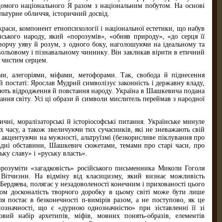
відомого національного Я разом з національним побутом. На основі
льтурне обличчя, історичний досвід.
аси, компонент етнопсихології і національної естетики, що набув
ького народу, який «порозумів», «обняв природу», «до серця її
орчу уяву й розум, з одного боку, наголошуючи на ідеальному та
вольовому і пізнавальному чиннику. Він закликав вірити в етичний
 чистим серцем.
и, алегоріями, міфами, метофорами. Так, свобода й піднесення
й постаті: Ярослав Мудрий символізує законність і державну владу,
ють відродження й повстання народу. Україна в Шашкевича подана
ння світу. Усі ці образи й символи мислитель переймав з народної
ні, моралізаторські й історіософські питання. Українське минуле
 часу, а також звеличуючи тих сучасників, які не зневажають свій
 акцентуючи на мужності, альтруїзмі (безкорисливе піклування про
ладні обставини, Шашкевич сюжетами, темами про старі часи, про
ку славу» і «руську власть».
зрозуміти «загадковість» російського письменника Миколи Гоголя
 Вітчизни. На відміну від класицизму, який визнає можливість
Бердяева, полягає у незадоволеності конечним і прихованості цього
мом досконалість творчого доробку в цьому світі може бути лише
я постає в безконечності n-вимірів разом, а не поступово, як це
значності, що є «дурною однозначністю» при зіставленні її зі
вий набір архетипів, міфів, мовних понять-образів, елементів