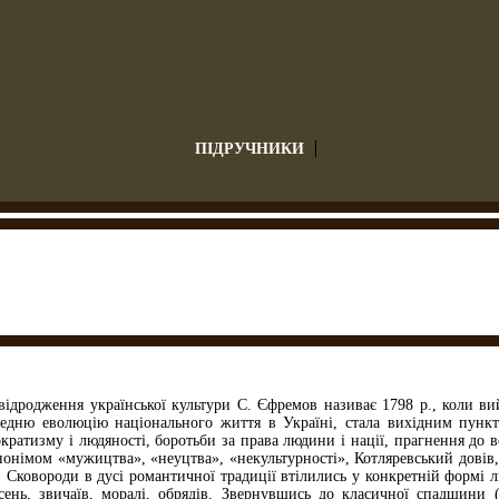
ПІДРУЧНИКИ
 відродження української культури С. Єфремов називає 1798 p., коли ви
едню еволюцію національного життя в Україні, стала вихідним пункт
кратизму і людяності, боротьби за права людини і нації, прагнення до 
нонімом «мужицтва», «неуцтва», «некультурності», Котляревський довів, 
Г. Сковороди в дусі романтичної традиції втілились у конкретній формі 
ісень, звичаїв, моралі, обрядів. Звернувшись до класичної спадщини (