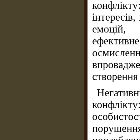
конфлікт
інтересів,
емоцій, 
ефективн
осмисле
впровадж
створення
Негатив
конфлікт
особистос
порушен