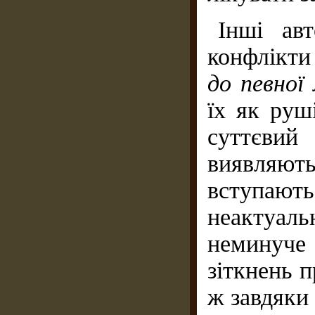
Інші ав
конфлікти
до певної
їх як руш
суттєвий
виявляю
вступають
неактуа
неминуче 
зіткнень 
ж завдяки