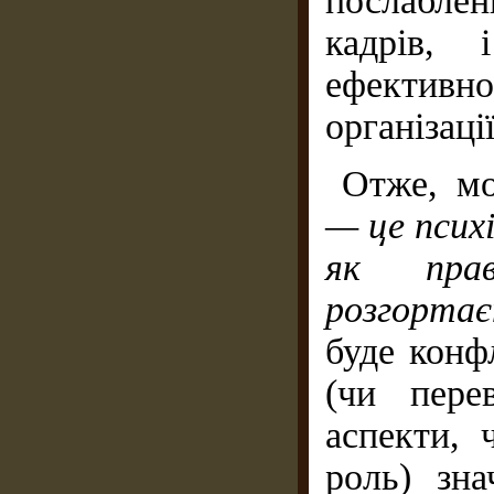
послаблен
кадрів,
ефективн
організації
Отже, м
— це псих
як пра
розгорта
буде конф
(чи пере
аспекти, 
роль) зн