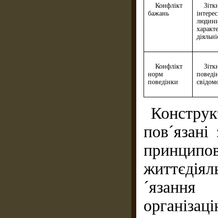
Конфлікт
Зітк
бажань
інтере
людини
харак
діяльні
Конфлікт
Зіт
норм
повед
поведінки
свідомо
Конструк
пов´язані
принци
життєдіяль
´язання 
організа