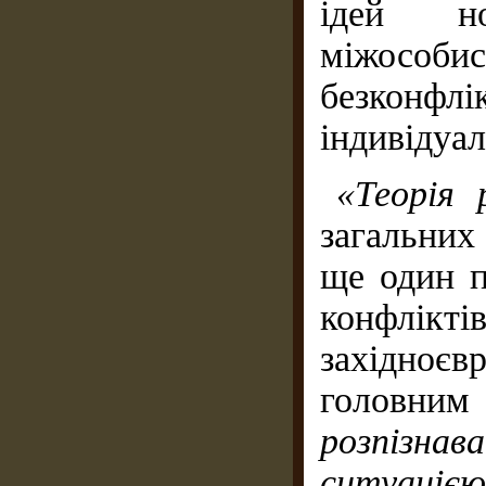
ідей но
міжособи
безконфл
індивідуал
«Теорія 
загальни
ще один п
конфлі
західноє
головни
розпізнав
ситуацією