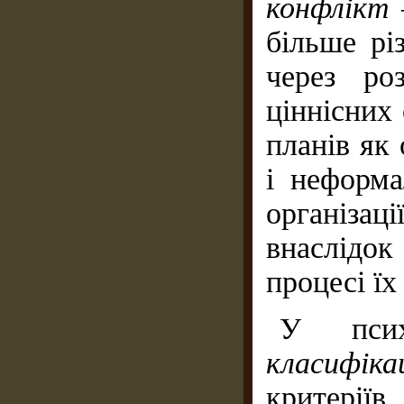
конфлікт
більше рі
через роз
ціннісних 
планів як
і неформ
організац
внаслідо
процесі їх
У психо
класифі
критерії