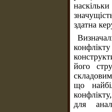
наскіль
значущіс
здатна кер
Визнач
конфлі
конструкт
його стр
складовим
що найбі
конфлікту
для анал