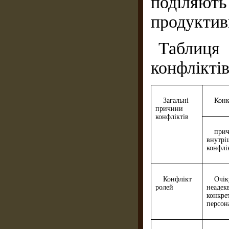
поділяю
продуктивн
Таблиц
конфліктів
Загальні
Конк
причини
конфліктів
при
внутрі
конфлік
Конфлікт
Оч
ролей
неадек
конкре
персон