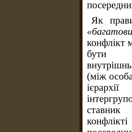
посередник
Як прави
«багатови
конфлікт 
бути 
внутрішнь
(між особ
ієрархії
інтергру
ставник 
конфлік