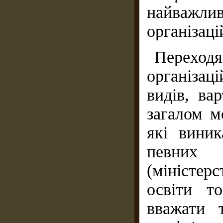
найважл
організаці
Перехо
організац
видів, ва
загалом м
які вини
певних 
(міністерс
освіти т
вважати 