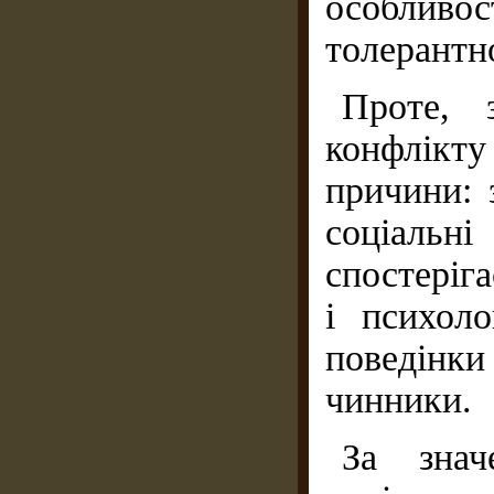
особлив
толерантно
Проте, 
конфлікту
причини: 
соціальн
спостеріг
і психол
поведінк
чинники.
За знач