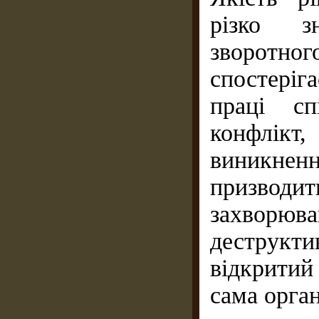
різко з
зворот
спостеріг
праці сп
конфлікт,
виникне
призводит
захворю
деструкт
відкритий
сама орган