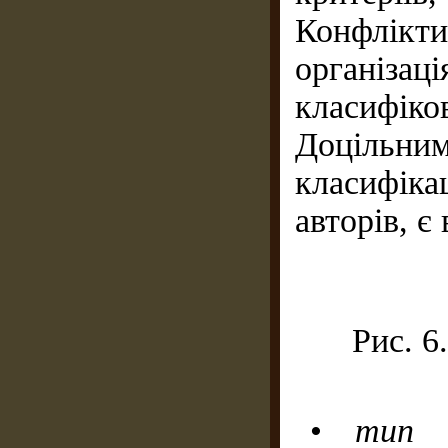
Конфлікт
організ
класифік
Доцільни
класифікац
авторів, 
Рис. 6
•
тип о