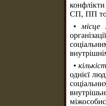
конфлікти
СП, ПП то
•
місце 
організаці
соціальн
внутрішні
•
кількіс
однієї лю
соціаль
внутрішьн
міжособи