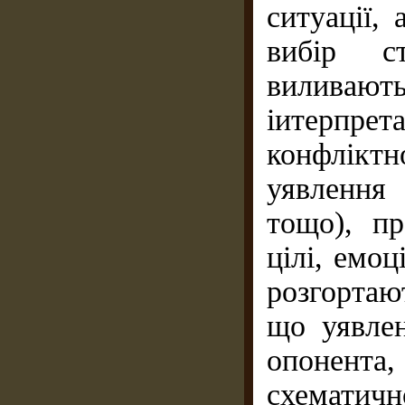
ситуації,
вибір ст
виливають 
іитерпр
конфліктно
уявлення 
тощо), п
цілі, емоц
розгортаю
що уявлен
опонента
схематич