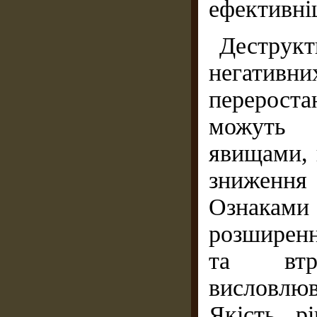
ефективні
Деструк
негативни
перерост
можуть с
явищами, 
зниження 
Ознаками 
розширенн
та втра
висловлю
Якість р