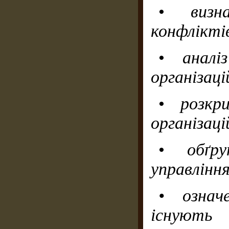
•
визн
конфліктів
•
аналі
організаці
•
розк
організаці
•
обґр
управлінн
• означ
існують 