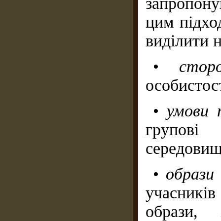
запропон
цим підхо
виділити 
•
стор
особистост
•
умови 
групові
середовищ
•
образи
учасникі
образи, 