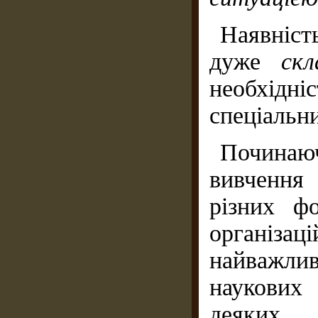
Наявніст
дуже
ск
необхідні
спеціальн
Починаю
вивчення
різних ф
органі
найважлив
наукових
деяких 