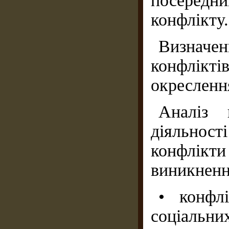
посеред
конфлікту.
Визнач
конфлік
окресленн
Аналіз 
діяльнос
конфлікт
виникненн
• конфл
соціальни