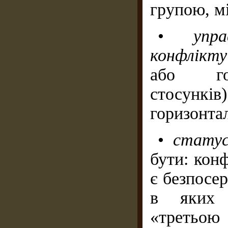
групою, м
•
упр
конфлікт
або гор
стосунків
горизонта
•
статус
бути: конф
є безпосер
в яких к
«третьою