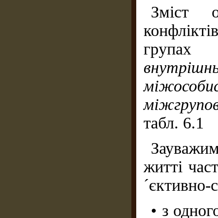
Зміст 
конфлікті
груп
внутрішнь
міжособи
міжгрупо
табл. 6.1
Зауважи
житті час
´єктивно-
• з одног