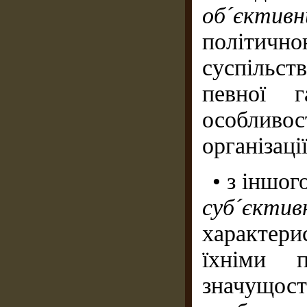
об´єкти
політичн
суспільст
певної г
особливос
організаці
• з іншо
суб´єкти
характер
їхніми п
значущост