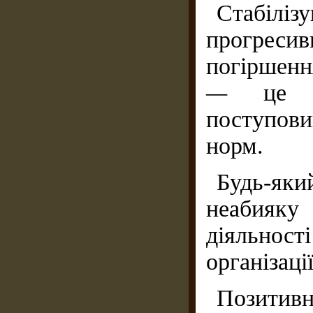
Стабілі
прогреси
погіршення
—
це 
поступови
норм.
Будь-який
неабияку
діяльно
організації
Позитив