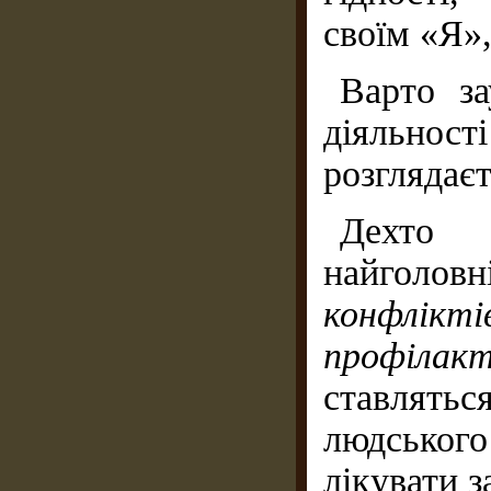
своїм «Я»,
Варто за
діяльно
розглядаєт
Дехто 
найго
конфлік
профілак
ставлятьс
людськог
лікувати 