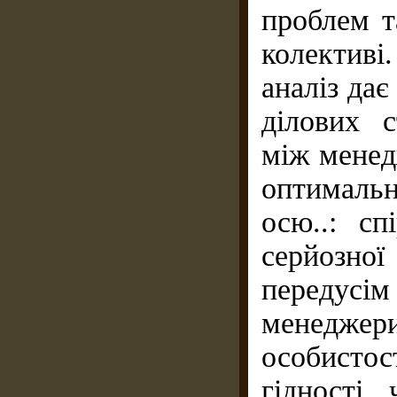
проблем т
колективі
аналіз да
ділових с
між менед
оптималь
осю..: с
серйозно
передусі
менеджери
особисто
гідності,