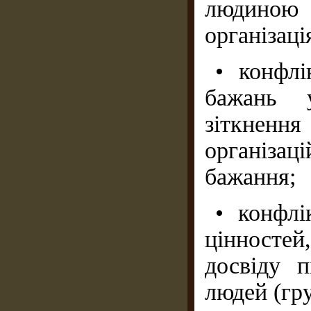
людиною 
організаці
• конфлі
бажань у
зіткнення
організа
бажання;
• конфлі
цінносте
досвіду п
людей (гру