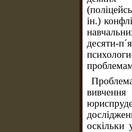
(поліцейс
ін.) конфл
навчальни
десяти-п
психологи
проблемам
Пробле
вивчення
юриспруд
досліджен
оскільки 