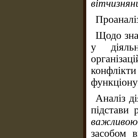
вітчизняни
Проаналі
Щодо зна
у діяль
організац
конфлік
функціону
Аналіз ді
підстави
важливо
засобом 