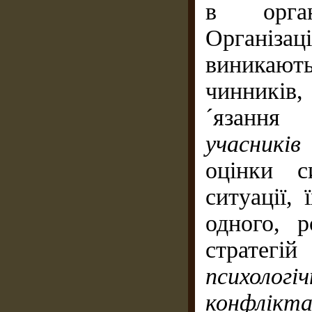
в орган
Організ
виникают
чинників
´язанн
учасникі
оцінки с
ситуації,
одного, р
стратегі
психолог
конфлікт