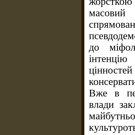
жорсткою 
масовий 
спрямов
псевдодем
до міфол
інтенцію
цінност
консервати
Вже в пе
влади зак
майбут
культур