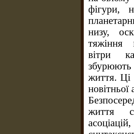
фігури, 
планетарни
низу, ос
тяжіння 
вітри ка
збурюють
життя. Ці
новітньої 
Безпосер
життя с
асоціаці