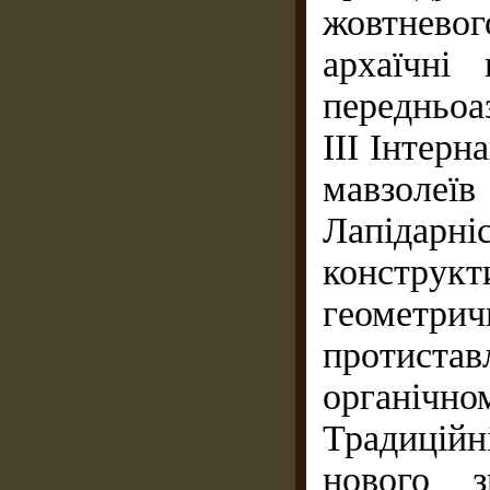
жовтнево
архаїчні
передньоа
III Інтерн
мавзолеї
Лапідарн
конструкт
геометр
протист
органічно
Традиційн
нового з