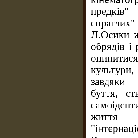
предків"
спраглих"
Л.Осики ж
обрядів і
опинити
культури,
завдяки 
буття, ст
самоідент
життя 
"інтернаці