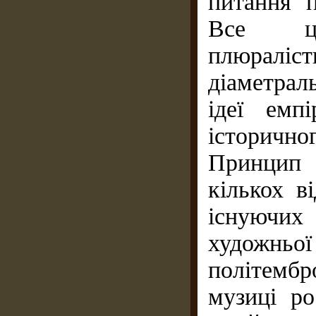
питання 
Все це
плюраліст
діаметрал
ідеї емп
історичног
Принцип
кількох в
існуючих 
художньої
політемб
музиці р