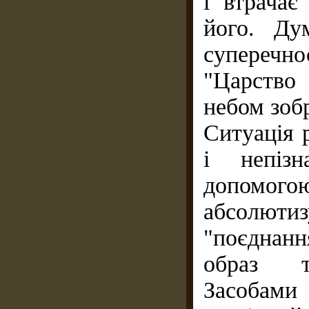
і втрачає
його. Ду
суперечн
"Царство
небом зоб
Ситуація 
і непізн
допомого
абсолют
"поєднан
образ та
Засобами