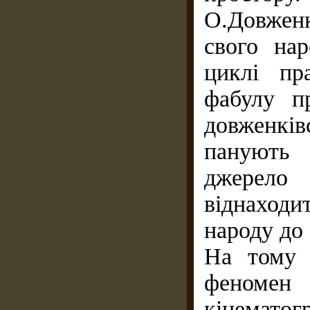
О.Довженк
свого на
циклі пр
фабулу п
довженків
панують 
джерело
віднаходи
народу до 
На тому 
феномен
кінемато