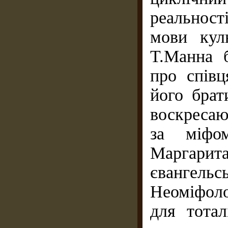
реальност
мови куль
Т.Манна 
про співц
його брат
воскресаю
за міфо
Маргар
євангельсь
Неоміфол
для тотал