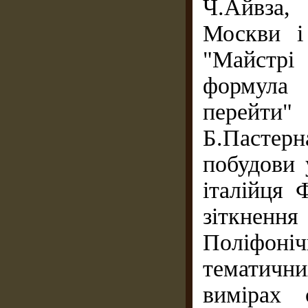
Ч.Айвза,
Москви і
"Майстрі
формула
перейти
Б.Пастер
побудови 
італійця 
зіткненн
Поліфоніч
тематичн
вимірах 