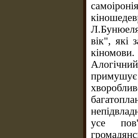
самоірон
кіношеде
Л.Бунюеля
вік", які
кіномови.
Алогічни
примушує 
хвороблив
багатопл
непідвладн
усе пов
громадян