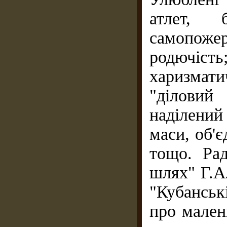
атлет, 
самопожер
родючіст
харизмат
"діловий 
наділени
маси, об'
тощо. Рад
шлях" Г.А
"Кубанськ
про мален