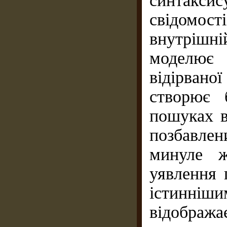
синтаксис
свідомості
внутрішн
моделює 
відірвано
створює 
пошуках в
позбавлен
минуле ж
уявлення 
істинніш
відобража