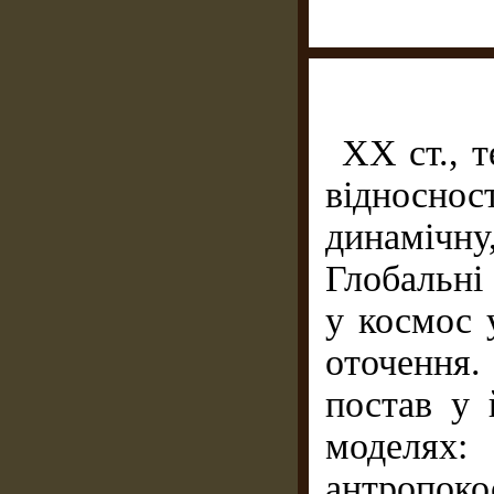
XX ст., 
відноснос
динамічну,
Глобальні 
у космос 
оточення
постав у 
моделях:
антропок