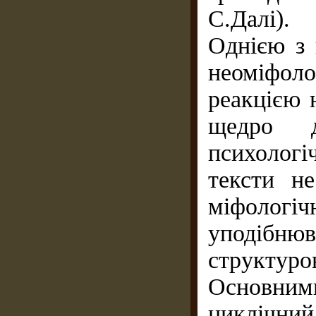
С.Далі).
Однією з 
неоміфол
реакцією 
щедро д
психолог
тексти н
міфологіч
уподібн
структуро
Основни
циклічний