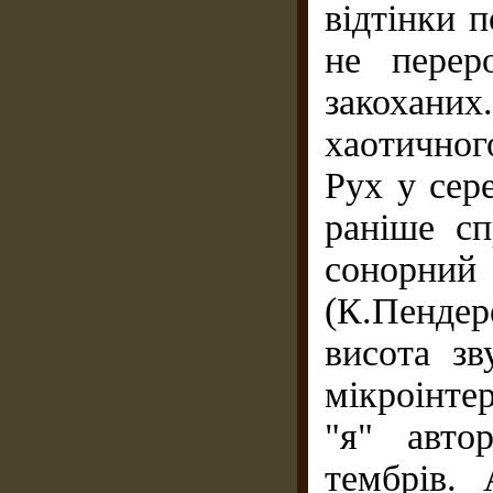
відтінки п
не перер
закоханих
хаотичного
Рух у сер
раніше сп
сонор
(К.Пендер
висота зв
мікроінте
"я" авто
тембрів. 