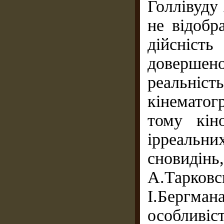
Голлівуду
не відобр
дійсніст
довершен
реальніст
кінематог
тому кін
ірреальн
сновид
А.Тарков
І.Бергман
особливіс