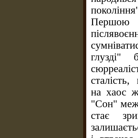
поколінн
Першою с
післявоє
сумніват
глузді" 
сюрреаліс
сталість,
на хаос ж
"Сон" меж
стає зри
залишаєть