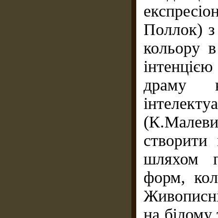
експресі
Поллок) з
кольору в
інтенцією
драму 
інтелекту
(К.Малев
створити
шляхом п
форм, кол
Живописні
на білому