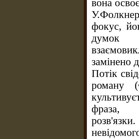
вона осво
У.Фолкнер
фокус, йо
думок 
взаємовик
замінено 
Потік сві
роману (
культиву
фраза, н
розв'язк
невідомо