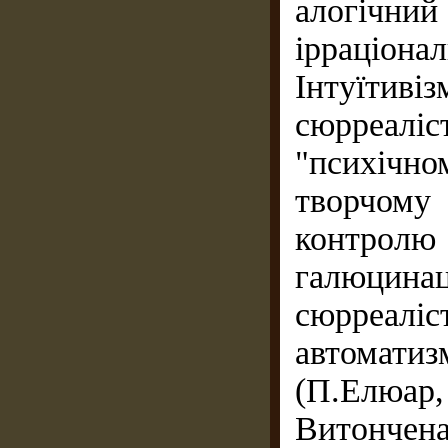
алогічний
ірраціонал
Інтуїтиві
сюрреал
"психічн
творчому
контролю
галюцин
сюрреа
автоматиз
(П.Елюар,
Витончена