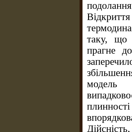
подолання 
Відкри
термодина
таку, що 
прагне до
заперечи
збільшенн
модель 
випадково
плинності
впорядков
Дійсніст