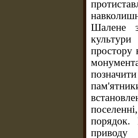
протис
навколиш
Шалене з
культури
простору 
монумент
позначити
пам'ятн
встанов
поселен
порядок. 
приводу