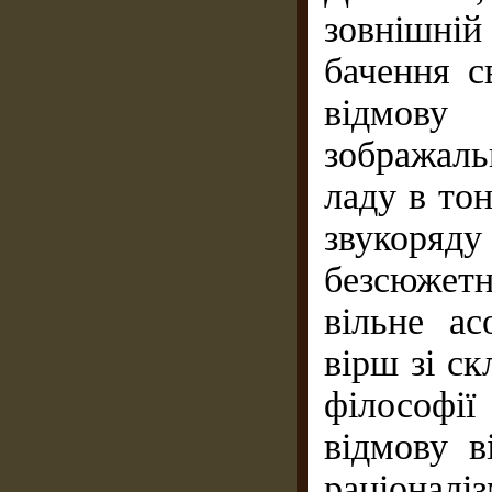
зовнішній
бачення с
відмову
зображал
ладу в тон
звукоряд
безсюжетн
вільне а
вірш зі с
філософі
відмову в
раціоналі