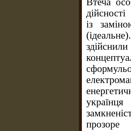
Втеча осо
дійсності
із замін
(ідеальн
здійсн
концепту
сформул
електрома
енергетич
україн
замкненіс
прозор