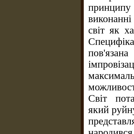
принципу
виконанні
світ як х
Специфіка
пов'яз
імпрові
максима
можливост
Світ пот
який руйну
представ
народивс