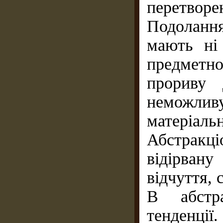
перетвор
Подоланн
мають ні 
предмет
прориву 
неможли
матеріальн
Абстракці
відірвану
відчуття,
В абстра
тенденц