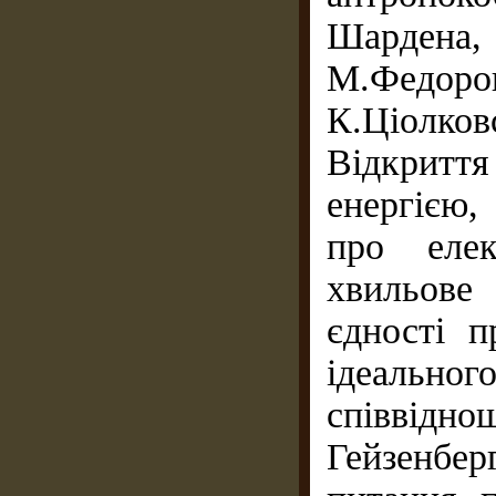
Шардена
М.Федо
К.Ціолков
Відкриття
енергією,
про елек
хвильове
єдності п
ідеально
співвід
Гейзенбер