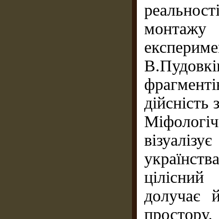
реальнос
монтажу 
експериме
В.Пудовкі
фрагменті
дійсність
Міфологі
візуалі
українств
цілісний
долучає й
простору.