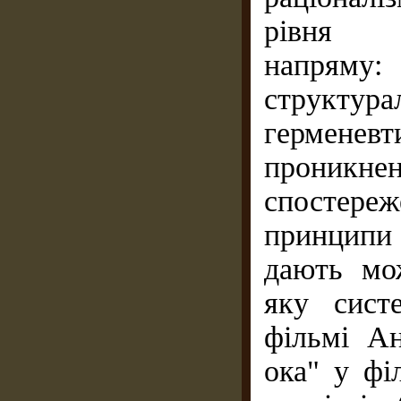
рівня с
напряму: 
структур
герменевт
проникне
спостере
принципи 
дають мо
яку сист
фільмі Ан
ока" у фі