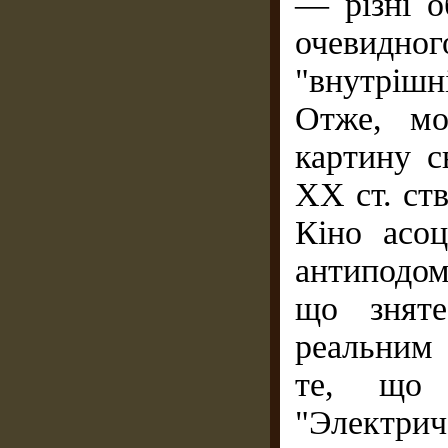
— різні о
очевидно
"внутрішн
Отже, мо
картину с
XX ст. ст
Кіно асоц
антиподом
що зняте
реальним 
те, що 
"Электрич