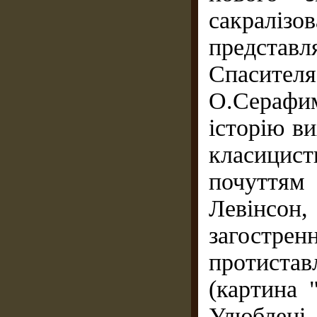
сакралізо
предста
Спасит
О.Сераф
історію ви
класицист
почуттям
Левінсо
загост
протиста
(картина 
Улюблені