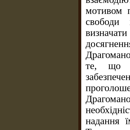
мотивом п
свободи 
визначат
досягненн
Драгомано
те, що 
забезпе
проголо
Драгома
необхідні
надання ї