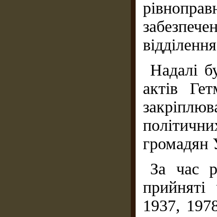
рівнопр
забезпеч
відділення
Надалі б
актів Гет
закріплю
політичн
громадян 
За час р
прийняті 
1937, 1978