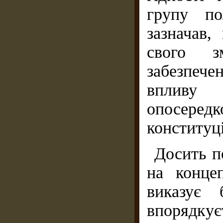
групу по
зазначав,
свого з
забезпечен
впливу 
опосеред
конституц
Досить п
на конце
виказує 
впорядкує