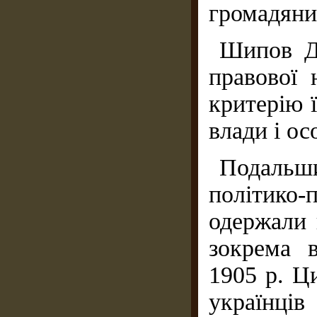
громадянин
Шипов Д.
правової
критерію 
влади і ос
Подаль
політико
одержали 
зокрема 
1905 р. Ц
українці