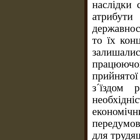
наслідки 
атрибут
державнос
то їх кон
залишали
працюючо
прийнятої 
з´їздом 
необхід
економіч
передумов
для трудя