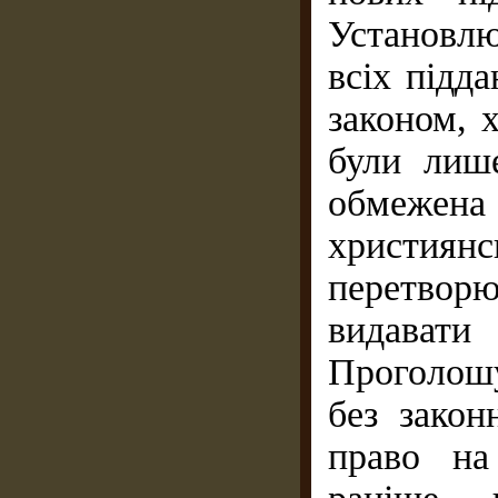
Установлю
всіх підда
законом, 
були лиш
обмежена
християн
перетворю
видавати
Проголош
без закон
право на