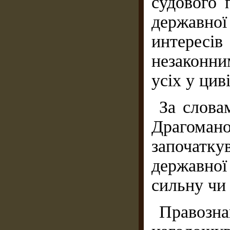
судового 
державної
интересі
незаконни
усіх у цив
За слова
Драгоман
започат
державно
сильну чи
Правоз