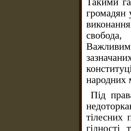
Такими га
громадян у
виконанн
свобода,
Важливи
зазнач
конститу
народних 
Під прав
недоторк
тілесних 
гідності 