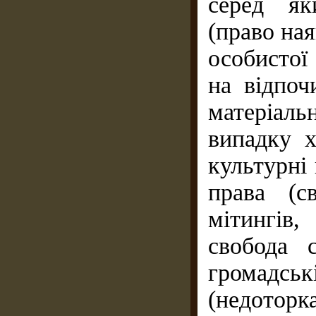
серед як
(право ная
особистої
на відпоч
матеріал
випадку х
культурні 
права (с
мітингів,
свобода 
громадськ
(недоторк