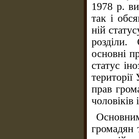
1978 р. в
так і обс
ній статус
розділи.
основні п
статус іно
території 
прав гром
чоловіків 
Основним
громадян 