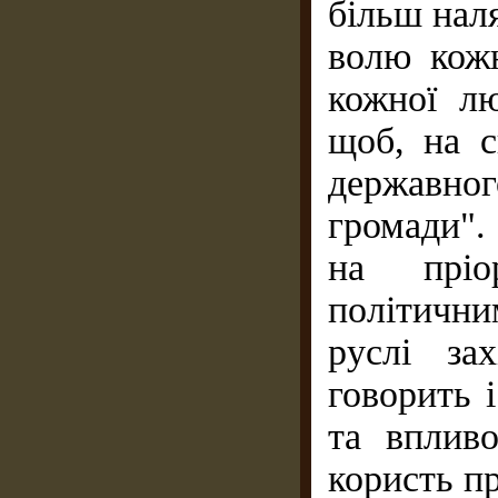
більш нал
волю кожн
кожної лю
щоб, на 
державног
громади".
на пріо
політични
руслі зах
говорить 
та впливо
користь пр