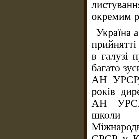
листуванн
окремим р
Україна а
прийнятті
в галузі 
багато зу
АН УРСР,
років дир
АН УРСР,
школи м
Міжнарод
СРСР у К