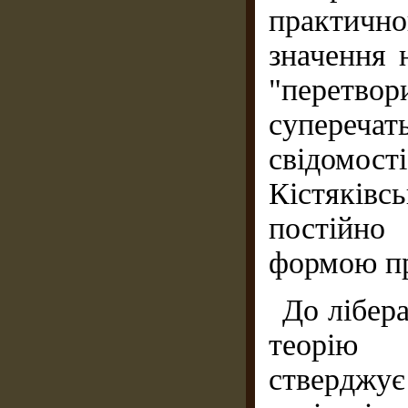
практичн
значення 
"перетвори
супереч
свідомост
Кістяків
постійно
формою пр
До лібер
теорію М
стверджу