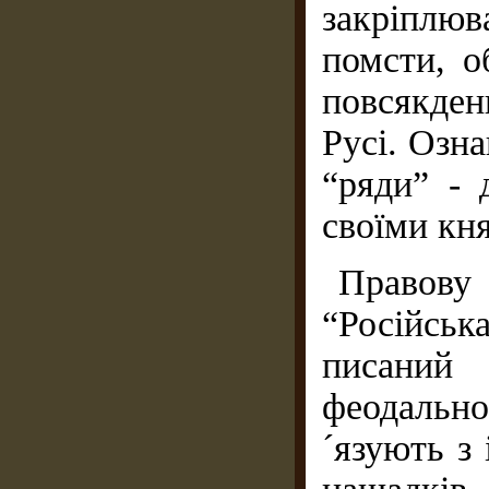
закріплюв
помсти, о
повсякде
Русі. Озн
“ряди” - 
своїми кн
Правову 
“Російськ
писаний 
феодальн
´язують з