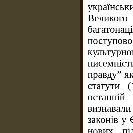
українськ
Великого
багатонац
поступов
культурно
писемніст
правду” я
статути (
останній
визнава
законів у
нових пі