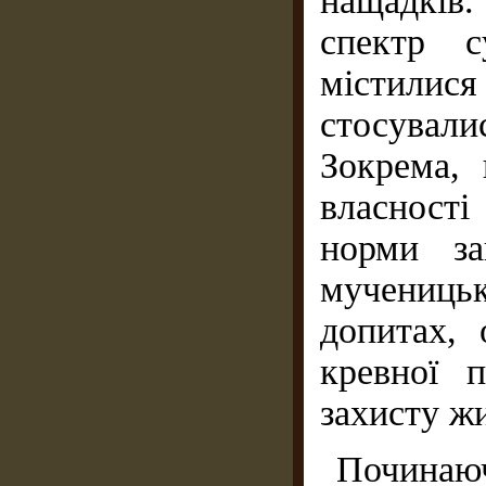
нащадків
спектр с
містили
стосували
Зокрема,
власності
норми за
мучениць
допитах, 
кревної п
захисту жи
Починаю