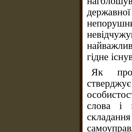
наголошу
держав
непору
невідчу
найважли
гідне існу
Як пров
стверджу
особистост
слова і 
складання
самоуправ