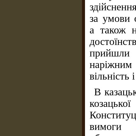
здійсненн
за умови 
а також 
достоїнст
прийшли 
наріжним
вільність і
В казаць
козацько
Конститу
вимоги 