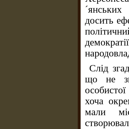
´янських
досить еф
політич
демокра
народовла
Слід згад
що не зн
особистої
хоча окре
мали мі
створюва