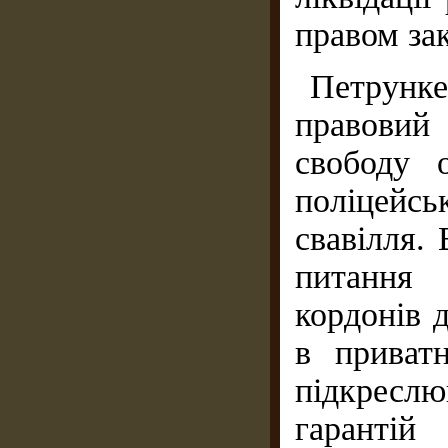
правом за
Петрунк
правовий
свободу о
поліцейс
свавілля.
питання
кордонів 
в приват
підкресл
гарантій