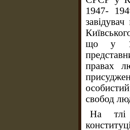
1947- 194
завідувач
Київськог
що у 19
представ
правах л
присудж
особистий
свобод лю
На тлі 
конститу