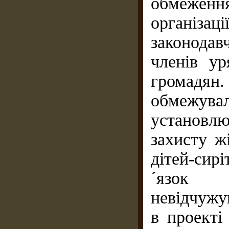
обмежен
організаці
законодавч
членів ур
громад
обмежув
установ
захисту жі
дітей-сир
´язок з
невідчужу
в проекті