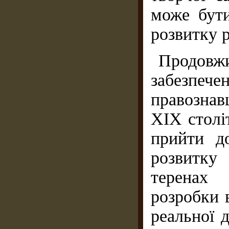
може бути
розвитку р
Продовжи
забезпеч
правознав
XIX столі
прийти д
розвитку
теренах 
розробки 
реальної 