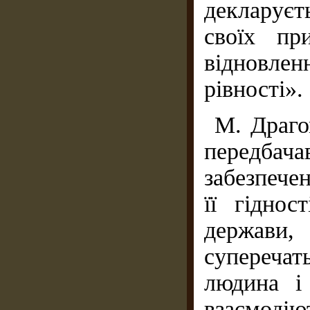
декларуєт
своїх пр
відновлен
рівності».
М. Драго
передбач
забезпече
її гіднос
держави, 
суперечат
людина і
взаємоді