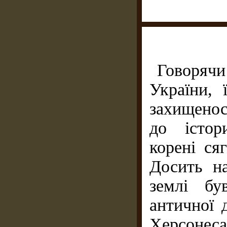
Говорячи
України, 
захищенос
до істор
корені ся
Досить на
землі бу
античної 
Херсонес