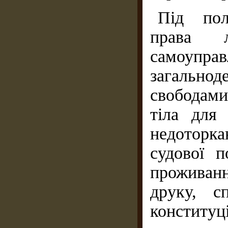
Під пол
права 
самоупра
загальн
свободами
тіла для 
недоторка
судової п
проживання
друку, с
конституц