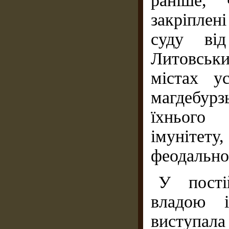
раніше,
закріплен
суду від
Литовськ
містах у
магдебур
їхнього
імунітет
феодальної
У пості
владою і
виступала