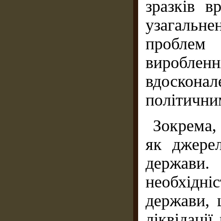
зразків в
узагальн
проблем
вироблен
вдоскон
політични
Зокрема,
як джере
держави.
необхідн
держави, 
ліквідаці