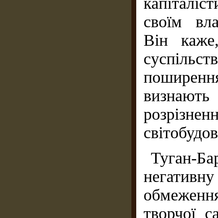
капіталіс
своїм вл
Він каже
суспільс
поширенн
визнають 
розрізн
світобудов
Туган-Ба
негатив
обмеженн
творчої с