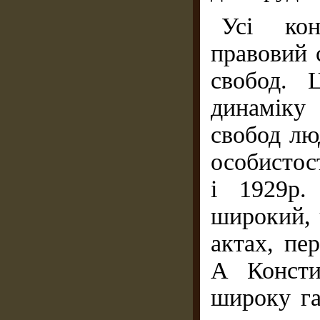
Усі кон
правовий с
свобод. 
динаміку
свобод лю
особистос
і 1929р.
широкий, 
актах, пе
А Консти
широку га