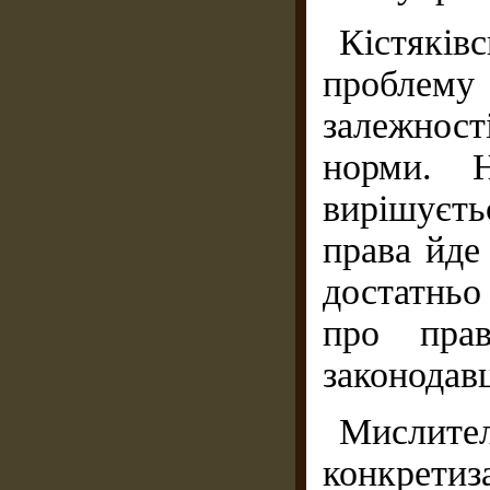
Кістяків
проблему
залежност
норми. 
вирішуєт
права йде
достатньо
про прав
законодав
Мислите
конкретиз