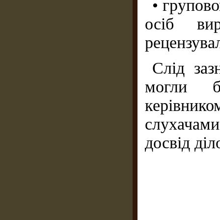
• групово
осіб вир
рецензувал
Слід заз
могли бу
керівник
слухачам
досвід діл