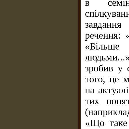
в семін
спілкува
завдання
речення: 
«Більше 
людьми...
зробив у с
того, це 
па актуал
тих поня
(наприкла
«Що таке 