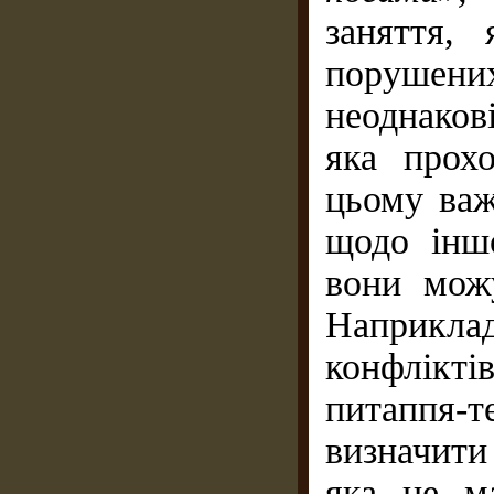
заняття,
порушених
неоднаков
яка прох
цьому важ
щодо іншо
вони мож
Наприкл
конфлікті
питаппя-т
визначити 
яка не м