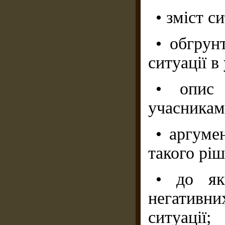
• зміст си
• обгрун
ситуації в
• опис 
учасникам
• аргуме
такого ріш
• до як
негативн
ситуації;