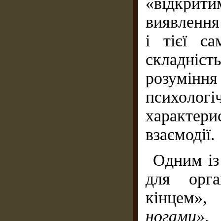
«відкрит
виявлення 
і тієї с
складніст
розумінн
психологі
характер
взаємодії.
Одним із
для орга
кінцем»
ногами»