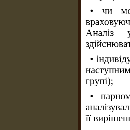
• чи мо
враховуюч
Аналіз у
здійснюва
• індивід
наступни
групі);
• парном
аналізува
її вирішен