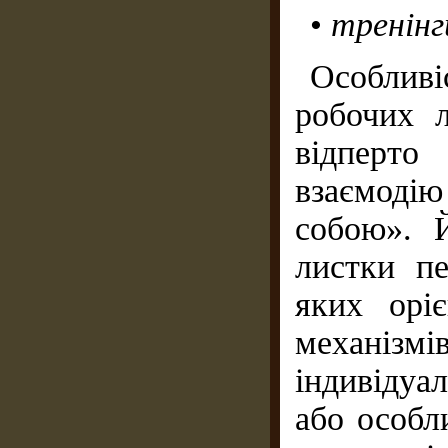
•
тренінг
Особливі
робочих л
відперто
взаємоді
собою». 
листки пе
яких орі
механізм
індивідуа
або особл