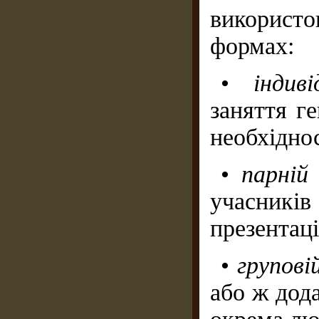
використ
формах:
•
індив
заняття ге
необхіднос
•
парні
учасник
презентац
•
групові
або ж дода