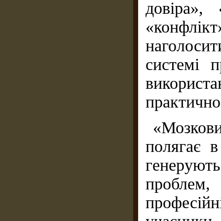
довіра»,
«конфлікт
наголосит
системі п
викорис
практично
«Мозкови
полягає в
генеруют
проблем,
професі