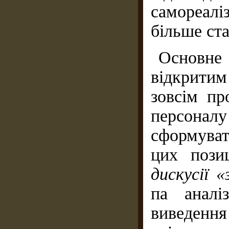
самореалі
більше ст
Основн
відкритим
зовсім пр
персоналу
сформуват
цих пози
дискусії 
па аналі
виведенн