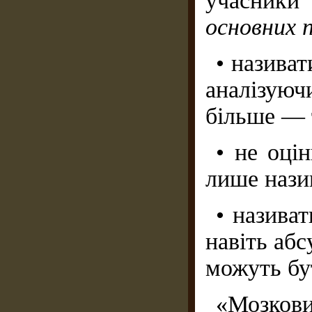
учасники
основних 
• називат
аналізуюч
більше — 
• не оцін
лише назив
• називат
навіть абс
можуть бут
«Моз