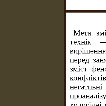
Мета змі
технік —
вирішенню
перед зан
зміст фен
конфлікт
негати
проаналіз
хологічні