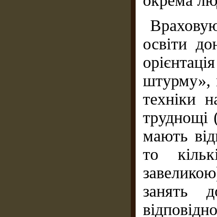
окрема лю
Враховую
освіти до
орієнтац
штурму», 
техніки н
труднощі 
мають від
то кільк
завеликою
занять д
відповід