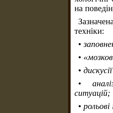
на поведін
Зазначе
техніки:
•
заповне
•
«мозков
•
дискусі
•
анал
ситуацій;
•
рольові 