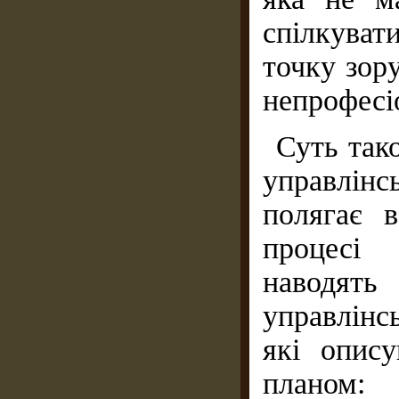
спілкуват
точку зор
непрофесі
Суть тако
управлін
полягає 
процесі 
наводя
управлінс
які опис
планом: