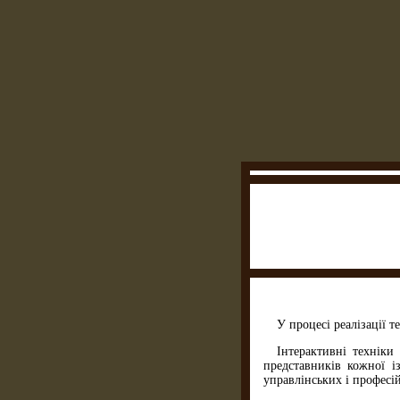
У процесі реалізації 
Інтерактивні техніки
представників кожної і
управлінських і професі