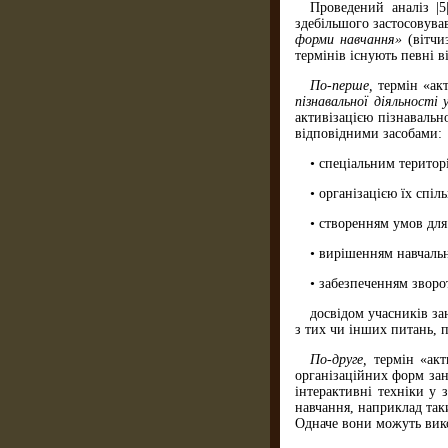
Проведений аналіз |5
здебільшого застосовува
форми навчання»
(вітч
термінів існують певні в
По-перше,
термін «ак
пізнавальної діяльності
активізацією пізнавальн
відповідними засобами:
• спеціальним територ
• організацією їх спіл
• створенням умов для
• вирішенням навчаль
• забезпеченням зворо
досвідом учасників з
з тих чи інших питань, п
По-друге,
термін «акт
організаційних форм зан
інтерактивні техніки у 
навчання, наприклад таки
Одначе вони можуть вик