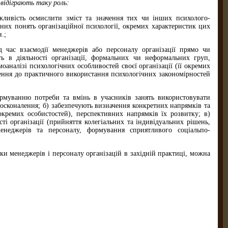
відіграють таку роль:
жливість осмислити зміст та значення тих чи інших психолого-
овних понять організаційної психології, окремих характеристик цих
.;
 час взаємодії менеджерів або персоналу організації прямо чи
ь в діяльності організації, формальних чи неформальних груп,
моаналізі психологічних особливостей своєї організації (її окремих
влення до практичного використання психологічних закономірностей
рмуванню потреби та вмінь в учасників занять використовувати
досконалення; б) забезпечують визначення конкретних напрямків та
 окремих особистостей), перспективних напрямків їх розвитку; в)
і організації (прийняття колегіальних та індивідуальних рішень,
менеджерів та персоналу, формування сприятливого соціальпо-
вки менеджерів і персоналу організацій в західній практиці, можна