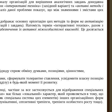
оналу організацій для вирішення аналогічних завдань донедавна
іни
«інтерактивні техніки»
(західний варіант) та
«активні методи і
аліз даної проблеми показує, що між значеннями і змістами цих
відображає основну орієнтацію цих методів та форм
на активізацію
цій і завдань). Натомість термін «інтерактивні техніки», разом з
абезпечення їх активної міжособистісної взаємодії.
Це досягається
підходу сприяє обміну думками, позиціями, цінностями,
ами, сформувати толерантне ставлення, усвідомити власну позицію
дділу) в будь-який момент її розвитку.
ці, частіше за все застосовується для відображення спеціальних
іки» має більш «локальний» характер, який проявляється в тому, що
 як спеціальна система цих елементів) інших організаційних форм
мунікативні, сепзитивні трепіпги, трепінги особистого росту тощо).