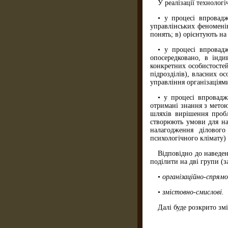
У реалізації технологі
• у процесі впрова
управлінських феноменів
понять; в) орієнтують на
• у процесі впрова
опосередковано, в інди
конкретних особистостей;
підрозділів), власних о
управління організаціями
• у процесі впровад
отримані знання з метою
шляхів вирішення пробле
створюють умови для наб
налагодження ділового
психологічного клімату) 
Відповідно до наведен
поділити на дві групи (з
•
організаційно-спрямо
•
змістовно-смислові.
Далі буде розкрито зм