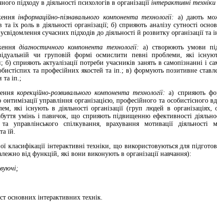
чного підходу в діяльності психологів в організації
інтерактивні техніки 
дження
інформаційно-пізнавального компонента технології:
а) дають мо
 та їх роль в діяльності організації; б) сприяють аналізу сутності осн
 усвідомлення сучасних підходів до діяльності й розвитку організації та ін
дження
діагностичного компонента технології:
а) створюють умови під
відуальній чи груповій формі осмислити певні проблеми, які існуют
 б) сприяють актуалізації потреби учасників занять в самопізнанні і са
собистіспих та професійних якостей та іп.; в) формують позитивне ста
 та іп.;
ження
корекційно-розвивального компонента технології:
а) сприяють фо
 онтимізації управління організацією, професійного та особистісного в
м, які існують в діяльності організації (груп людей в організаціях,
уття умінь і павичок, що сприяють підвищенню ефективності діяльност
 та управлінського спілкування, врахування мотивації діяльності 
та їй.
ої класифікації інтерактивні техніки, що використовуються для підгото
алежно від функцій, які вони виконують в організації навчання):
вуючі;
іст основних інтерактивних технік.