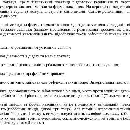
| показує, що у вітчизняній практиці підготовки керівників та перс
вся термін «активні методи та форми навчання». На перший погляд терм
изняний варіант) можуть виступати синонімами. Одначе детальніший ан
ідмінності.
тивні методи та форми навчання» відповідно до вітчизняних традицій 
 учасників заняття
(шляхом постановки та розв´язання проблемних ситуа
ої діяльності учасників занять, відображає також
орієнтацію занять на з
іальним розміщенням учасників заняття;
ьної діяльності в діадах та малих групах;
 реалізації різних видів вербального та певербальпого спілкування;
них і реальних професійних проблем;
тного зв´язку, здійсненням рефлексії занять тощо. Використання такого 
анять, дає можливість ознайомитися з різними, часто протилежними думк
рийняти певні рішення, які є актуальними для організації (її окремого ві
ивні методи та форми навчання», як це прийнято у вітчизняній практи
ять (проблемні лекції, ділові ігри тощо). Але термін «інтерактивні техн
західній практиці можуть використовуватися як
складові елементи
(або
х як навчальні треніпги-есміпари, соціальио-пси-хологічні трепіпги (ко
ористовуватися й окремо.