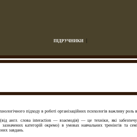
ПІДРУЧНИКИ
технологічного підходу в роботі організаційних психологів важливу роль в
 (від англ. слова interaction — взаємодія) — це техніки, які забезпе
з зазначених категорій окремо) в умовах навчальних тренінгів та сем
йних завдань.