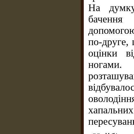
На думку
бачення
допомогою
по-друге,
оцінки в
ногами.
розташув
відбувало
оволодін
хапальни
пересуван