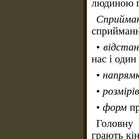
людиною п
Сприйм
сприйманн
•
відстан
нас і один
•
напрямк
•
розмірі
•
форм
пр
Головну
грають кін