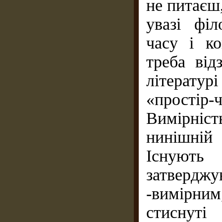
не питаєш,
увазі фі
часу і к
треба від
літерату
«простір
Вимірніс
нинішній
Існуют
затвердж
-вимірним
стисну