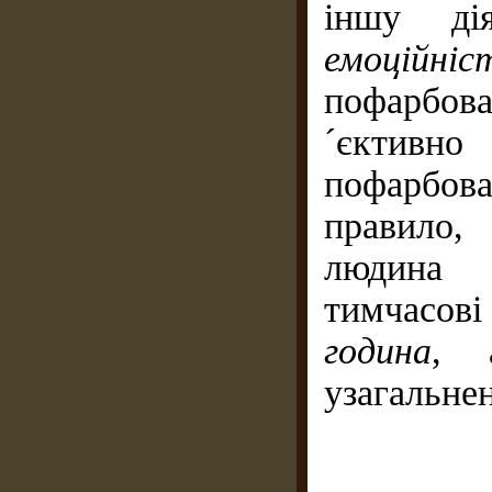
іншу ді
емоційні
пофарбов
´єктивно
пофарбов
правило,
людина 
тимчасов
година
, 
узагальнен