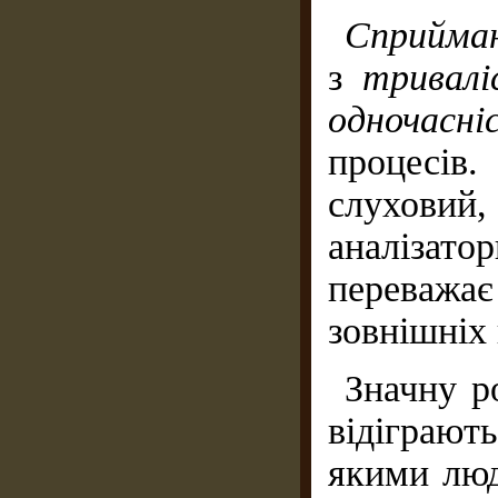
Сприйман
з
тривалі
одночасн
процесі
слуховий
аналізато
переважає
зовнішніх 
Значну р
відіграют
якими люд