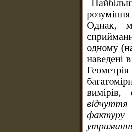
Найбіл
розуміння
Однак, м
сприйманн
одному (на
наведені в
Геометрі
багатомі
вимірів,
відчуття
фактуру
(
утриманн