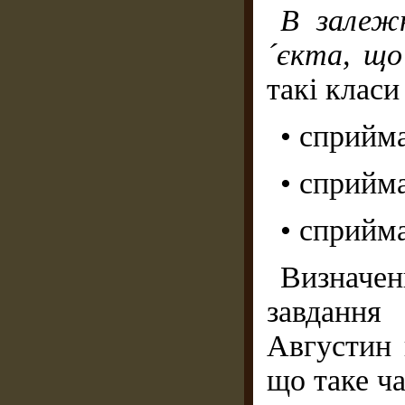
В залежн
´єкта, щ
такі клас
• сприйм
• сприйм
• сприйм
Визначе
завдання
Августин 
що таке ча