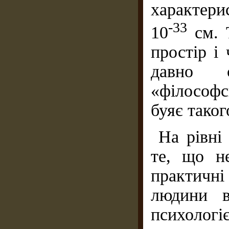
характери
-33
10
см. 
простір і
давно с
«філософс
буяє тако
На рівні
те, що н
практичні 
людини в
психолог