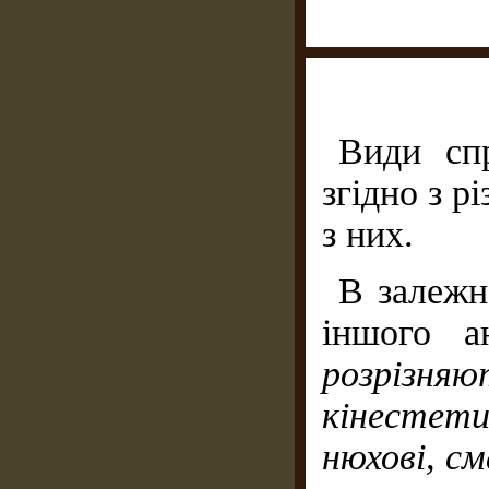
Види сп
згідно з р
з них.
В залежн
іншого а
розрізняю
кінестети
нюхові, см