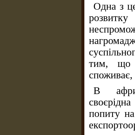
Одна з ц
розвитку
неспромож
нагрома
суспільно
тим, що
споживає, 
В афри
своєрідн
попиту на
експорто