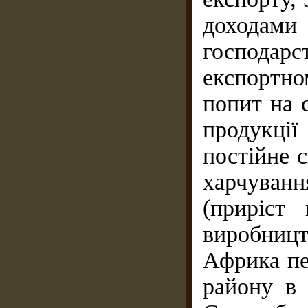
доходами
господар
експортно
попит на 
продукці
постійне 
харчуванн
(приріст
виробниц
Африка пе
району в 