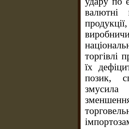
удару по 
валютні 
продукції
виробнич
націонал
торгівлі 
їх дефіци
позик, с
змусила
зменше
торговель
імпортоз