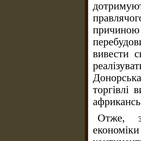
дотримуют
правлячог
причиною
перебудо
вивести с
реалізув
Донорська
торгівлі 
африканськ
Отже, з
економі