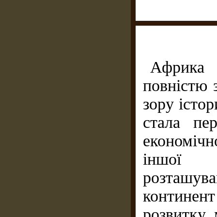
Африка
повністю 
зору істор
стала пе
економічно
іншої 
розташу
континен
розвитку 