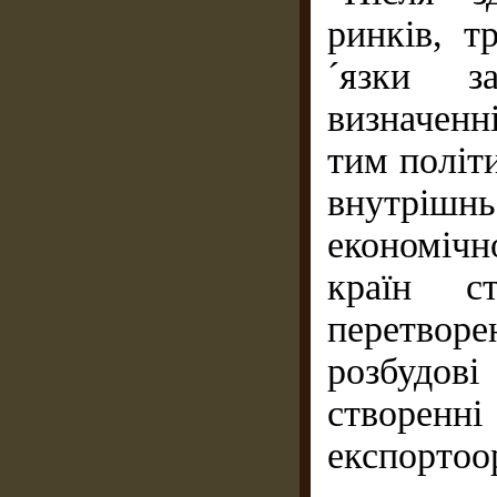
ринків, т
´язки з
визначенн
тим політ
внутріш
економічн
країн с
перетвор
розбудові
створен
експортоо