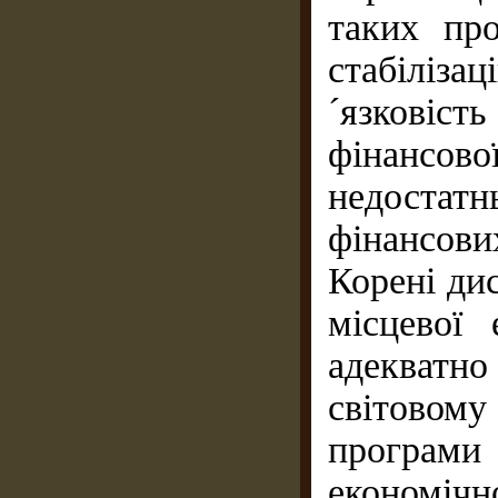
таких пр
стабіліз
´язковіс
фінансов
недостат
фінансов
Корені ди
місцевої
адекватн
світовом
програми
економічн