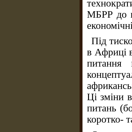
технократ
МБРР до 
економічні
Під тиск
в Африці в
питання 
концепт
африкансь
Ці зміни 
питань (бо
коротко- т