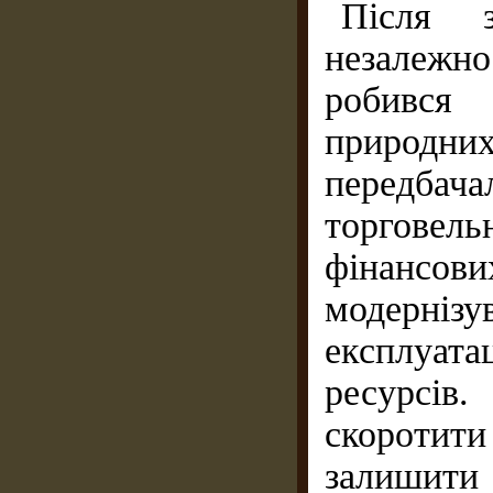
Після 
незалежно
робився
природн
передба
торговел
фінансов
модерніз
експлуат
ресурсів
скоротити
залишити 