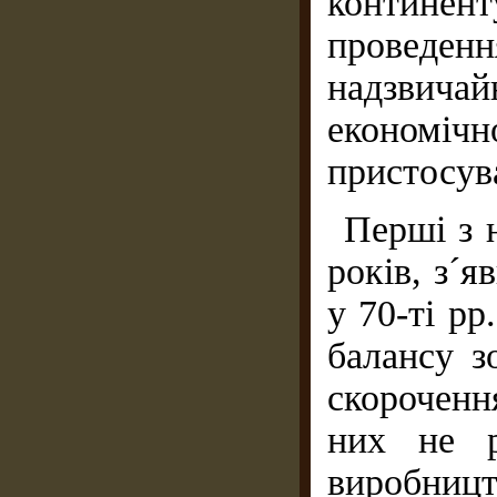
контине
проведен
надзвич
економіч
пристосув
Перші з н
років, з´
у 70-ті pp
балансу з
скороченн
них не р
виробництв