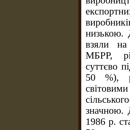
виробни
експорт
виробник
низькою. 
взяли на
МБРР, рі
суттєво п
50 %), р
світов
сільськог
значною. 
1986 р. ст