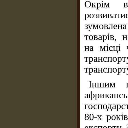
Окрім в
розвивати
зумовлена
товарів, 
на місці 
транспор
транспорт
Іншим п
африкан
господарс
80-х рокі
експорту,