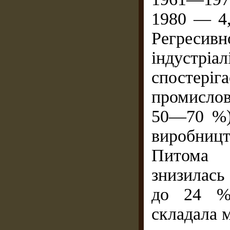
1980 — 4
Регресив
індустрі
спостеріг
промисло
50—70 %)
виробницт
Питома в
знизилась
до 24 %)
складала 