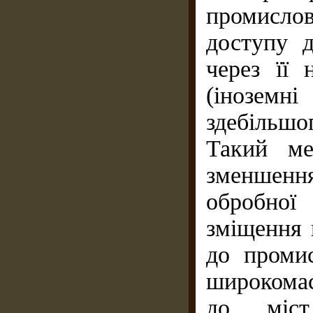
промисло
доступу д
через її 
(іноземн
здебільшо
Такий мет
зменшенн
обробної
зміщення 
до проми
широкомас
до міст