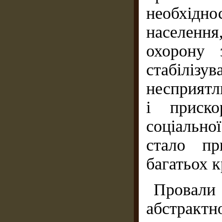
необхідно
населення
охорону 
стабілізу
несприятл
і приско
соціально
стало пр
багатьох к
Провал
абстракт