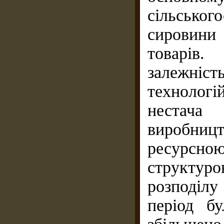
сільсько
сировин
товарів.
залежність
технологі
нестача
виробни
ресурсн
структур
розподілу
період бу