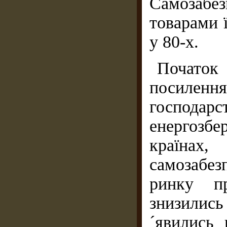
Самозаб
товарами ї
у 80-х.
Початок 
посиленн
господарс
енергозбе
країнах
самозабе
ринку пр
знизились
´явились 