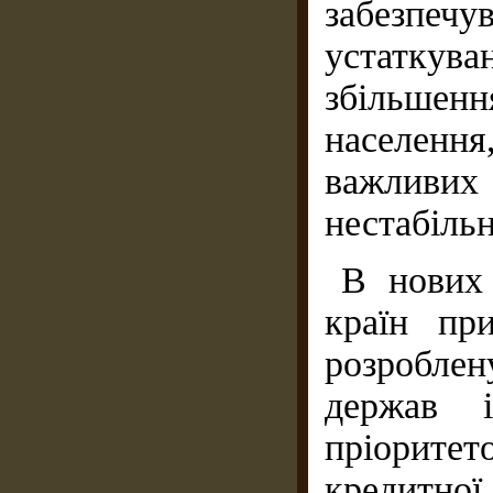
забезпеч
устаткува
збільшенн
населення
важливих
нестабільн
В нових
країн пр
розроблен
держав і
пріорите
кредитної