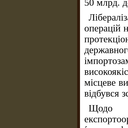
50 млрд. д
Ліберал
операцій 
протекціо
державно
імпортоз
високояк
місцеве в
відбувся з
Щод
експортоо