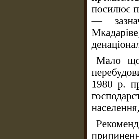
посилює по
— зазна
Мкадарі
денаціонал
Мало що
перебудов
1980 р. п
господар
населення,
Рекомен
припинен