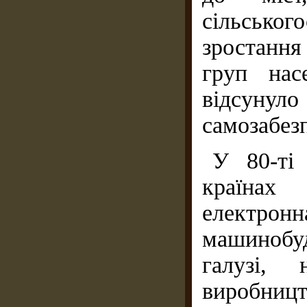
сільсько
зростання
груп нас
відсун
самозабез
У 80-ті
країнах 
електр
машинобуд
галузі, 
виробницт