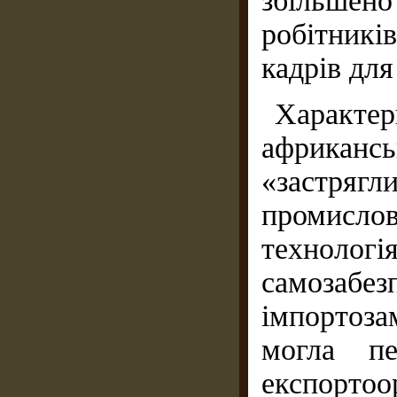
збільше
робітникі
кадрів дл
Характ
африканс
«застря
промис
технол
самозабез
імпортоз
могла п
експорт