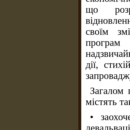
що розр
відновленн
своїм зм
програм 
надзвичай
дії, стих
запровадж
Загалом 
містять та
• заохоч
девальвац