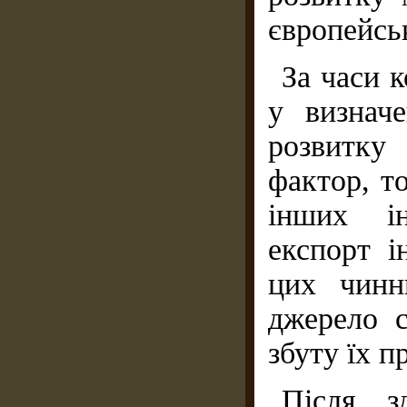
європейськ
За часи 
у визначе
розвитку
фактор, т
інших ін
експорт і
цих чинн
джерело 
збуту їх п
Після зд