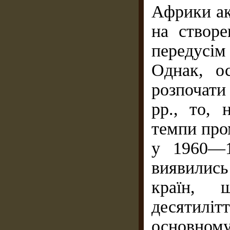
Африки ак
на створе
передусі
Однак, о
розпочати
pp., то, 
темпи про
у 1960—1
виявились
країн, 
десятиліт
основном