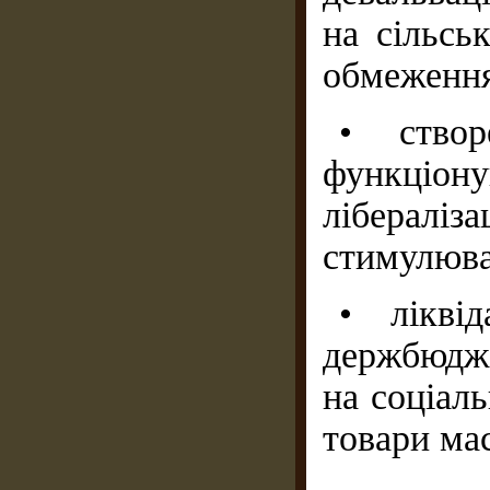
на сільсь
обмеження
• ство
функціону
лібераліз
стимулюва
• лікві
держбюдже
на соціаль
товари ма