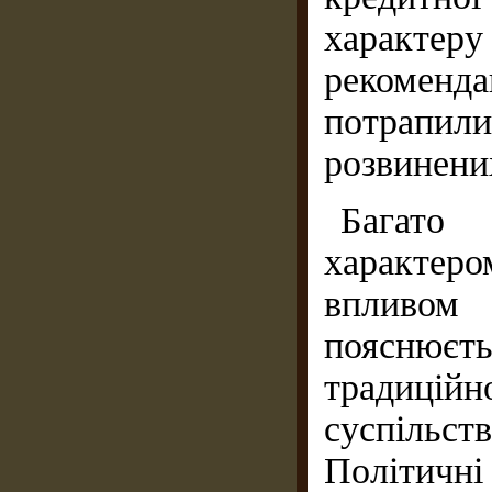
характеру
рекоменда
потрапи
розвинени
Багато
характером
впливом 
пояснює
традиційн
суспільств
Політичн