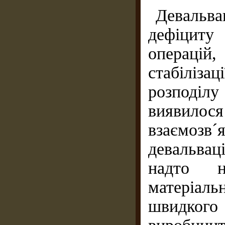
Девальва
дефіциту
операцій,
стабіліза
розподілу
виявилос
взаємозв´
девальвац
надто н
матеріал
швидкого