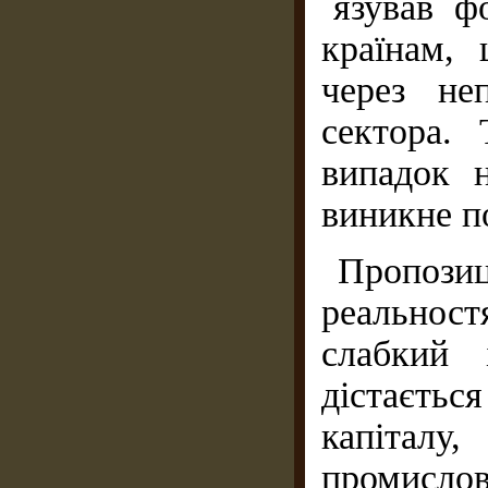
´язував ф
країнам,
через не
сектора. 
випадок 
виникне п
Пропози
реальност
слабкий 
дістаєть
капіталу
промисло