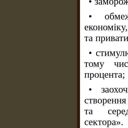
• заморож
• обме
економіку
та приват
• стимул
тому чис
процента;
• заохоч
створення
та сере
сектора».