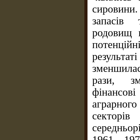
сировини
запасів 
родовищ 
потенці
результа
зменшилас
рази, зм
фінансові
аграрног
секторі
середньор
1961—197