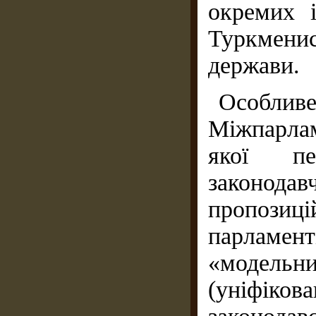
окремих 
Туркмени
держави.
Особлив
Міжпарла
якої пе
законодав
пропозиці
парламен
«модель
(уніфік