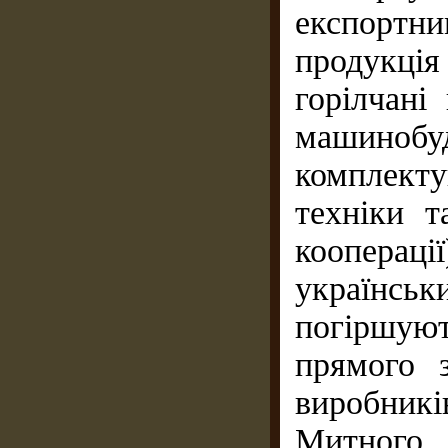
експорт
продукція
горілчані 
машино
комплект
техніки 
коопераці
українськ
погіршу
прямого 
виробник
Митного 