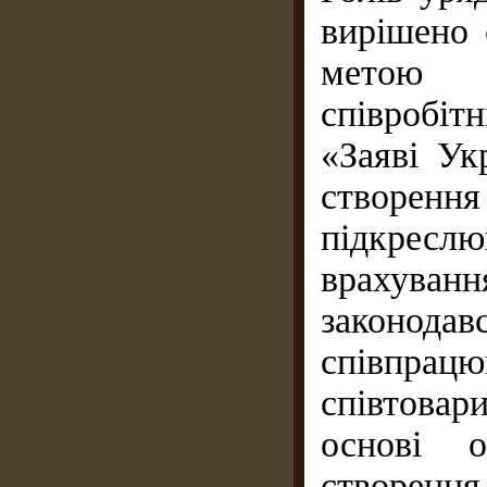
вирішено 
метою 
співробіт
«Заяві Ук
створе
підкрес
врахува
законода
співпр
співтовар
основі о
створенн