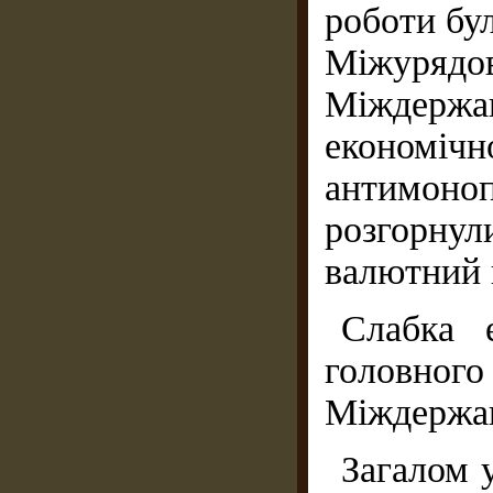
роботи бул
Міжуряд
Міждерж
економіч
антимоно
розгорнул
валютний 
Слабка 
головног
Міждержав
Загалом 