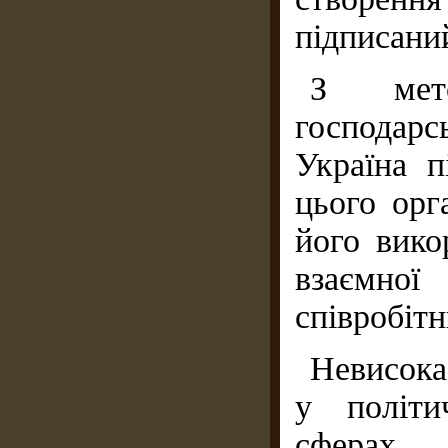
підписани
З мето
господарс
Україна 
цього орг
його вико
взаємно
співробітн
Невисока
у політи
сферах 