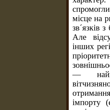
спромогл
місце на 
зв´язків з
Але відс
інших рег
пріоритет
зовнішньо
— найв
вітчизнян
отримання
імпорту (