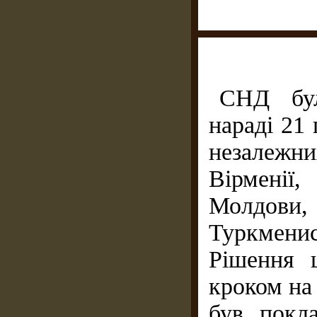
СНД бул
нараді 21
незалежни
Вірменії
Молдов
Туркмени
Рішення 
кроком на 
був покл