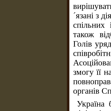
вирішува
´язані з д
спільних 
також від
Голів уряд
співробіт
Асоційов
змогу її 
повноправ
органів С
Україна 