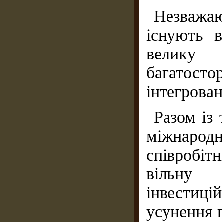
Незважа
існують 
велику
багатос
інтегрова
Разом із
міжнарод
співробі
вільну 
інвестиц
усунення 