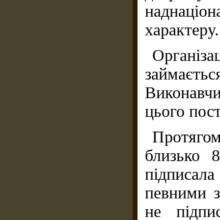
наднаціо
характеру.
Органі
займається
Виконавчи
цього пос
Протягом
близько 
підписала
певними з
не підпи