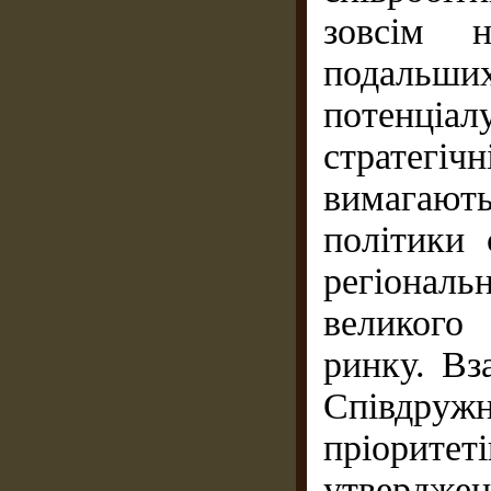
зовсім н
подальши
потенціал
стратегіч
вимагают
політики 
регіонал
великого
ринку. Вз
Співдружн
пріорите
утвердж