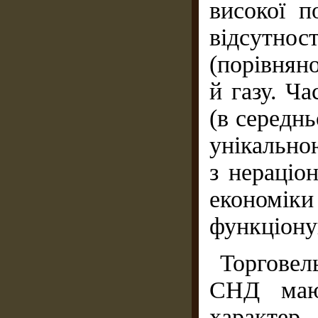
високої п
відсутнос
(порівнян
й газу. Ча
(в середн
унікально
з нераціо
економіки
функціону
Торговел
СНД мают
характер