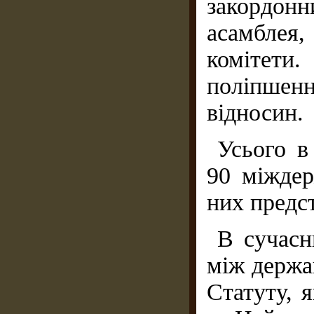
закордон
асамблея,
комітет
поліпшенн
відносин.
Усього в
90 міждер
них предс
В сучасн
між держа
Статуту, 