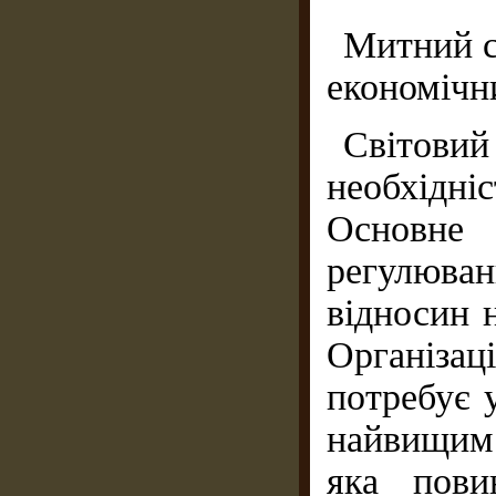
Митний с
економічн
Світовий
необхідніс
Основне
регулюва
відносин н
Організ
потребує 
найвищим 
яка пови