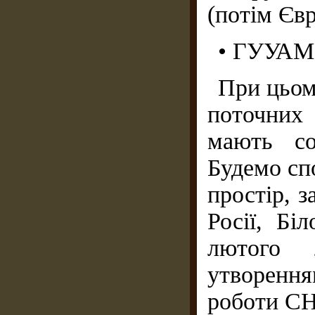
(потім Єв
• ГУУАМ
При цьом
поточних
мають соц
Будемо сп
простір, 
Росії, Бі
лютого 
утворенн
роботи СН