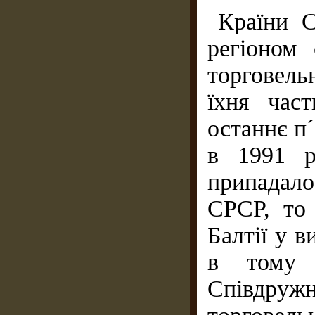
Країни 
регіоном 
торговел
їхня час
останнє п
в 1991 р
припадало
СРСР, то
Балтії у в
в тому
Співдру