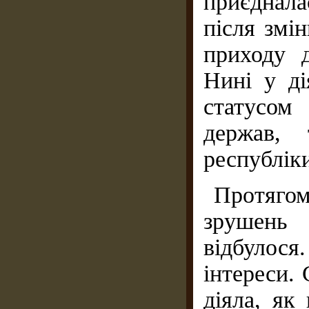
приєднал
після змі
приходу 
Нині у ді
статусом
держав, 
республіки
Протягом
зрушень 
відбулося
інтереси.
діяла, як