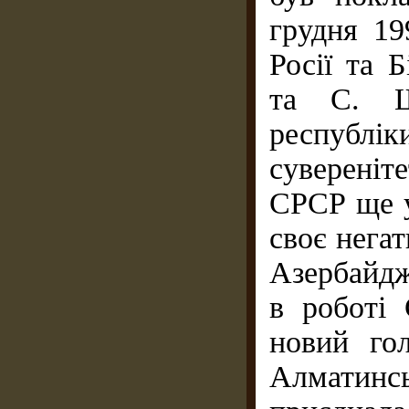
грудня 19
Росії та 
та С. Шу
республі
суверені
СРСР ще у
своє негат
Азербайдж
в роботі
новий го
Алматин