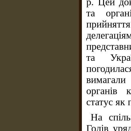
р. Цей до
та орган
прийнятт
делега
представ
та Укра
погодилас
вимагали
органів 
статус як 
На спіль
Голів уря