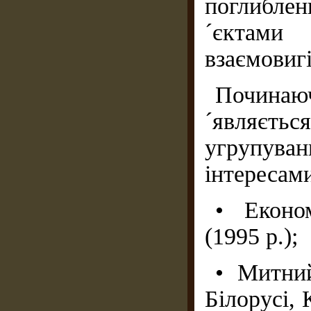
поглибле
´єктами 
взаємовигі
Починаюч
´являєть
угрупув
інтересами
• Еконо
(1995 p.);
• Митний
Білорусі, 