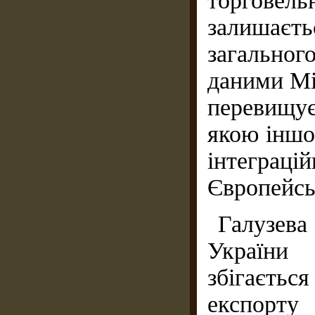
торгове
залишаєт
загальног
даними Мі
перевищує
якою іншо
інтегр
Європейсь
Галузева
України
збігаєть
експорт