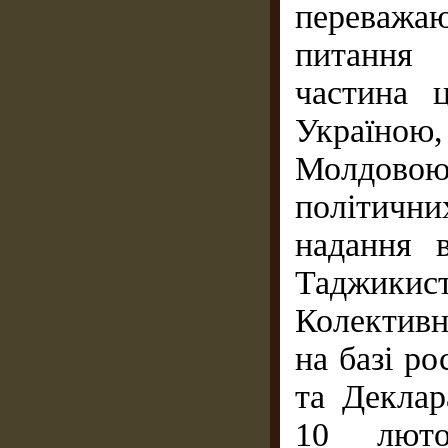
переважа
питання 
частина 
Україно
Молдовою,
політични
надання в
Таджик
Колективн
на базі ро
та Деклар
10 люто