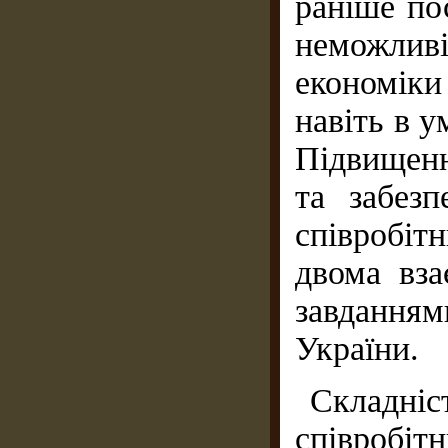
раніше по
неможлив
економіки
навіть в у
Підвищенн
та забезп
співробіт
двома вз
завданням
України.
Складні
співробіт