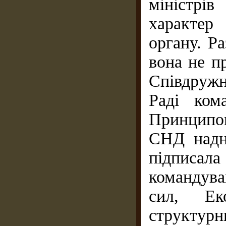
міністрі
характер 
органу. Ра
вона не п
Співдружн
Раді ком
Принципов
СНД надна
підписала
командув
сил, Ек
структур