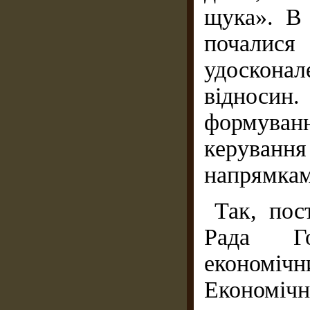
щука». В 
почалися
удоскона
відносин
формуван
керува
напрямкам
Так, пос
Рада Го
економічн
Економі