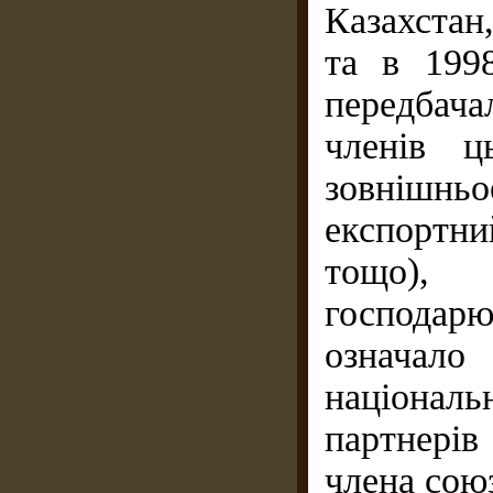
Казахстан
та в 199
передбач
членів 
зовнішньо
експортн
тощо),
господар
означал
націонал
партнерів
члена сою