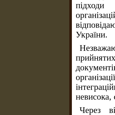
підходи 
організа
відповіда
України.
Незваж
прийня
документів
організ
інтеграц
невисока, 
Через ві