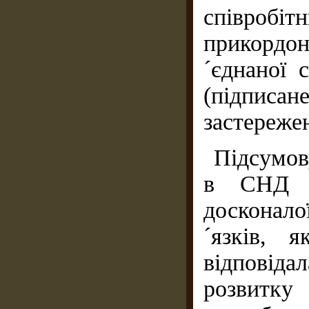
співро
прикордо
´єднаної 
(підписа
застережен
Підсумов
в СНД д
досконало
´язків, 
відповід
розвитк