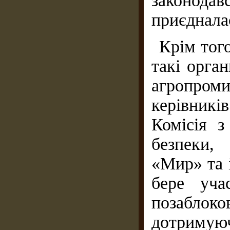
законода
приєднала
Крім тог
такі орга
агропро
керівникі
Комісія з
безпеки,
«Мир» та і
бере уча
позабло
дотримую