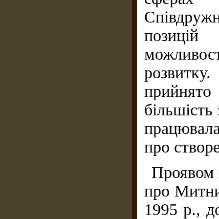
Співдружн
позицій 
можливо
розвитку
прийнято
більшість 
працювала
про створ
Проявом п
про Митни
1995 р., д