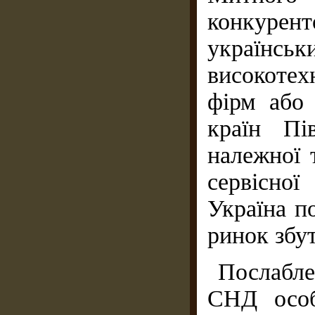
конкуре
українсь
високоте
фірм або
країн Пів
належної 
сервісно
Україна п
ринок збут
Послабл
СНД особ