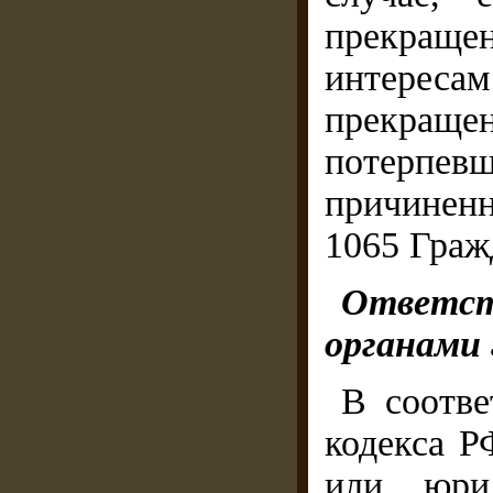
прекраще
интересам
прекращен
потерпе
причиненн
1065 Граж
Ответст
органами 
В соотве
кодекса Р
или юрид