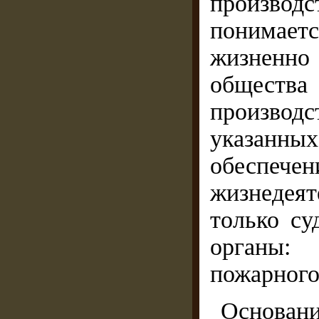
производ
понимае
жизненно
общест
производс
указанных
обесп
жизнедея
только су
органы: 
пожарного 
Основани