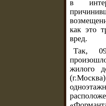
в интер
причинив
возмещени
как это т
вред.
Так, 09
произош
жилого 
(г.Москва
одноэта
распол
«Формант