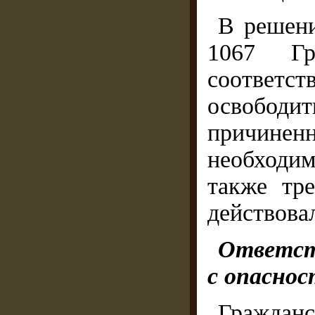
В решени
1067 Гр
соответ
освобод
причине
необходим
также тре
действова
Ответст
с опаснос
Гражданс