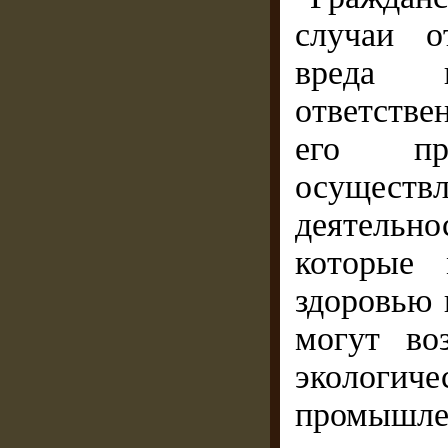
случаи о
вреда 
ответстве
его пр
осущест
деятельно
которые 
здоровью 
могут во
эколог
промышл