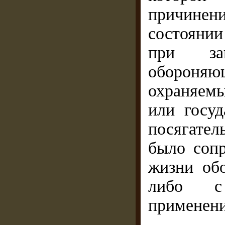
причинен
состояни
при за
обороня
охраняем
или госуд
посягател
было соп
жизни об
либо с 
применени