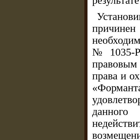
результат
Установи
причинен
необходим
№ 1035-Р
правовым 
права и о
«Форманта
удовлетв
данног
недейств
возмещени