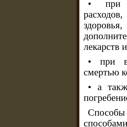
• при 
расходо
здоровья,
дополнит
лекарств и
• при в
смертью к
• а так
погребени
Способы
способами