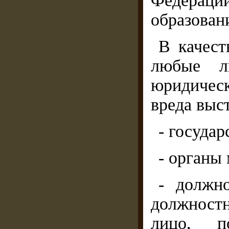
Федераци
образован
В качест
любые л
юридичес
вреда выс
- госуда
- органы
- должн
должност
лицо, п