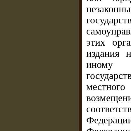
незакон
государст
самоупра
этих орг
издания 
иному
государс
местног
возмещен
соответ
Федераци