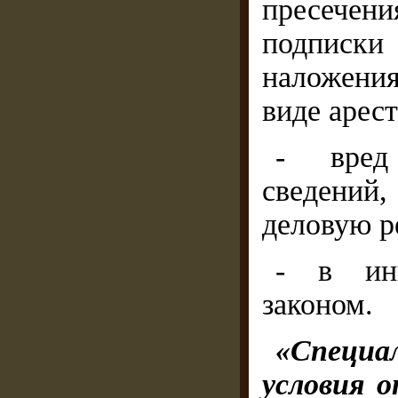
пресечен
подписк
наложения
виде арес
- вред
сведений,
деловую р
- в ины
законом.
«Специа
условия 