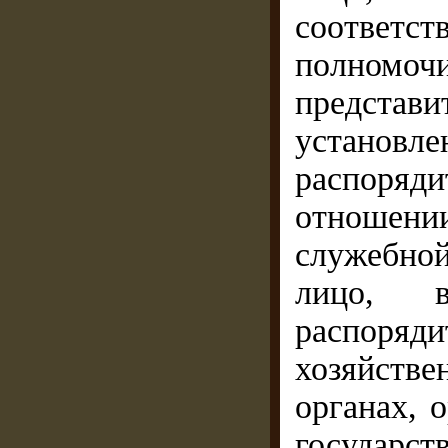
соотве
полномоч
представи
устано
распоря
отношен
служебно
лицо, в
распоряд
хозяйстве
органах, 
государ