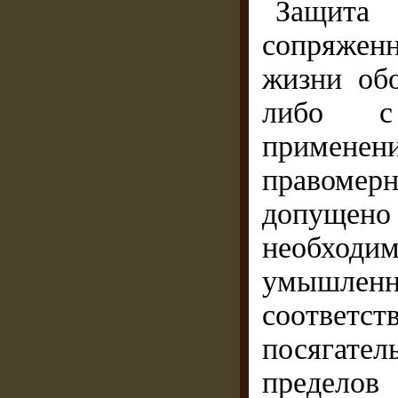
Защита
сопряжен
жизни об
либо с 
применен
правомер
допуще
необхо
умышле
соответс
посягател
пределов