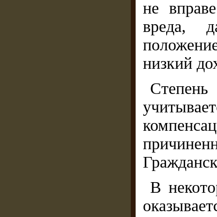
не вправ
вреда, д
положени
низкий дох
Степен
учитывае
компен
причиненн
Гражданск
В некото
оказывает