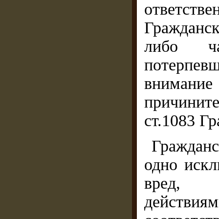
ответстве
Гражданск
либо ч
потерпевш
внимани
причините
ст.1083 Г
Граждан
одно искл
вред, п
действия