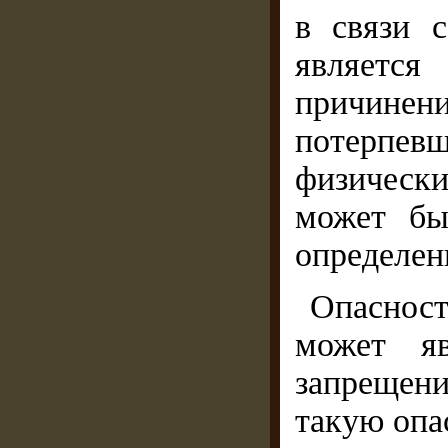
в связи 
являетс
причинен
потерпе
физически
может бы
определен
Опаснос
может я
запрещен
такую опа