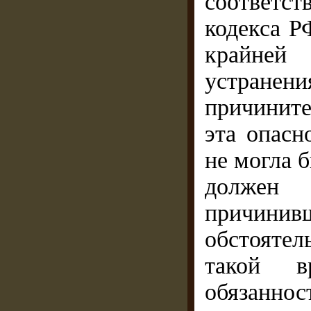
соответс
кодекса Р
крайней 
устранени
причините
эта опасн
не могла 
должен
причин
обстоятел
такой в
обязаннос