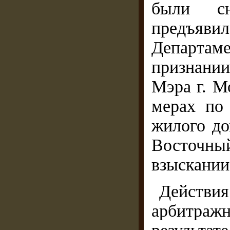
были сн
предъяв
Департа
признании
Мэра г. М
мерах по
жилого до
Восточны
взыскании
Действи
арбитраж