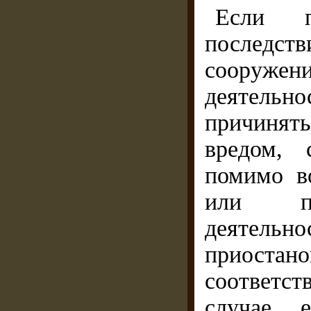
Если п
последст
сооружен
деятель
причиня
вредом, 
помимо в
или пре
деятельно
приоста
соответс
случае, 