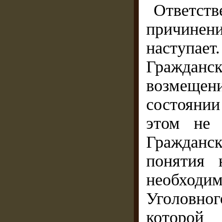
Ответс
причинен
наступает
Гражданс
возмеще
состоянии
этом не 
Гражданс
понятия 
необход
Уголовног
которой