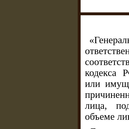
«Генера
ответстве
соответст
кодекса 
или имуще
причинен
лица, по
объеме ли