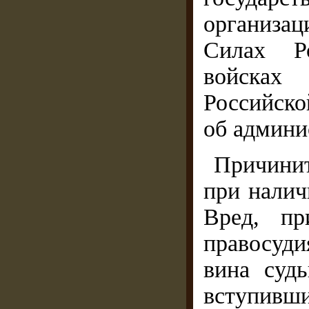
организа
Силах Ро
войсках
Российско
об админи
Причинит
при налич
Вред, пр
правосуд
вина судь
вступивши