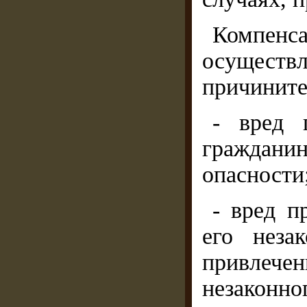
Компен
осущест
причинител
- вред 
граждан
опасности
- вред п
его неза
привлечен
незаконн