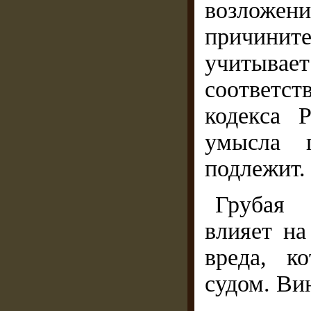
возлож
причинит
учитыва
соответс
кодекса 
умысла п
подлежит.
Грубая 
влияет на
вреда, к
судом. Ви