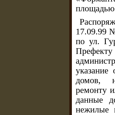
площадью 
Распор
17.09.99
по ул. Г
Префе
админист
указание 
домов, 
ремонту и
данные д
нежилые 