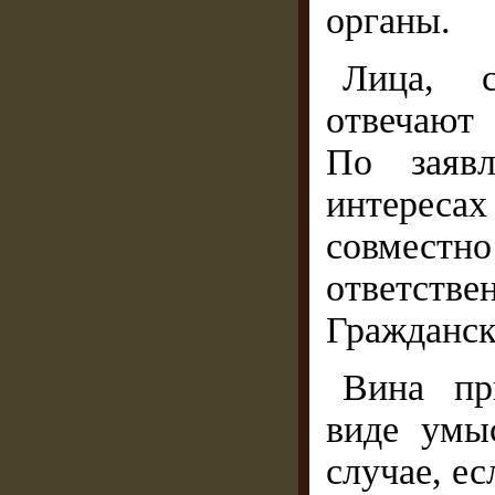
органы.
Лица, с
отвечают
По заяв
интереса
совмес
ответст
Гражданск
Вина пр
виде умы
случае, е