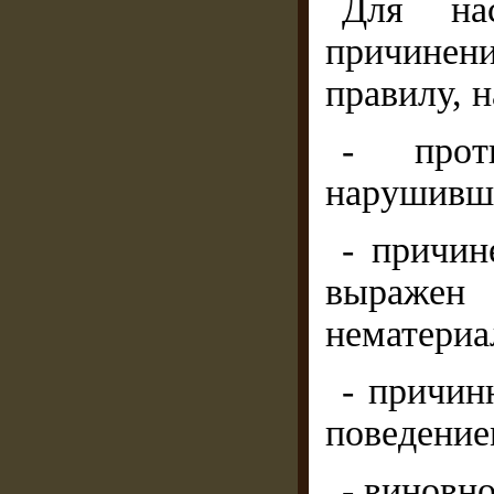
Для нас
причинен
правилу, 
- прот
нарушивше
- причин
выражен
нематериа
- причин
поведение
- виновн