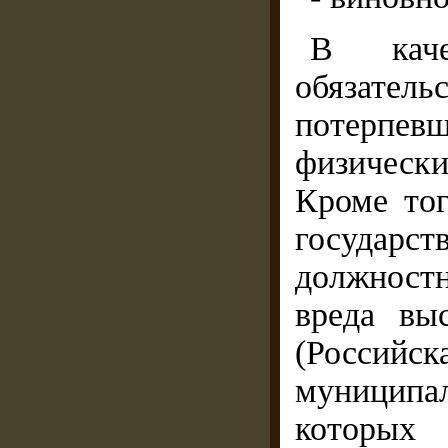
В каче
обязател
потерпе
физическ
Кроме тог
государс
должност
вреда вы
(Российс
муниципа
которых