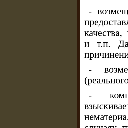
- возмещ
предоста
качества,
и т.п. Д
причинени
- возм
(реальног
- комп
взыскив
нематериа
случаях, 