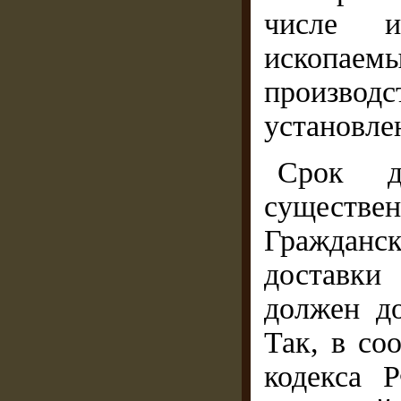
числе и
ископаем
производс
установле
Срок д
существен
Гражданс
доставки
должен до
Так, в со
кодекса 