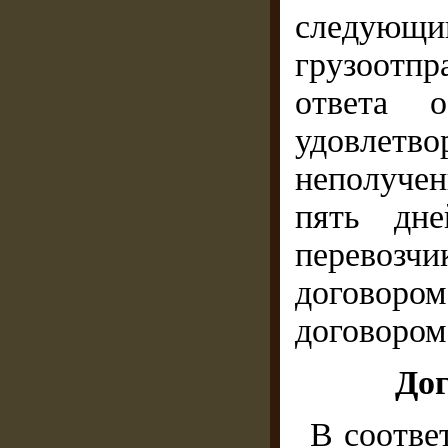
следующ
грузоотп
ответа 
удовлетв
неполучен
пять дне
перевозчи
договором
договором
Дог
В соответ