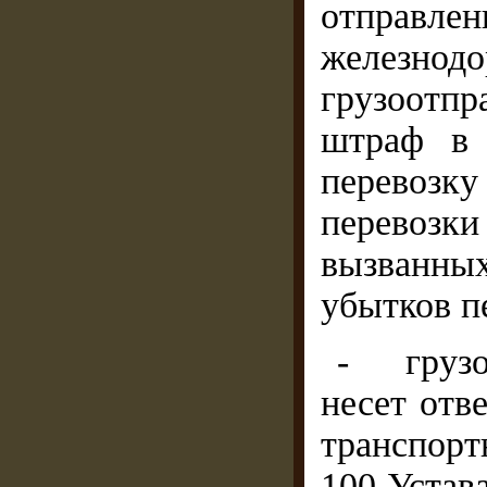
отправле
железнод
грузоотпр
штраф в 
перевозку 
перевозк
вызванн
убытков п
- грузо
несет отв
транспорт
100 Устав