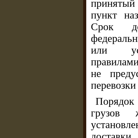
принятый
пункт на
Срок до
федераль
или уст
правилами
не преду
перевозки 
Порядок
грузов ж
установл
доставк