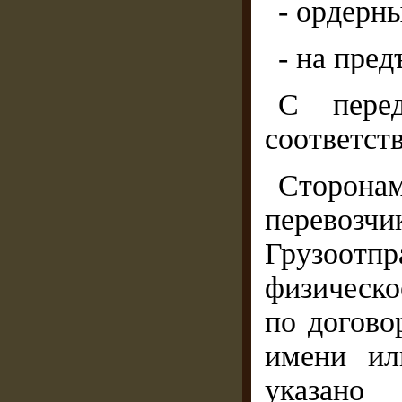
- ордерн
- на пред
С перед
соответст
Сторон
перево
Грузоот
физическо
по догово
имени ил
указано