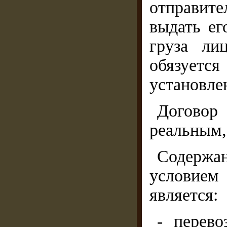
отправит
выдать ег
груза ли
обязуетс
установле
Догово
реальным,
Содержа
условие
является:
- перево