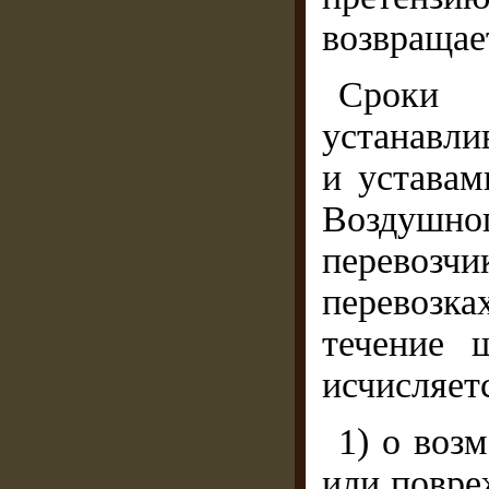
возвращае
Сроки 
устанавли
и уставам
Воздушн
перевозч
перевозк
течение 
исчисляет
1) о воз
или повре