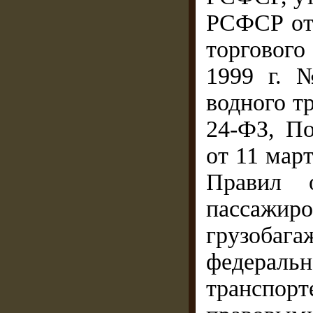
РСФСР от 
торговог
1999 г. 
водного т
24-ФЗ, П
от 11 мар
Правил о
пассажир
грузобага
федера
транспор