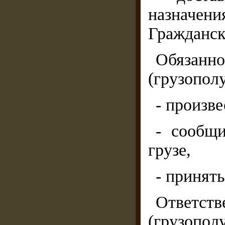
назначени
Гражданск
Обязан
(грузополу
- произве
- сообщ
грузе,
- принять
Ответс
(грузополу