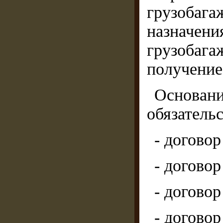
грузобага
назначени
грузоба
получение
Основа
обязатель
- договор
- договор
- договор
- договор