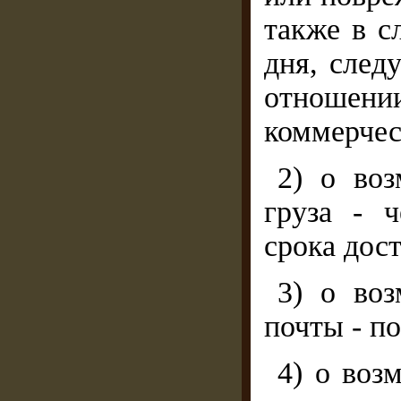
также в с
дня, след
отношени
коммерчес
2) о воз
груза - 
срока дост
3) о воз
почты - по
4) о воз