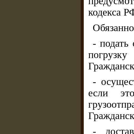
предусмо
кодекса Р
Обязанно
- подать
погрузку
Гражданск
- осущес
если эт
грузоотпра
Гражданск
- доста