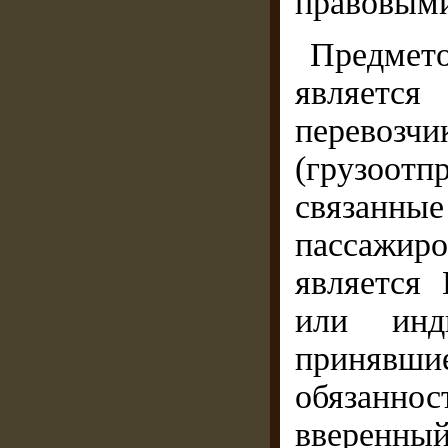
правовыми
Предмет
является
перевозч
(грузоот
связанные
пассажиро
является
или инди
принявшие
обязанн
вверенны