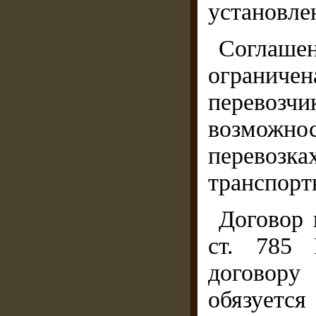
установле
Соглаш
ограничен
перевозчи
возможн
перевоз
транспорт
Договор 
ст. 785 
договору
обязует