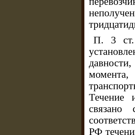
перевозчи
неполуче
тридцатид
П. 3 ст
установл
давност
момента, 
транспор
Течение 
связано 
соответст
РФ течени