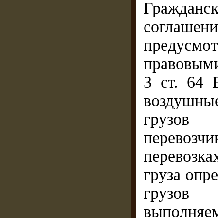
Гражданс
соглаше
предусм
правовыми
3 ст. 64 
воздушные
грузов 
перевоз
перевозка
груза опр
грузов 
выполня