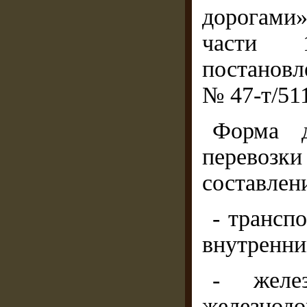
дорогами
части 
постановл
№ 47-т/51
Форма д
перевоз
составлен
- трансп
внутренни
- желе
железнодо