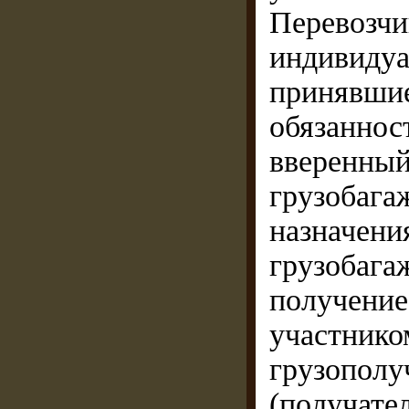
Перевоз
индивид
принявшие
обязанн
вверенны
грузобага
назначени
грузоба
получение
участник
грузопо
(получате