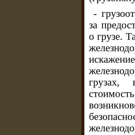
- грузоо
за предос
о грузе. Т
железно
искаж
железнод
грузах, 
стоимость
возникнов
безопасн
железнодо