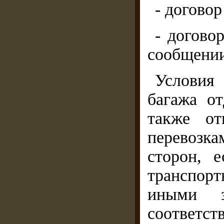
- догово
- догово
сообщении
Условия 
багажа о
также от
перевозк
сторон, 
транспор
иными з
соответ