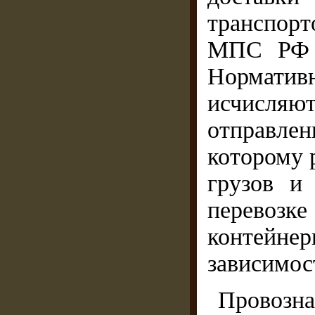
транспор
МПС РФ о
Нормати
исчисляю
отправле
которому 
грузов и
перевозке
контейн
зависимос
Провозна