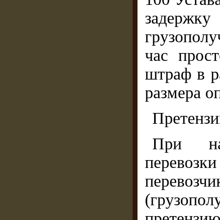
задержку
грузопол
час прост
штраф в р
размера о
Претензи
При на
перевозк
перевозчи
(грузопо
претенз