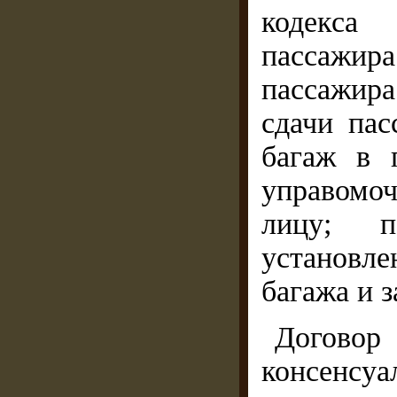
кодекса
пассажира
пассажира
сдачи пас
багаж в 
управомо
лицу; п
установле
багажа и з
Договор
консен