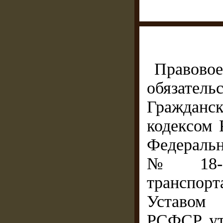
Правово
обязатель
Гражданс
кодексом 
Федеральн
№ 18-ФЗ
транспо
Уставом
РСФСР, у