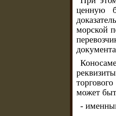
При этом
ценную б
доказате
морской п
перевозч
документа 
Коносам
реквизит
торговог
может бы
- именны