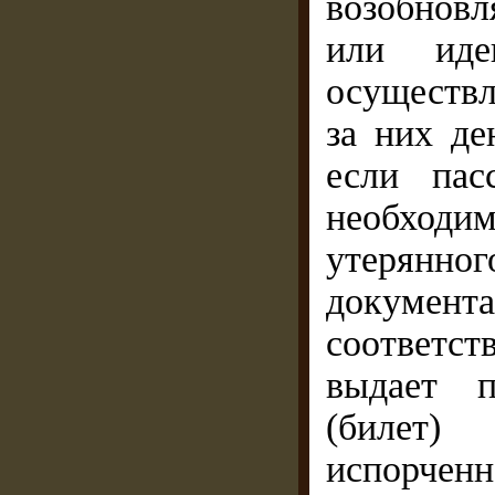
возобнов
или иде
осуществл
за них де
если пас
необходим
утерянно
документа
соответс
выдает п
(билет
испорч