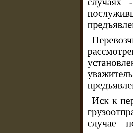
случаях 
послуж
предъявле
Перев
рассмотр
установл
уважител
предъявле
Иск к пе
грузоотпр
случае п