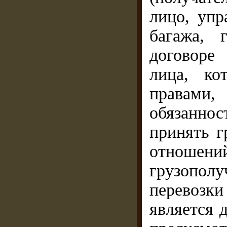
лицо, упр
багажа, 
договоре
лица, ко
правами
обязанно
принять г
отноше
грузополу
перевозк
является 