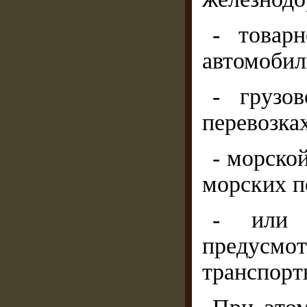
- товарн
автомобил
- грузо
перевозках
- морско
морских п
- или 
предусм
транспорт