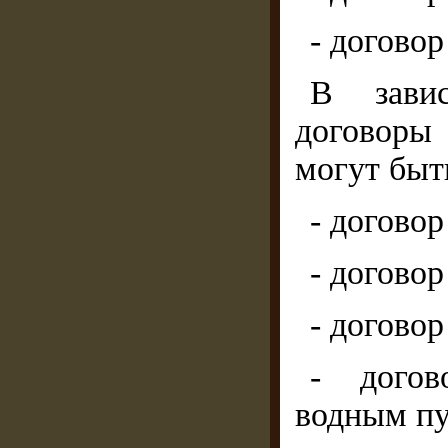
- договор
В зави
договоры
могут быт
- догово
- догово
- договор
- догов
водным пу