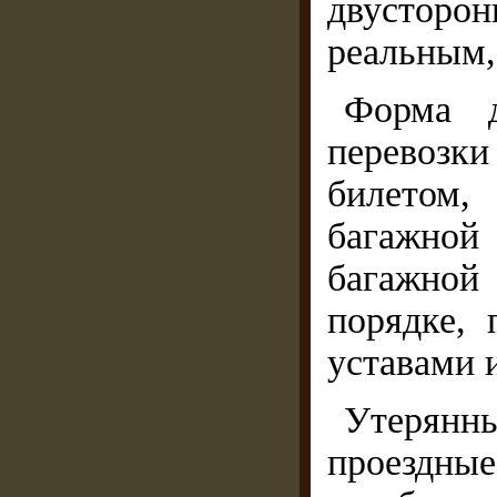
двусторон
реальным,
Форма д
перевозк
билетом,
багажной
багажной
порядке,
уставами 
Утерянн
проездн