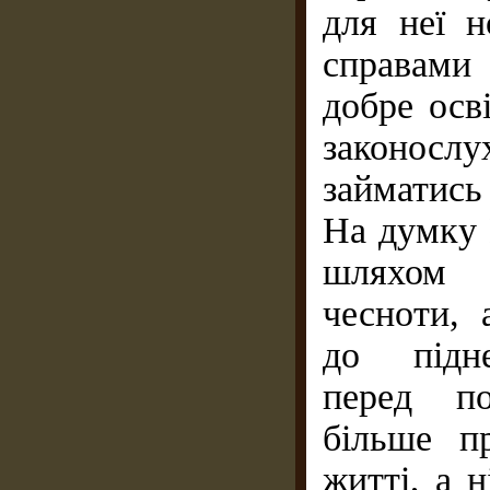
для неї н
справами 
добре осві
законосл
займатись
На думку
шляхом 
чесноти,
до підне
перед по
більше п
житті, а 