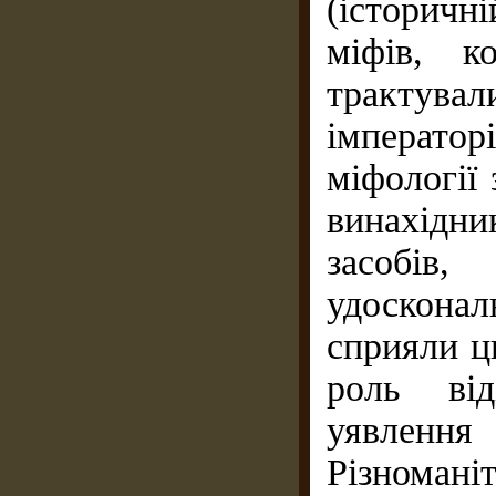
(історичн
міфів, к
трактува
імперато
міфології 
винахідн
засобі
удоскона
сприяли ц
роль від
уявлення
Різнома