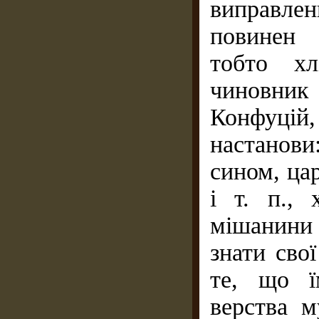
виправле
повинен 
тобто хл
чиновник
Конфуцій,
настанови
сином, ца
і т. п.,
мішанини 
знати свої
те, що ї
верства м