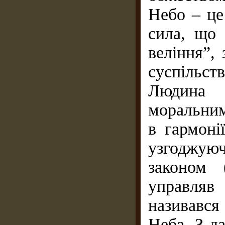
Небо – це
сила, що 
веління”,
суспільст
Людина 
моральним
в гармоні
узгоджую
законом 
управля
називався
Неба. З д