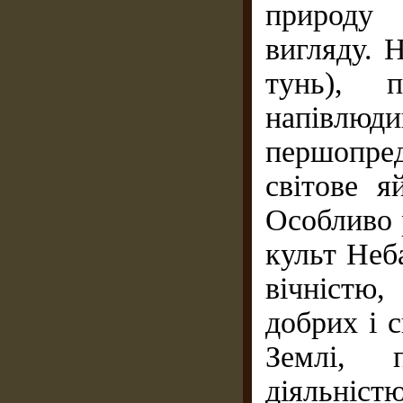
природу 
вигляду. 
тунь), 
напівлюд
першопред
світове я
Особливо 
культ Неб
вічністю
добрих і 
Землі, п
діяльніс