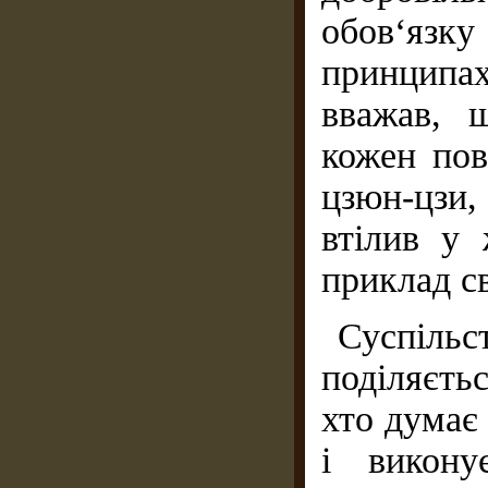
обов‘язку
принципах
вважав, 
кожен пов
цзюн-цзи,
втілив у
приклад с
Суспіл
поділяєть
хто думає 
і викон