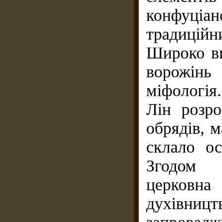
конфуціанс
традицій
Широко ви
ворожінь
міфологія.
Лін розр
обрядів, м
склало ос
Згодом у
церковна 
духівницт