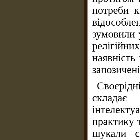
потреби к
відособл
зумовили 
релігій
наявність 
запозичені
Своєрід
склада
інтелектуа
практику т
шукали с