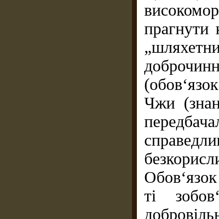
високомор
прагнути 
„шляхет
доброчин
(обов‘язо
Чжи (знан
передбач
справедл
безкорис
Обов‘язок
ті зобов
добровіл