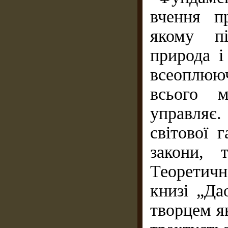
вчення п
якому пі
природа і
всеоплюю
всього м
управляє
світової 
закони, 
Теоретичн
книзі „Да
творцем я