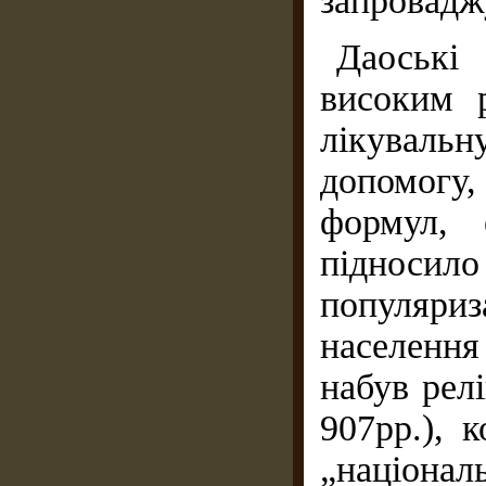
запровадж
Даоські 
високим р
лікувальн
допомогу,
формул, 
підносило
популяри
населенн
набув рел
907рр.), 
„націона