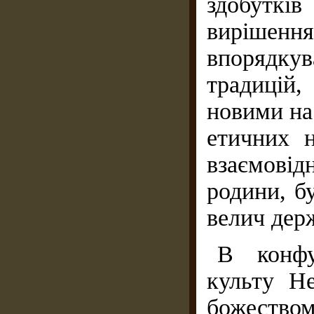
здобуткі
виріше
впорядку
традицій
новими на
етичних 
взаємові
родини, б
велич дер
В конфу
культу Н
божество