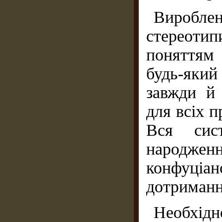
Виробл
стереот
поняттям 
будь-який
завжди й 
для всіх п
Вся сис
народж
конфуці
дотриманн
Необхідн