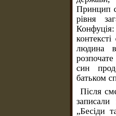
Принцип с
рівня за
Конфуція
контексті
людина в
розпочате
син прод
батьком сп
Після сме
записали
„Бесіди т