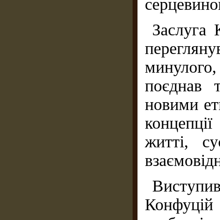
серцевино
Заслуга 
переглян
минулого
поєднав т
новими ет
концепції
житті, су
взаємовід
Виступи
Конфуцій