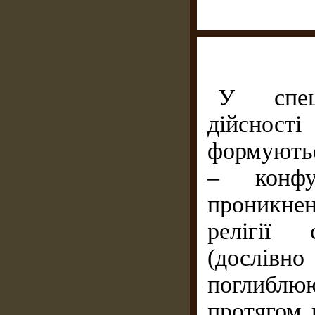
У спец
дійсност
формуютьс
– конфу
проникне
релігії 
(дослівно
поглиблю
протягом в