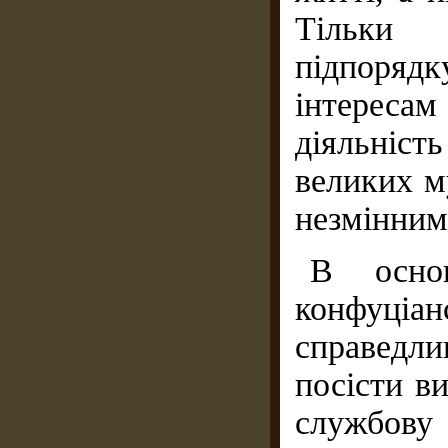
Тільки 
підпорядк
інтересам
діяльніс
великих м
незмінним
В основ
конфуц
справедл
посісти ви
службову 