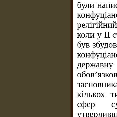
були напи
конфуціан
релігійни
коли у ІІ 
був збудов
конфуці
державну
обов’язко
засновни
кількох т
сфер су
утвердив