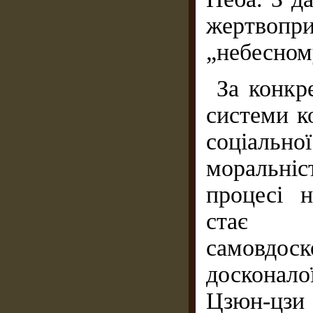
жертвопр
„небесному
За конкр
системи к
соціально
моральніс
процесі 
стає 
самовдос
досконало
Цзюн-ц