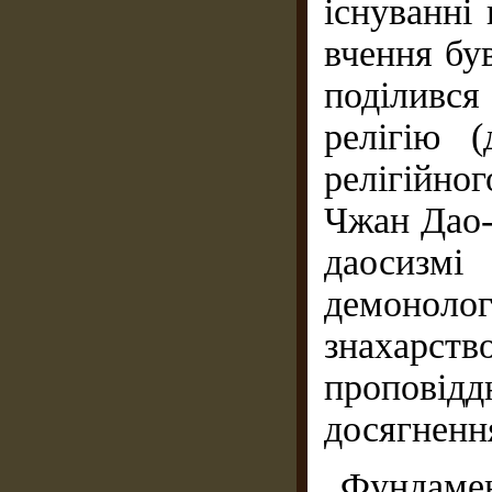
існуванні
вчення бу
поділивс
релігію 
релігійно
Чжан Дао-
даосизм
демонол
знахарст
проповід
досягненн
Фундамен