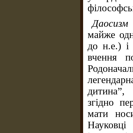
філософсь
Даосизм
майже одн
до н.е.) і
вчення п
Родонача
легендарн
дитина”,
згідно пе
мати носи
Науковц