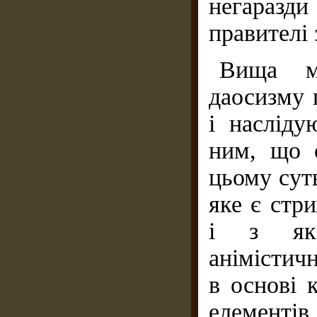
негаразди
правителі 
Вища м
даосизму 
і насліду
ним, що 
цьому сут
яке є стр
і з яки
анімістич
в основі 
елемент