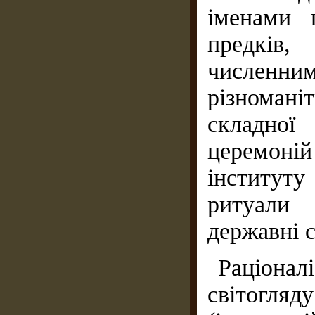
іменами 
предків
численним
різнома
складної
церемоні
інституту
ритуали 
державні 
Раціонал
світогля