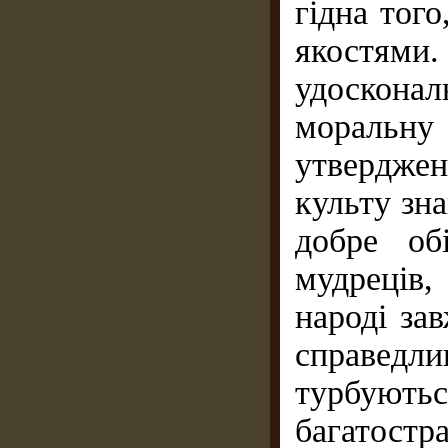
гідна того
якостями.
удосконал
моральн
утвердже
культу зна
добре об
мудреців,
народі за
справедл
турбуют
багатостр