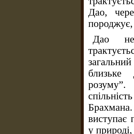
трактуєть
Дао, чер
породжує, 
Дао не
трактуєть
загальни
близьке
розуму”
спільніст
Брахмана
виступає 
у природі,