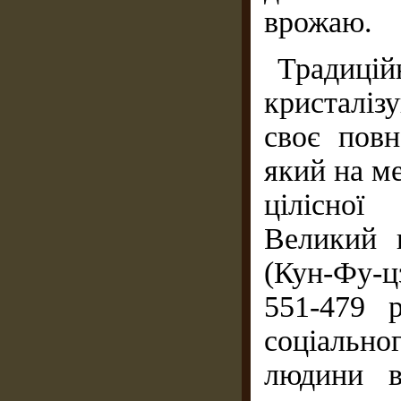
врожаю.
Традицій
кристалі
своє повн
який на ме
цілісної
Великий 
(Кун-Фу-ц
551-479 р
соціально
людини в