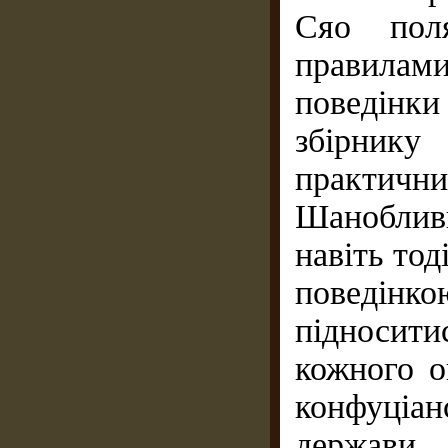
Сяо пол
правилами
поведінк
збірник
практичн
Шанобливи
навіть тод
поведінко
підносит
кожного о
конфуціа
держави, 