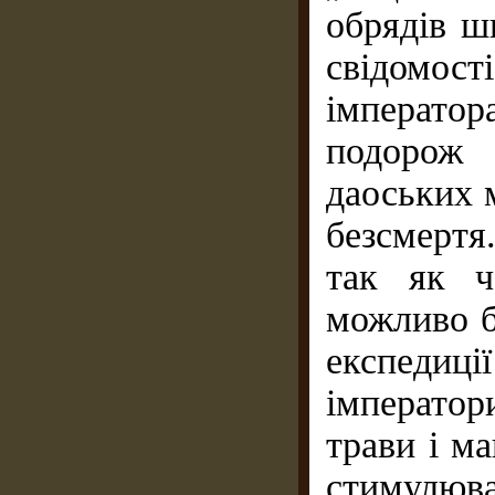
обрядів ш
свідомос
імператор
подорож 
даоських 
безсмертя
так як ч
можливо б
експеди
імперато
трави і ма
стимулюва