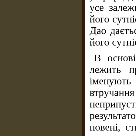
усе залеж
його сутні
Дао даєть
його сутн
В основі
лежить п
іменують 
втручанн
неприпуст
результат
повені, ст