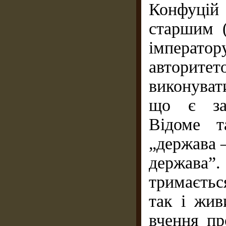
Конфуці
старшим (
імперато
авторит
виконуват
що є зап
Відоме т
„держава –
держава”.
тримаєтьс
так і жив
вчення пр