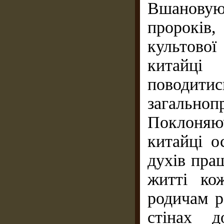
Вшановую
пророків
культово
китайці
поводитис
загальноп
Поклоняю
китайці о
духів пращ
житті ко
родичам р
стінах д