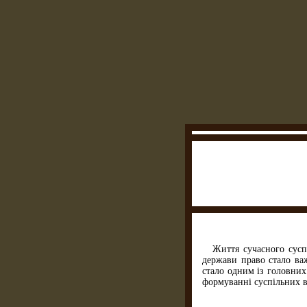
Життя сучасного сусп
держави право стало ва
стало одним із головних 
формуванні суспільних в