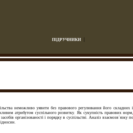
ПІДРУЧНИКИ
ільства неможливо уявити без правового регулювання його складних і
жливим атрибутом суспільного розвитку. Як сукупність правових норм
засобів організованості і порядку в суспільстві. Аналіз взаємозв´язку п
ідносин.