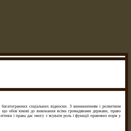
 багатогранних соціальних відносин. З виникненням і розвитком
, що обов´язкові до виконання всіма громадянами держави, право
олітики і права дає змогу з´ясувати роль і функції правових норм у