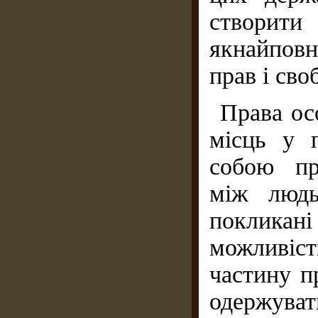
створит
якнайповн
прав і сво
Права ос
місць у 
собою пр
між людь
поклика
можливіс
частину п
одержува