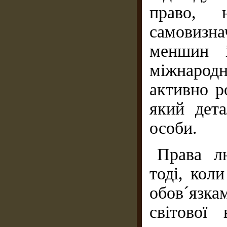
право, 
самовизн
меншин і
міжнародн
активно р
який дета
особи.
Права л
тоді, кол
обов´язк
світової