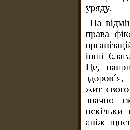
уряду.
На відмі
права фік
організац
інші благ
Це, напри
здоров´
життєвого
значно с
оскільки 
аніж щось