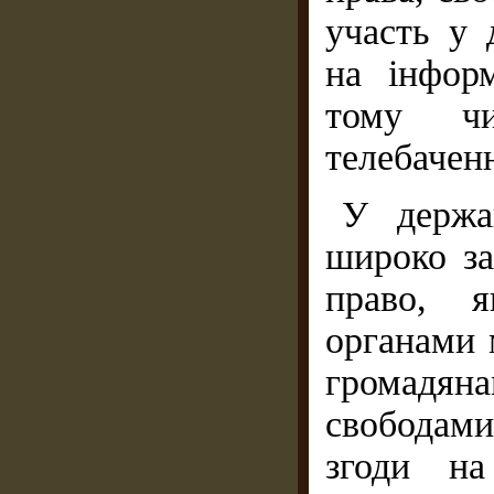
участь у 
на інфор
тому чи
телебаченн
У держа
широко за
право, я
органами 
громадяна
свободам
згоди на