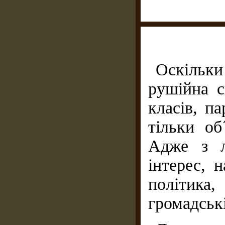
Оскільк
рушійна с
класів, па
тільки об
Адже з л
інтерес, 
політика
громадські