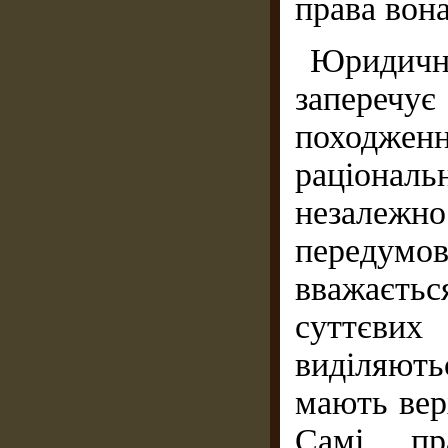
права вон
Юридич
запереч
походженн
раціонал
незалежно
передумо
вважаєтьс
суттєвих
виділяютьс
мають вер
Самі пр