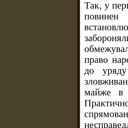
Так, у пер
повинен
встановл
заборон
обмежувал
право нар
до уряду
зловживан
майже в 
Практичн
спрямовано
несправед