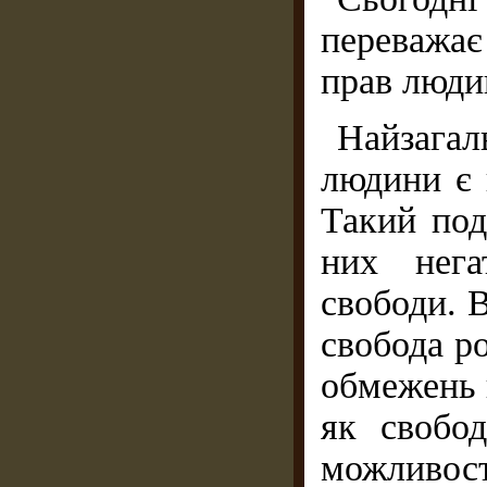
переважа
прав люди
Найзага
людини є п
Такий под
них нега
свободи. 
свобода ро
обмежень 
як свобод
можливос