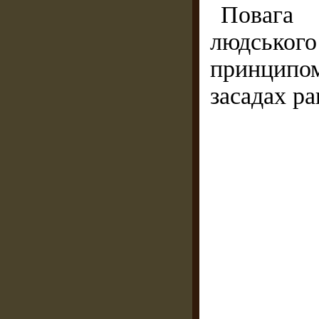
Повага
людськог
принципом
засадах ра