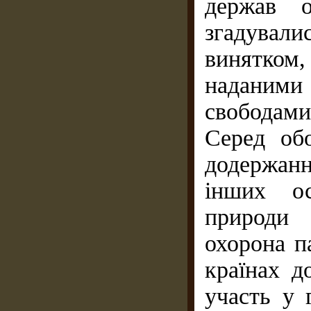
держав о
згадувал
винятком, 
наданими
свободам
Серед обо
додержання
інших ос
природи 
охорона п
країнах д
участь у 