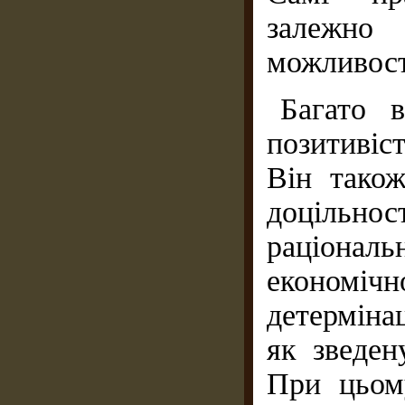
залежно 
можливост
Багато 
позитивіс
Він також
доцільн
раціональ
економічн
детерміна
як зведен
При цьом