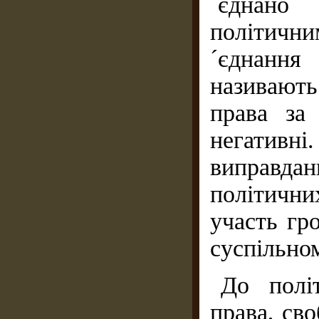
´єднано
політичн
´єднання
називають
права за
негативн
виправдан
політичн
участь гр
суспільно
До полі
права, сво