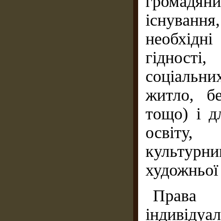
громадя
існування
необхідн
гідності
соціальн
житло, б
тощо) і д
освіту,
культур
художньої 
Права
індивідуа