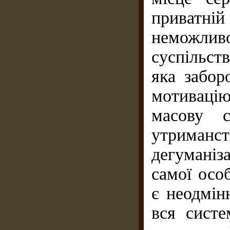
приватні
неможлив
суспільст
яка забор
мотиваці
масову с
утриман
дегуманіз
самої осо
є неодмін
вся систе