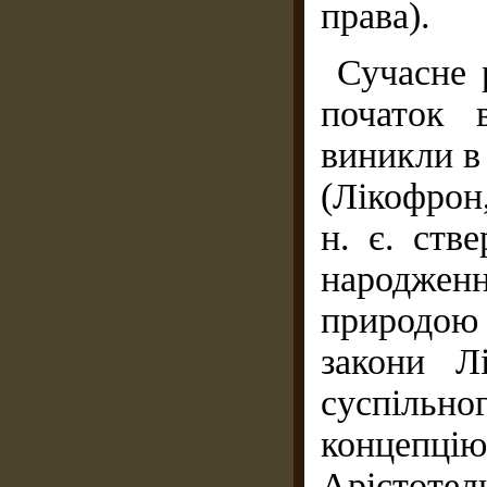
права).
Сучасне 
початок 
виникли в 
(Лікофрон
н. є. ств
народже
природою
закони Л
суспільн
концепц
Арістотел