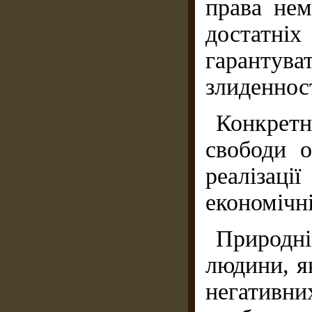
права нем
достатніх
гарантув
злиденност
Конкрет
свободи 
реалізац
економічні
Природн
людини, я
негативни