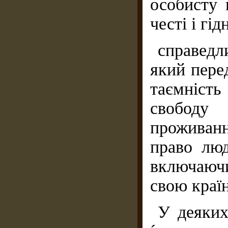
особисту 
честі і гід
справедл
який пере
таємність
свободу
проживанн
право люд
включаюч
свою краї
У деяких