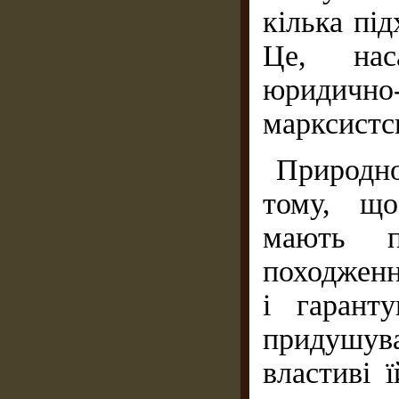
кілька пі
Це, наса
юридичн
марксистс
Природно
тому, що
мають п
походженн
і гарант
придушув
властиві 