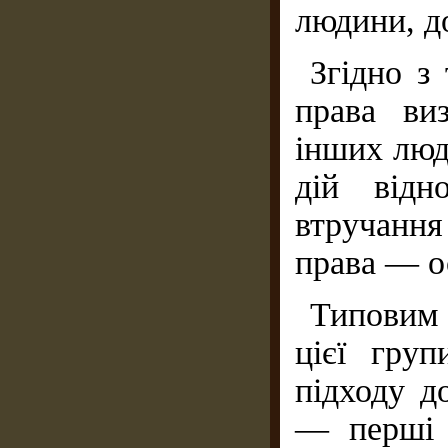
людини, д
Згідно з
права ви
інших люд
дій відн
втручання
права — о
Типовим
цієї гру
підходу д
— перші 