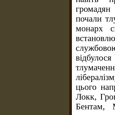
громадян
почали тл
монарх с
встановл
службово
відбуло
тлумачен
лібералі
цього нап
Локк, Гро
Бентам, 