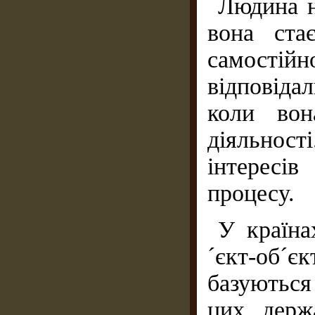
Людина н
вона ста
самостійн
відповідал
коли вон
діяльності
інтересі
процесу.
У країна
´єкт-об´
базуються
цих держ