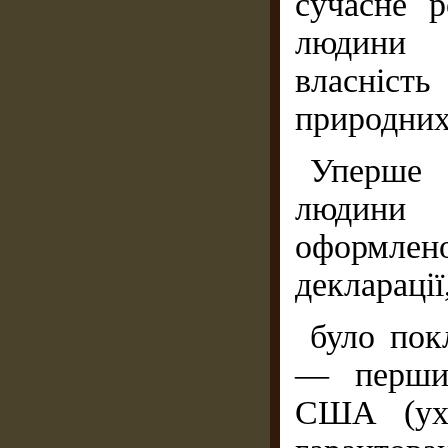
сучасне 
людини н
власніс
природних
Уперше
людини 
оформлен
декларації
було пок
— перших
США (ухв