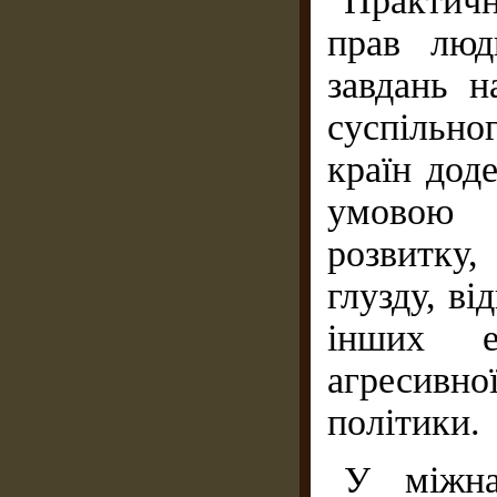
Практичн
прав люд
завдань н
суспільн
країн дод
умовою 
розвитку,
глузду, ві
інших е
агресивн
політики.
У міжна