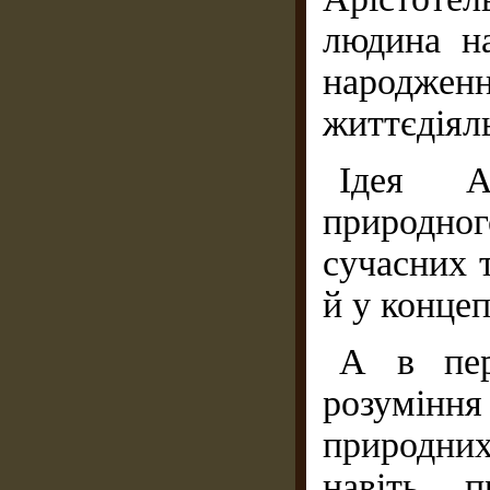
людина н
народженн
життєдіял
Ідея А
природно
сучасних 
й у концеп
А в пер
розумінн
природних
навіть п