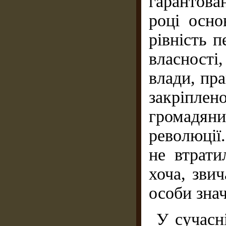
гарантова
році осно
рівність 
власності
влади, пра
закріпле
громадян
революції.
не втрати
хоча, зви
особи знач
У сучасн