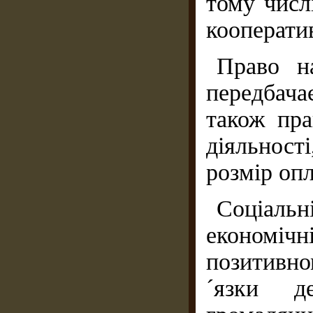
тому числі
кооператив
Право на
передбач
також пра
діяльнос
розмір опл
Соціаль
економіч
позитивн
´язки д