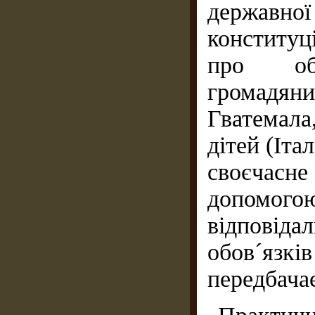
державної
конститу
про об
громадян
Гватемала,
дітей (Іта
своєчас
допомо
відповідал
обов´язк
передбача