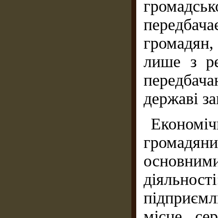
громадськ
передбач
громадян
лише з р
передбач
державі за
Економіч
громадяни
основни
діяльно
підприємл
місце се