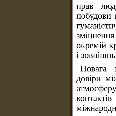
прав люд
побудови 
гуманіст
зміцнення
окремій к
і зовнішнь
Повага 
довіри мі
атмосфер
контакті
міжнародн