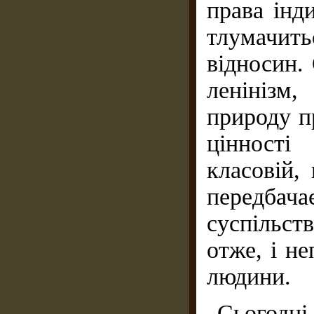
права інд
тлумачит
відносин.
ленінізм
природу п
цінності
класовій,
передбача
суспільст
отже, і не
людини.
Сьогодн