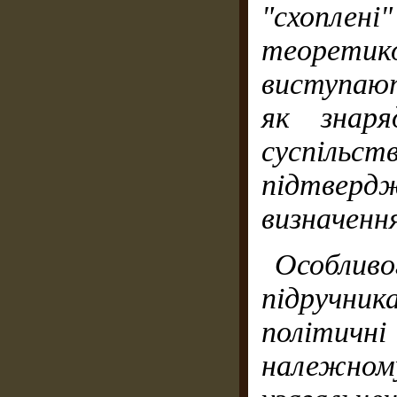
"схопле
теоретик
виступаю
як знаря
суспіль
підтвер
визначенн
Особливо
підруч
політич
належно