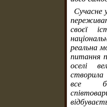
Сучасне 
пережива
своєї іс
націонал
реальна м
питання п
оселі ве
створила 
все бі
співтова
відбуває