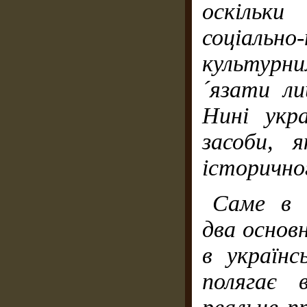
оскільки
соціальн
культурн
´язати ли
Нині укр
засоби, 
історично
Саме в 
два основн
в українс
полягає