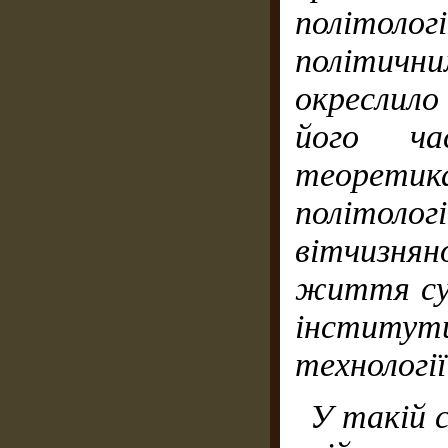
політоло
політич­
н
окреслил
його ча
теорети
політоло
вітчизня
життя сус
інститут
технології
У такій 