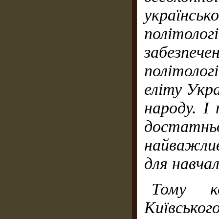
українськ
політолог
забезпе
політолог
еліту Укр
народу. І
достатн
найважлив
для навчал
Тому ко
Київсько