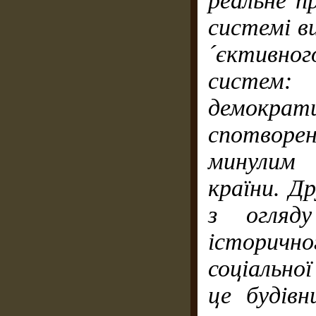
реальне п
системі в
´єктивно
систем: 
демократ
спотвор
минулим 
країни. Д
з огляду
історичн
соціально
це будів