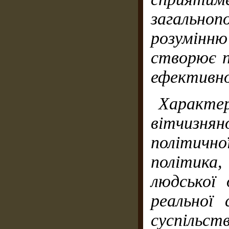
загально
розумінн
створює п
ефективно
Характер
вітчизнян
політично
політика
людської 
реальної
суспільст