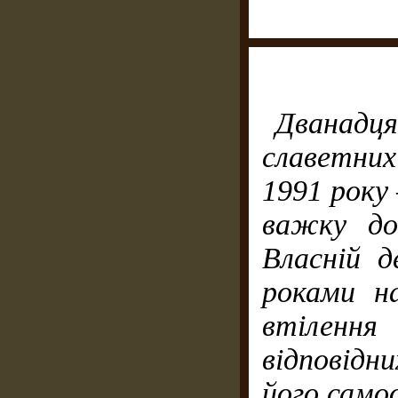
Дванад
славетни
1991
року
важку дов
Власній д
роками на
втілен
відповідн
його самоо