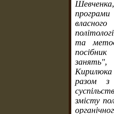
Шевченка,
програм
власного
політологі
та метод
посібник 
занять"
Кирилюка
разом
з
суспільст
змісту по
органі