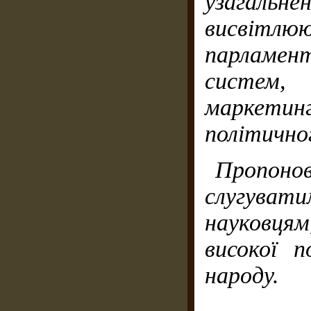
узагаль
висві
парламен
систем,
маркетин
політично
Пропон
слугува
науковця
високої
п
народу.