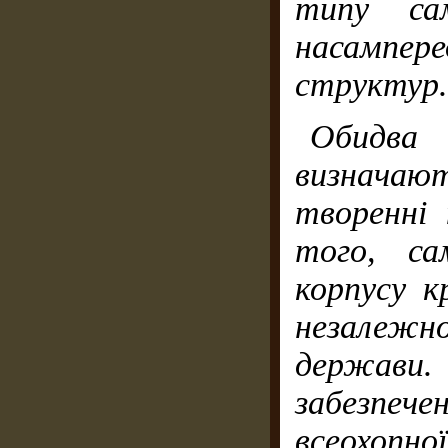
типу сам
насампе
структур.
Обидва
визначаю
творенні 
того, с
корпусу к
незалеж
держав
забезпеч
всеохоп