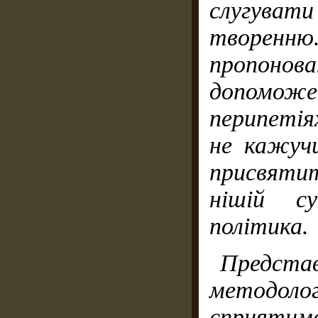
слугув
творен
пропоно
допоможе
перипетія
не кажуч
присвяти
нішій су
політика.
Предст
методо
спри