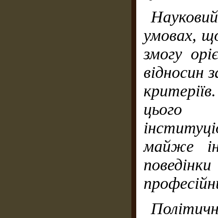
Науковий
умовах, щ
змогу орі
відносин з
критерії
цього 
інституці
майже ін
поведінк
професійн
Політичн