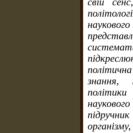
свій сен
політоло
науковог
предст
система
підкре
політичн
знання,
політики
наукового
підручн
організм