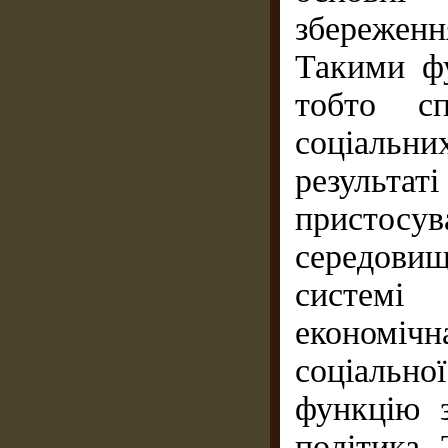
збереженн
Такими фу
тобто сп
соціальн
результат
пристосув
середовищ
системі
економіч
соціально
функцію з
політика.