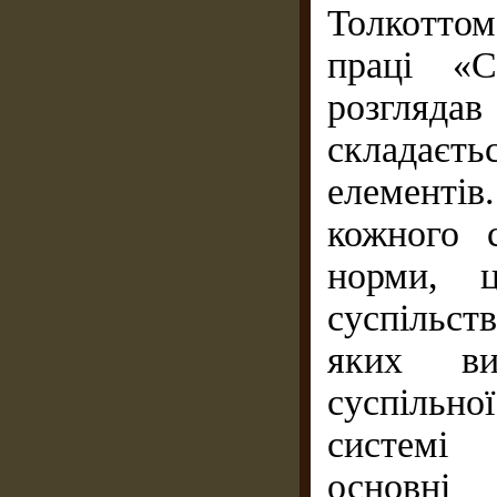
Толкоттом
праці «С
розгляда
складаєт
елементів
кожного с
норми, ц
суспільств
яких ви
суспільн
системі 
основні