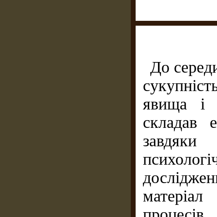
До середи
сукупніст
явища і 
складав 
завдяки
психоло
досліджен
матеріал
процесі