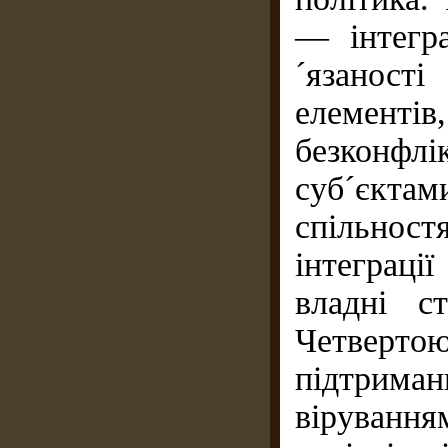
— інтегра
´язаност
елементі
безконфлі
суб´єкта
спільност
інтеграці
владні с
Четвертою
підтриман
віруван