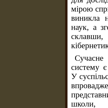
мірою спр
виникла 
наук, а з
склавши,
кібернети
Сучасне
систему є
У суспіль
впровад
представн
школи, 