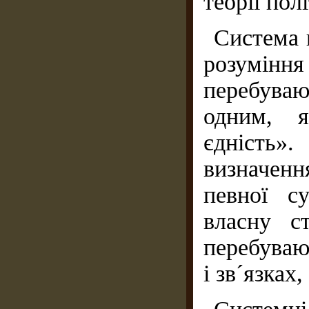
теорії пол
Система 
розуміння
перебувают
одним, я
єдність»
визначенн
певної с
власну с
перебуваю
і зв´язках