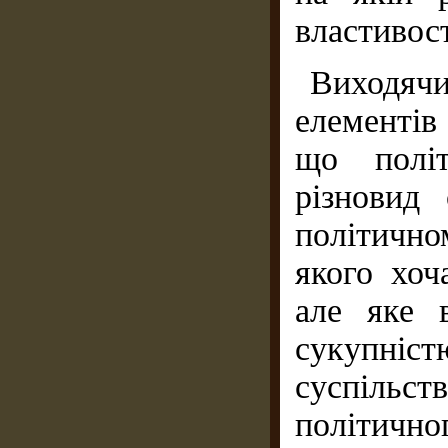
властивост
Виходячи
елементів
що політ
різновид
політично
якого хоч
але яке 
сукупніс
суспільс
політично