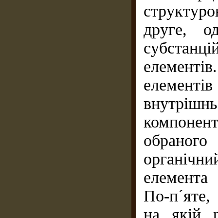
структуро
друге, од
субстанц
елементі
елемент
внутрі
компонен
обраного
органічни
елемента
По-п´яте,
на якій 