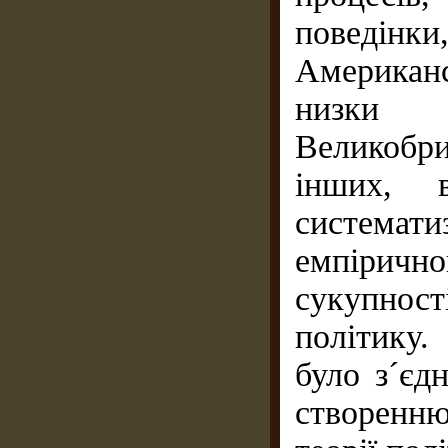
поведін
Американ
низки 
Великобр
інших, 
системат
емпірично
сукупнос
політику.
було з´єд
створенн