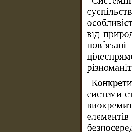
Систем
суспільс
особливіс
від приро
пов´яза
цілеспря
різноманіт
Конкрети
системи с
виокремит
елементів
безпосере