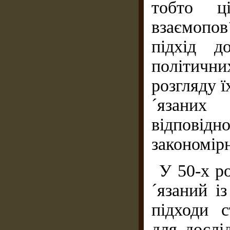
тобто ці
взаємопо
підхід д
політичн
розгляду ї
´язаних
відпов
закономір
У 50-х р
´язаний і
підходи 
для дослі