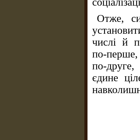
соціалізац
Отже, си
установит
числі й п
по-перше, 
по-друге
єдине ціл
навколишн