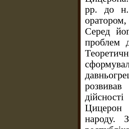
рр. до н
оратором
Серед йо
проблем 
Теоретич
сформува
давньогре
розвивав
дійсност
Цицерон 
народу. 