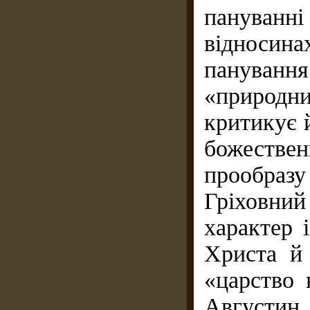
пануван
відносин
панування 
«природн
критикує й
божестве
прообразу
Гріховни
характер 
Христа й 
«царство 
Августин