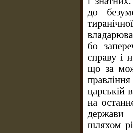
і знатних
до безум
тиранічно
владарюв
бо запер
справу і 
що за мо
правлінн
царській в
на остан
держави 
шляхом рі