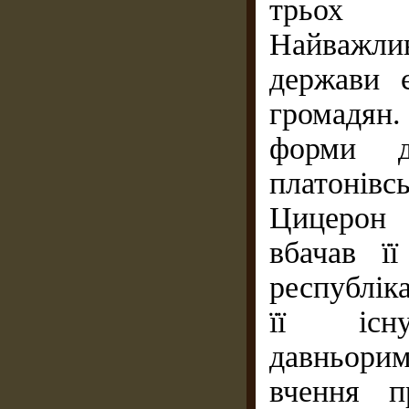
трьох 
Найважли
держави є
громадян
форми д
платонівс
Цицерон 
вбачав ї
республік
її існ
давньорим
вчення п