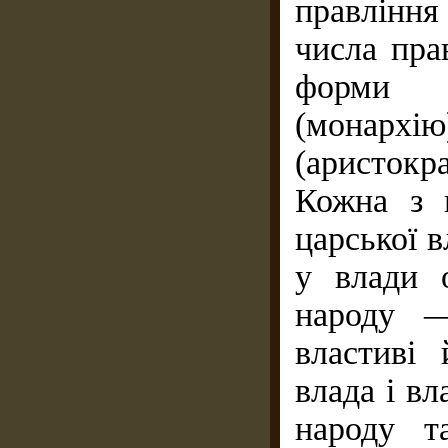
правління
числа пра
форми п
(монар
(аристокра
Кожна з 
царської в
у влади 
народу —
властиві 
влада і в
народу т