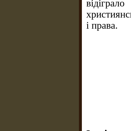
відігра
християнс
і права.