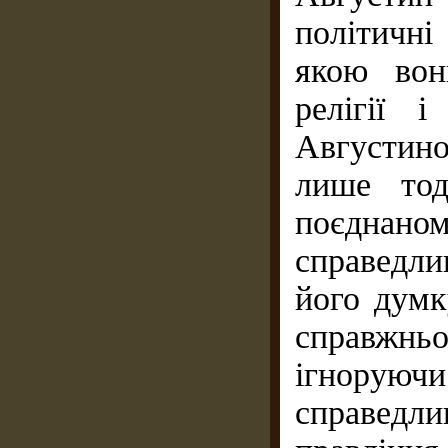
політичні
якою вон
релігії 
Августино
лише тод
поєднан
справедли
його думк
справжн
ігноруючи
справед