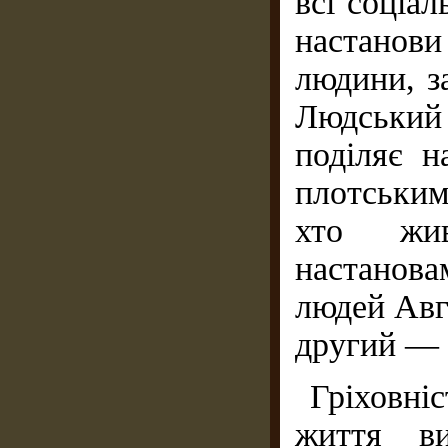
всі соціал
настанови
людини, з
Людський 
поділяє н
плотським
хто жи
настанов
людей Авг
другий — 
Гріховні
життя ви