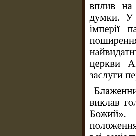
вплив на
думки. У
імперії п
поширен
найвидат
церкви А
заслуги п
Блаженни
виклав го
Божий».
положення