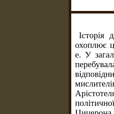
Історія 
охоплює ц
е. У зага
перебув
відпові
мислителі
Арістоте
політичн
Цицерона