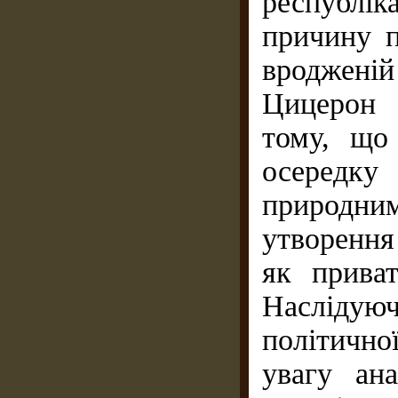
республі
причину п
вроджені
Цицерон 
тому, що
осередку 
природни
утворення
як приват
Наслідую
політично
увагу ан