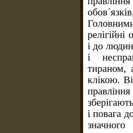
правління
обов´язкі
Головним
релігійні 
і до люди
і неспра
тираном, 
клікою. В
правлінн
зберігають
і повага д
значног