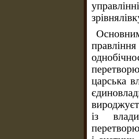
управлінн
зрівнялівк
Основн
правління
однобічно
перетворю
царська вл
єдиновл
вироджуєт
із влад
перетворю