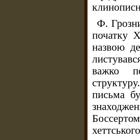
клинописн
Ф. Грозни
початку X
назвою де
листувавс
важко по
структур
письма бу
знаходже
Боссерт
хеттського