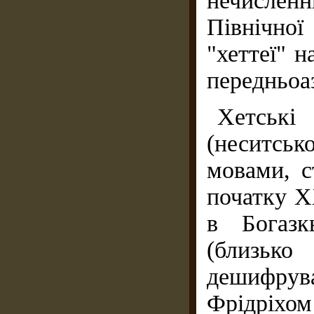
нечисле
Північної
"хеттеї" 
передньоаз
Хетські
(неситсь
мовами, с
початку XX
в Богазк
(близьк
дешифрув
Фрідріхом