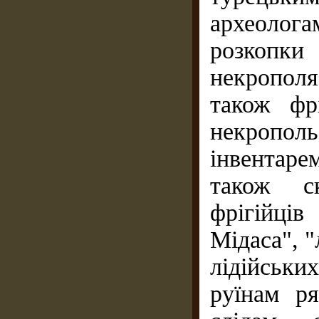
археолог
розкопки 
некрополя
також фр
некропо
інвентар
також с
фрігійці
Мідаса", 
лідійськ
руїнам ря