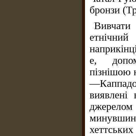
бронзи (Тр
Вивчат
етнічний
наприкінці
е, допом
пізнішою 
—Каппад
виявлені
джерелом 
минувшин
хеттськ