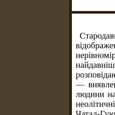
Стародав
відобра
нерівномі
найдавніш
розповіда
— виявлен
людини на
неолітич
Чатал-Гу