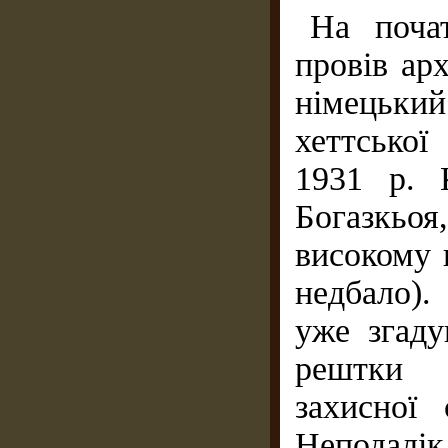
На поча
провів ар
німецький
хеттської
1931 р. 
Богазкь
високому 
недбало).
уже згаду
рештки ш
захисної 
Неподалік