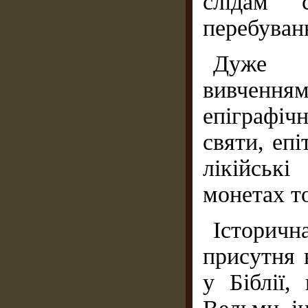
слідам с
перебуванн
Дуже в
вивчення
епіграфіч
святи, епіт
лікійськ
монетах т
Історичн
присутня 
у Біблії,