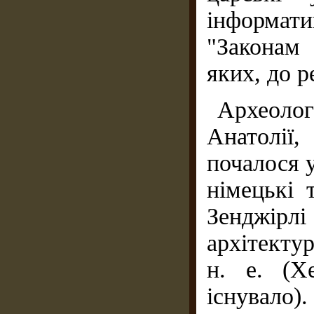
інформат
"Законам 
яких, до р
Археол
Анатолії,
почалося у
німецькі 
Зенджірл
архітектур
н. е. (Х
існувало).