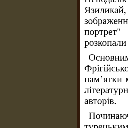
Язиликай
зображення
портрет"
розкопали 
Основн
Фрігійсь
пам’ятки м
літератур
авторів.
Почина
турець