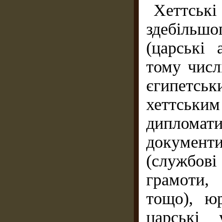
Хеттсь
здебільшо
(царські 
тому числ
єгипетсь
хеттськ
дипломат
документи
(службов
грамоти,
тощо), юр
царські 