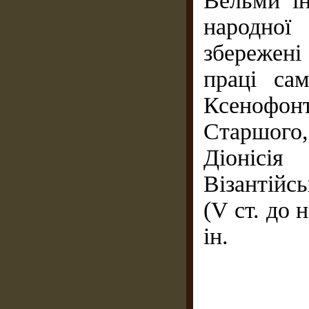
Вельми і
народної
збережен
праці сам
Ксенофон
Старшого
Діонісі
Візантійсь
(V ст. до н
ін.