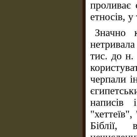
проливає 
етносів, у
Значно 
нетривала
тис. до н.
користув
черпали і
єгипетсь
написів 
"хеттеїв",
Біблії, 