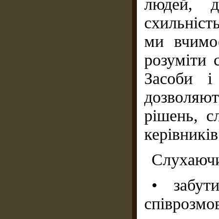
людей, д
схильніст
ми вчимо
розуміти 
Засоби і
дозволяю
рішень, с
керівників
Слухаючи
• забут
співрозмо