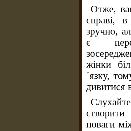
Отже, ва
справі, в
зручно, а
є пере
зосередж
жінки бі
´язку, том
дивитися в
Слухайт
створити
поваги мі