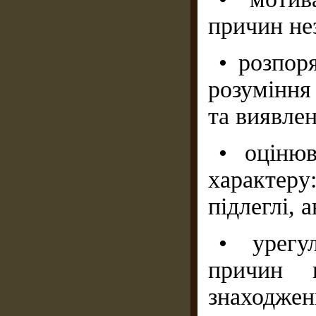
причин не
• розпор
розуміння
та виявлен
• оціню
характе
підлеглі, 
• урегу
причин к
знаходжен