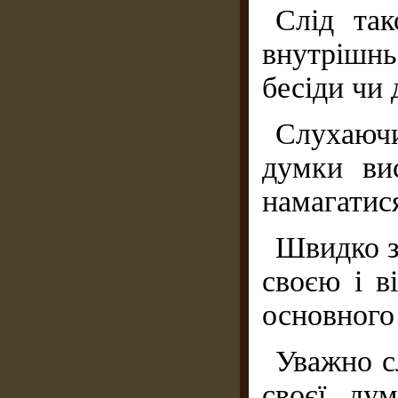
Слід та
внутрішнь
бесіди чи 
Слухаюч
думки ви
намагатися
Швидко з
своєю і в
основного 
Уважно с
своєї ду