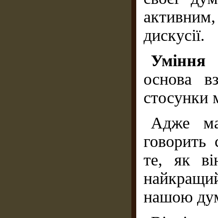
активним,
дискусії.
Уміння 
основа вз
стосунки 
Адже ма
говорить 
те, як в
найкращи
нашою дум