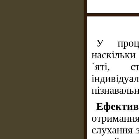
У проц
наскільки
´яті, с
індивіду
пізнавальн
Ефектив
отриманн
слухання 