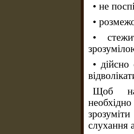
• не посп
• розмеж
• стеж
зрозумілою
• дійсно
відволікат
Щоб на
необхідно
зрозуміт
слухання 