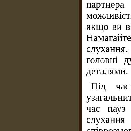
партнер
можливіс
якщо ви в
Намагайт
слухання
головні 
деталями.
Під час
узагальни
час пауз
слухання
співроз