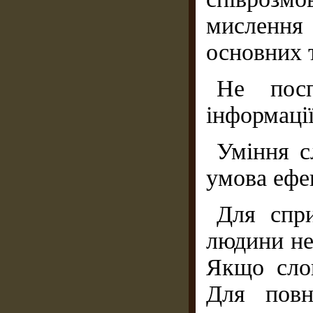
мислення 
основних т
Не посп
інформації
Уміння с
умова ефе
Для спри
людини не
Якщо слов
Для повн