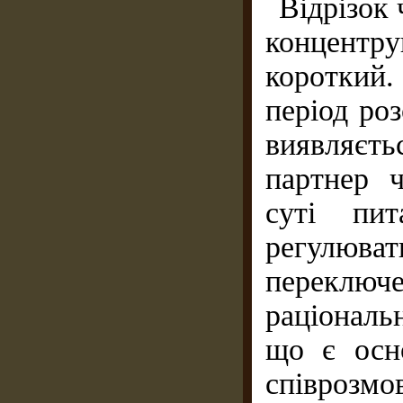
Відрізок
концентр
короткий.
період роз
виявляєт
партнер 
суті пи
регулюва
переключ
раціональ
що є осн
співрозмо