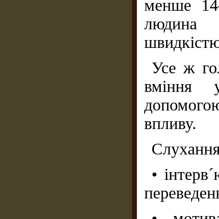
менше 14
людина 
швидкістю
Усе ж го
вміння у
допомогою
впливу.
Слухання 
• інтерв
переведенн
• мотив