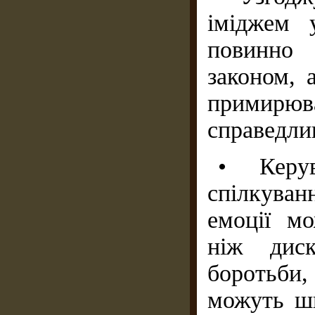
іміджем 
повинно 
законом, 
примирюв
справедлив
• Керу
спілкуван
емоції м
ніж диск
боротьби,
можуть шв