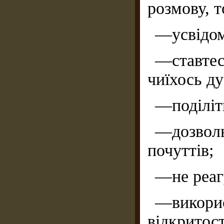
розмову, т
—усвідомт
—ставтес
чиїхось д
—поділіт
—дозволь
почуттів;
—не реаг
—викор
відкритост