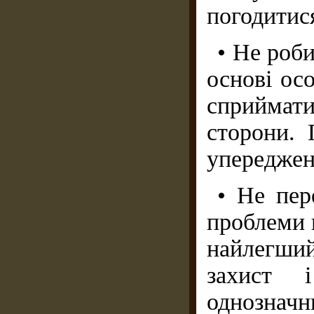
погодитися
• Не роб
основі ос
сприймати
сторони. 
упереджен
• Не пер
проблеми 
найлегший
захист 
однозначни