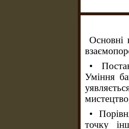
Основні 
взаємопор
• Поста
Уміння ба
уявляєтьс
мистецтво
• Порівн
точку ін