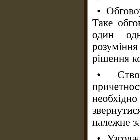
• Обгово
Таке обго
один одн
розумінн
рішення ко
• Ство
причетнос
необхідно
звернутися
належне з
• Узгодж