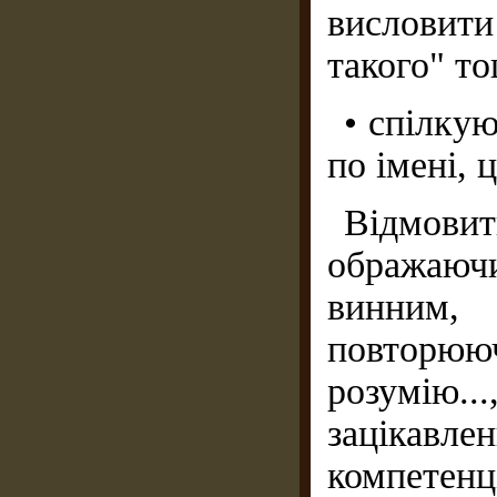
висловити
такого" т
• спілку
по імені, 
Відмовит
ображаюч
винним,
повторюю
розумію..
зацікавлен
компетенц