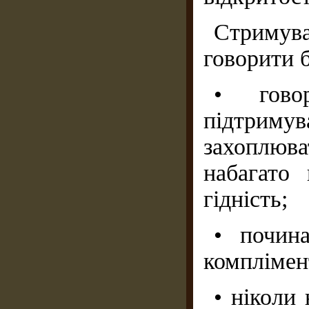
Стримув
говорити 
• гово
підтриму
захоплю
набагато
гідність;
• почина
комплімен
• ніколи