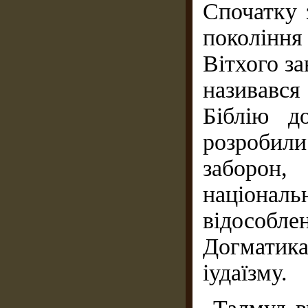
Спочатку 
покоління
Вітхого з
називавс
Біблію д
розробил
заборон,
націонал
відособл
Догматик
іудаїзму.