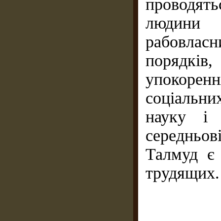
проводят
людини
рабовлас
порядків,
упокоренн
соціальни
науку і 
середньов
Талмуд є 
трудящих.