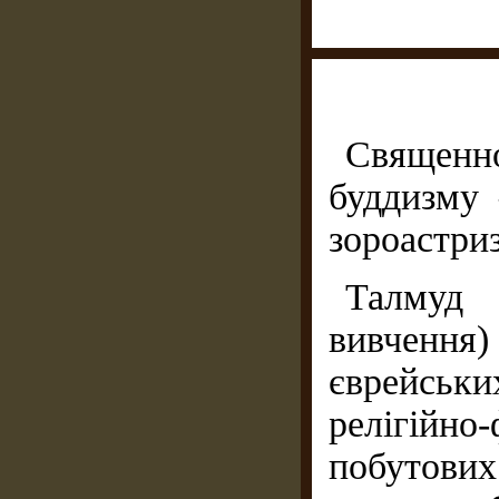
Священн
буддизму
зороастри
Талмуд
вивченн
єврейсь
релігій
побутови