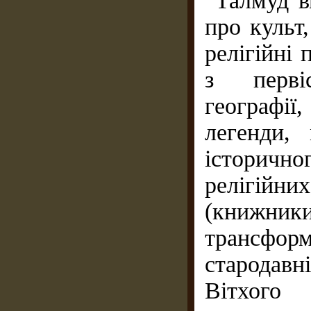
Талмуд в
про культ,
релігійні 
з перві
географі
легенди,
історичн
релігійн
(книжник
трансфо
стародав
Вітхого