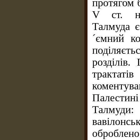
протягом б
V ст. н.
Талмуда 
´ємний ко
поділяєтьс
розділів.
трактат
коментув
Палестин
Талмуди:
вавілонс
оброблен