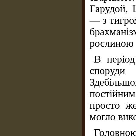
Гарудой, 
— з тигро
брахманіз
рослиною 
В період
споруд
Здебільшо
постійни
просто ж
могло вик
Головн