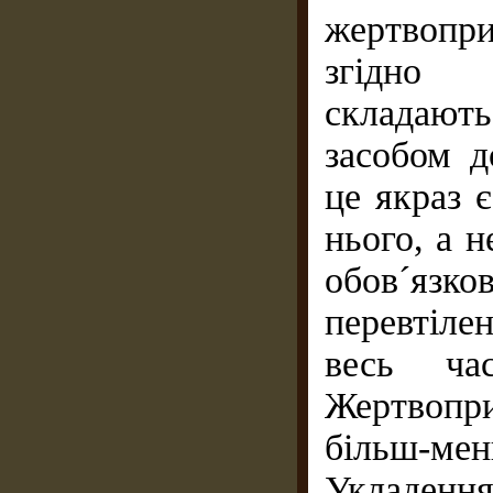
жертвопр
згідно б
складают
засобом д
це якраз 
нього, а н
обов´яз
перевтіле
весь ча
Жертвопр
більш-мен
Укладенн