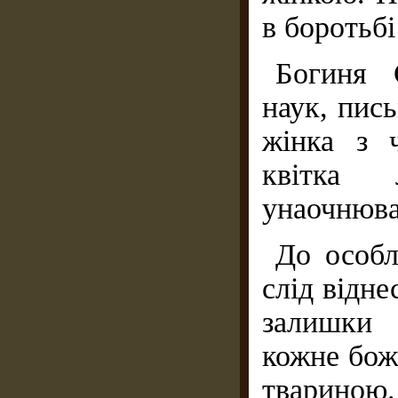
в боротьб
Богиня 
наук, пись
жінка з 
квітка 
унаочнювал
До особл
слід відн
залишки 
кожне бож
твариною