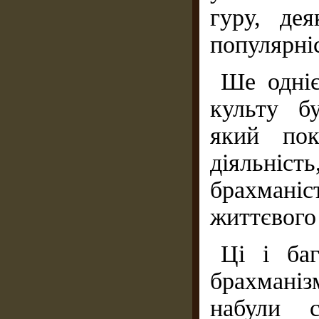
гуру, де
популярні
Ше одніє
культу б
який пок
діяльніст
брахмані
життєвого
Ці і ба
брахманіз
набули с