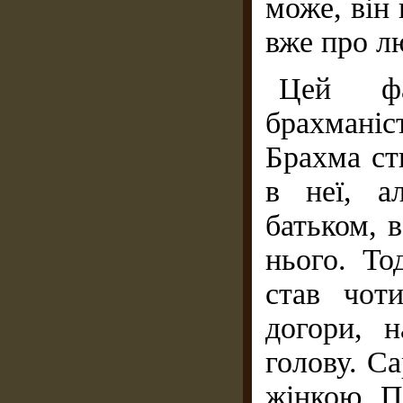
може, він
вже про л
Цей фа
брахмані
Брахма ст
в неї, а
батьком, в
нього. То
став чоти
догори, 
голову. С
жінкою. П