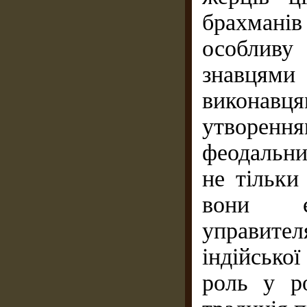
брахмані
особливу
знавцями 
виконав
утворення
феодальн
не тільки 
вони є
управит
індійської
роль у ро