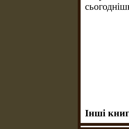
сьогоднішн
Інші книг