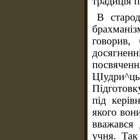
традиція п
В старод
брахманіз
говорив,
досягненн
посвяче
ЦІудри^
Підготовк
під керів
якого вон
вважався
учня. Так