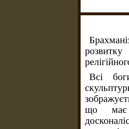
Брахмані
розвитк
релігійног
Всі бог
скульпту
зображуєт
що має 
досконалі