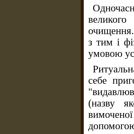
Одноча
великого
очищення.
з тим і ф
умовою ус
Ритуальн
себе приг
"видавлюв
(назву я
вимочено
допомо