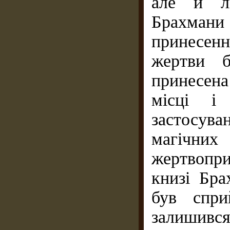
але й лю
Брахман
принесенн
жертви б
принесена 
місці і
застосува
магічн
жертвопр
книзі Бра
був спри
залишився