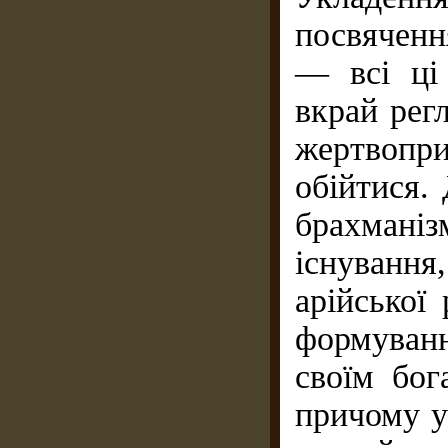
посвяченн
— всі ці
вкрай рег
жертвопри
обійтися.
брахманіз
існування,
арійської
формуван
своїм бог
причому у 