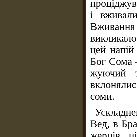
проціджув
і вживали
Вживання 
викликало
цей напій
Бог Сома 
жуючий т
вклоняли
соми.
Ускладне
Вед, в Бр
жерців ці