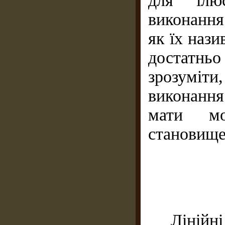
для ілю
виконання
як їх нази
достатнь
зрозуміти,
виконання 
мати мо
становище 
Лінійні