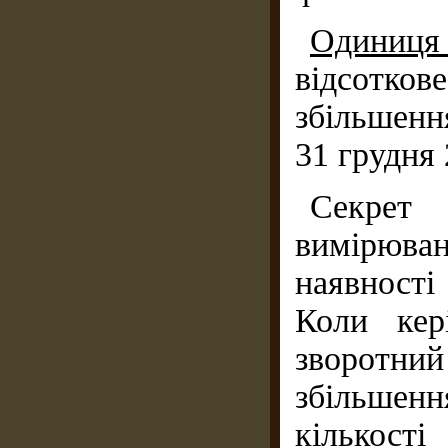
Одиниц
відсотков
збільшення
31 грудня 
Секрет
вимірюван
наявності
Коли кер
зворотн
збільшенн
кількості