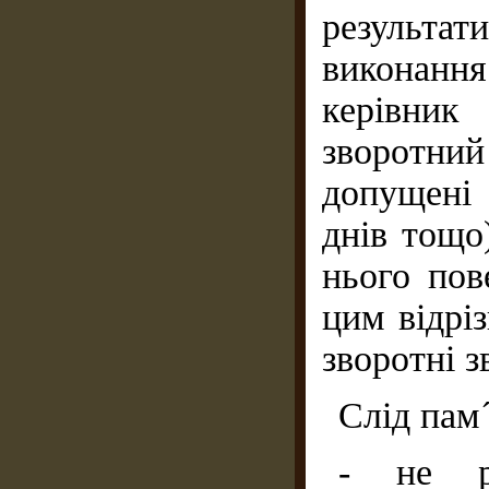
результат
виконанн
керівни
зворотн
допущені
днів тощо
нього пов
цим відрі
зворотні з
Слід пам´
- не ра