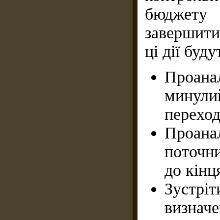
бюджету 
завершити
ці дії буд
Проанал
минули
переход
Проанал
поточни
до кінц
Зустріт
визнач