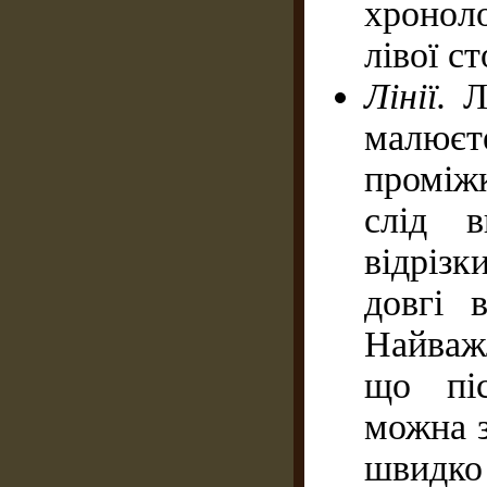
хронол
лівої с
Лінії.
Л
малює
проміжк
слід в
відріз
довгі в
Найважл
що піс
можна з
швидко