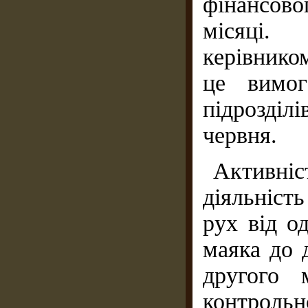
фінансов
місяці.
керівнико
це вимог
підрозділ
червня.
Активні
діяльніст
рух від о
маяка до 
другого 
контроль