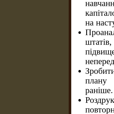
навча
капітал
на наст
Проана
штаті
підвище
неперед
Зробит
плану
раніше.
Роздру
повторн