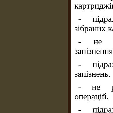
картриджі
- підра
зібраних к
- не р
запізненн
- підра
запізнень.
- не ра
операцій.
- підра