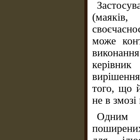
Застосу
(маяків,
своєчаснос
може конт
виконання
керівник
вирішення
того, що 
не в змозі
Одним 
поширених