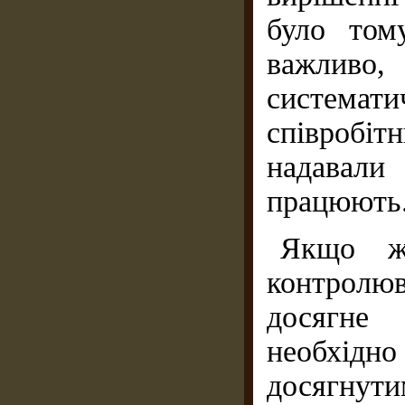
було том
важливо,
система
співробіт
надавали
працюють
Якщо ж
контролю
досягне 
необхідно
досягнути