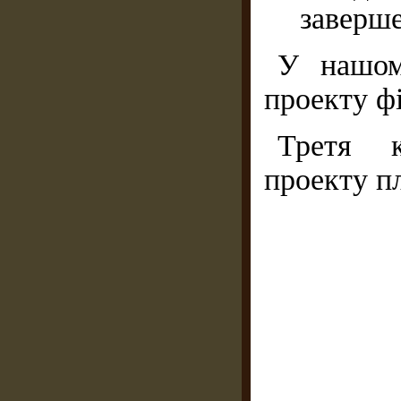
заверше
У нашом
проекту ф
Третя к
проекту п