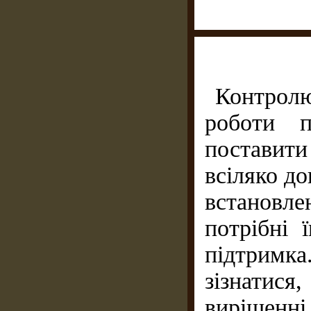
Контрол
роботи п
поставит
всіляко д
встановле
потрібні 
підтримка
зізнатис
вирішенн