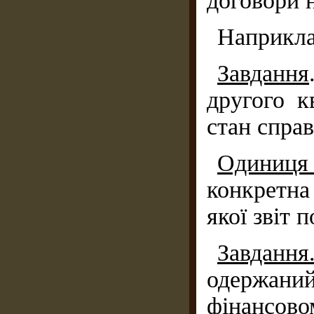
договори н
Наприкла
Завдання
другого к
стан справ
Одиниця
конкретна
якої звіт 
Завдання
одержаний
фінансово