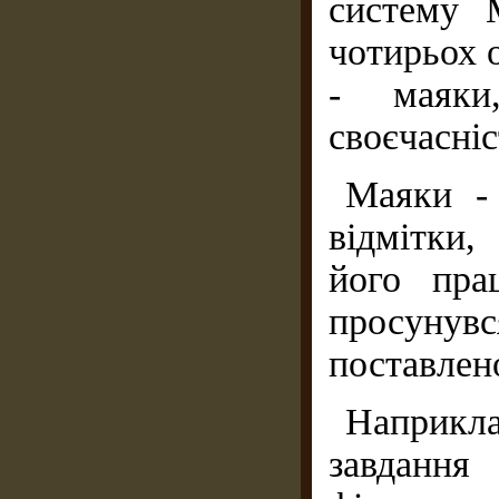
систему 
чотирьох 
- маяки,
своєчасніс
Маяки - 
відмітки,
його пра
просунув
поставлен
Наприк
завдання