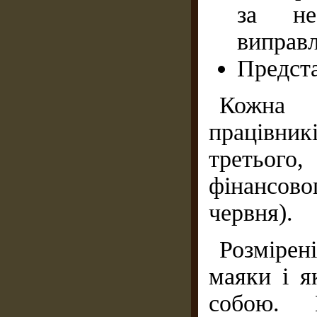
за не
виправл
Предста
Кожна 
працівни
третього
фінансов
червня).
Розмірен
маяки і я
собою. 