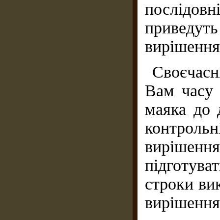
послідовн
приведут
вирішення
Своєчасн
Вам часу 
маяка до 
контроль
вирішення
підготув
строки вик
вирішення