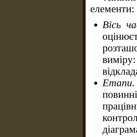
елементи:
Вісь ч
оцінюєт
розташо
виміру:
відклад
Етапи
повин
праців
контрол
діагра