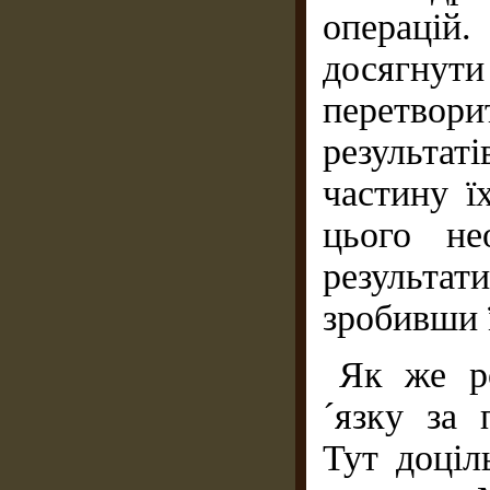
операцій
досягнут
перетво
результат
частину ї
цього не
результат
зробивши 
Як же ро
´язку за 
Тут доціл