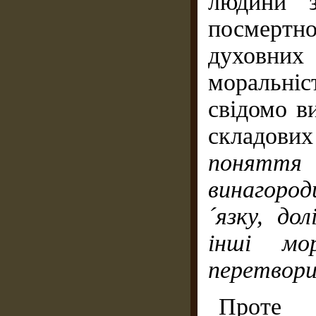
людини з
посмерт
духовних
моральні
свідомо в
складових
поняття
винагоро
´язку, д
інші мо
перетвори
Прот