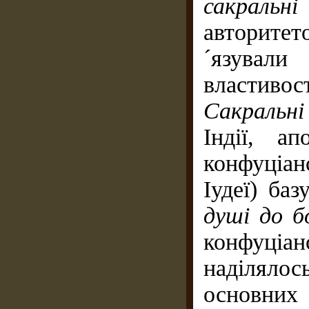
сакрал
авторите
´язува
властив
Сакральні
Індії, а
конфуціа
Іудеї) ба
душі до 
конфуціа
наділяло
основних