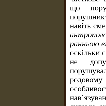
що пору
порушнику
навіть см
антропол
ранньою в
оскільки с
не допу
порушува
родовому
особливост
нав´язува