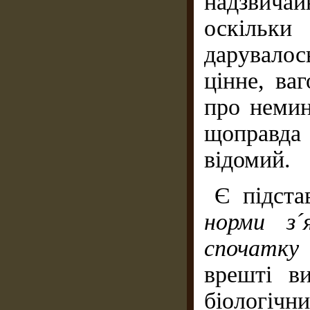
надзвича
оскільк
дарувало
цінне, ва
про немин
щоправда
відомий.
Є підст
норми з´
спочатку
врешті в
біологіч