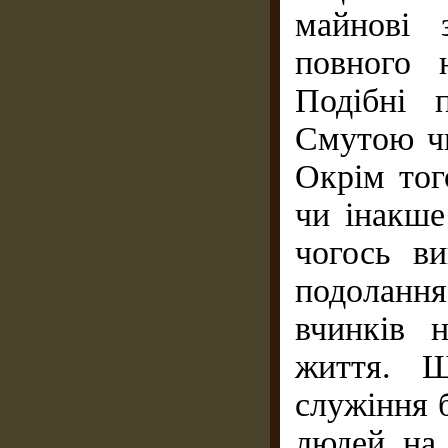
майнові 
повного 
Подібні п
Смутою чи
Окрім тог
чи інакше
чогось в
подолання
вчинків 
життя. Щ
служіння 
людей на 