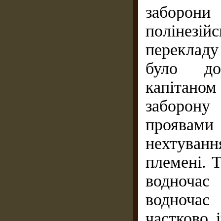
заборон
полінезій
переклад
було дон
капітано
заборону
проявами а
нехтуванн
племені. Т
водночас
водночас
частково 