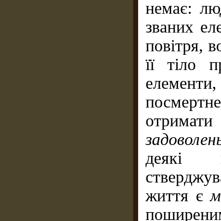
немає: лю
званих ел
повітря, в
її тіло п
елементи
посмертне
отримати
задоволен
деякі 
стверджу
життя є
м
поширеним