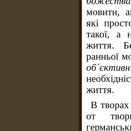
божества
мовити, а
які прост
такої, а 
життя. Б
ранньої м
об´єктивн
необхідн
життя.
В творах 
от твор
германськ