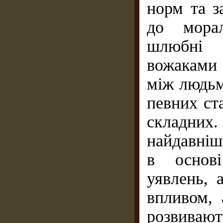
норм та з
до морал
шлюбні 
вожаками 
між людьм
певних ст
складних
найдавніш
в основі
уявлень, 
впливом, 
розвивают