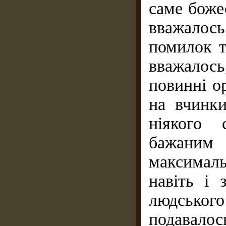
саме боже
вважалось
помилок т
вважалос
повинні о
на вчинки
ніякого 
бажани
максимал
навіть і 
людськог
подавалос