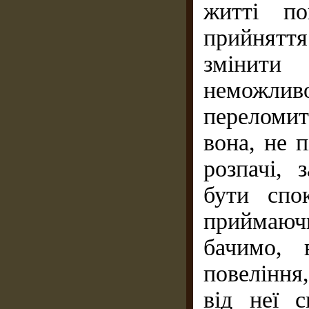
житті по
прийняття
змінити
неможлив
переломит
вона, не 
розпачі, 
бути спо
приймаюч
бачимо, 
повелінн
від неї 