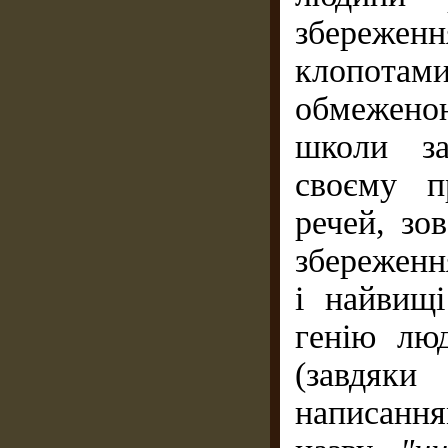
збереже
клопотам
обмежено
школи за
своєму п
речей, зо
збереженн
і найвищі
генію люд
(завдяки
написанн