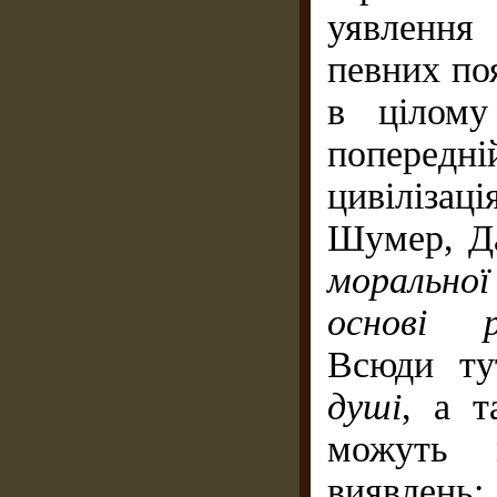
уявлення
певних поя
в цілому
попередні
цивілізац
Шумер, Да
морально
основі ре
Всюди ту
душі
, а т
можуть 
виявлень: