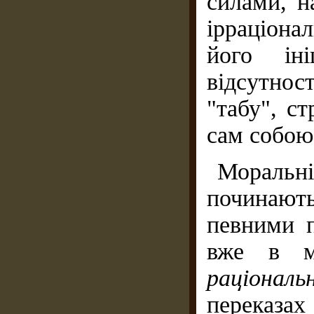
силами, н
ірраціона
його іні
відсутнос
"табу", с
сам собою
Моральні
починають
певними 
вже в мі
раціонал
переказа