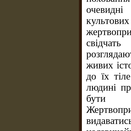
очевидн
культових
жертвопр
свідчат
розгляда
живих іст
до їх тіл
людині пр
бути 
Жертвоп
видавати