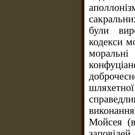
аполлон
сакральни
були вир
кодекси м
моральн
конфуці
доброчесн
шляхетної
справедл
виконання
Мойсея (в
заповідей