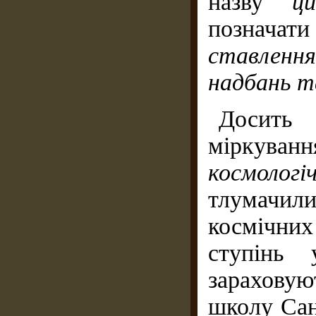
назву
"ци
познач
ставленн
надбань т
Досить
міркуванн
космологіч
тлумачил
космічних
ступінь 
зараховую
школу Сан