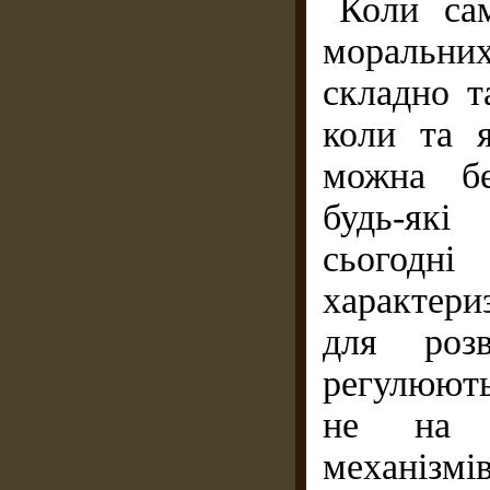
Коли сам
моральних
складно т
коли та 
можна бе
будь-які
сьогод
характери
для розв
регулюють
не на ос
механізмі