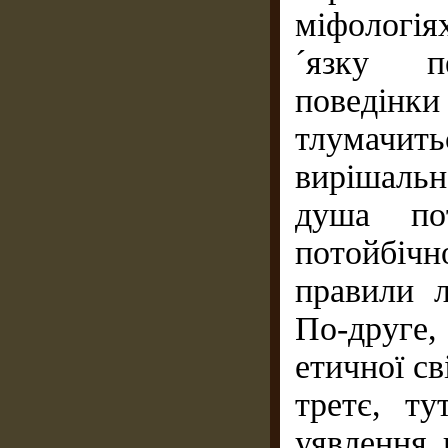
міфологія
´язку п
поведін
тлумачит
вирішальн
душа по
потойбічно
правили 
По-друге
етичної с
третє, ту
уявлення