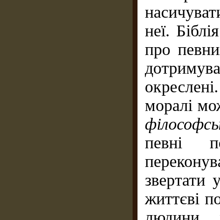
насичува
неї. Біблі
про певни
дотримува
окреслені
моралі мо
філософсь
певні п
переконув
звертати 
життєві п
людини 