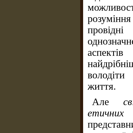
можливос
розумінн
провідні
однознач
аспекті
найдрібн
володіти
життя.
Але
с
етичних 
представн