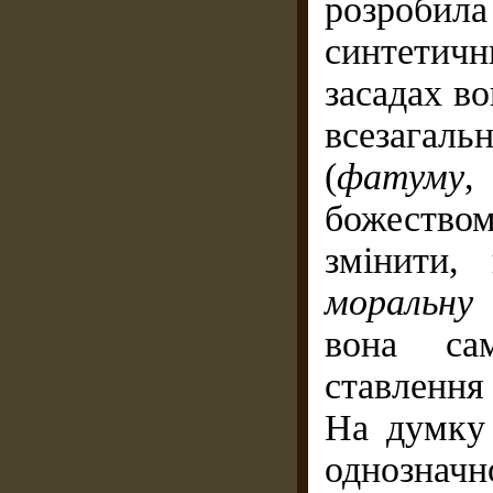
розроб
синтетич
засадах во
всезагал
(
фатуму
,
божество
змінити,
моральну 
вона са
ставлення
На думку 
однозначн