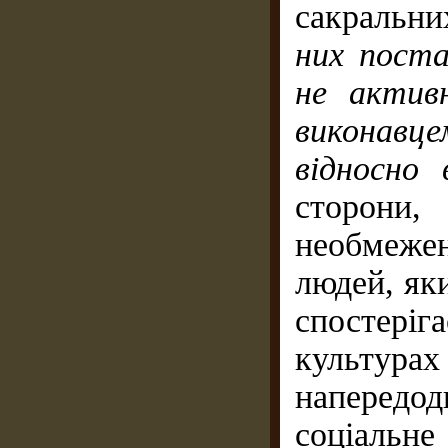
сакральни
них пост
не актив
виконавц
відносно 
сторони
необмеже
людей, яки
спостеріга
культурах
напередо
соціальн