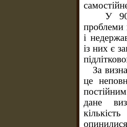
самостійн
У 90-х 
проблеми 
і недержа
із них є з
підлітково
За визна
це непов
постійним
дане ви
кількіст
опинилися