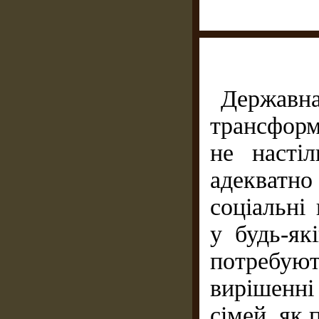
Державна
трансформ
не насті
адекватно
соціальні
у будь-як
потребую
вирішенні
сімей, як