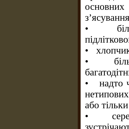
основних
з’ясуванн
• більш
підлітково
• хлопчикі
• більші
багатодітн
• надто ч
нетипових
або тільки
• серед 
зустріча