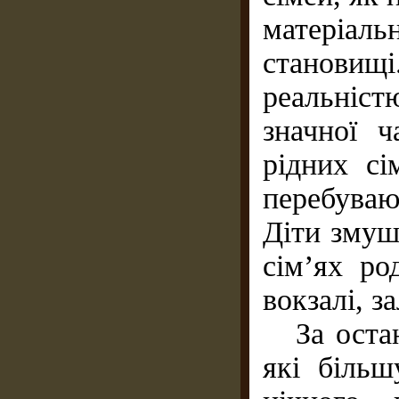
матеріаль
становищ
реальніст
значної 
рідних сі
перебува
Діти змуш
сім’ях ро
вокзалі, з
За останн
які більш