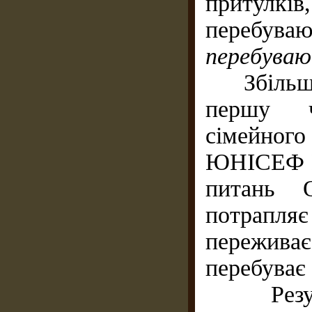
притулків,
перебув
перебуваю
Збільшен
першу ч
сімейного
ЮНІСЕФ Не
питань 
потрапляє
переживає 
перебуває 
Результ