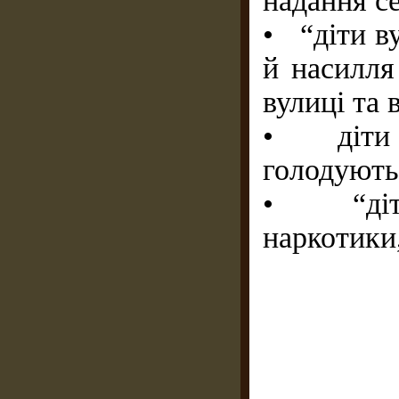
надання се
• “діти ву
й насилля
вулиці та 
• діти н
голодують
• “діти 
наркотики