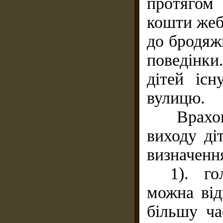
протягом
кошти жеб
до бродяж
поведінки
дітей існ
вулицю.
Враховую
виходу ді
визначення
1). голо
можна від
більшу ча