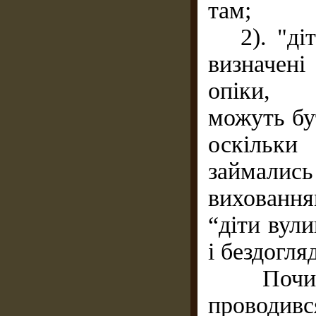
там;
2). "діти
визначен
опік
можуть бу
оскільки
займ
вихо
“діти вули
і бездогля
Починаю
проводив