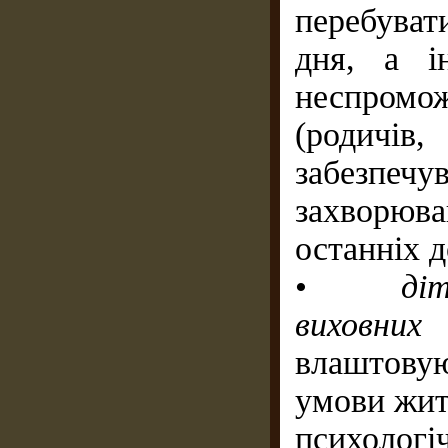
перебува
дня, а 
неспромо
(родичів
забезпеч
захворюва
останніх д
•
діт
виховних 
влаштову
умови житт
психологі