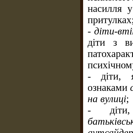
насилля у
притулках
-
діти-вті
діти з в
патохарак
психічном
- діти, 
ознаками
на вулиці
;
- діт
бать
аутсайдер