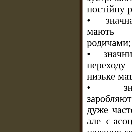
постійну 
• значн
мають 
родичами;
• значни
переходу
низьке мат
• значн
заробляю
дуже част
але є асо