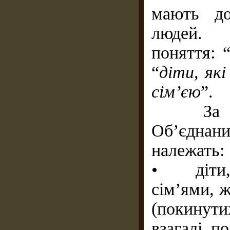
мають до
людей. П
поняття: 
“
діти, як
сім’єю
”.
За виз
Об’єднан
належать:
• діти, 
сім’ями, 
(покинут
взагалі 