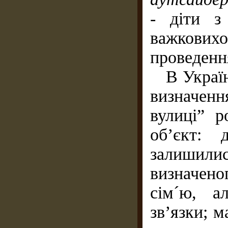
- діти з
важковихо
проведенн
В Україні
визначення
вулиці” р
об’єкт: 
залишили
визначено
сім´ю, а
зв’язки; м