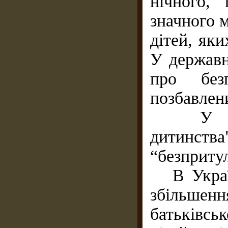
нічного,
значного м
дітей, яки
У державн
про безп
позбавлени
У Зако
дитинств
“безприту
В Україні
збільшенн
батьківс