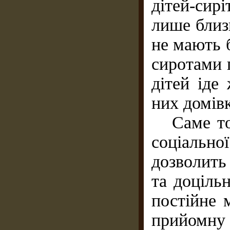
дітей-сирі
лише близь
не мають б
сиротами 
дітей іде
них домів
Саме том
соціаль
дозволить
та доцільн
постійне 
прийомну