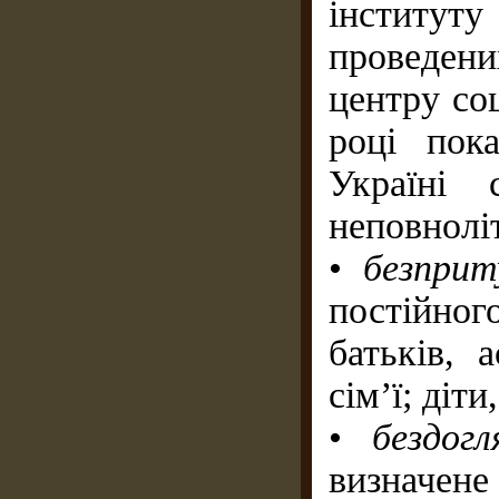
інститут
проведен
центру со
році пок
Україні 
неповноліт
•
безприт
постійног
батьків, 
сім’ї; діт
•
бездог
визначене