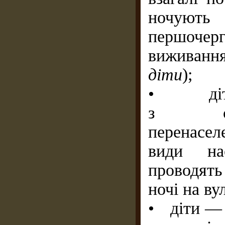
ночують
першочерг
виживанн
діти
);
• діти,
з сі
перенасел
види нас
проводять
ночі на ву
• діти — 