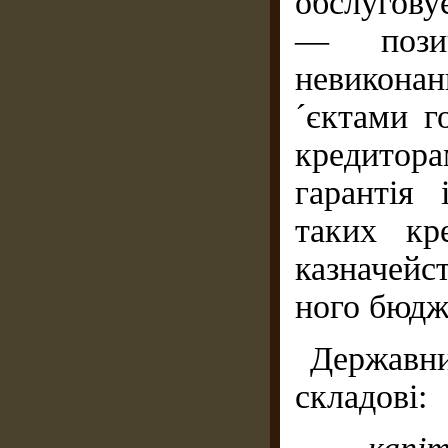
обслугову
— позич
невикона
´єктами г
кредитор
гарантія
таких кр
казначейс
ного бюдж
Державн
складові: