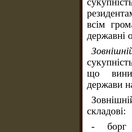
сукупніс
резидента
всім гром
державні о
Зовніш
сукупніст
що виник
держави н
Зовнішні
складові:
- борг