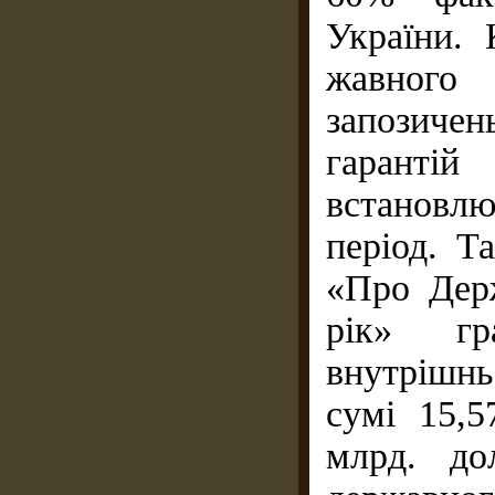
України. 
жавного 
запозиче
гаранті
встановл
період. Т
«Про Дер
рік» гр
внутрішнь
сумі 15,5
млрд. до