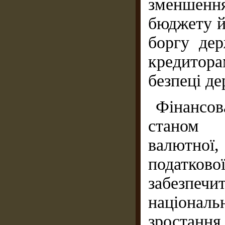
зменшен
бюджету й
боргу дер
кредитора
безпеці де
Фінансов
станом ф
валютної
податко
забезпеч
націо­на
зростання