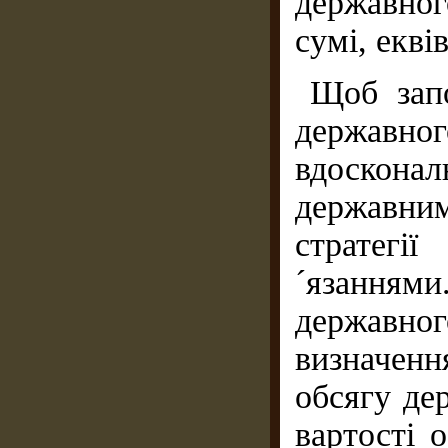
державног
сумі, екві
Щоб запо
державн
вдоскон
державни
стратегі
´язанням
державног
визначен
обсягу де
вартості о