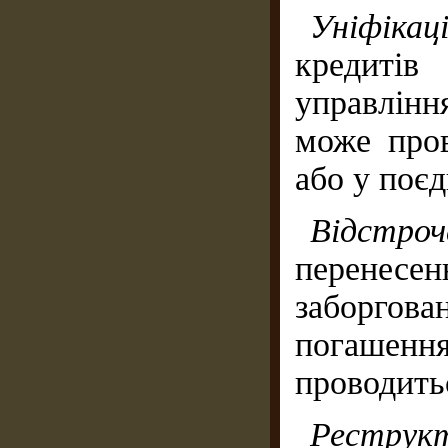
Уніфіка
кредиті
управлінн
може пров
або у поєд
Відстро
перене
заборгов
погашенн
проводить
Реструк