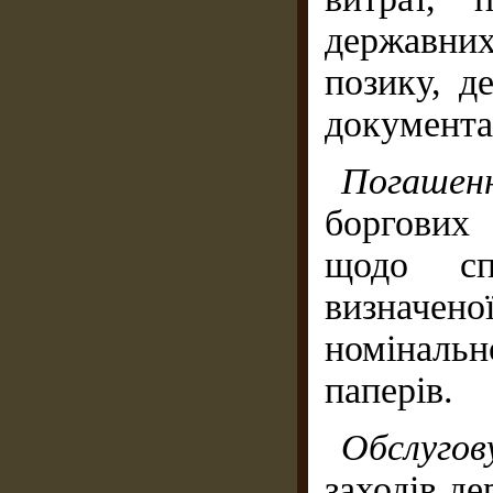
державни
позику, д
доку­мент
Погаше
боргових 
щодо сп
визначе
номіналь
паперів.
Обслуго
заходів д