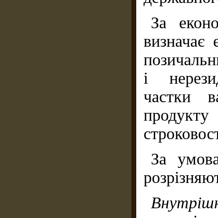
За екон
визначає 
позичальн
і нерези
частки в
продукт
строковост
За умов
розрізняют
Внутрі