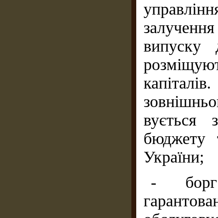
управлін
залученн
випуску 
розміщую
капітал
зовнішньо
вується 
бюджету 
України;
- борг
гарантова