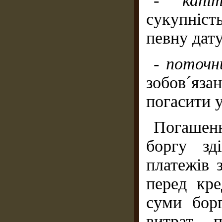
-
капі
сукупність
певну дату
-
поточн
зобов´яз
погасити у
Погашенн
боргу зд
платежів 
перед кр
суми борг
витрат, 