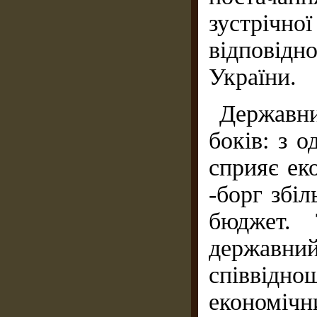
зустрічн
відповід
України.
Державни
боків: з 
сприяє ек
-борг збі
бюджет. 
державний
співвід
економічн