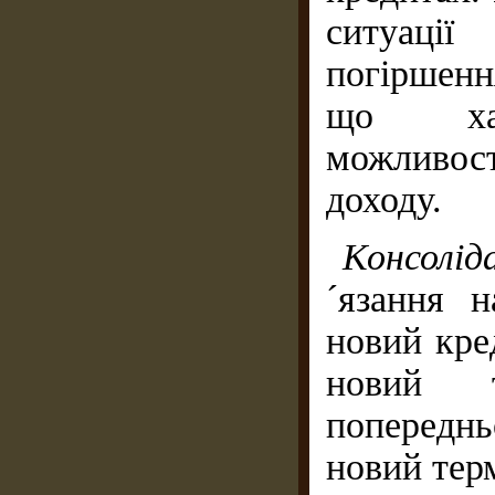
ситуаці
погіршенн
що хара
можливо
доходу.
Консолід
´язання 
новий кре
новий т
попереднь
новий терм