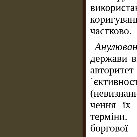
викорис
коригув
частково.
Анулюва
держави ві
авторит
´єктивнос
(невизнан
чення їх
терміни.
боргової