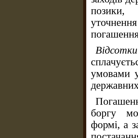
позики, 
уточнен
погашення
Відсотк
сплачуєт
умовами у
державних
Погашенн
боргу мо
формі, а 
постачан