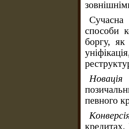
зовнішнім
Сучасна 
способи к
боргу, як 
уніфікац
реструкту
Новац
позичальн
певного кр
Конверс
кредитах.