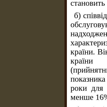
становить
б) співв
обслуго
надходж
характериз
країни. В
країни 
(прийнят
показник
роки для 
менше 16