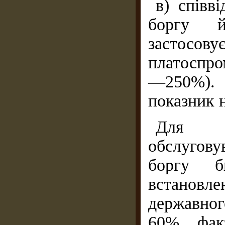
в) співв
боргу й
застосову
платоспро
—250%). 
показник 
Для п
обслугову
боргу б
встанов
державног
60% фак­