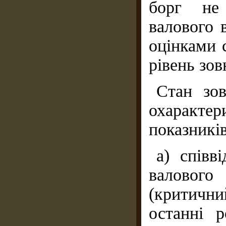
борг не
валового 
оцінками с
рівень зов
Стан зо
охаракте
показників
а) співв
валовог
(критични
останні 