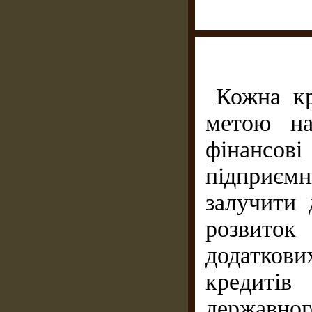
Кожна кр
метою на
фінансо
підприєм
залучити 
роз­вито
додатков
кредиті
державног