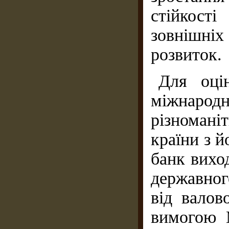
стійкост
зовнішні
розвиток.
Для оці
міжнарод
різноман
країни з й
банк вихо
державног
від валов
вимогою М